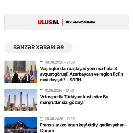
BƏNZƏR XƏBƏRLƏR
08.08.2026
- 21:38
Vaşinqtondan başlayan yeni mərhələ: 8
avqust görüşü Azərbaycan və region üçün
nəyi dəyişdi? – ŞƏRH
10.06.2026
- 10:40
Velosipedlə Türkiyəni kəşf edin: Bu
marşrutlar sizi gözləyir
25.05.2026
- 10:55
Fransız arxeoloqun kəşf etdiyi qədim şəhər –
Çorum