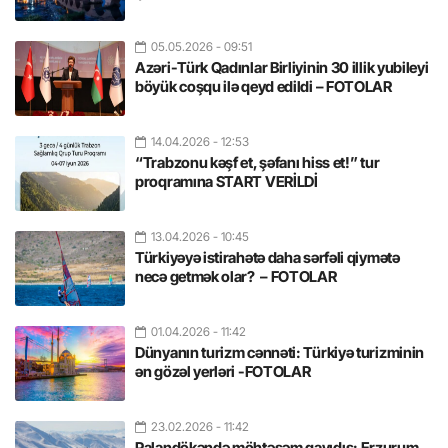
05.05.2026
- 09:51
Azəri-Türk Qadınlar Birliyinin 30 illik yubileyi
böyük coşqu ilə qeyd edildi – FOTOLAR
14.04.2026
- 12:53
“Trabzonu kəşf et, şəfanı hiss et!” tur
proqramına START VERİLDİ
13.04.2026
- 10:45
Türkiyəyə istirahətə daha sərfəli qiymətə
necə getmək olar? – FOTOLAR
01.04.2026
- 11:42
Dünyanın turizm cənnəti: Türkiyə turizminin
ən gözəl yerləri -FOTOLAR
23.02.2026
- 11:42
Palandökəndə möhtəşəm qayıdış: Erzurum