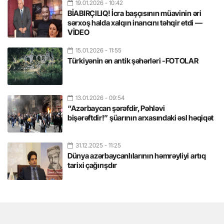
19.01.2026
- 10:42
BİABIRÇILIQ! İcra başçısının müavinin əri
sərxoş halda xalqın inancını təhqir etdi —
VİDEO
15.01.2026
- 11:55
Türkiyənin ən antik şəhərləri -FOTOLAR
13.01.2026
- 09:54
“Azərbaycan şərəfdir, Pəhləvi
bişərəftdir!” şüarının arxasındaki əsl həqiqət
31.12.2025
- 11:25
Dünya azərbaycanlılarının həmrəyliyi artıq
tarixi çağırışdır