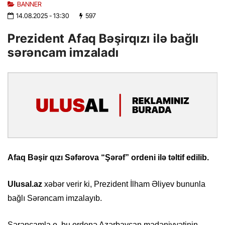
BANNER
14.08.2025
- 13:30
597
Prezident Afaq Bəşirqızı ilə bağlı
sərəncam imzaladı
Afaq Bəşir qızı Səfərova “Şərəf” ordeni ilə təltif edilib.
Ulusal.az
xəbər verir ki, Prezident İlham Əliyev bununla
bağlı Sərəncam imzalayıb.
Sərəncamla o, bu ordenə Azərbaycan mədəniyyətinin