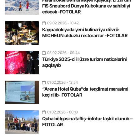
FIS Snoubord Dünya Kubokuna ev sahibliyi
edəcək -FOTOLAR
09.02.2026
- 10:42
Kappadokiyada yeni kulinariya dövrü:
MICHELIN ulduzlu restoranlar -FOTOLAR
05.02.2026
- 09:44
Türkiyə 2025-ci il üzrə turizm nəticələrini
açıqlayıb
01.02.2026
- 12:54
“Arena Hotel Quba”da təqdimat mərasimi
keçirilib- FOTOLAR
01.02.2026
- 00:18
Quba bölgəsinə təftiş-infotur təşkil olunub –
FOTOLAR