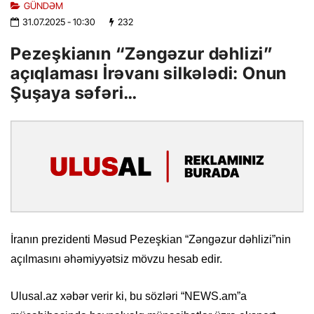
GÜNDƏM
31.07.2025
- 10:30
232
Pezeşkianın “Zəngəzur dəhlizi”
açıqlaması İrəvanı silkələdi: Onun
Şuşaya səfəri…
İranın prezidenti Məsud Pezeşkian “Zəngəzur dəhlizi”nin
açılmasını əhəmiyyətsiz mövzu hesab edir.
Ulusal.az xəbər verir ki, bu sözləri “NEWS.am”a