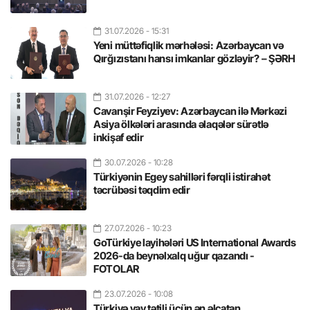
31.07.2026
- 15:31
Yeni müttəfiqlik mərhələsi: Azərbaycan və
Qırğızıstanı hansı imkanlar gözləyir? – ŞƏRH
31.07.2026
- 12:27
Cavanşir Feyziyev: Azərbaycan ilə Mərkəzi
Asiya ölkələri arasında əlaqələr sürətlə
inkişaf edir
30.07.2026
- 10:28
Türkiyənin Egey sahilləri fərqli istirahət
təcrübəsi təqdim edir
27.07.2026
- 10:23
GoTürkiye layihələri US International Awards
2026-da beynəlxalq uğur qazandı -
FOTOLAR
23.07.2026
- 10:08
Türkiyə yay tətili üçün ən əlçatan