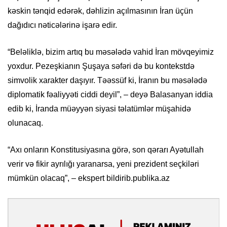
kəskin tənqid edərək, dəhlizin açılmasının İran üçün
dağıdıcı nəticələrinə işarə edir.
“Beləliklə, bizim artıq bu məsələdə vahid İran mövqeyimiz
yoxdur. Pezeşkianın Şuşaya səfəri də bu kontekstdə
simvolik xarakter daşıyır. Təəssüf ki, İranın bu məsələdə
diplomatik fəaliyyəti ciddi deyil”, – deyə Balasanyan iddia
edib ki, İranda müəyyən siyasi təlatümlər müşahidə
olunacaq.
“Axı onların Konstitusiyasına görə, son qərarı Ayətullah
verir və fikir ayrılığı yaranarsa, yeni prezident seçkiləri
mümkün olacaq”, – ekspert bildirib.publika.az