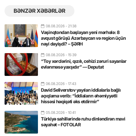
BƏNZƏR XƏBƏRLƏR
08.08.2026
- 21:38
Vaşinqtondan başlayan yeni mərhələ: 8
avqust görüşü Azərbaycan və region üçün
nəyi dəyişdi? – ŞƏRH
08.08.2026
- 15:39
“Toy xərclərini, qızılı, cehizi zəruri sayanlar
evlənməsə yaxşıdır” — Deputat
06.08.2026
- 17:43
David Seliverstov yayılan iddialarla bağlı
açıqlama verib: “İddiaların əhəmiyyətli
hissəsi həqiqəti əks etdirmir”
05.08.2026
- 10:41
Türkiyə sahillərində ruhu dinləndirən mavi
səyahət – FOTOLAR