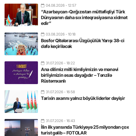
04.08.2026
- 12:57
“Azərbaycan-Qırğızıstan müttəfiqliyi Türk
Dünyasının daha sıx inteqrasiyasına xidmət
edir”
03.08.2026
- 10:18
Bosfor Qitələrarası Üzgüçülük Yarışı 38-ci
dəfə keçiriləcək
31.07.2026
- 18:22
Ana dilimiz milli kimliyimizin və mənəvi
birliyimizin əsas dayağıdır – Tənzilə
Rüstəmxanlı
31.07.2026
- 16:58
Tarixin axarını yalnız böyük liderlər dəyişir
31.07.2026
- 16:43
İlin ilk yarısında Türkiyəyə 25 milyondan çox
turist gəlib – FOTOLAR