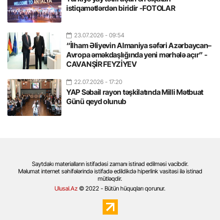
istiqamətlərdən biridir -FOTOLAR
23.07.2026
- 09:54
“İlham Əliyevin Almaniya səfəri Azərbaycan–
Avropa əməkdaşlığında yeni mərhələ açır” -
CAVANŞİR FEYZİYEV
22.07.2026
- 17:20
YAP Səbail rayon təşkilatında Milli Mətbuat
Günü qeyd olunub
Saytdakı materialların istifadəsi zamanı istinad edilməsi vacibdir.
Məlumat internet səhifələrində istifadə edildikdə hiperlink vasitəsi ilə istinad
mütləqdir.
Ulusal.Az
© 2022 - Bütün hüquqları qorunur.