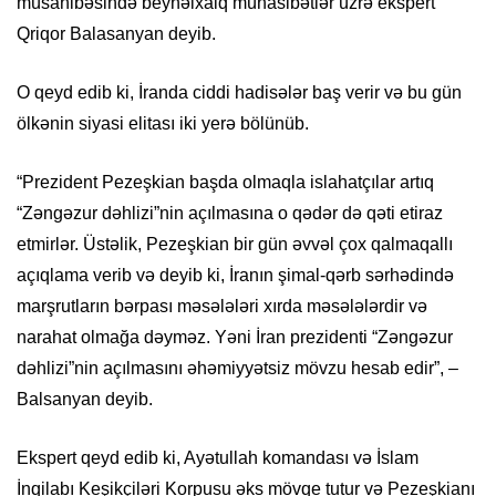
müsahibəsində beynəlxalq münasibətlər üzrə ekspert
Qriqor Balasanyan deyib.
O qeyd edib ki, İranda ciddi hadisələr baş verir və bu gün
ölkənin siyasi elitası iki yerə bölünüb.
“Prezident Pezeşkian başda olmaqla islahatçılar artıq
“Zəngəzur dəhlizi”nin açılmasına o qədər də qəti etiraz
etmirlər. Üstəlik, Pezeşkian bir gün əvvəl çox qalmaqallı
açıqlama verib və deyib ki, İranın şimal-qərb sərhədində
marşrutların bərpası məsələləri xırda məsələlərdir və
narahat olmağa dəyməz. Yəni İran prezidenti “Zəngəzur
dəhlizi”nin açılmasını əhəmiyyətsiz mövzu hesab edir”, –
Balsanyan deyib.
Ekspert qeyd edib ki, Ayətullah komandası və İslam
İnqilabı Keşikçiləri Korpusu əks mövqe tutur və Pezeşkianı