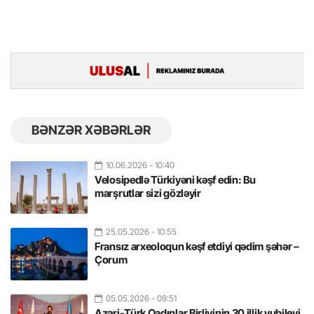
BƏNZƏR XƏBƏRLƏR
10.06.2026
- 10:40
Velosipedlə Türkiyəni kəşf edin: Bu
marşrutlar sizi gözləyir
25.05.2026
- 10:55
Fransız arxeoloqun kəşf etdiyi qədim şəhər –
Çorum
05.05.2026
- 09:51
Azəri-Türk Qadınlar Birliyinin 30 illik yubileyi