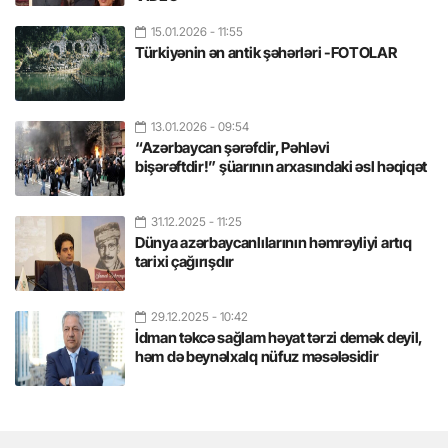
15.01.2026
- 11:55
Türkiyənin ən antik şəhərləri -FOTOLAR
13.01.2026
- 09:54
“Azərbaycan şərəfdir, Pəhləvi
bişərəftdir!” şüarının arxasındaki əsl həqiqət
31.12.2025
- 11:25
Dünya azərbaycanlılarının həmrəyliyi artıq
tarixi çağırışdır
29.12.2025
- 10:42
İdman təkcə sağlam həyat tərzi demək deyil,
həm də beynəlxalq nüfuz məsələsidir