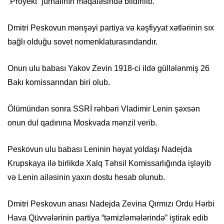
“Proyekt” jurnalının məqaləsində bildirilib.
Dmitri Peskovun mənşəyi partiya və kəşfiyyat xətlərinin sıx
bağlı olduğu sovet nomenklaturasındandır.
Onun ulu babası Yakov Zevin 1918-ci ildə güllələnmiş 26
Bakı komissarından biri olub.
Ölümündən sonra SSRİ rəhbəri Vladimir Lenin şəxsən
onun dul qadınına Moskvada mənzil verib.
Peskovun ulu babası Leninin həyat yoldaşı Nadejda
Krupskaya ilə birlikdə Xalq Təhsil Komissarlığında işləyib
və Lenin ailəsinin yaxın dostu hesab olunub.
Dmitri Peskovun anası Nadejda Zevina Qırmızı Ordu Hərbi
Hava Qüvvələrinin partiya “təmizləmələrində” iştirak edib