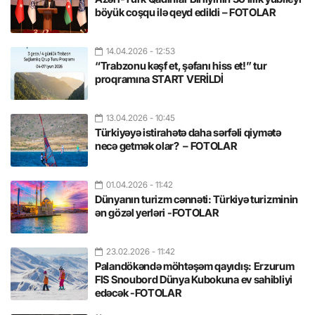
böyük coşqu ilə qeyd edildi – FOTOLAR
14.04.2026
- 12:53
“Trabzonu kəşf et, şəfanı hiss et!” tur
proqramına START VERİLDİ
13.04.2026
- 10:45
Türkiyəyə istirahətə daha sərfəli qiymətə
necə getmək olar? – FOTOLAR
01.04.2026
- 11:42
Dünyanın turizm cənnəti: Türkiyə turizminin
ən gözəl yerləri -FOTOLAR
23.02.2026
- 11:42
Palandökəndə möhtəşəm qayıdış: Erzurum
FIS Snoubord Dünya Kubokuna ev sahibliyi
edəcək -FOTOLAR