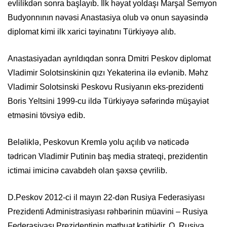
evlilikdən sonra başlayıb. İlk həyat yoldaşı Marşal Semyon
Budyonnının nəvəsi Anastasiya olub və onun sayəsində
diplomat kimi ilk xarici təyinatını Türkiyəyə alıb.
Anastasiyadan ayrıldıqdan sonra Dmitri Peskov diplomat
Vladimir Solotsinskinin qızı Yekaterina ilə evlənib. Məhz
Vladimir Solotsinski Peskovu Rusiyanın eks-prezidenti
Boris Yeltsini 1999-cu ildə Türkiyəyə səfərində müşayiət
etməsini tövsiyə edib.
Beləliklə, Peskovun Kremlə yolu açılıb və nəticədə
tədricən Vladimir Putinin baş media strateqi, prezidentin
ictimai imicinə cavabdeh olan şəxsə çevrilib.
D.Peskov 2012-ci il mayın 22-dən Rusiya Federasiyası
Prezidenti Administrasiyası rəhbərinin müavini – Rusiya
Federasiyası Prezidentinin mətbuat katibidir. O, Rusiya