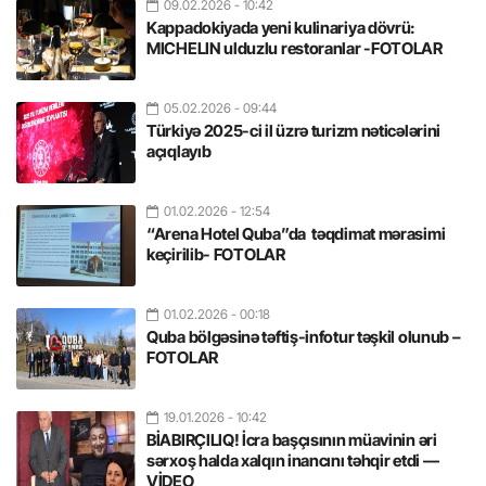
09.02.2026
- 10:42
Kappadokiyada yeni kulinariya dövrü:
MICHELIN ulduzlu restoranlar -FOTOLAR
05.02.2026
- 09:44
Türkiyə 2025-ci il üzrə turizm nəticələrini
açıqlayıb
01.02.2026
- 12:54
“Arena Hotel Quba”da təqdimat mərasimi
keçirilib- FOTOLAR
01.02.2026
- 00:18
Quba bölgəsinə təftiş-infotur təşkil olunub –
FOTOLAR
19.01.2026
- 10:42
BİABIRÇILIQ! İcra başçısının müavinin əri
sərxoş halda xalqın inancını təhqir etdi —
VİDEO