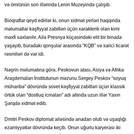
və ömrünün son illərində Lenin Muzeyində çalışıb.
Bioqraflar qeyd edirlər ki, onun xidmət yerləri haqqında
məlumatlar kəşfiyyat zabitləri üçün xarakterik olan kimi
məxfi saxlanılır. Ailə Presnya küçəsindəki elit bir binada
yaşayıb, buradakı qonşular arasında “KQB” və xarici ticarət
rəsmiləri də var idi.
Nəşrin məlumatına görə, Peskovun atası, Asiya və Afrika
Araşdırmaları İnstitutunun məzunu Sergey Peskov “soyuq
müharibə” dövründə sovet kəşfiyyat zabitləri üçün klassik
örtük olan “dostluq icmaları” adı altında uzun illər Yaxın
Şərqdə xidmət edib.
Dmitri Peskov diplomat ailəsində anadan olub və uşaqlığı
ezamiyyətlər dövründə keçib. Onun uğurlu karyerası iki