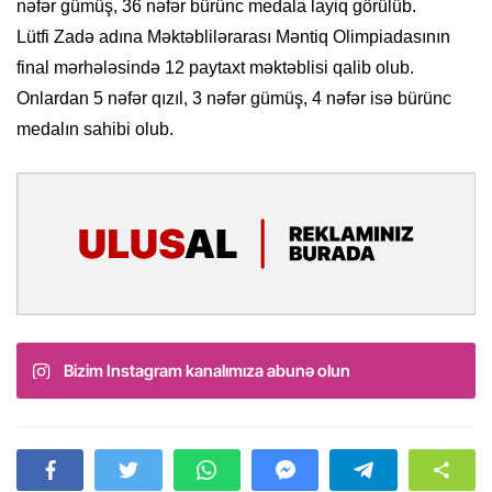
nəfər gümüş, 36 nəfər bürünc medala layiq görülüb.
Lütfi Zadə adına Məktəblilərarası Məntiq Olimpiadasının
final mərhələsində 12 paytaxt məktəblisi qalib olub.
Onlardan 5 nəfər qızıl, 3 nəfər gümüş, 4 nəfər isə bürünc
medalın sahibi olub.
Bizim Instagram kanalımıza abunə olun