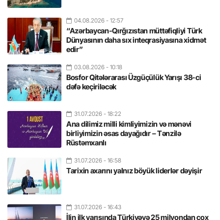
04.08.2026
- 12:57
“Azərbaycan-Qırğızıstan müttəfiqliyi Türk
Dünyasının daha sıx inteqrasiyasına xidmət
edir”
03.08.2026
- 10:18
Bosfor Qitələrarası Üzgüçülük Yarışı 38-ci
dəfə keçiriləcək
31.07.2026
- 18:22
Ana dilimiz milli kimliyimizin və mənəvi
birliyimizin əsas dayağıdır – Tənzilə
Rüstəmxanlı
31.07.2026
- 16:58
Tarixin axarını yalnız böyük liderlər dəyişir
31.07.2026
- 16:43
İlin ilk yarısında Türkiyəyə 25 milyondan çox