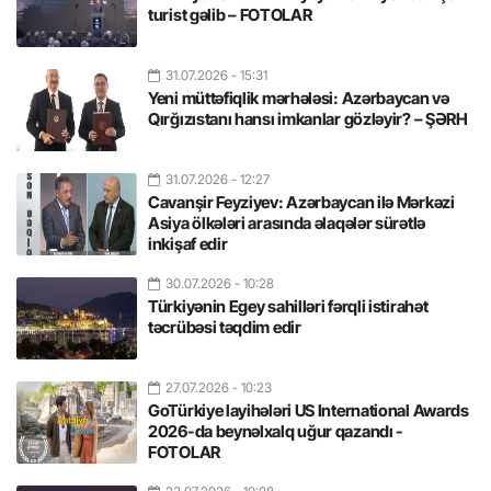
turist gəlib – FOTOLAR
31.07.2026
- 15:31
Yeni müttəfiqlik mərhələsi: Azərbaycan və
Qırğızıstanı hansı imkanlar gözləyir? – ŞƏRH
31.07.2026
- 12:27
Cavanşir Feyziyev: Azərbaycan ilə Mərkəzi
Asiya ölkələri arasında əlaqələr sürətlə
inkişaf edir
30.07.2026
- 10:28
Türkiyənin Egey sahilləri fərqli istirahət
təcrübəsi təqdim edir
27.07.2026
- 10:23
GoTürkiye layihələri US International Awards
2026-da beynəlxalq uğur qazandı -
FOTOLAR