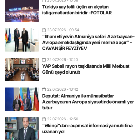
23.07.2026
- 10:08
Türkiyə yay tətili üçün ən əlçatan
istiqamətlərdən biridir -FOTOLAR
23.07.2026
- 09:54
“İlham Əliyevin Almaniya səfəri Azərbaycan–
Avropa əməkdaşlığında yeni mərhələ açır” -
CAVANŞİR FEYZİYEV
22.07.2026
- 17:20
YAP Səbail rayon təşkilatında Milli Mətbuat
Günü qeyd olunub
22.07.2026
- 13:42
Deputat: Almaniya ilə münasibətlər
Azərbaycanın Avropa siyasətində önəmli yer
tutur
22.07.2026
- 12:56
“Əkinçi”dən rəqəmsal informasiya mühitinə
uzanan yol