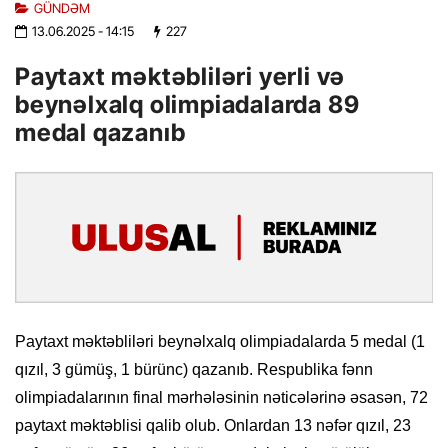
GÜNDƏM
13.06.2025
- 14:15
227
Paytaxt məktəbliləri yerli və
beynəlxalq olimpiadalarda 89
medal qazanıb
Paytaxt məktəbliləri beynəlxalq olimpiadalarda 5 medal (1
qızıl, 3 gümüş, 1 bürünc) qazanıb. Respublika fənn
olimpiadalarının final mərhələsinin nəticələrinə əsasən, 72
paytaxt məktəblisi qalib olub. Onlardan 13 nəfər qızıl, 23