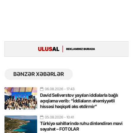
BƏNZƏR XƏBƏRLƏR
06.08.2026
- 17:43
David Seliverstov yayılan iddialarla bağlı
açıqlama verib: “İddiaların əhəmiyyətli
hissəsi həqiqəti əks etdirmir”
05.08.2026
- 10:41
Türkiyə sahillərində ruhu dinləndirən mavi
səyahət – FOTOLAR