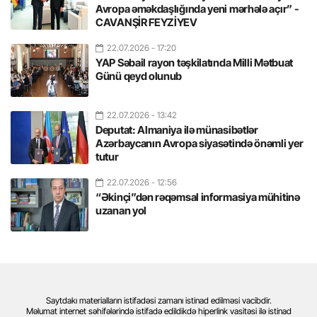
Avropa əməkdaşlığında yeni mərhələ açır” -
CAVANŞİR FEYZİYEV
22.07.2026
- 17:20
YAP Səbail rayon təşkilatında Milli Mətbuat
Günü qeyd olunub
22.07.2026
- 13:42
Deputat: Almaniya ilə münasibətlər
Azərbaycanın Avropa siyasətində önəmli yer
tutur
22.07.2026
- 12:56
“Əkinçi”dən rəqəmsal informasiya mühitinə
uzanan yol
Saytdakı materialların istifadəsi zamanı istinad edilməsi vacibdir.
Məlumat internet səhifələrində istifadə edildikdə hiperlink vasitəsi ilə istinad