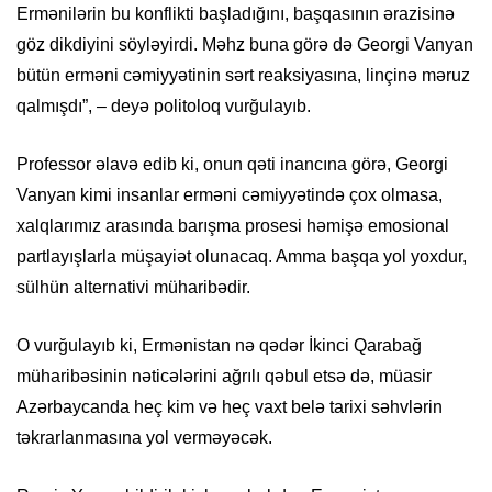
Ermənilərin bu konflikti başladığını, başqasının ərazisinə
göz dikdiyini söyləyirdi. Məhz buna görə də Georgi Vanyan
bütün erməni cəmiyyətinin sərt reaksiyasına, linçinə məruz
qalmışdı”, – deyə politoloq vurğulayıb.
Professor əlavə edib ki, onun qəti inancına görə, Georgi
Vanyan kimi insanlar erməni cəmiyyətində çox olmasa,
xalqlarımız arasında barışma prosesi həmişə emosional
partlayışlarla müşayiət olunacaq. Amma başqa yol yoxdur,
sülhün alternativi müharibədir.
O vurğulayıb ki, Ermənistan nə qədər İkinci Qarabağ
müharibəsinin nəticələrini ağrılı qəbul etsə də, müasir
Azərbaycanda heç kim və heç vaxt belə tarixi səhvlərin
təkrarlanmasına yol verməyəcək.