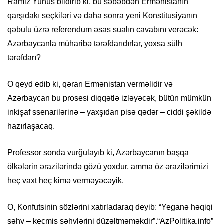
Ramiz Yunus bildirib ki, bu səbəbdən Ermənistanın
qarşıdakı seçkiləri və daha sonra yeni Konstitusiyanın
qəbulu üzrə referendum əsas sualın cavabını verəcək:
Azərbaycanla müharibə tərəfdarıdırlar, yoxsa sülh
tərəfdarı?
O qeyd edib ki, qərarı Ermənistan verməlidir və
Azərbaycan bu prosesi diqqətlə izləyəcək, bütün mümkün
inkişaf ssenarilərinə – yaxşıdan pisə qədər – ciddi şəkildə
hazırlaşacaq.
Professor sonda vurğulayıb ki, Azərbaycanın başqa
ölkələrin ərazilərində gözü yoxdur, amma öz ərazilərimizi
heç vaxt heç kimə verməyəcəyik.
O, Konfutsinin sözlərini xatırladaraq deyib: “Yeganə həqiqi
səhv – keçmiş səhvlərini düzəltməməkdir”.“AzPolitika.info”