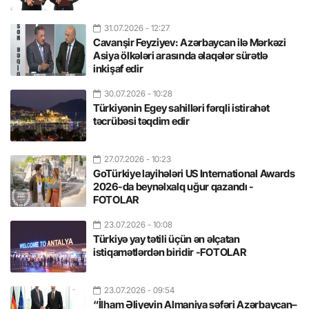
31.07.2026
- 12:27
Cavanşir Feyziyev: Azərbaycan ilə Mərkəzi
Asiya ölkələri arasında əlaqələr sürətlə
inkişaf edir
30.07.2026
- 10:28
Türkiyənin Egey sahilləri fərqli istirahət
təcrübəsi təqdim edir
27.07.2026
- 10:23
GoTürkiye layihələri US International Awards
2026-da beynəlxalq uğur qazandı -
FOTOLAR
23.07.2026
- 10:08
Türkiyə yay tətili üçün ən əlçatan
istiqamətlərdən biridir -FOTOLAR
23.07.2026
- 09:54
“İlham Əliyevin Almaniya səfəri Azərbaycan–