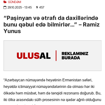
GÜNDƏM
29.10.2025
- 13:45
457
“Paşinyan və ətrafı da daxillərində
bunu qəbul edə bilmirlər…” – Ramiz
Yunus
“Azərbaycan nümayəndə heyətinin Ermənistan səfəri,
heyətdə ictimaiyyət nümayəndələrinin də olması hər iki
ölkədə həm müsbət, həm də tənqidi rezonans doğurub. Bu,
iki ölkə arasındakı sülh prosesinin nə qədər ağrılı olduğunu