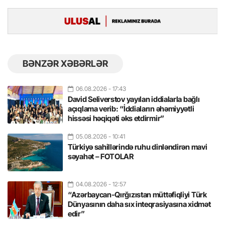
BƏNZƏR XƏBƏRLƏR
06.08.2026
- 17:43
David Seliverstov yayılan iddialarla bağlı
açıqlama verib: “İddiaların əhəmiyyətli
hissəsi həqiqəti əks etdirmir”
05.08.2026
- 10:41
Türkiyə sahillərində ruhu dinləndirən mavi
səyahət – FOTOLAR
04.08.2026
- 12:57
“Azərbaycan-Qırğızıstan müttəfiqliyi Türk
Dünyasının daha sıx inteqrasiyasına xidmət
edir”