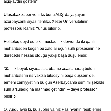
açıq-aydın göstərir”.
Ulusal.az xəbər verir ki, bunu ABŞ-də yaşayan
azərbaycanlı siyasi təhlilçi, Xəzər Universitetinin
professoru Ramiz Yunus bildirib.
Politoloq qeyd edib ki, müstəqillik dövründə iki qanlı
müharibədən keçən bu xalqlar üçün sülh prosesinin nə
dərəcədə həssas olduğu yaxşı başa düşüləndir.
“35 illik böyük siyasət təcrübəmə əsaslanaraq bütün
müharibələrin nə vaxtsa bitəcəyini başa düşsəm də,
erməni cəmiyyətinin bu gün Azərbaycanla səmimi şəkildə
sülh arzuladığına inanmaq çətindir”, – deyə professor
bildirib.
O, vurğulayıb ki, bu şübhə yalnız Paşinyanın rəqiblərinə