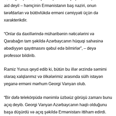
aid deyil – həmçinin Ermənistanın baş naziri, onun
tərəfdarları və bütövlükdə erməni cəmiyyəti üçün də
xarakterikdir.
“Onlar da daxillərində müharibənin nəticələrini və
Qarabağın tam şəkildə Azərbaycanın hüquqi sahəsinə
əbədiyyən qayıtmasını qəbul edə bilmirlər”, – deyə
professor bildirib.
Ramiz Yunus qeyd edib ki, bütün bu illər ərzində səmimi
olaraq xalqlarımız və ölkələrimiz arasında sülh istəyən
yeganə erməni mərhum Georgi Vanyan olub.
“Bir dəfə telekörpüdə mənimlə üzbəüz görüşü zamanı bunu
açıq deyib. Georgi Vanyan Azərbaycanın haqlı olduğunu
başa düşürdü və açıq şəkildə Ermənistanı ittiham edirdi.