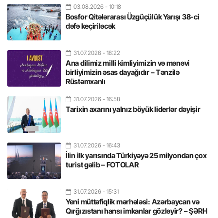
03.08.2026
- 10:18
Bosfor Qitələrarası Üzgüçülük Yarışı 38-ci
dəfə keçiriləcək
31.07.2026
- 18:22
Ana dilimiz milli kimliyimizin və mənəvi
birliyimizin əsas dayağıdır – Tənzilə
Rüstəmxanlı
31.07.2026
- 16:58
Tarixin axarını yalnız böyük liderlər dəyişir
31.07.2026
- 16:43
İlin ilk yarısında Türkiyəyə 25 milyondan çox
turist gəlib – FOTOLAR
31.07.2026
- 15:31
Yeni müttəfiqlik mərhələsi: Azərbaycan və
Qırğızıstanı hansı imkanlar gözləyir? – ŞƏRH