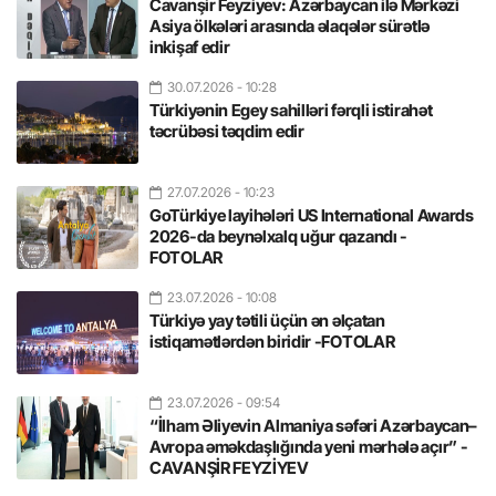
Cavanşir Feyziyev: Azərbaycan ilə Mərkəzi
Asiya ölkələri arasında əlaqələr sürətlə
inkişaf edir
30.07.2026
- 10:28
Türkiyənin Egey sahilləri fərqli istirahət
təcrübəsi təqdim edir
27.07.2026
- 10:23
GoTürkiye layihələri US International Awards
2026-da beynəlxalq uğur qazandı -
FOTOLAR
23.07.2026
- 10:08
Türkiyə yay tətili üçün ən əlçatan
istiqamətlərdən biridir -FOTOLAR
23.07.2026
- 09:54
“İlham Əliyevin Almaniya səfəri Azərbaycan–
Avropa əməkdaşlığında yeni mərhələ açır” -
CAVANŞİR FEYZİYEV