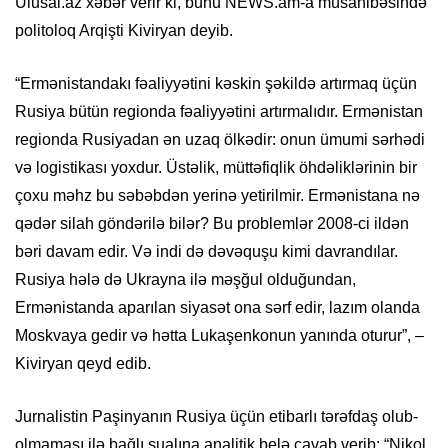
Ulusal.az xəbər verir ki, bunu NEWS.am-a müsahibəsində
politoloq Arqişti Kiviryan deyib.
“Ermənistandakı fəaliyyətini kəskin şəkildə artırmaq üçün
Rusiya bütün regionda fəaliyyətini artırmalıdır. Ermənistan
regionda Rusiyadan ən uzaq ölkədir: onun ümumi sərhədi
və logistikası yoxdur. Üstəlik, müttəfiqlik öhdəliklərinin bir
çoxu məhz bu səbəbdən yerinə yetirilmir. Ermənistana nə
qədər silah göndərilə bilər? Bu problemlər 2008-ci ildən
bəri davam edir. Və indi də dəvəquşu kimi davrandılar.
Rusiya hələ də Ukrayna ilə məşğul olduğundan,
Ermənistanda aparılan siyasət ona sərf edir, lazım olanda
Moskvaya gedir və hətta Lukaşenkonun yanında oturur”, –
Kiviryan qeyd edib.
Jurnalistin Paşinyanın Rusiya üçün etibarlı tərəfdaş olub-
olmaması ilə bağlı sualına analitik belə cavab verib: “Nikol