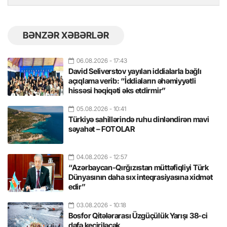
BƏNZƏR XƏBƏRLƏR
06.08.2026
- 17:43
David Seliverstov yayılan iddialarla bağlı
açıqlama verib: “İddiaların əhəmiyyətli
hissəsi həqiqəti əks etdirmir”
05.08.2026
- 10:41
Türkiyə sahillərində ruhu dinləndirən mavi
səyahət – FOTOLAR
04.08.2026
- 12:57
“Azərbaycan-Qırğızıstan müttəfiqliyi Türk
Dünyasının daha sıx inteqrasiyasına xidmət
edir”
03.08.2026
- 10:18
Bosfor Qitələrarası Üzgüçülük Yarışı 38-ci
dəfə keçiriləcək