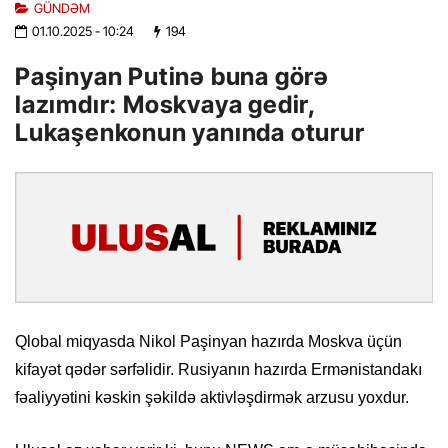
GÜNDƏM
01.10.2025
- 10:24
194
Paşinyan Putinə buna görə
lazımdır: Moskvaya gedir,
Lukaşenkonun yanında oturur
Qlobal miqyasda Nikol Paşinyan hazırda Moskva üçün
kifayət qədər sərfəlidir. Rusiyanın hazırda Ermənistandakı
fəaliyyətini kəskin şəkildə aktivləşdirmək arzusu yoxdur.