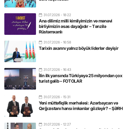
31.07.2026
- 18:22
Ana dilimiz milli kimliyimizin və mənəvi
birliyimizin əsas dayağıdır – Tənzilə
Rüstəmxanlı
31.07.2026
- 16:58
Tarixin axarını yalnız böyük liderlər dəyişir
31.07.2026
- 16:43
İlin ilk yarısında Türkiyəyə 25 milyondan çox
turist gəlib – FOTOLAR
31.07.2026
- 15:31
Yeni müttəfiqlik mərhələsi: Azərbaycan və
Qırğızıstanı hansı imkanlar gözləyir? – ŞƏRH
31.07.2026
- 12:27