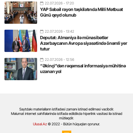
22.07.2026
- 17:20
YAP Səbail rayon təşkilatında Milli Mətbuat
Günü qeyd olunub
22.07.2026
- 13:42
Deputat: Almaniya ilə münasibətlər
Azərbaycanın Avropa siyasətində önəmli yer
tutur
22.07.2026
- 12:56
“Əkinçi”dən rəqəmsal informasiya mühitinə
uzanan yol
Saytdakı materialların istifadəsi zamanı istinad edilməsi vacibdir.
Məlumat internet səhifələrində istifadə edildikdə hiperlink vasitəsi ilə istinad
mütləqdir.
Ulusal.Az
© 2022 - Bütün hüquqları qorunur.