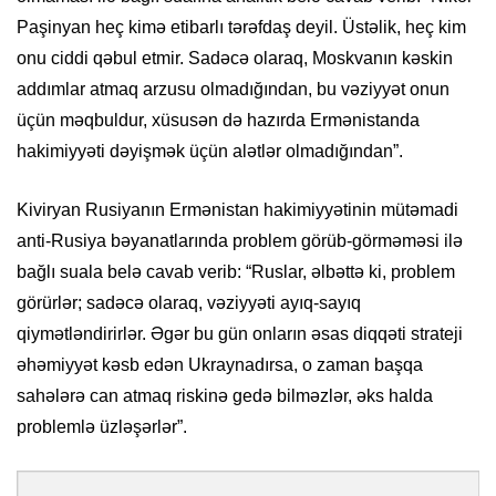
Paşinyan heç kimə etibarlı tərəfdaş deyil. Üstəlik, heç kim
onu ​​ciddi qəbul etmir. Sadəcə olaraq, Moskvanın kəskin
addımlar atmaq arzusu olmadığından, bu vəziyyət onun
üçün məqbuldur, xüsusən də hazırda Ermənistanda
hakimiyyəti dəyişmək üçün alətlər olmadığından”.
Kiviryan Rusiyanın Ermənistan hakimiyyətinin mütəmadi
anti-Rusiya bəyanatlarında problem görüb-görməməsi ilə
bağlı suala belə cavab verib: “Ruslar, əlbəttə ki, problem
görürlər; sadəcə olaraq, vəziyyəti ayıq-sayıq
qiymətləndirirlər. Əgər bu gün onların əsas diqqəti strateji
əhəmiyyət kəsb edən Ukraynadırsa, o zaman başqa
sahələrə can atmaq riskinə gedə bilməzlər, əks halda
problemlə üzləşərlər”.