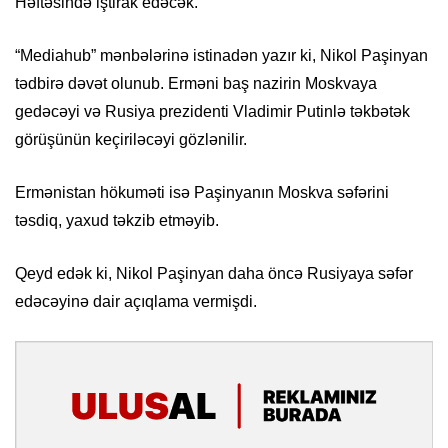
Həftəsində iştirak edəcək.
“Mediahub” mənbələrinə istinadən yazır ki, Nikol Paşinyan
tədbirə dəvət olunub. Erməni baş nazirin Moskvaya
gedəcəyi və Rusiya prezidenti Vladimir Putinlə təkbətək
görüşünün keçiriləcəyi gözlənilir.
Ermənistan hökuməti isə Paşinyanın Moskva səfərini
təsdiq, yaxud təkzib etməyib.
Qeyd edək ki, Nikol Paşinyan daha öncə Rusiyaya səfər
edəcəyinə dair açıqlama vermişdi.