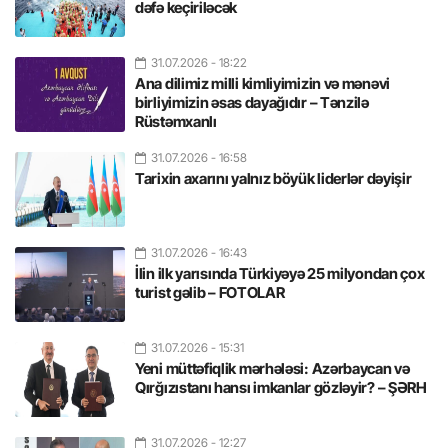
dəfə keçiriləcək
31.07.2026
- 18:22
Ana dilimiz milli kimliyimizin və mənəvi
birliyimizin əsas dayağıdır – Tənzilə
Rüstəmxanlı
31.07.2026
- 16:58
Tarixin axarını yalnız böyük liderlər dəyişir
31.07.2026
- 16:43
İlin ilk yarısında Türkiyəyə 25 milyondan çox
turist gəlib – FOTOLAR
31.07.2026
- 15:31
Yeni müttəfiqlik mərhələsi: Azərbaycan və
Qırğızıstanı hansı imkanlar gözləyir? – ŞƏRH
31.07.2026
- 12:27