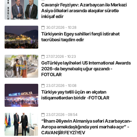
Cavanşir Feyziyev: Azərbaycan ilə Mərkəzi
Asiya ölkələri arasında əlaqələr sürətlə
inkişaf edir
30.07.2026
- 10:28
Türkiyənin Egey sahilləri fərqli istirahət
təcrübəsi təqdim edir
27.07.2026
- 10:23
GoTürkiye layihələri US International Awards
2026-da beynəlxalq uğur qazandı -
FOTOLAR
23.07.2026
- 10:08
Türkiyə yay tətili üçün ən əlçatan
istiqamətlərdən biridir -FOTOLAR
23.07.2026
- 09:54
“İlham Əliyevin Almaniya səfəri Azərbaycan–
Avropa əməkdaşlığında yeni mərhələ açır” -
CAVANŞİR FEYZİYEV