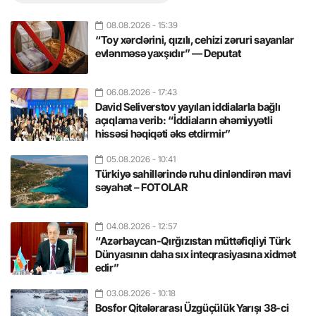
08.08.2026
- 15:39
“Toy xərclərini, qızılı, cehizi zəruri sayanlar
evlənməsə yaxşıdır” — Deputat
06.08.2026
- 17:43
David Seliverstov yayılan iddialarla bağlı
açıqlama verib: “İddiaların əhəmiyyətli
hissəsi həqiqəti əks etdirmir”
05.08.2026
- 10:41
Türkiyə sahillərində ruhu dinləndirən mavi
səyahət – FOTOLAR
04.08.2026
- 12:57
“Azərbaycan-Qırğızıstan müttəfiqliyi Türk
Dünyasının daha sıx inteqrasiyasına xidmət
edir”
03.08.2026
- 10:18
Bosfor Qitələrarası Üzgüçülük Yarışı 38-ci