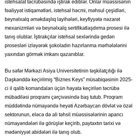
istehsalat təcrübəsində iştirak ediblər. Onlar müəssisənin
fəaliyyət istiqamətləri, istehsal həcmi, məhsul çeşidləri,
beynəlxalq əməkdaşlıq layihələri, keyfiyyətə nəzarət
mexanizmləri və beynəlxalq sertifikatlaşdırma prosesi ilə
tanış olublar. İştirakçılar istehsal sexlərində gedən
prosesləri izləyərək şokoladın hazırlanma mərhələlərini
yaxından görmək imkanı qazanıblar.
Bu səfər Mərkəzi Asiya Universitetinin təşkilatçılığı ilə
Daşkənddə keçirilmiş “Biznes Keys” müsabiqəsinin 2025-
ci il qalib komandaları üçün həyata keçirilən təcrübə
mübadiləsi proqramı çərçivəsində baş tutub. Proqram
müddətində nümayəndə heyəti Azərbaycan dövlət və özəl
sektorunun, eləcə də ali təhsil müəssisələrinin aparıcı
nümayəndələri ilə görüşlər keçirib, paytaxtın tarixi və
mədəniyyət abidələri ilə tanış olub.