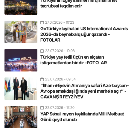
Türkiyənin Egey sahilləri fərqli istirahət
təcrübəsi təqdim edir
27.07.2026
- 10:23
GoTürkiye layihələri US International Awards
2026-da beynəlxalq uğur qazandı -
FOTOLAR
23.07.2026
- 10:08
Türkiyə yay tətili üçün ən əlçatan
istiqamətlərdən biridir -FOTOLAR
23.07.2026
- 09:54
“İlham Əliyevin Almaniya səfəri Azərbaycan–
Avropa əməkdaşlığında yeni mərhələ açır” -
CAVANŞİR FEYZİYEV
22.07.2026
- 17:20
YAP Səbail rayon təşkilatında Milli Mətbuat
Günü qeyd olunub