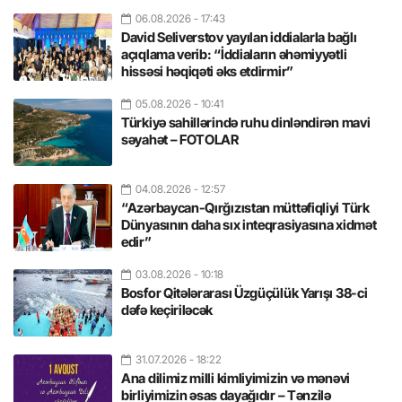
06.08.2026
- 17:43
David Seliverstov yayılan iddialarla bağlı
açıqlama verib: “İddiaların əhəmiyyətli
hissəsi həqiqəti əks etdirmir”
05.08.2026
- 10:41
Türkiyə sahillərində ruhu dinləndirən mavi
səyahət – FOTOLAR
04.08.2026
- 12:57
“Azərbaycan-Qırğızıstan müttəfiqliyi Türk
Dünyasının daha sıx inteqrasiyasına xidmət
edir”
03.08.2026
- 10:18
Bosfor Qitələrarası Üzgüçülük Yarışı 38-ci
dəfə keçiriləcək
31.07.2026
- 18:22
Ana dilimiz milli kimliyimizin və mənəvi
birliyimizin əsas dayağıdır – Tənzilə