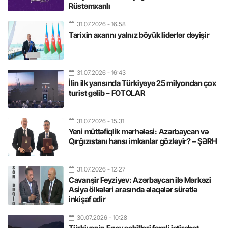
Rüstəmxanlı
31.07.2026
- 16:58
Tarixin axarını yalnız böyük liderlər dəyişir
31.07.2026
- 16:43
İlin ilk yarısında Türkiyəyə 25 milyondan çox
turist gəlib – FOTOLAR
31.07.2026
- 15:31
Yeni müttəfiqlik mərhələsi: Azərbaycan və
Qırğızıstanı hansı imkanlar gözləyir? – ŞƏRH
31.07.2026
- 12:27
Cavanşir Feyziyev: Azərbaycan ilə Mərkəzi
Asiya ölkələri arasında əlaqələr sürətlə
inkişaf edir
30.07.2026
- 10:28