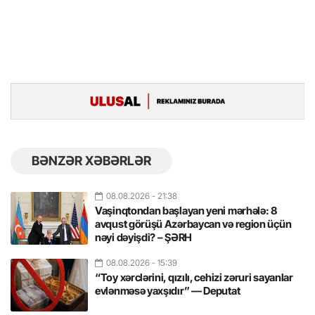
BƏNZƏR XƏBƏRLƏR
08.08.2026
- 21:38
Vaşinqtondan başlayan yeni mərhələ: 8
avqust görüşü Azərbaycan və region üçün
nəyi dəyişdi? – ŞƏRH
08.08.2026
- 15:39
“Toy xərclərini, qızılı, cehizi zəruri sayanlar
evlənməsə yaxşıdır” — Deputat