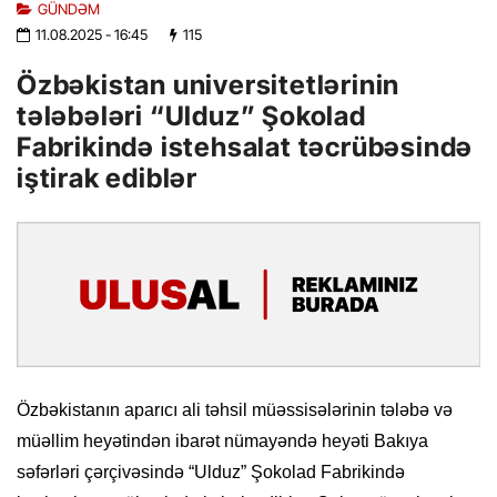
GÜNDƏM
11.08.2025
- 16:45
115
Özbəkistan universitetlərinin
tələbələri “Ulduz” Şokolad
Fabrikində istehsalat təcrübəsində
iştirak ediblər
Özbəkistanın aparıcı ali təhsil müəssisələrinin tələbə və
müəllim heyətindən ibarət nümayəndə heyəti Bakıya
səfərləri çərçivəsində “Ulduz” Şokolad Fabrikində