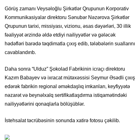
Görüş zamanı Veysəloğlu Şirkətlər Qrupunun Korporativ
Kommunikasiyalar direktoru Sənubər Nəzərova Şirkətlər
Qrupunun tarixi, missiyası, vizionu, əsas dəyərləri, 30 illik
fəaliyyət ərzində əldə etdiyi nailiyyətlər və gələcək
hədəfləri barədə təqdimatla çıxış edib, tələbələrin suallarını
cavablandırıb.
Daha sonra “Ulduz” Şokolad Fabrikinin icraçı direktoru
Kazım Babayev və ixracat mütəxəssisi Seymur Əsədli çıxış
edərək fabrikin regional əməkdaşlıq imkanları, keyfiyyətə
nəzarət və beynəlxalq sertifikatlaşdırma istiqamətindəki
nailiyyətlərini qonaqlarla bölüşüblər.
İstehsalat təcrübəsinin sonunda xatirə fotosu çəkilib.