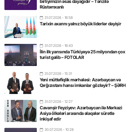
birliyimizin əsas dayağıdır – Tənzilə
Rüstəmxanlı
31.07.2026
- 16:58
Tarixin axarını yalnız böyük liderlər dəyişir
31.07.2026
- 16:43
İlin ilk yarısında Türkiyəyə 25 milyondan çox
turist gəlib – FOTOLAR
31.07.2026
- 15:31
Yeni müttəfiqlik mərhələsi: Azərbaycan və
Qırğızıstanı hansı imkanlar gözləyir? – ŞƏRH
31.07.2026
- 12:27
Cavanşir Feyziyev: Azərbaycan ilə Mərkəzi
Asiya ölkələri arasında əlaqələr sürətlə
inkişaf edir
30.07.2026
- 10:28