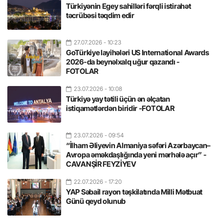
Türkiyənin Egey sahilləri fərqli istirahət
təcrübəsi təqdim edir
27.07.2026
- 10:23
GoTürkiye layihələri US International Awards
2026-da beynəlxalq uğur qazandı -
FOTOLAR
23.07.2026
- 10:08
Türkiyə yay tətili üçün ən əlçatan
istiqamətlərdən biridir -FOTOLAR
23.07.2026
- 09:54
“İlham Əliyevin Almaniya səfəri Azərbaycan–
Avropa əməkdaşlığında yeni mərhələ açır” -
CAVANŞİR FEYZİYEV
22.07.2026
- 17:20
YAP Səbail rayon təşkilatında Milli Mətbuat
Günü qeyd olunub