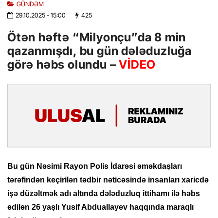
GÜNDƏM
29.10.2025
- 15:00
425
Ötən həftə “Milyonçu”da 8 min
qazanmışdı, bu gün dələduzluğa
görə həbs olundu –
VİDEO
Bu gün Nəsimi Rayon Polis İdarəsi əməkdaşları
tərəfindən keçirilən tədbir nəticəsində insanları xaricdə
işə düzəltmək adı altında dələduzluq ittihamı ilə həbs
edilən 26 yaşlı Yusif Abduallayev haqqında maraqlı