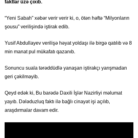
faktlar üzə çıxıb.
“Yeni Sabah” xəbər verir verir ki, o, ötən həftə “Milyonların
şousu” verilişində iştirak edib.
Yusif Abdullayev verilişə həyat yoldaşı ilə birgə qatılıb və 8
min manat pul mükafatı qazanıb.
Sonuncu suala tərəddüdlə yanaşan iştirakçı yarışmadan
geri çəkilməyib.
Qeyd edək ki, Bu barədə Daxili İşlər Nazirliyi məlumat
yayıb. Dələduzluq faktı ilə bağlı cinayət işi açılıb,
araşdırmalar davam edir.