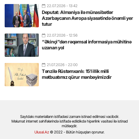
22.07.2026
- 13:42
Deputat: Almaniya ilə münasibətlər
Azərbaycanın Avropa siyasətində önəmli yer
tutur
22.07.2026
- 12:56
“Əkinçi”dən rəqəmsal informasiya mühitinə
uzanan yol
21.07.2026
- 22:00
Tənzilə Rüstəmxanlı: 151 illik milli
mətbuatımız qürur mənbəyimizdir
Saytdakı materialların istifadəsi zamanı istinad edilməsi vacibdir.
Məlumat internet səhifələrində istifadə edildikdə hiperlink vasitəsi ilə istinad
mütləqdir.
Ulusal.Az
© 2022 - Bütün hüquqları qorunur.