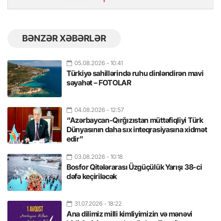
BƏNZƏR XƏBƏRLƏR
05.08.2026
- 10:41
Türkiyə sahillərində ruhu dinləndirən mavi
səyahət – FOTOLAR
04.08.2026
- 12:57
“Azərbaycan-Qırğızıstan müttəfiqliyi Türk
Dünyasının daha sıx inteqrasiyasına xidmət
edir”
03.08.2026
- 10:18
Bosfor Qitələrarası Üzgüçülük Yarışı 38-ci
dəfə keçiriləcək
31.07.2026
- 18:22
Ana dilimiz milli kimliyimizin və mənəvi