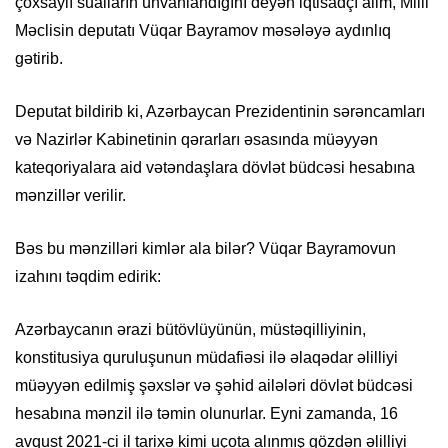
çoxsaylı sualların ünvanlandığını deyən iqtisadçı alim, Milli
Məclisin deputatı Vüqar Bayramov məsələyə aydınlıq
gətirib.
Deputat bildirib ki, Azərbaycan Prezidentinin sərəncamları
və Nazirlər Kabinetinin qərarları əsasında müəyyən
kateqoriyalara aid vətəndaşlara dövlət büdcəsi hesabına
mənzillər verilir.
Bəs bu mənzilləri kimlər ala bilər? Vüqar Bayramovun
izahını təqdim edirik:
Azərbaycanın ərazi bütövlüyünün, müstəqilliyinin,
konstitusiya quruluşunun müdafiəsi ilə əlaqədar əlilliyi
müəyyən edilmiş şəxslər və şəhid ailələri dövlət büdcəsi
hesabına mənzil ilə təmin olunurlar. Eyni zamanda, 16
avqust 2021-ci il tarixə kimi uçota alınmış gözdən əlilliyi