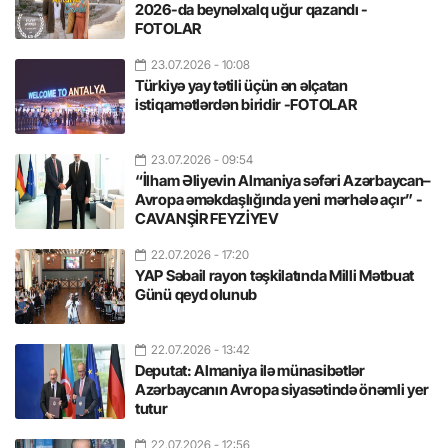
2026-da beynəlxalq uğur qazandı -
FOTOLAR
23.07.2026
- 10:08
Türkiyə yay tətili üçün ən əlçatan
istiqamətlərdən biridir -FOTOLAR
23.07.2026
- 09:54
“İlham Əliyevin Almaniya səfəri Azərbaycan–
Avropa əməkdaşlığında yeni mərhələ açır” -
CAVANŞİR FEYZİYEV
22.07.2026
- 17:20
YAP Səbail rayon təşkilatında Milli Mətbuat
Günü qeyd olunub
22.07.2026
- 13:42
Deputat: Almaniya ilə münasibətlər
Azərbaycanın Avropa siyasətində önəmli yer
tutur
22.07.2026
- 12:56