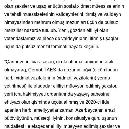
olan şəxslər və uşaqlar üçün sosial xidmət müəssisələrinin
və təhsil müəssisələrinin valideynlərini itirmiş və valideyn
himayəsindən məhrum olmuş məzunları üçün də pulsuz
mənzillər nəzərdə tutulub. Yəni, gözdən əlilliyi olan
vətəndaşlarmız və eləcə də valdeyinlərini itirmiş uşaqlar
üçün də pulsuz mənzil təminatı həyata keçirilir.
“Qanunvericiliyə əsasən, uçota alınma tarixindən asılı
olmayaraq, Çernobıl AES-də qəzanın ləğvi (o cümlədən
hərbi xidmət vəzifələrinin (xidməti vəzifələrin) yerinə
yetirilməsi) ilə əlaqədar əlilliyi müəyyən edilmiş şəxslər,
yerli icra hakimiyyəti orqanlarında yaşayış sahəsinə
ehtiyacı olan qismində uçota alınmış və 2020-ci ildə
aparılan hərbi əməliyyatlar zamanı Azərbaycanın ərazi
bütövlüyünün, müstəqilliyinin, konstitusiya quruluşunun
müdafiəsi ilə əlaqədar əlilliyi müəyyən edilmiş şəxslər və