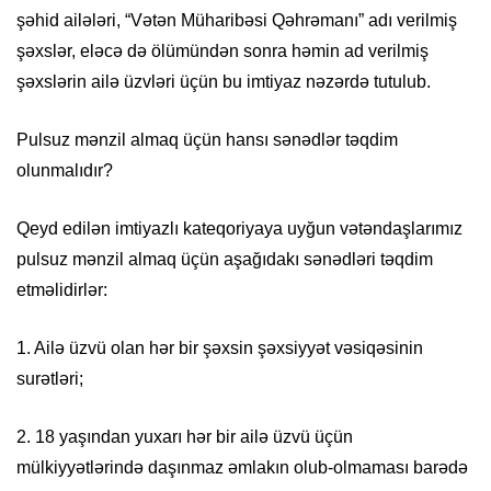
şəhid ailələri, “Vətən Müharibəsi Qəhrəmanı” adı verilmiş
şəxslər, eləcə də ölümündən sonra həmin ad verilmiş
şəxslərin ailə üzvləri üçün bu imtiyaz nəzərdə tutulub.
Pulsuz mənzil almaq üçün hansı sənədlər təqdim
olunmalıdır?
Qeyd edilən imtiyazlı kateqoriyaya uyğun vətəndaşlarımız
pulsuz mənzil almaq üçün aşağıdakı sənədləri təqdim
etməlidirlər:
1. Ailə üzvü olan hər bir şəxsin şəxsiyyət vəsiqəsinin
surətləri;
2. 18 yaşından yuxarı hər bir ailə üzvü üçün
mülkiyyətlərində daşınmaz əmlakın olub-olmaması barədə