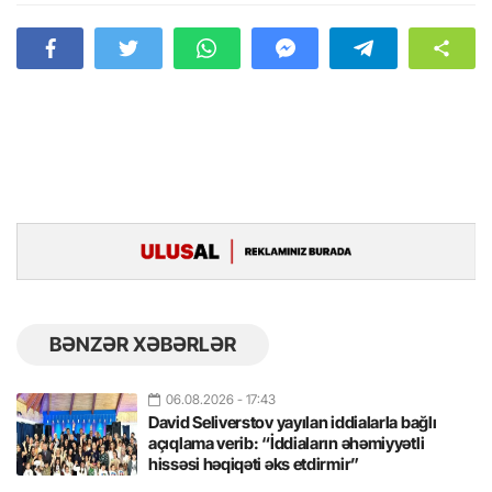
BƏNZƏR XƏBƏRLƏR
06.08.2026
- 17:43
David Seliverstov yayılan iddialarla bağlı
açıqlama verib: “İddiaların əhəmiyyətli
hissəsi həqiqəti əks etdirmir”