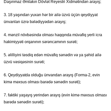
Daşınmaz Əmlakın Dövlət Reyestri Xidmətindən arayış;
3. 18 yaşından yuxarı hər bir ailə üzvü üçün qeydiyyat
ünvanları üzrə bələdiyyədən arayış;
4. mənzil növbəsində olması haqqında müvafiq yerli icra
hakimiyyəti orqanının sərəncamının surəti;
5. əlilliyini təsdiq edən müvafiq sənədin və ya şəhid ailə
üzvü vəsiqəsinin surəti;
6. Qeydiyyatda olduğu ünvandan arayış (Forma-2, evin
kimə məxsus olması barədə sənədin surəti);
7. faktiki yaşayış yerindən arayış (evin kimə məxsus olması
barədə sənədin surəti);