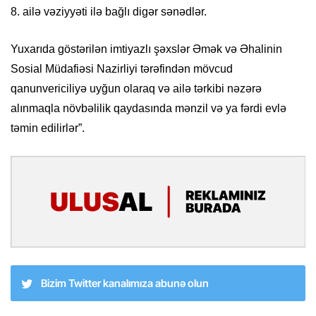
8. ailə vəziyyəti ilə bağlı digər sənədlər.
Yuxarıda göstərilən imtiyazlı şəxslər Əmək və Əhalinin
Sosial Müdafiəsi Nazirliyi tərəfindən mövcud
qanunvericiliyə uyğun olaraq və ailə tərkibi nəzərə
alınmaqla növbəlilik qaydasında mənzil və ya fərdi evlə
təmin edilirlər”.
Bizim Twitter kanalımıza abunə olun