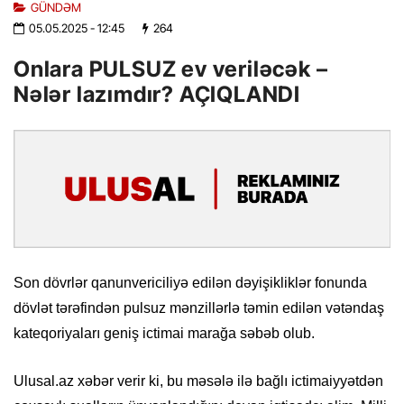
GÜNDƏM
05.05.2025
- 12:45
264
Onlara PULSUZ ev veriləcək –
Nələr lazımdır? AÇIQLANDI
Son dövrlər qanunvericiliyə edilən dəyişikliklər fonunda
dövlət tərəfindən pulsuz mənzillərlə təmin edilən vətəndaş
kateqoriyaları geniş ictimai marağa səbəb olub.
Ulusal.az xəbər verir ki, bu məsələ ilə bağlı ictimaiyyətdən