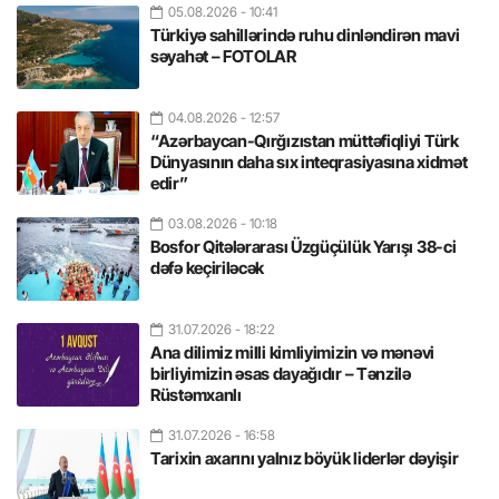
05.08.2026
- 10:41
Türkiyə sahillərində ruhu dinləndirən mavi
səyahət – FOTOLAR
04.08.2026
- 12:57
“Azərbaycan-Qırğızıstan müttəfiqliyi Türk
Dünyasının daha sıx inteqrasiyasına xidmət
edir”
03.08.2026
- 10:18
Bosfor Qitələrarası Üzgüçülük Yarışı 38-ci
dəfə keçiriləcək
31.07.2026
- 18:22
Ana dilimiz milli kimliyimizin və mənəvi
birliyimizin əsas dayağıdır – Tənzilə
Rüstəmxanlı
31.07.2026
- 16:58
Tarixin axarını yalnız böyük liderlər dəyişir