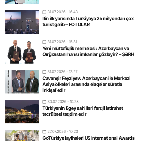
31.07.2026
- 16:43
İlin ilk yarısında Türkiyəyə 25 milyondan çox
turist gəlib – FOTOLAR
31.07.2026
- 15:31
Yeni müttəfiqlik mərhələsi: Azərbaycan və
Qırğızıstanı hansı imkanlar gözləyir? – ŞƏRH
31.07.2026
- 12:27
Cavanşir Feyziyev: Azərbaycan ilə Mərkəzi
Asiya ölkələri arasında əlaqələr sürətlə
inkişaf edir
30.07.2026
- 10:28
Türkiyənin Egey sahilləri fərqli istirahət
təcrübəsi təqdim edir
27.07.2026
- 10:23
GoTürkiye layihələri US International Awards