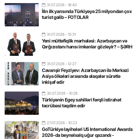
31.07.2026
- 16:43
İlin ilk yarısında Türkiyəyə 25 milyondan çox
turist gəlib – FOTOLAR
31.07.2026
- 15:31
Yeni müttəfiqlik mərhələsi: Azərbaycan və
Qırğızıstanı hansı imkanlar gözləyir? – ŞƏRH
31.07.2026
- 12:27
Cavanşir Feyziyev: Azərbaycan ilə Mərkəzi
Asiya ölkələri arasında əlaqələr sürətlə
inkişaf edir
30.07.2026
- 10:28
Türkiyənin Egey sahilləri fərqli istirahət
təcrübəsi təqdim edir
27.07.2026
- 10:23
GoTürkiye layihələri US International Awards
2026-da beynəlxalq uğur qazandı -