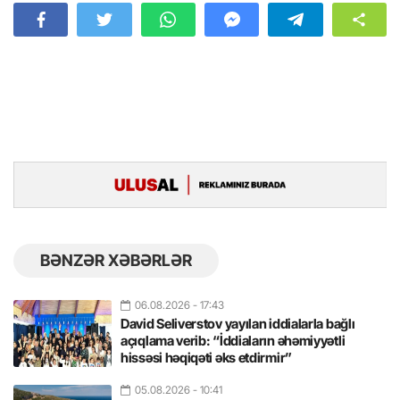
BƏNZƏR XƏBƏRLƏR
06.08.2026
- 17:43
David Seliverstov yayılan iddialarla bağlı
açıqlama verib: “İddiaların əhəmiyyətli
hissəsi həqiqəti əks etdirmir”
05.08.2026
- 10:41