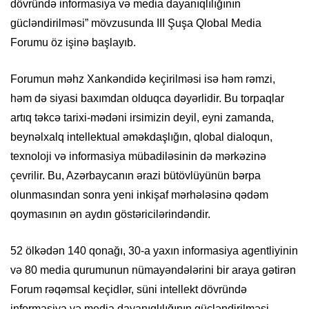
dövründə informasiya və media dayanıqlılığının
gücləndirilməsi” mövzusunda III Şuşa Qlobal Media
Forumu öz işinə başlayıb.
Forumun məhz Xankəndidə keçirilməsi isə həm rəmzi,
həm də siyasi baxımdan olduqca dəyərlidir. Bu torpaqlar
artıq təkcə tarixi-mədəni irsimizin deyil, eyni zamanda,
beynəlxalq intellektual əməkdaşlığın, qlobal dialoqun,
texnoloji və informasiya mübadiləsinin də mərkəzinə
çevrilir. Bu, Azərbaycanın ərazi bütövlüyünün bərpa
olunmasından sonra yeni inkişaf mərhələsinə qədəm
qoymasının ən aydın göstəricilərindəndir.
52 ölkədən 140 qonağı, 30-a yaxın informasiya agentliyinin
və 80 media qurumunun nümayəndələrini bir araya gətirən
Forum rəqəmsal keçidlər, süni intellekt dövründə
informasiya və media dayanıqlılığının gücləndirilməsi