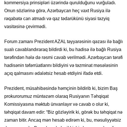
kommersiya prinsipləri üzərində qurulduğunu vurğuladı.
Onun sözlərinə görə, Azərbaycan heç vaxt Rusiya ilə
rəqabətə can atmadı və qaz tədarükünü siyasi təzyiq
vasitəsinə çevirmədi.
Forum zamanı Prezident AZAL təyyarəsinin qəzası ilə bağlı
sualı cavablandıraraq bildirdi ki, bu hadisə ilə bağlı Rusiya
tərəfindən hələ də rəsmi cavab verilmədi. Azərbaycan tərəfi
hadisənin təfərrüatlarını bildiyini və təzminat məsələsinin
açıq qalmasını ədalətsiz hesab etdiyini ifadə etdi.
Prezident, müsahibəsində həmçinin bildirib ki, bizim Baş
prokurorumuz müntəzəm olaraq Rusiyanın Təhqiqat
Komissiyasına məktub ünvanlayır və cavab o olur ki,
təhqiqat davam edir: “Biz gözləyirik ki, görək bu təhqiqat nə
zaman bitir. Ancaq mən hesab edirəm ki, bu, məsuliyyətsiz