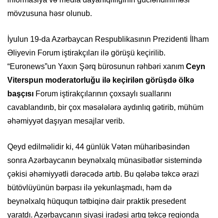
mövzusuna həsr olunub.
İyulun 19-da Azərbaycan Respublikasının Prezidenti İlham
Əliyevin Forum iştirakçıları ilə görüşü keçirilib.
“Euronews”un Yaxın Şərq bürosunun rəhbəri xanım
Ceyn
Viterspun moderatorluğu ilə keçirilən görüşdə ölkə
başçısı
Forum iştirakçılarının çoxsaylı suallarını
cavablandırıb, bir çox məsələlərə aydınlıq gətirib, mühüm
əhəmiyyət daşıyan mesajlar verib.
Qeyd edilməlidir ki, 44 günlük Vətən müharibəsindən
sonra Azərbaycanın beynəlxalq münasibətlər sistemində
çəkisi əhəmiyyətli dərəcədə artıb. Bu qələbə təkcə ərazi
bütövlüyünün bərpası ilə yekunlaşmadı, həm də
beynəlxalq hüququn tətbiqinə dair praktik presedent
yaratdı. Azərbaycanın siyasi iradəsi artıq təkcə regionda