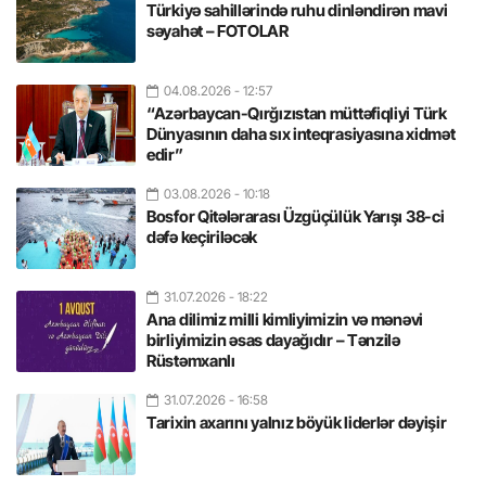
Türkiyə sahillərində ruhu dinləndirən mavi
səyahət – FOTOLAR
04.08.2026
- 12:57
“Azərbaycan-Qırğızıstan müttəfiqliyi Türk
Dünyasının daha sıx inteqrasiyasına xidmət
edir”
03.08.2026
- 10:18
Bosfor Qitələrarası Üzgüçülük Yarışı 38-ci
dəfə keçiriləcək
31.07.2026
- 18:22
Ana dilimiz milli kimliyimizin və mənəvi
birliyimizin əsas dayağıdır – Tənzilə
Rüstəmxanlı
31.07.2026
- 16:58
Tarixin axarını yalnız böyük liderlər dəyişir