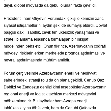
deyil, qlobal miqyasda da qəbul olunan fakta çevrildi.
Prezident İlham Əliyevin Forumdakı çıxışı ölkəmizin xarici
siyasət istiqamətlərini aydın şəkildə nümayiş etdirdi. Dövlət
başçısı daxili sabitlik, çevik təhlükəsizlik yanaşması və
strateji planlama əsasında formalaşan bir inkişaf
modelindən bəhs etdi. Onun fikrincə, Azərbaycanın coğrafi
mövqeyi risklərin erkən mərhələdə proqnozlaşdırılması və
neytrallaşdırılmasında mühüm amildir.
Forum çərçivəsində Azərbaycanın enerji və nəqliyyat
sahələrindəki strateji rolu da ön plana çəkildi. Cənub Qaz
Dəhlizi və Zəngəzur dəhlizi kimi təşəbbüslər Azərbaycanın
regional enerji və logistik təchizat mərkəzi mövqeyini
möhkəmləndirir. Bu layihələr həm Avropa enerji
təhlükəsizliyinə töhfə verir, həm də Cənubi Qafqazda