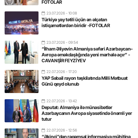
FOTOLAR
23.07.2026
- 10:08
Türkiyə yay tətili üçün ən əlçatan
istiqamətlərdən biridir -FOTOLAR
23.07.2026
- 09:54
“İlham Əliyevin Almaniya səfəri Azərbaycan–
Avropa əməkdaşlığında yeni mərhələ açır” -
CAVANŞİR FEYZİYEV
22.07.2026
- 17:20
YAP Səbail rayon təşkilatında Milli Mətbuat
Günü qeyd olunub
22.07.2026
- 13:42
Deputat: Almaniya ilə münasibətlər
Azərbaycanın Avropa siyasətində önəmli yer
tutur
22.07.2026
- 12:56
“Əkinçi”dən rəqəmsal informasiya mühitinə