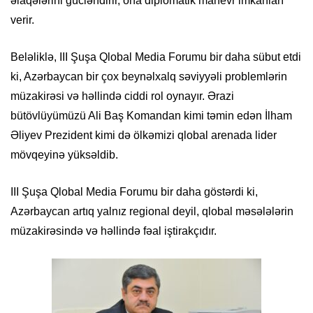
əlaqələrini gücləndirir, ona diplomatik manevr imkanları
verir.
Beləliklə, III Şuşa Qlobal Media Forumu bir daha sübut etdi
ki, Azərbaycan bir çox beynəlxalq səviyyəli problemlərin
müzakirəsi və həllində ciddi rol oynayır. Ərazi
bütövlüyümüzü Ali Baş Komandan kimi təmin edən İlham
Əliyev Prezident kimi də ölkəmizi qlobal arenada lider
mövqeyinə yüksəldib.
III Şuşa Qlobal Media Forumu bir daha göstərdi ki,
Azərbaycan artıq yalnız regional deyil, qlobal məsələlərin
müzakirəsində və həllində fəal iştirakçıdır.