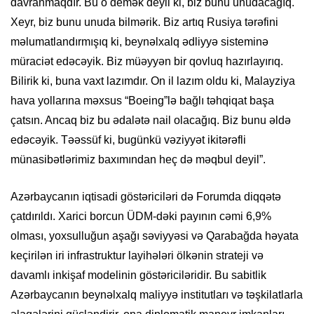
davranmaqdır. Bu o demək deyil ki, biz bunu unudacağıq.
Xeyr, biz bunu unuda bilmərik. Biz artıq Rusiya tərəfini
məlumatlandırmışıq ki, beynəlxalq ədliyyə sisteminə
müraciət edəcəyik. Biz müəyyən bir qovluq hazırlayırıq.
Bilirik ki, buna vaxt lazımdır. On il lazım oldu ki, Malayziya
hava yollarına məxsus “Boeing”lə bağlı təhqiqat başa
çatsın. Ancaq biz bu ədalətə nail olacağıq. Biz bunu əldə
edəcəyik. Təəssüf ki, bugünkü vəziyyət ikitərəfli
münasibətlərimiz baxımından heç də məqbul deyil”.
Azərbaycanın iqtisadi göstəriciləri də Forumda diqqətə
çatdırıldı. Xarici borcun ÜDM-dəki payının cəmi 6,9%
olması, yoxsulluğun aşağı səviyyəsi və Qarabağda həyata
keçirilən iri infrastruktur layihələri ölkənin strateji və
davamlı inkişaf modelinin göstəriciləridir. Bu sabitlik
Azərbaycanın beynəlxalq maliyyə institutları və təşkilatlarla