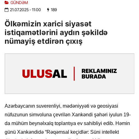
GÜNDƏM
21.07.2025
- 11:00
189
Ölkəmizin xarici siyasət
istiqamətlərini aydın şəkildə
nümayiş etdirən çıxış
Azərbaycanın suverenliyi, mədəniyyəti və geosiyasi
nüfuzunun simvoluna çevrilən Xankəndi şəhəri iyulun 19-
da mühüm beynəlxalq toplantıya ev sahibliyi edib. Həmin
günü Xankəndidə “Rəqəmsal keçidlər: Süni intellekt