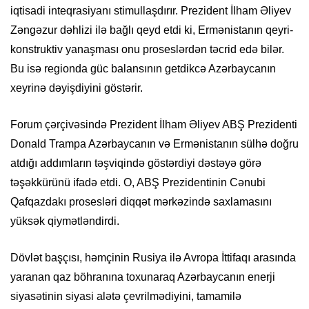
iqtisadi inteqrasiyanı stimullaşdırır. Prezident İlham Əliyev
Zəngəzur dəhlizi ilə bağlı qeyd etdi ki, Ermənistanın qeyri-
konstruktiv yanaşması onu proseslərdən təcrid edə bilər.
Bu isə regionda güc balansının getdikcə Azərbaycanın
xeyrinə dəyişdiyini göstərir.
Forum çərçivəsində Prezident İlham Əliyev ABŞ Prezidenti
Donald Trampa Azərbaycanın və Ermənistanın sülhə doğru
atdığı addımların təşviqində göstərdiyi dəstəyə görə
təşəkkürünü ifadə etdi. O, ABŞ Prezidentinin Cənubi
Qafqazdakı prosesləri diqqət mərkəzində saxlamasını
yüksək qiymətləndirdi.
Dövlət başçısı, həmçinin Rusiya ilə Avropa İttifaqı arasında
yaranan qaz böhranına toxunaraq Azərbaycanın enerji
siyasətinin siyasi alətə çevrilmədiyini, tamamilə