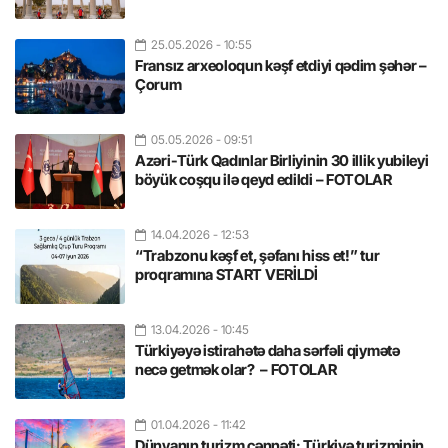
25.05.2026
- 10:55
Fransız arxeoloqun kəşf etdiyi qədim şəhər –
Çorum
05.05.2026
- 09:51
Azəri-Türk Qadınlar Birliyinin 30 illik yubileyi
böyük coşqu ilə qeyd edildi – FOTOLAR
14.04.2026
- 12:53
“Trabzonu kəşf et, şəfanı hiss et!” tur
proqramına START VERİLDİ
13.04.2026
- 10:45
Türkiyəyə istirahətə daha sərfəli qiymətə
necə getmək olar? – FOTOLAR
01.04.2026
- 11:42
Dünyanın turizm cənnəti: Türkiyə turizminin