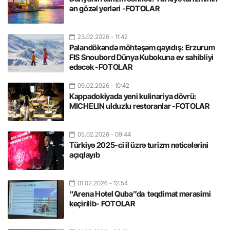
ən gözəl yerləri -FOTOLAR
23.02.2026
- 11:42
Palandökəndə möhtəşəm qayıdış: Erzurum
FIS Snoubord Dünya Kubokuna ev sahibliyi
edəcək -FOTOLAR
09.02.2026
- 10:42
Kappadokiyada yeni kulinariya dövrü:
MICHELIN ulduzlu restoranlar -FOTOLAR
05.02.2026
- 09:44
Türkiyə 2025-ci il üzrə turizm nəticələrini
açıqlayıb
01.02.2026
- 12:54
“Arena Hotel Quba”da təqdimat mərasimi
keçirilib- FOTOLAR