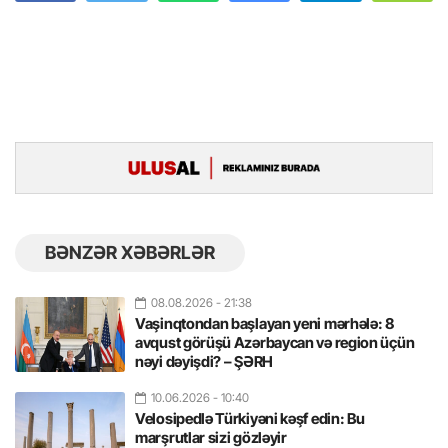
BƏNZƏR XƏBƏRLƏR
08.08.2026
- 21:38
Vaşinqtondan başlayan yeni mərhələ: 8
avqust görüşü Azərbaycan və region üçün
nəyi dəyişdi? – ŞƏRH
10.06.2026
- 10:40
Velosipedlə Türkiyəni kəşf edin: Bu
marşrutlar sizi gözləyir