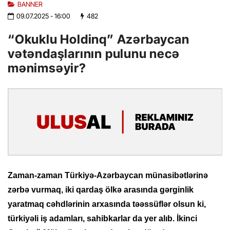
BANNER
09.07.2025
- 16:00
482
“Okuklu Holdinq” Azərbaycan
vətəndaşlarının pulunu necə
mənimsəyir?
Zaman-zaman Türkiyə-Azərbaycan münasibətlərinə
zərbə vurmaq, iki qardaş ölkə arasında gərginlik
yaratmaq cəhdlərinin arxasında təəssüflər olsun ki,
türkiyəli iş adamları, sahibkarlar da yer alıb. İkinci