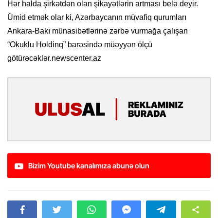
Hər halda şirkətdən olan şikayətlərin artması belə deyir.
Ümid etmək olar ki, Azərbaycanın müvafiq qurumları
Ankara-Bakı münasibətlərinə zərbə vurmağa çalışan
“Okuklu Holdinq” barəsində müəyyən ölçü
götürəcəklər.newscenter.az
Bizim Youtube kanalımıza abunə olun