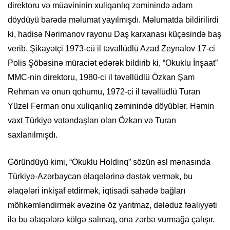
direktoru və müavininin xuliqanlıq zəminində adam
döydüyü barədə məlumat yayılmışdı. Məlumatda bildirilirdi
ki, hadisə Nərimanov rayonu Daş karxanası küçəsində baş
verib. Şikayətçi 1973-cü il təvəllüdlü Azad Zeynalov 17-ci
Polis Şöbəsinə müraciət edərək bildirib ki, “Okuklu İnşaat”
MMC-nin direktoru, 1980-ci il təvəllüdlü Özkan Şam
Rehman və onun qohumu, 1972-ci il təvəllüdlü Turan
Yüzel Ferman onu xuliqanlıq zəminində döyüblər. Həmin
vaxt Türkiyə vətəndaşları olan Özkan və Turan
saxlanılmışdı.
Göründüyü kimi, “Okuklu Holdinq” sözün əsl mənasında
Türkiyə-Azərbaycan əlaqələrinə dəstək vermək, bu
əlaqələri inkişaf etdirmək, iqtisadi sahədə bağları
möhkəmləndirmək əvəzinə öz yarıtmaz, dələduz fəaliyyəti
ilə bu əlaqələrə kölgə salmaq, ona zərbə vurmağa çalışır.