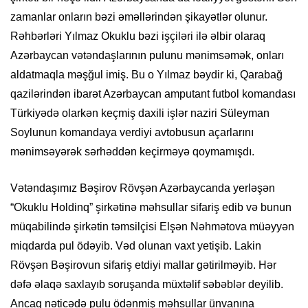
zamanlar onların bəzi əməllərindən şikayətlər olunur.
Rəhbərləri Yılmaz Okuklu bəzi işçiləri ilə əlbir olaraq
Azərbaycan vətəndaşlarının pulunu mənimsəmək, onları
aldatmaqla məşğul imiş. Bu o Yılmaz bəydir ki, Qarabağ
qazilərindən ibarət Azərbaycan amputant futbol komandası
Türkiyədə olarkən keçmiş daxili işlər naziri Süleyman
Soylunun komandaya verdiyi avtobusun açarlarını
mənimsəyərək sərhəddən keçirməyə qoymamışdı.
Vətəndaşımız Bəşirov Rövşən Azərbaycanda yerləşən
“Okuklu Holdinq” şirkətinə məhsullar sifariş edib və bunun
müqabilində şirkətin təmsilçisi Elşən Nəhmətova müəyyən
miqdarda pul ödəyib. Vəd olunan vaxt yetişib. Lakin
Rövşən Bəşirovun sifariş etdiyi mallar gətirilməyib. Hər
dəfə əlaqə saxlayıb soruşanda müxtəlif səbəblər deyilib.
Ancaq nəticədə pulu ödənmiş məhsullar ünvanına