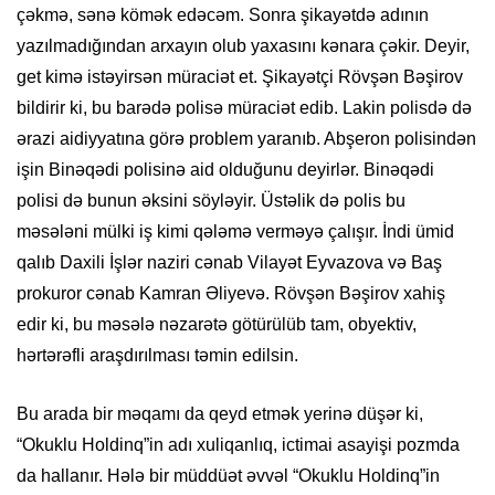
çəkmə, sənə kömək edəcəm. Sonra şikayətdə adının
yazılmadığından arxayın olub yaxasını kənara çəkir. Deyir,
get kimə istəyirsən müraciət et. Şikayətçi Rövşən Bəşirov
bildirir ki, bu barədə polisə müraciət edib. Lakin polisdə də
ərazi aidiyyatına görə problem yaranıb. Abşeron polisindən
işin Binəqədi polisinə aid olduğunu deyirlər. Binəqədi
polisi də bunun əksini söyləyir. Üstəlik də polis bu
məsələni mülki iş kimi qələmə verməyə çalışır. İndi ümid
qalıb Daxili İşlər naziri cənab Vilayət Eyvazova və Baş
prokuror cənab Kamran Əliyevə. Rövşən Bəşirov xahiş
edir ki, bu məsələ nəzarətə götürülüb tam, obyektiv,
hərtərəfli araşdırılması təmin edilsin.
Bu arada bir məqamı da qeyd etmək yerinə düşər ki,
“Okuklu Holdinq”in adı xuliqanlıq, ictimai asayişi pozmda
da hallanır. Hələ bir müddüət əvvəl “Okuklu Holdinq”in