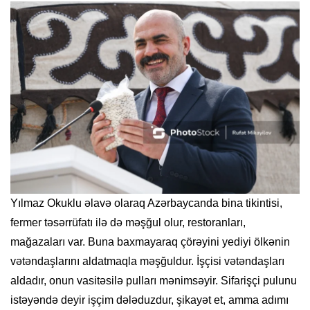
Yılmaz Okuklu əlavə olaraq Azərbaycanda bina tikintisi,
fermer təsərrüfatı ilə də məşğul olur, restoranları,
mağazaları var. Buna baxmayaraq çörəyini yediyi ölkənin
vətəndaşlarını aldatmaqla məşğuldur. İşçisi vətəndaşları
aldadır, onun vasitəsilə pulları mənimsəyir. Sifarişçi pulunu
istəyəndə deyir işçim dələduzdur, şikayət et, amma adımı