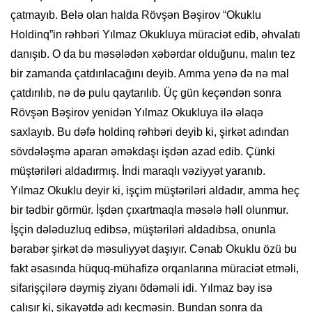
çatmayıb. Belə olan halda Rövşən Bəşirov “Okuklu
Holdinq”in rəhbəri Yılmaz Okukluya müraciət edib, əhvalatı
danışıb. O da bu məsələdən xəbərdar olduğunu, malın tez
bir zamanda çatdırılacağını deyib. Amma yenə də nə mal
çatdırılıb, nə də pulu qaytarılıb. Üç gün keçəndən sonra
Rövşən Bəşirov yenidən Yılmaz Okukluya ilə əlaqə
saxlayıb. Bu dəfə holdinq rəhbəri deyib ki, şirkət adından
sövdələşmə aparan əməkdaşı işdən azad edib. Çünki
müştəriləri aldadırmış. İndi maraqlı vəziyyət yaranıb.
Yılmaz Okuklu deyir ki, işçim müştəriləri aldadır, amma heç
bir tədbir görmür. İşdən çıxartmaqla məsələ həll olunmur.
İşçin dələduzluq edibsə, müştəriləri aldadıbsa, onunla
bərabər şirkət də məsuliyyət daşıyır. Cənab Okuklu özü bu
fakt əsasında hüquq-mühafizə orqanlarına müraciət etməli,
sifarişçilərə dəymiş ziyanı ödəməli idi. Yılmaz bəy isə
çalışır ki, şikayətdə adı keçməsin. Bundan sonra da