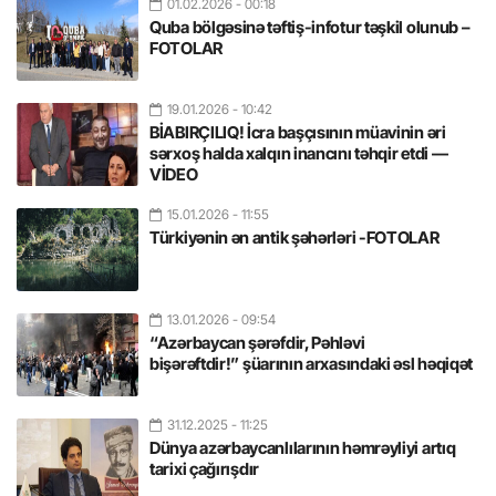
01.02.2026
- 00:18
Quba bölgəsinə təftiş-infotur təşkil olunub –
FOTOLAR
19.01.2026
- 10:42
BİABIRÇILIQ! İcra başçısının müavinin əri
sərxoş halda xalqın inancını təhqir etdi —
VİDEO
15.01.2026
- 11:55
Türkiyənin ən antik şəhərləri -FOTOLAR
13.01.2026
- 09:54
“Azərbaycan şərəfdir, Pəhləvi
bişərəftdir!” şüarının arxasındaki əsl həqiqət
31.12.2025
- 11:25
Dünya azərbaycanlılarının həmrəyliyi artıq
tarixi çağırışdır