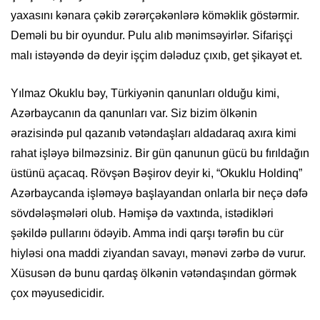
yaxasını kənara çəkib zərərçəkənlərə köməklik göstərmir.
Deməli bu bir oyundur. Pulu alıb mənimsəyirlər. Sifarişçi
malı istəyəndə də deyir işçim dələduz çıxıb, get şikayət et.
Yılmaz Okuklu bəy, Türkiyənin qanunları olduğu kimi,
Azərbaycanın da qanunları var. Siz bizim ölkənin
ərazisində pul qazanıb vətəndaşları aldadaraq axıra kimi
rahat işləyə bilməzsiniz. Bir gün qanunun gücü bu fırıldağın
üstünü açacaq. Rövşən Bəşirov deyir ki, “Okuklu Holdinq”
Azərbaycanda işləməyə başlayandan onlarla bir neçə dəfə
sövdələşmələri olub. Həmişə də vaxtında, istədikləri
şəkildə pullarını ödəyib. Amma indi qarşı tərəfin bu cür
hiyləsi ona maddi ziyandan savayı, mənəvi zərbə də vurur.
Xüsusən də bunu qardaş ölkənin vətəndaşından görmək
çox məyusedicidir.