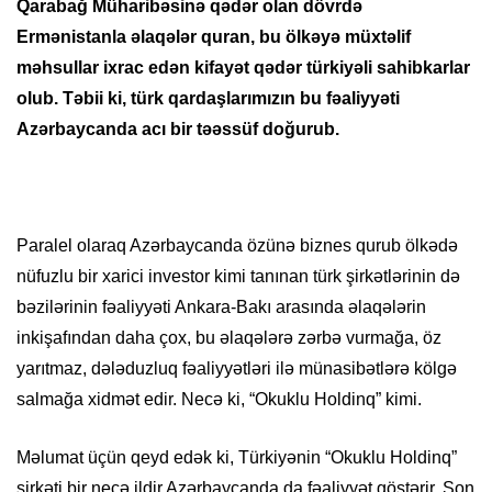
Qarabağ Müharibəsinə qədər olan dövrdə
Ermənistanla əlaqələr quran, bu ölkəyə müxtəlif
məhsullar ixrac edən kifayət qədər türkiyəli sahibkarlar
olub. Təbii ki, türk qardaşlarımızın bu fəaliyyəti
Azərbaycanda acı bir təəssüf doğurub.
Paralel olaraq Azərbaycanda özünə biznes qurub ölkədə
nüfuzlu bir xarici investor kimi tanınan türk şirkətlərinin də
bəzilərinin fəaliyyəti Ankara-Bakı arasında əlaqələrin
inkişafından daha çox, bu əlaqələrə zərbə vurmağa, öz
yarıtmaz, dələduzluq fəaliyyətləri ilə münasibətlərə kölgə
salmağa xidmət edir. Necə ki, “Okuklu Holdinq” kimi.
Məlumat üçün qeyd edək ki, Türkiyənin “Okuklu Holdinq”
şirkəti bir neçə ildir Azərbaycanda da fəaliyyət göstərir. Son