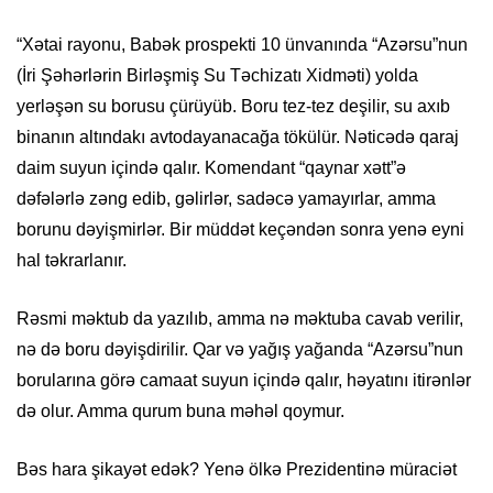
“Xətai rayonu, Babək prospekti 10 ünvanında “Azərsu”nun
(İri Şəhərlərin Birləşmiş Su Təchizatı Xidməti) yolda
yerləşən su borusu çürüyüb. Boru tez-tez deşilir, su axıb
binanın altındakı avtodayanacağa tökülür. Nəticədə qaraj
daim suyun içində qalır. Komendant “qaynar xətt”ə
dəfələrlə zəng edib, gəlirlər, sadəcə yamayırlar, amma
borunu dəyişmirlər. Bir müddət keçəndən sonra yenə eyni
hal təkrarlanır.
Rəsmi məktub da yazılıb, amma nə məktuba cavab verilir,
nə də boru dəyişdirilir. Qar və yağış yağanda “Azərsu”nun
borularına görə camaat suyun içində qalır, həyatını itirənlər
də olur. Amma qurum buna məhəl qoymur.
Bəs hara şikayət edək? Yenə ölkə Prezidentinə müraciət