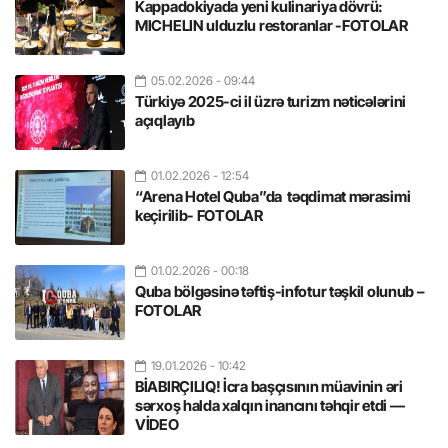
Kappadokiyada yeni kulinariya dövrü:
MICHELIN ulduzlu restoranlar -FOTOLAR
05.02.2026
- 09:44
Türkiyə 2025-ci il üzrə turizm nəticələrini
açıqlayıb
01.02.2026
- 12:54
“Arena Hotel Quba”da təqdimat mərasimi
keçirilib- FOTOLAR
01.02.2026
- 00:18
Quba bölgəsinə təftiş-infotur təşkil olunub –
FOTOLAR
19.01.2026
- 10:42
BİABIRÇILIQ! İcra başçısının müavinin əri
sərxoş halda xalqın inancını təhqir etdi —
VİDEO