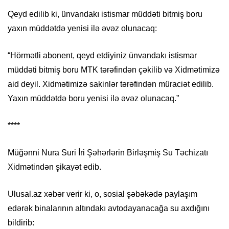
Qeyd edilib ki, ünvandakı istismar müddəti bitmiş boru
yaxın müddətdə yenisi ilə əvəz olunacaq:
“Hörmətli abonent, qeyd etdiyiniz ünvandakı istismar
müddəti bitmiş boru MTK tərəfindən çəkilib və Xidmətimizə
aid deyil. Xidmətimizə sakinlər tərəfindən müraciət edilib.
Yaxın müddətdə boru yenisi ilə əvəz olunacaq.”
****
Müğənni Nura Suri İri Şəhərlərin Birləşmiş Su Təchizatı
Xidmətindən şikayət edib.
Ulusal.az xəbər verir ki, o, sosial şəbəkədə paylaşım
edərək binalarının altındakı avtodayanacağa su axdığını
bildirib: