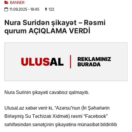
BANNER
11.09.2025
- 16:45
122
Nura Suridən şikayət – Rəsmi
qurum AÇIQLAMA VERDİ
Nura Surinin şikayəti cavabsız qalmayıb.
Ulusal.az xəbər verir ki, “Azərsu”nun (İri Şəhərlərin
Birləşmiş Su Təchizatı Xidməti) rəsmi “Facebook”
səhifəsindən sənətçinin şikayətinə münasibət bildirilib