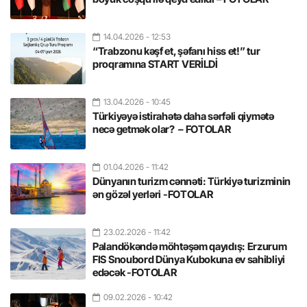
14.04.2026
- 12:53
“Trabzonu kəşf et, şəfanı hiss et!” tur
proqramına START VERİLDİ
13.04.2026
- 10:45
Türkiyəyə istirahətə daha sərfəli qiymətə
necə getmək olar? – FOTOLAR
01.04.2026
- 11:42
Dünyanın turizm cənnəti: Türkiyə turizminin
ən gözəl yerləri -FOTOLAR
23.02.2026
- 11:42
Palandökəndə möhtəşəm qayıdış: Erzurum
FIS Snoubord Dünya Kubokuna ev sahibliyi
edəcək -FOTOLAR
09.02.2026
- 10:42