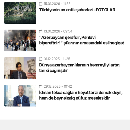
15.01.2026
- 11:55
Türkiyənin ən antik şəhərləri -FOTOLAR
13.01.2026
- 09:54
“Azərbaycan şərəfdir, Pəhləvi
bişərəftdir!” şüarının arxasındaki əsl həqiqət
31.12.2025
- 11:25
Dünya azərbaycanlılarının həmrəyliyi artıq
tarixi çağırışdır
29.12.2025
- 10:42
İdman təkcə sağlam həyat tərzi demək deyil,
həm də beynəlxalq nüfuz məsələsidir