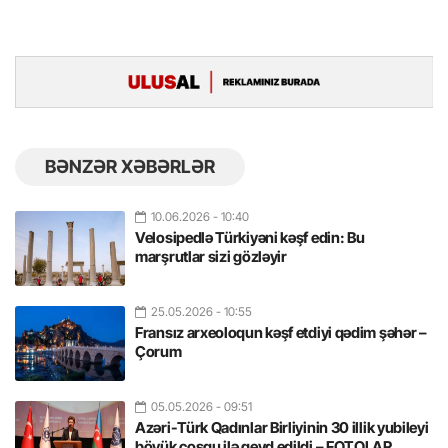
BƏNZƏR XƏBƏRLƏR
10.06.2026
- 10:40
Velosipedlə Türkiyəni kəşf edin: Bu
marşrutlar sizi gözləyir
25.05.2026
- 10:55
Fransız arxeoloqun kəşf etdiyi qədim şəhər –
Çorum
05.05.2026
- 09:51
Azəri-Türk Qadınlar Birliyinin 30 illik yubileyi
böyük coşqu ilə qeyd edildi – FOTOLAR