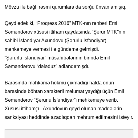
Mövzu ilə bağlı rəsmi qurumlara da sorğu ünvanlamışıq.
Qeyd edək ki, “Proqress 2016” MTK-nın rəhbəri Emil
Səməndərov xüsusi ittiham qaydasında “Şərur MTK”nın
sahibi İsfəndiyar Axundovu (Şərurlu İsfəndiyar)
məhkəməyə verməsi ilə gündəmə gəlmişdi.
“Şərurlu İsfəndiyar” müsahibələrinin birində Emil
Səməndərovu “dələduz” adlandırmışdı.
Barəsində məhkəmə hökmü çıxmadığı halda onun
barəsində böhtan xarakterli məlumat yaydığı üçün Emil
Səməndərov “Şərurlu İsfəndiyar”ı məhkəməyə verib.
Xüsusi ittihamçı İ.Axundovun qeyd olunan maddələrin
sanksiyası həddində azadlıqdan məhrum edilməsini istəyir.