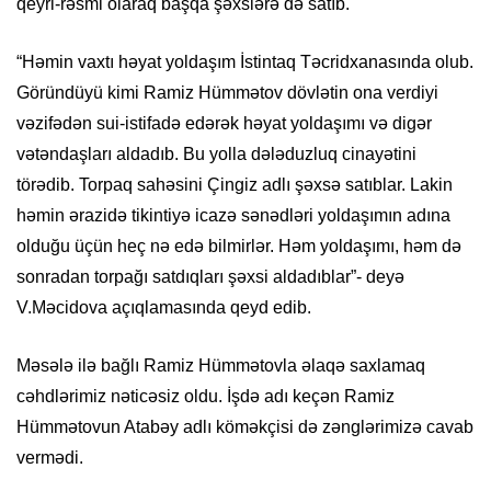
qeyri-rəsmi olaraq başqa şəxslərə də satıb.
“Həmin vaxtı həyat yoldaşım İstintaq Təcridxanasında olub.
Göründüyü kimi Ramiz Hümmətov dövlətin ona verdiyi
vəzifədən sui-istifadə edərək həyat yoldaşımı və digər
vətəndaşları aldadıb. Bu yolla dələduzluq cinayətini
törədib. Torpaq sahəsini Çingiz adlı şəxsə satıblar. Lakin
həmin ərazidə tikintiyə icazə sənədləri yoldaşımın adına
olduğu üçün heç nə edə bilmirlər. Həm yoldaşımı, həm də
sonradan torpağı satdıqları şəxsi aldadıblar”- deyə
V.Məcidova açıqlamasında qeyd edib.
Məsələ ilə bağlı Ramiz Hümmətovla əlaqə saxlamaq
cəhdlərimiz nəticəsiz oldu. İşdə adı keçən Ramiz
Hümmətovun Atabəy adlı köməkçisi də zənglərimizə cavab
vermədi.