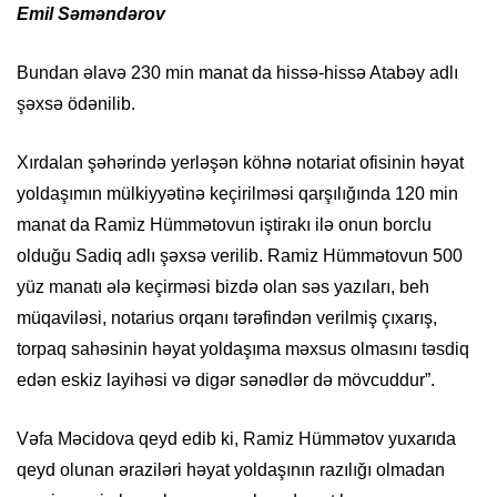
Emil Səməndərov
Bundan əlavə 230 min manat da hissə-hissə Atabəy adlı
şəxsə ödənilib.
Xırdalan şəhərində yerləşən köhnə notariat ofisinin həyat
yoldaşımın mülkiyyətinə keçirilməsi qarşılığında 120 min
manat da Ramiz Hümmətovun iştirakı ilə onun borclu
olduğu Sadiq adlı şəxsə verilib. Ramiz Hümmətovun 500
yüz manatı ələ keçirməsi bizdə olan səs yazıları, beh
müqaviləsi, notarius orqanı tərəfindən verilmiş çıxarış,
torpaq sahəsinin həyat yoldaşıma məxsus olmasını təsdiq
edən eskiz layihəsi və digər sənədlər də mövcuddur”.
Vəfa Məcidova qeyd edib ki, Ramiz Hümmətov yuxarıda
qeyd olunan əraziləri həyat yoldaşının razılığı olmadan