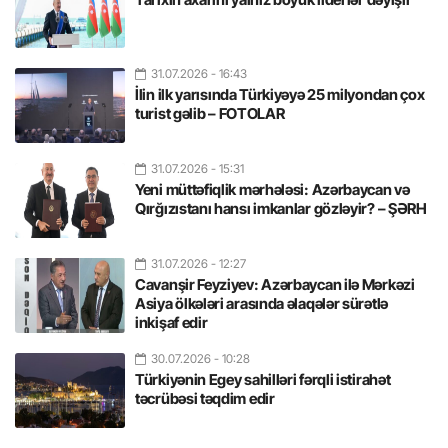
31.07.2026
- 16:43
İlin ilk yarısında Türkiyəyə 25 milyondan çox
turist gəlib – FOTOLAR
31.07.2026
- 15:31
Yeni müttəfiqlik mərhələsi: Azərbaycan və
Qırğızıstanı hansı imkanlar gözləyir? – ŞƏRH
31.07.2026
- 12:27
Cavanşir Feyziyev: Azərbaycan ilə Mərkəzi
Asiya ölkələri arasında əlaqələr sürətlə
inkişaf edir
30.07.2026
- 10:28
Türkiyənin Egey sahilləri fərqli istirahət
təcrübəsi təqdim edir