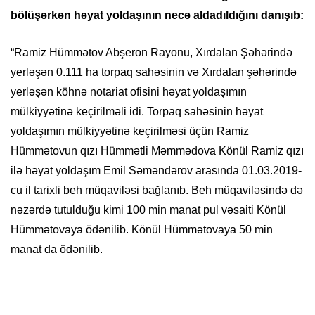
bölüşərkən həyat yoldaşının necə aldadıldığını danışıb:
“Ramiz Hümmətov Abşeron Rayonu, Xırdalan Şəhərində
yerləşən 0.111 ha torpaq sahəsinin və Xırdalan şəhərində
yerləşən köhnə notariat ofisini həyat yoldaşımın
mülkiyyətinə keçirilməli idi. Torpaq sahəsinin həyat
yoldaşımın mülkiyyətinə keçirilməsi üçün Ramiz
Hümmətovun qızı Hümmətli Məmmədova Könül Ramiz qızı
ilə həyat yoldaşım Emil Səməndərov arasında 01.03.2019-
cu il tarixli beh müqaviləsi bağlanıb. Beh müqaviləsində də
nəzərdə tutulduğu kimi 100 min manat pul vəsaiti Könül
Hümmətovaya ödənilib. Könül Hümmətovaya 50 min
manat da ödənilib.