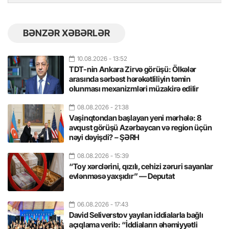
BƏNZƏR XƏBƏRLƏR
10.08.2026
- 13:52
TDT-nin Ankara Zirvə görüşü: Ölkələr
arasında sərbəst hərəkətliliyin təmin
olunması mexanizmləri müzakirə edilir
08.08.2026
- 21:38
Vaşinqtondan başlayan yeni mərhələ: 8
avqust görüşü Azərbaycan və region üçün
nəyi dəyişdi? – ŞƏRH
08.08.2026
- 15:39
“Toy xərclərini, qızılı, cehizi zəruri sayanlar
evlənməsə yaxşıdır” — Deputat
06.08.2026
- 17:43
David Seliverstov yayılan iddialarla bağlı
açıqlama verib: “İddiaların əhəmiyyətli