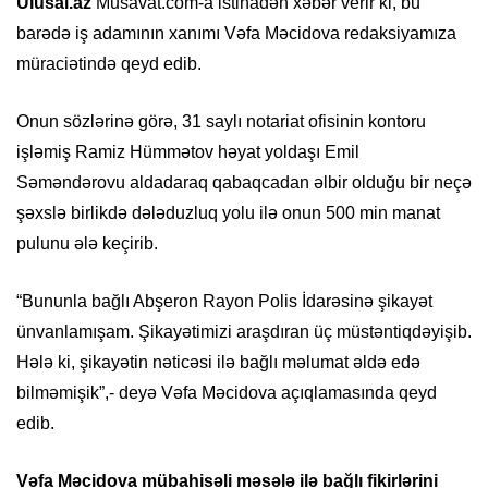
Ulusal.az
Musavat.com-a istinadən xəbər verir ki, bu
barədə iş adamının xanımı Vəfa Məcidova redaksiyamıza
müraciətində qeyd edib.
Onun sözlərinə görə, 31 saylı notariat ofisinin kontoru
işləmiş Ramiz Hümmətov həyat yoldaşı Emil
Səməndərovu aldadaraq qabaqcadan əlbir olduğu bir neçə
şəxslə birlikdə dələduzluq yolu ilə onun 500 min manat
pulunu ələ keçirib.
“Bununla bağlı Abşeron Rayon Polis İdarəsinə şikayət
ünvanlamışam. Şikayətimizi araşdıran üç müstəntiqdəyişib.
Hələ ki, şikayətin nəticəsi ilə bağlı məlumat əldə edə
bilməmişik”,- deyə Vəfa Məcidova açıqlamasında qeyd
edib.
Vəfa Məcidova mübahisəli məsələ ilə bağlı fikirlərini