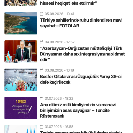
hissəsi həqiqəti əks etdirmir”
05.08.2026
- 10:41
Türkiyə sahillərində ruhu dinləndirən mavi
səyahət – FOTOLAR
04.08.2026
- 12:57
“Azərbaycan-Qırğızıstan müttəfiqliyi Türk
Dünyasının daha sıx inteqrasiyasına xidmət
edir”
03.08.2026
- 10:18
Bosfor Qitələrarası Üzgüçülük Yarışı 38-ci
dəfə keçiriləcək
31.07.2026
- 18:22
Ana dilimiz milli kimliyimizin və mənəvi
birliyimizin əsas dayağıdır – Tənzilə
Rüstəmxanlı
31.07.2026
- 16:58
Tarixin axarını yalnız böyük liderlər dəyişir