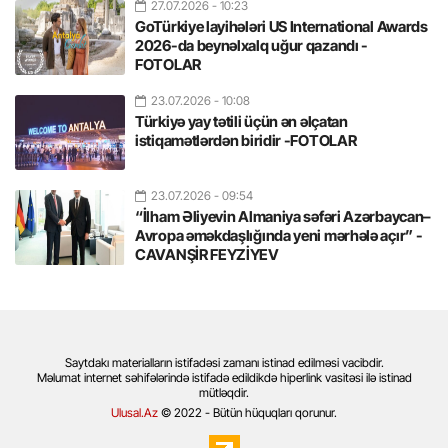
27.07.2026
- 10:23
GoTürkiye layihələri US International Awards
2026-da beynəlxalq uğur qazandı -
FOTOLAR
23.07.2026
- 10:08
Türkiyə yay tətili üçün ən əlçatan
istiqamətlərdən biridir -FOTOLAR
23.07.2026
- 09:54
“İlham Əliyevin Almaniya səfəri Azərbaycan–
Avropa əməkdaşlığında yeni mərhələ açır” -
CAVANŞİR FEYZİYEV
Saytdakı materialların istifadəsi zamanı istinad edilməsi vacibdir.
Məlumat internet səhifələrində istifadə edildikdə hiperlink vasitəsi ilə istinad
mütləqdir.
Ulusal.Az
© 2022 - Bütün hüquqları qorunur.