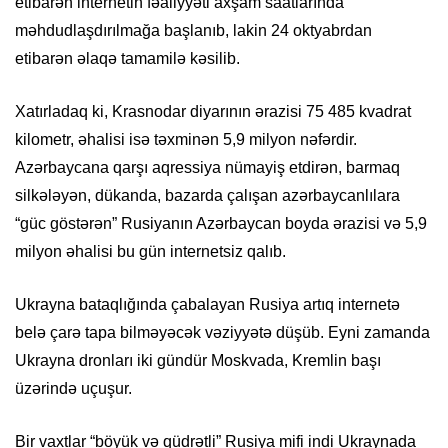
etibarən internetin fəaliyyəti axşam saatlarında
məhdudlaşdırılmağa başlanıb, lakin 24 oktyabrdan
etibarən əlaqə tamamilə kəsilib.
Xatırladaq ki, Krasnodar diyarının ərazisi 75 485 kvadrat
kilometr, əhalisi isə təxminən 5,9 milyon nəfərdir.
Azərbaycana qarşı aqressiya nümayiş etdirən, barmaq
silkələyən, dükanda, bazarda çalışan azərbaycanlılara
“güc göstərən” Rusiyanın Azərbaycan boyda ərazisi və 5,9
milyon əhalisi bu gün internetsiz qalıb.
Ukrayna bataqlığında çabalayan Rusiya artıq internetə
belə çarə tapa bilməyəcək vəziyyətə düşüb. Eyni zamanda
Ukrayna dronları iki gündür Moskvada, Kremlin başı
üzərində uçuşur.
Bir vaxtlar “böyük və qüdrətli” Rusiya mifi indi Ukraynada