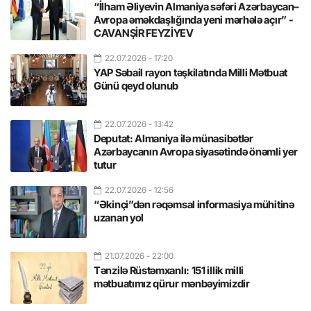
“İlham Əliyevin Almaniya səfəri Azərbaycan–
Avropa əməkdaşlığında yeni mərhələ açır” -
CAVANŞİR FEYZİYEV
22.07.2026
- 17:20
YAP Səbail rayon təşkilatında Milli Mətbuat
Günü qeyd olunub
22.07.2026
- 13:42
Deputat: Almaniya ilə münasibətlər
Azərbaycanın Avropa siyasətində önəmli yer
tutur
22.07.2026
- 12:56
“Əkinçi”dən rəqəmsal informasiya mühitinə
uzanan yol
21.07.2026
- 22:00
Tənzilə Rüstəmxanlı: 151 illik milli
mətbuatımız qürur mənbəyimizdir