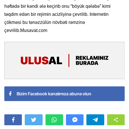
həftədə bir kəndi ələ keçirib onu “böyük qələbə” kimi
təqdim edən bir rejimin acizliyinə çevrilib. Internetin
çökməsi bu tənəzzülün növbəti rəmzinə
çevrilib.Musavat.com
Bizim Facebook kanalımıza abunə olun