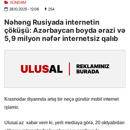
GÜNDƏM
28.10.2025
- 12:06
254
Nəhəng Rusiyada internetin
çöküşü: Azərbaycan boyda ərazi və
5,9 milyon nəfər internetsiz qalıb
Krasnodar diyarında artıq bir neçə gündür mobil internet
işləmir.
Ulusal.az xəbər verir ki, yerli mediaya görə, 20 oktyabrdan