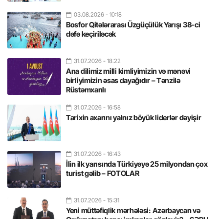
03.08.2026
- 10:18
Bosfor Qitələrarası Üzgüçülük Yarışı 38-ci
dəfə keçiriləcək
31.07.2026
- 18:22
Ana dilimiz milli kimliyimizin və mənəvi
birliyimizin əsas dayağıdır – Tənzilə
Rüstəmxanlı
31.07.2026
- 16:58
Tarixin axarını yalnız böyük liderlər dəyişir
31.07.2026
- 16:43
İlin ilk yarısında Türkiyəyə 25 milyondan çox
turist gəlib – FOTOLAR
31.07.2026
- 15:31
Yeni müttəfiqlik mərhələsi: Azərbaycan və