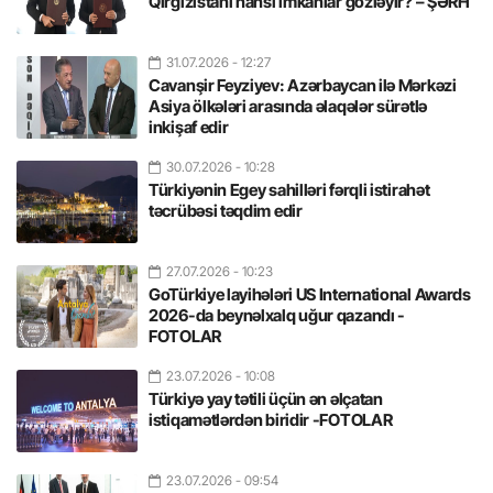
Qırğızıstanı hansı imkanlar gözləyir? – ŞƏRH
31.07.2026
- 12:27
Cavanşir Feyziyev: Azərbaycan ilə Mərkəzi
Asiya ölkələri arasında əlaqələr sürətlə
inkişaf edir
30.07.2026
- 10:28
Türkiyənin Egey sahilləri fərqli istirahət
təcrübəsi təqdim edir
27.07.2026
- 10:23
GoTürkiye layihələri US International Awards
2026-da beynəlxalq uğur qazandı -
FOTOLAR
23.07.2026
- 10:08
Türkiyə yay tətili üçün ən əlçatan
istiqamətlərdən biridir -FOTOLAR
23.07.2026
- 09:54