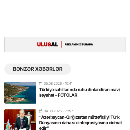
BƏNZƏR XƏBƏRLƏR
05.08.2026
- 10:41
Türkiyə sahillərində ruhu dinləndirən mavi
səyahət – FOTOLAR
04.08.2026
- 12:57
“Azərbaycan-Qırğızıstan müttəfiqliyi Türk
Dünyasının daha sıx inteqrasiyasına xidmət
edir”