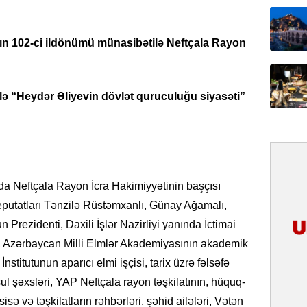
31.07.
İlin ilk
ın 102-ci ildönümü münasibətilə Neftçala Rayon
çox tur
31.07.
Yeni mü
ı ilə “Heydər Əliyevin dövlət quruculuğu siyasəti”
Qırğızıs
ŞƏRH
31.07.
Cavanşi
sda Neftçala Rayon İcra Hakimiyyətinin başçısı
Asiya öl
inkişaf e
eputatları Tənzilə Rüstəmxanlı, Günay Ağamalı,
Prezidenti, Daxili İşlər Nazirliyi yanında İctimai
30.07.
 Azərbaycan Milli Elmlər Akademiyasının akademik
Türkiyən
titutunun aparıcı elmi işçisi, tarix üzrə fəlsəfə
təcrübəs
l şəxsləri, YAP Neftçala rayon təşkilatının, hüquq-
27.07.
sə və təşkilatların rəhbərləri, şəhid ailələri, Vətən