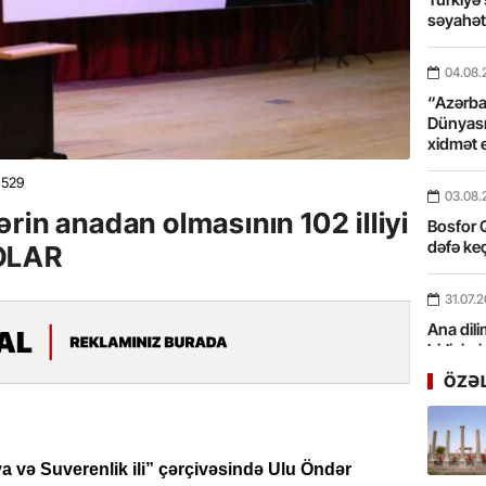
səyahə
04.08.
“Azərbay
Dünyası
xidmət 
529
03.08.
rin anadan olmasının 102 illiyi
Bosfor Q
dəfə keç
OLAR
31.07.
Ana dili
birliyim
Rüstəmx
ÖZƏ
31.07.
Tarixin 
a və Suverenlik ili” çərçivəsində Ulu Öndər