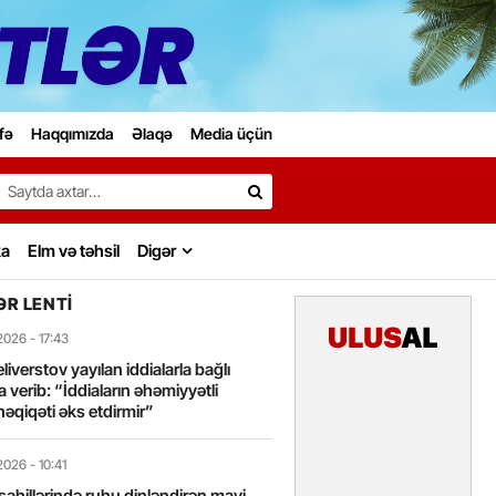
fə
Haqqımızda
Əlaqə
Media üçün
Search…
ka
Elm və təhsil
Digər
R LENTI
2026
- 17:43
liverstov yayılan iddialarla bağlı
 verib: “İddiaların əhəmiyyətli
həqiqəti əks etdirmir”
2026
- 10:41
sahillərində ruhu dinləndirən mavi