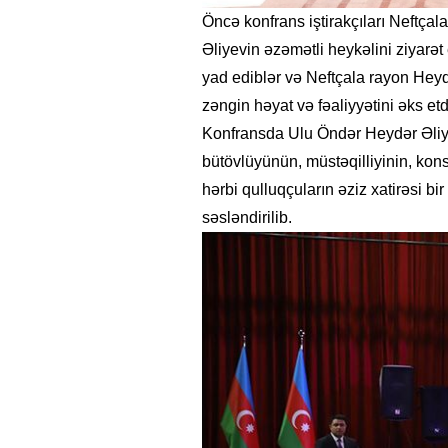
Öncə konfrans iştirakçıları Neftça
Əliyevin əzəmətli heykəlini ziyarət
yad ediblər və Neftçala rayon Hey
zəngin həyat və fəaliyyətini əks etd
Konfransda Ulu Öndər Heydər Əliy
bütövlüyünün, müstəqilliyinin, kon
hərbi qulluqçuların əziz xatirəsi b
səsləndirilib.
26
- 11:12
747
14.05.2026
- 10:58
346
ycan onların çirkin oyununu
“ABŞ və Qərb Çinin daha da
- VİDEO
istəmir”- VİDEO