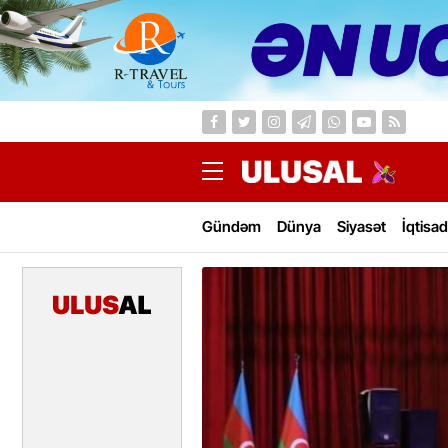
Gündəm
Dünya
Siyasət
İqtisad