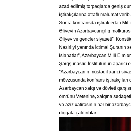
azad edilmiş torpaqlarda geniş qur
iştirakçılarına ətraflı məlumat verib.
Sonra konfransda iştirak edən Mill
Əliyevin Azərbaycançılıq məfkurəsi
Əliyev və gənclər siyasəti”, Konsti
Nazirliyi yanında İctimai Şuranın
islahatlar”, Azərbaycan Milli Elm
Şərqşünaslıq İnstitutunun aparıcı el
“Azərbaycanın müstəqil xarici siya
mövzusunda konfrans iştirakçıları 
Azərbaycan xalqı və dövləti qarşıs
ömrünü Vətəninə, xalqına sədaqətl
və əziz xatirəsinin hər bir azərba
diqqətə çatdırıblar.