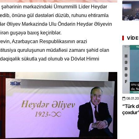
Azərbay
la şəhərinin mərkəzindəki Ümummilli Lider Heydər
yer tutu
 edib, önünə gül dəstələri düzüb, ruhunu ehtiramla
22.07.
dər Əliyev Mərkəzində Ulu Öndərin Heydər Əliyevin
“Əkinçi
irən guşəyə baxış keçiriblər.
mühitin
VID
evin, Azərbaycan Respublikasının ərazi
stitusiya quruluşunun müdafiəsi zamanı şəhid olan
21.07.
ir dəqiqəlik sükutla yad olunub və Dövlət Himni
Tənzilə R
mətbuat
20.07.
Cavanşi
Üstellə
08.01.2026
- 10:50
422
20.06.2
 böyüməsini
“Türk dünyası ilə bağlı görüləcək işlər
“Azərba
20.07.
çoxdur” -VİDEO
pozdu”
Türkiyə
Antalya
turistlər