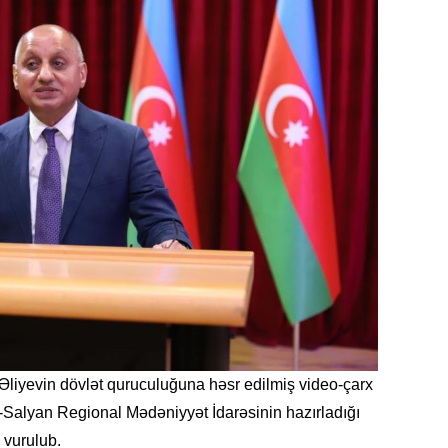
11.07.2
“İndiki
mənada 
10.07.
Ankara 
diploma
Deputa
08.07.
Kapadoki
və Atçıl
olundu
07.07.
NATO-nu
liyevin dövlət quruculuğuna həsr edilmiş video-çarx
ola bilə
Salyan Regional Mədəniyyət İdarəsinin hazırladığı
07.07.
 vurulub.