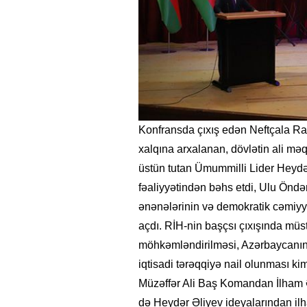
Konfransda çıxış edən Neftçala Ra
xalqına arxalanan, dövlətin ali məq
üstün tutan Ümummilli Lider Heydər
fəaliyyətindən bəhs etdi, Ulu Öndər
ənənələrinin və demokratik cəmiyy
açdı. RİH-nin başçsı çıxışında müs
möhkəmləndirilməsi, Azərbaycanın 
iqtisadi tərəqqiyə nail olunması k
Müzəffər Ali Baş Komandan İlham Ə
də Heydər Əliyev ideyalarından il