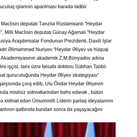
Azərbay
uculuq işlərinin aparılması barədə tədbir
14.07.
Şuşa dü
i Məclisin deputatı Tənzilə Rüstəmxanlı “Heydər
mərkəzin
”, Milli Məclisin deputatı Günay Ağamalı “Heydər
yazır
tusiya Araşdırmalar Fondunun Prezidenti, Daxili İşlər
 sədri Əliməmməd Nuriyev “Heydər Əliyev və hüquqi
13.07.
lər Akademiyasının akademik Z.M.Bünyadov adına
Azərbay
siyasi a
mi işçisi, tarix üzrə fəlsəfə doktoru Sübhan Talıblı
sət quruculuğunda Heydər Əliyev strategiyası”
13.07.
qarşısında çıxış edib, Ulu Öndər Heydər Əliyevin
Cavanşi
ında misilsiz xidmətlərindən bəhs edərək , bütün
Forumu 
hadisəd
ə xidmət edən Ümummilli Liderin parlaq ideyalarının
ycanlının qəlbində bundan sonra da yaşayacağını
13.07.
İstirahə
olan bu