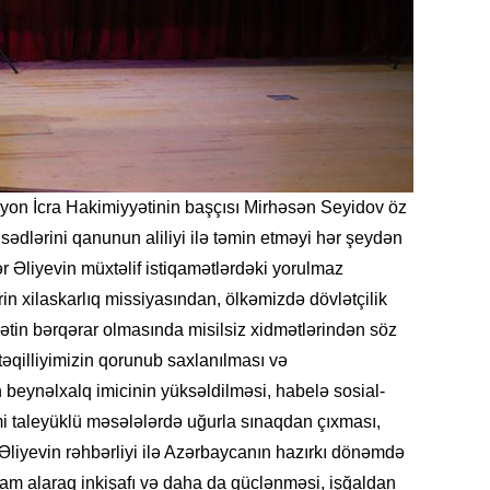
19.07.
Şuşa art
dialoq 
17.07.
Yeni dü
Türkiyə
yon İcra Hakimiyyətinin başçısı Mirhəsən Seyidov öz
15.07.
sədlərini qanunun aliliyi ilə təmin etməyi hər şeydən
Albert R
 Əliyevin müxtəlif istiqamətlərdəki yorulmaz
təqdimat
in xilaskarlıq missiyasından, ölkəmizdə dövlətçilik
ətin bərqərar olmasında misilsiz xidmətlərindən söz
15.07.
təqilliyimizin qorunub saxlanılması və
Türkiyə
yaxşı d
beynəlxalq imicinin yüksəldilməsi, habelə sosial-
imi taleyüklü məsələlərdə uğurla sınaqdan çıxması,
14.07.
liyevin rəhbərliyi ilə Azərbaycanın hazırkı dönəmdə
Beynəlx
ham alaraq inkişafı və daha da güclənməsi, işğaldan