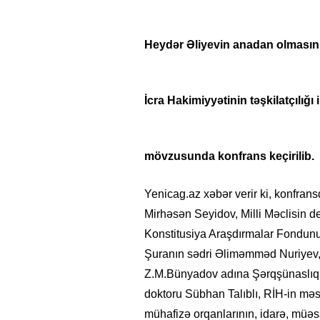
Heydər Əliyevin anadan olmasın
İcra Hakimiyyətinin təşkilatçılığ
mövzusunda konfrans keçirilib.
Yenicag.az xəbər verir ki, konfran
Mirhəsən Seyidov, Milli Məclisin d
Konstitusiya Araşdırmalar Fondunun 
Şuranın sədri Əliməmməd Nuriyev,
Z.M.Bünyadov adına Şərqşünaslıq İns
doktoru Sübhan Talıblı, RİH-in məsu
mühafizə orqanlarının, idarə, müəssi