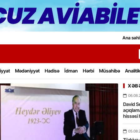
Ana səhi
iyyat
Mədəniyyət
Hadisə
İdman
Hərbi
Müsahibə
Analiti
XƏBƏ
06.08.
David Se
açıqlama
hissəsi 
05.08.
Türkiyə 