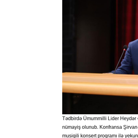
Tədbirdə Ümummilli Lider Heydər Ə
nümayiş olunub. Konfransa Şirvan-
musiqili konsert proqramı ilə yekun