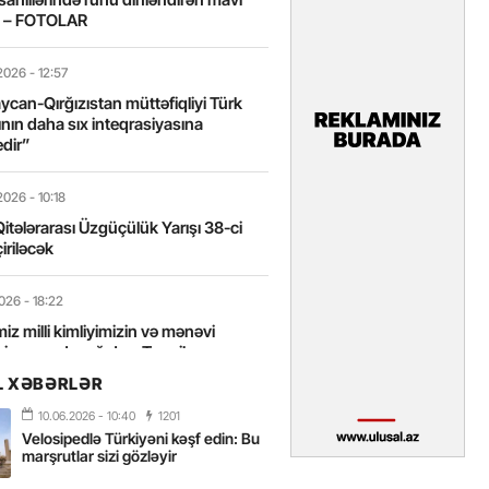
t – FOTOLAR
2026
- 12:57
can-Qırğızıstan müttəfiqliyi Türk
nın daha sıx inteqrasiyasına
edir”
2026
- 10:18
itələrarası Üzgüçülük Yarışı 38-ci
iriləcək
2026
- 18:22
miz milli kimliyimizin və mənəvi
izin əsas dayağıdır – Tənzilə
anlı
L XƏBƏRLƏR
10.06.2026
- 10:40
1201
2026
- 16:58
Velosipedlə Türkiyəni kəşf edin: Bu
axarını yalnız böyük liderlər dəyişir
marşrutlar sizi gözləyir