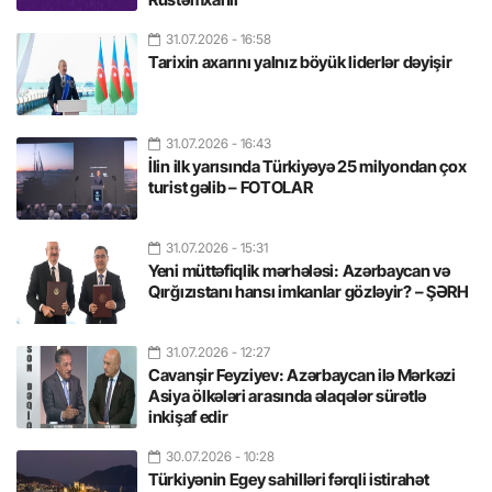
31.07.2026
- 16:58
Tarixin axarını yalnız böyük liderlər dəyişir
31.07.2026
- 16:43
İlin ilk yarısında Türkiyəyə 25 milyondan çox
turist gəlib – FOTOLAR
31.07.2026
- 15:31
Yeni müttəfiqlik mərhələsi: Azərbaycan və
Qırğızıstanı hansı imkanlar gözləyir? – ŞƏRH
31.07.2026
- 12:27
Cavanşir Feyziyev: Azərbaycan ilə Mərkəzi
Asiya ölkələri arasında əlaqələr sürətlə
inkişaf edir
30.07.2026
- 10:28
Türkiyənin Egey sahilləri fərqli istirahət