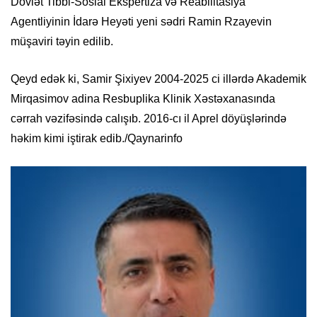
Dövlət Tibbi-Sosial Ekspertiza və Reabilitasiya
Agentliyinin İdarə Heyəti yeni sədri Ramin Rzayevin
müşaviri təyin edilib.
Qeyd edək ki, Samir Şixiyev 2004-2025 ci illərdə Akademik
Mirqasimov adina Resbuplika Klinik Xəstəxanasında
cərrah vəzifəsində calışıb. 2016-cı il Aprel döyüşlərində
həkim kimi iştirak edib./Qaynarinfo