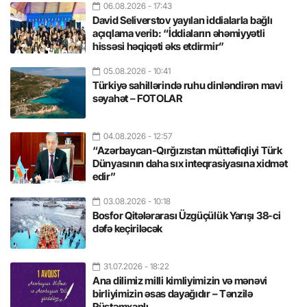
06.08.2026
- 17:43
David Seliverstov yayılan iddialarla bağlı
açıqlama verib: “İddiaların əhəmiyyətli
hissəsi həqiqəti əks etdirmir”
05.08.2026
- 10:41
Türkiyə sahillərində ruhu dinləndirən mavi
səyahət – FOTOLAR
04.08.2026
- 12:57
“Azərbaycan-Qırğızıstan müttəfiqliyi Türk
Dünyasının daha sıx inteqrasiyasına xidmət
edir”
03.08.2026
- 10:18
Bosfor Qitələrarası Üzgüçülük Yarışı 38-ci
dəfə keçiriləcək
31.07.2026
- 18:22
Ana dilimiz milli kimliyimizin və mənəvi
birliyimizin əsas dayağıdır – Tənzilə
Rüstəmxanlı