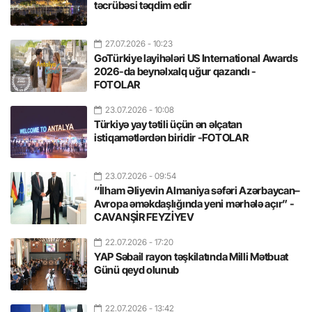
təcrübəsi təqdim edir
27.07.2026
- 10:23
GoTürkiye layihələri US International Awards
2026-da beynəlxalq uğur qazandı -
FOTOLAR
23.07.2026
- 10:08
Türkiyə yay tətili üçün ən əlçatan
istiqamətlərdən biridir -FOTOLAR
23.07.2026
- 09:54
“İlham Əliyevin Almaniya səfəri Azərbaycan–
Avropa əməkdaşlığında yeni mərhələ açır” -
CAVANŞİR FEYZİYEV
22.07.2026
- 17:20
YAP Səbail rayon təşkilatında Milli Mətbuat
Günü qeyd olunub
22.07.2026
- 13:42