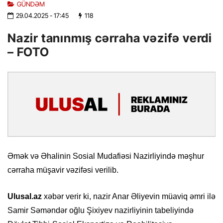
GÜNDƏM
29.04.2025
- 17:45
118
Nazir tanınmış cərraha vəzifə verdi
– FOTO
Əmək və Əhalinin Sosial Mudafiəsi Nazirliyində məşhur
cərraha müşavir vəzifəsi verilib.
Ulusal.az
xəbər verir ki, nazir Anar Əliyevin müaviq əmri ilə
Samir Səməndər oğlu Şixiyev nazirliyinin tabeliyində