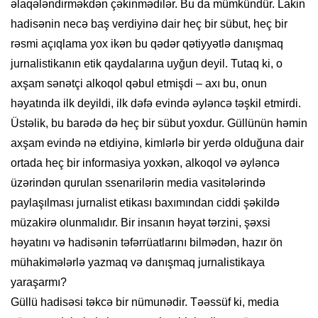
əlaqələndirməkdən çəkinmədilər. Bu da mümkündür. Lakin
hadisənin necə baş verdiyinə dair heç bir sübut, heç bir
rəsmi açıqlama yox ikən bu qədər qətiyyətlə danışmaq
jurnalistikanın etik qaydalarına uyğun deyil. Tutaq ki, o
axşam sənətçi alkoqol qəbul etmişdi – axı bu, onun
həyatında ilk deyildi, ilk dəfə evində əyləncə təşkil etmirdi.
Üstəlik, bu barədə də heç bir sübut yoxdur. Güllünün həmin
axşam evində nə etdiyinə, kimlərlə bir yerdə olduğuna dair
ortada heç bir informasiya yoxkən, alkoqol və əyləncə
üzərindən qurulan ssenarilərin media vasitələrində
paylaşılması jurnalist etikası baxımından ciddi şəkildə
müzakirə olunmalıdır. Bir insanın həyat tərzini, şəxsi
həyatını və hadisənin təfərrüatlarını bilmədən, hazır ön
mühakimələrlə yazmaq və danışmaq jurnalistikaya
yaraşarmı?
Güllü hadisəsi təkcə bir nümunədir. Təəssüf ki, media