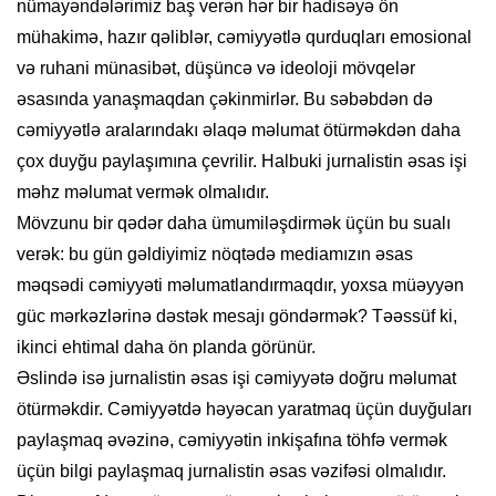
nümayəndələrimiz baş verən hər bir hadisəyə ön
mühakimə, hazır qəliblər, cəmiyyətlə qurduqları emosional
və ruhani münasibət, düşüncə və ideoloji mövqelər
əsasında yanaşmaqdan çəkinmirlər. Bu səbəbdən də
cəmiyyətlə aralarındakı əlaqə məlumat ötürməkdən daha
çox duyğu paylaşımına çevrilir. Halbuki jurnalistin əsas işi
məhz məlumat vermək olmalıdır.
Mövzunu bir qədər daha ümumiləşdirmək üçün bu sualı
verək: bu gün gəldiyimiz nöqtədə mediamızın əsas
məqsədi cəmiyyəti məlumatlandırmaqdır, yoxsa müəyyən
güc mərkəzlərinə dəstək mesajı göndərmək? Təəssüf ki,
ikinci ehtimal daha ön planda görünür.
Əslində isə jurnalistin əsas işi cəmiyyətə doğru məlumat
ötürməkdir. Cəmiyyətdə həyəcan yaratmaq üçün duyğuları
paylaşmaq əvəzinə, cəmiyyətin inkişafına töhfə vermək
üçün bilgi paylaşmaq jurnalistin əsas vəzifəsi olmalıdır.