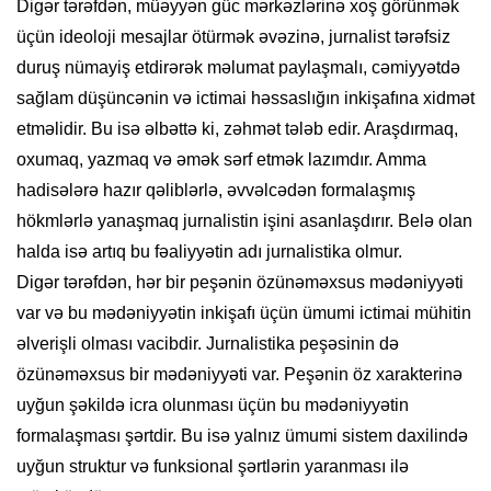
Digər tərəfdən, müəyyən güc mərkəzlərinə xoş görünmək
üçün ideoloji mesajlar ötürmək əvəzinə, jurnalist tərəfsiz
duruş nümayiş etdirərək məlumat paylaşmalı, cəmiyyətdə
sağlam düşüncənin və ictimai həssaslığın inkişafına xidmət
etməlidir. Bu isə əlbəttə ki, zəhmət tələb edir. Araşdırmaq,
oxumaq, yazmaq və əmək sərf etmək lazımdır. Amma
hadisələrə hazır qəliblərlə, əvvəlcədən formalaşmış
hökmlərlə yanaşmaq jurnalistin işini asanlaşdırır. Belə olan
halda isə artıq bu fəaliyyətin adı jurnalistika olmur.
Digər tərəfdən, hər bir peşənin özünəməxsus mədəniyyəti
var və bu mədəniyyətin inkişafı üçün ümumi ictimai mühitin
əlverişli olması vacibdir. Jurnalistika peşəsinin də
özünəməxsus bir mədəniyyəti var. Peşənin öz xarakterinə
uyğun şəkildə icra olunması üçün bu mədəniyyətin
formalaşması şərtdir. Bu isə yalnız ümumi sistem daxilində
uyğun struktur və funksional şərtlərin yaranması ilə