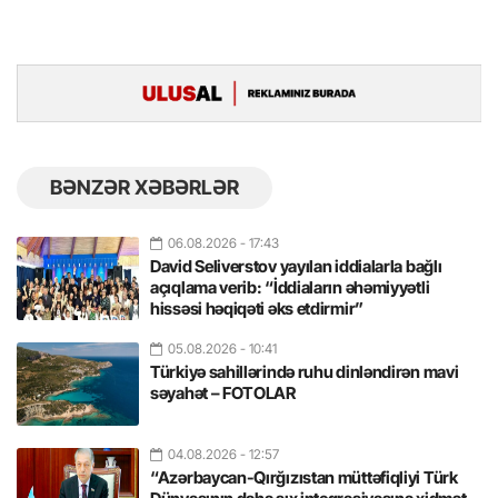
BƏNZƏR XƏBƏRLƏR
06.08.2026
- 17:43
David Seliverstov yayılan iddialarla bağlı
açıqlama verib: “İddiaların əhəmiyyətli
hissəsi həqiqəti əks etdirmir”
05.08.2026
- 10:41
Türkiyə sahillərində ruhu dinləndirən mavi
səyahət – FOTOLAR
04.08.2026
- 12:57
“Azərbaycan-Qırğızıstan müttəfiqliyi Türk