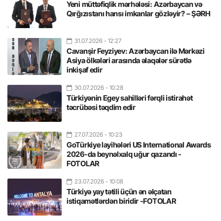
Yeni müttəfiqlik mərhələsi: Azərbaycan və
Qırğızıstanı hansı imkanlar gözləyir? – ŞƏRH
31.07.2026
- 12:27
Cavanşir Feyziyev: Azərbaycan ilə Mərkəzi
Asiya ölkələri arasında əlaqələr sürətlə
inkişaf edir
30.07.2026
- 10:28
Türkiyənin Egey sahilləri fərqli istirahət
təcrübəsi təqdim edir
27.07.2026
- 10:23
GoTürkiye layihələri US International Awards
2026-da beynəlxalq uğur qazandı -
FOTOLAR
23.07.2026
- 10:08
Türkiyə yay tətili üçün ən əlçatan
istiqamətlərdən biridir -FOTOLAR