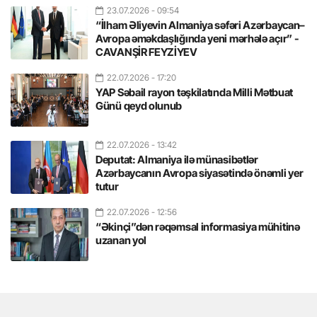
23.07.2026
- 09:54
“İlham Əliyevin Almaniya səfəri Azərbaycan–
Avropa əməkdaşlığında yeni mərhələ açır” -
CAVANŞİR FEYZİYEV
22.07.2026
- 17:20
YAP Səbail rayon təşkilatında Milli Mətbuat
Günü qeyd olunub
22.07.2026
- 13:42
Deputat: Almaniya ilə münasibətlər
Azərbaycanın Avropa siyasətində önəmli yer
tutur
22.07.2026
- 12:56
“Əkinçi”dən rəqəmsal informasiya mühitinə
uzanan yol