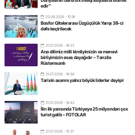
Dünyasının daha sıx inteqrasiyasına xidmət
edir”
03.08.2026
- 10:18
Bosfor Qitələrarası Üzgüçülük Yarışı 38-ci
dəfə keçiriləcək
31.07.2026
- 18:22
Ana dilimiz milli kimliyimizin və mənəvi
birliyimizin əsas dayağıdır – Tənzilə
Rüstəmxanlı
31.07.2026
- 16:58
Tarixin axarını yalnız böyük liderlər dəyişir
31.07.2026
- 16:43
İlin ilk yarısında Türkiyəyə 25 milyondan çox
turist gəlib – FOTOLAR
31.07.2026
- 15:31