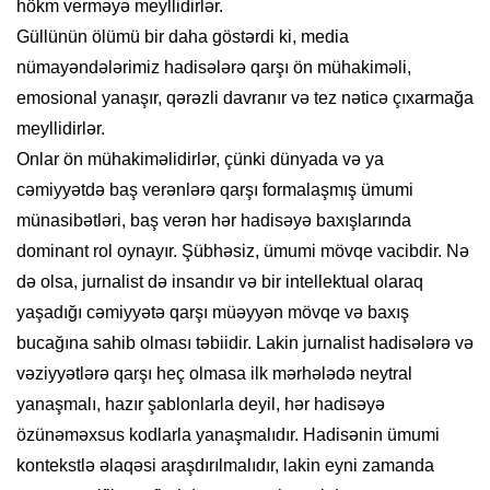
hökm verməyə meyllidirlər.
Güllünün ölümü bir daha göstərdi ki, media
nümayəndələrimiz hadisələrə qarşı ön mühakiməli,
emosional yanaşır, qərəzli davranır və tez nəticə çıxarmağa
meyllidirlər.
Onlar ön mühakiməlidirlər, çünki dünyada və ya
cəmiyyətdə baş verənlərə qarşı formalaşmış ümumi
münasibətləri, baş verən hər hadisəyə baxışlarında
dominant rol oynayır. Şübhəsiz, ümumi mövqe vacibdir. Nə
də olsa, jurnalist də insandır və bir intellektual olaraq
yaşadığı cəmiyyətə qarşı müəyyən mövqe və baxış
bucağına sahib olması təbiidir. Lakin jurnalist hadisələrə və
vəziyyətlərə qarşı heç olmasa ilk mərhələdə neytral
yanaşmalı, hazır şablonlarla deyil, hər hadisəyə
özünəməxsus kodlarla yanaşmalıdır. Hadisənin ümumi
kontekstlə əlaqəsi araşdırılmalıdır, lakin eyni zamanda