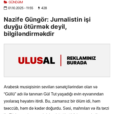
GÜNDƏM
01.10.2025
- 11:55
428
Nazife Güngör: Jurnalistin işi
duyğu ötürmək deyil,
bilgiləndirməkdir
Arabesk musiqisinin sevilən sənətçilərindən olan və
“Güllü” adı ilə tanınan Gül Tut yaşadığı evin eyvanından
yıxılaraq həyatını itirdi. Bu, zamansız bir ölüm idi, həm
təəccüb, həm də kədər doğurdu. Səsi, mahnıları və ifa tərzi