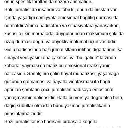
onun spesifik tərəfləri də nəzərə alınmalıdır.
Bəli, jurnalist də insandır və təbii ki, onun da hissləri var.
İçində yaşadığı cəmiyyətə emosional bağlılıq qurması da
normaldır. Amma hadisələrə və situasiyalara yanaşarkən,
xüsusilə ilkin mərhələdə, duyğularından maksimum şəkildə
uzaq durması doğru və obyektiv məlumat üçün vacibdir.
Güllü hadisəsində bəzi jurnalistlərin intihar, digərlərinin isə
cinayət versiyasını önə çəkməsi və “bu, qətidir” tərzində
xəbərlər yayması da məhz bu emosional reaksiyanın
nəticəsidir. Sənətçinin çətin həyat mübarizəsi, yaşamağa
gücünün qalmaması və həyatla vidalaşması ilə bağlı
aparılan şərhlərin çoxu jurnalistin hadisəyə emosional
yanaşmasının nəticəsidir. Hətta bu versiya doğru olsa belə,
dəqiq sübutlar olmadan bunu yazmaq jurnalistikanın
prinsiplərinə ziddir.
Bəzi jurnalistlər isə hadisəni birbaşa alkoqolla