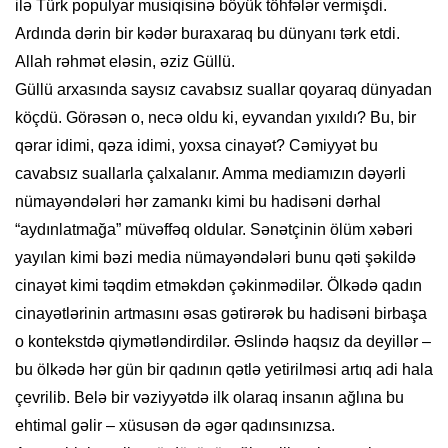
ilə Türk populyar musiqisinə böyük töhfələr vermişdi.
Ardında dərin bir kədər buraxaraq bu dünyanı tərk etdi.
Allah rəhmət eləsin, əziz Güllü.
Güllü arxasında saysız cavabsız suallar qoyaraq dünyadan
köçdü. Görəsən o, necə oldu ki, eyvandan yıxıldı? Bu, bir
qərar idimi, qəza idimi, yoxsa cinayət? Cəmiyyət bu
cavabsız suallarla çalxalanır. Amma mediamızın dəyərli
nümayəndələri hər zamankı kimi bu hadisəni dərhal
“aydınlatmağa” müvəffəq oldular. Sənətçinin ölüm xəbəri
yayılan kimi bəzi media nümayəndələri bunu qəti şəkildə
cinayət kimi təqdim etməkdən çəkinmədilər. Ölkədə qadın
cinayətlərinin artmasını əsas gətirərək bu hadisəni birbaşa
o kontekstdə qiymətləndirdilər. Əslində haqsız da deyillər –
bu ölkədə hər gün bir qadının qətlə yetirilməsi artıq adi hala
çevrilib. Belə bir vəziyyətdə ilk olaraq insanın ağlına bu
ehtimal gəlir – xüsusən də əgər qadınsınızsa.