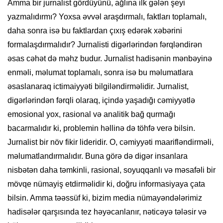
Amma bir jurnalist gördüyünü, ağlına ilk gələn şeyi
yazmalıdırmı? Yoxsa əvvəl araşdırmalı, faktları toplamalı,
daha sonra isə bu faktlardan çıxış edərək xəbərini
formalaşdırmalıdır? Jurnalisti digərlərindən fərqləndirən
əsas cəhət də məhz budur. Jurnalist hadisənin mənbəyinə
enməli, məlumat toplamalı, sonra isə bu məlumatlara
əsaslanaraq ictimaiyyəti bilgiləndirməlidir. Jurnalist,
digərlərindən fərqli olaraq, içində yaşadığı cəmiyyətlə
emosional yox, rasional və analitik bağ qurmağı
bacarmalıdır ki, problemin həllinə də töhfə verə bilsin.
Jurnalist bir növ fikir lideridir. O, cəmiyyəti maarifləndirməli,
məlumatlandırmalıdır. Buna görə də digər insanlara
nisbətən daha təmkinli, rasional, soyuqqanlı və məsafəli bir
mövqe nümayiş etdirməlidir ki, doğru informasiyaya çata
bilsin. Amma təəssüf ki, bizim media nümayəndələrimiz
hadisələr qarşısında tez həyəcanlanır, nəticəyə tələsir və