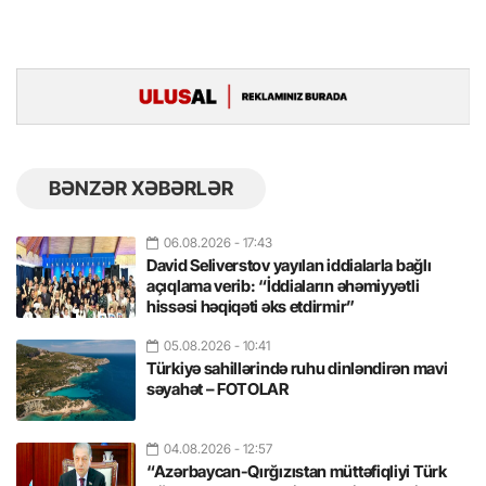
BƏNZƏR XƏBƏRLƏR
06.08.2026
- 17:43
David Seliverstov yayılan iddialarla bağlı
açıqlama verib: “İddiaların əhəmiyyətli
hissəsi həqiqəti əks etdirmir”
05.08.2026
- 10:41
Türkiyə sahillərində ruhu dinləndirən mavi
səyahət – FOTOLAR
04.08.2026
- 12:57
“Azərbaycan-Qırğızıstan müttəfiqliyi Türk