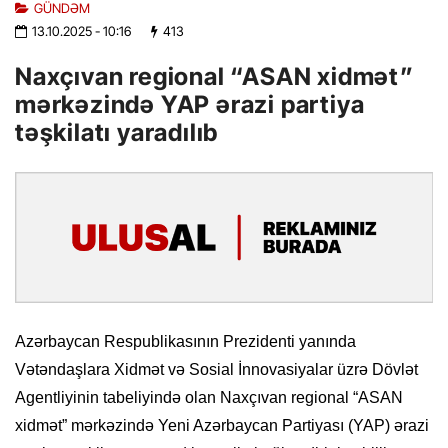
GÜNDƏM
13.10.2025
- 10:16
413
Naxçıvan regional “ASAN xidmət”
mərkəzində YAP ərazi partiya
təşkilatı yaradılıb
Azərbaycan Respublikasının Prezidenti yanında
Vətəndaşlara Xidmət və Sosial İnnovasiyalar üzrə Dövlət
Agentliyinin tabeliyində olan Naxçıvan regional “ASAN
xidmət” mərkəzində Yeni Azərbaycan Partiyası (YAP) ərazi