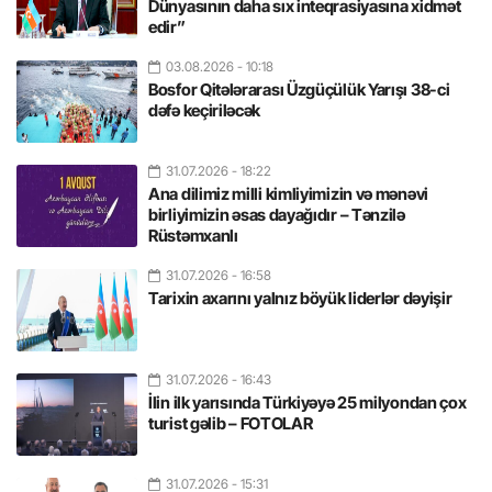
Dünyasının daha sıx inteqrasiyasına xidmət
edir”
03.08.2026
- 10:18
Bosfor Qitələrarası Üzgüçülük Yarışı 38-ci
dəfə keçiriləcək
31.07.2026
- 18:22
Ana dilimiz milli kimliyimizin və mənəvi
birliyimizin əsas dayağıdır – Tənzilə
Rüstəmxanlı
31.07.2026
- 16:58
Tarixin axarını yalnız böyük liderlər dəyişir
31.07.2026
- 16:43
İlin ilk yarısında Türkiyəyə 25 milyondan çox
turist gəlib – FOTOLAR
31.07.2026
- 15:31