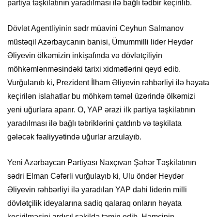
partiya təşkilatının yaradılması ilə bağlı tədbir keçirilib.
Dövlət Agentliyinin sədr müavini Ceyhun Salmanov
müstəqil Azərbaycanın banisi, Ümummilli lider Heydər
Əliyevin ölkəmizin inkişafında və dövlətçiliyin
möhkəmlənməsindəki tarixi xidmətlərini qeyd edib.
Vurğulanıb ki, Prezident İlham Əliyevin rəhbərliyi ilə həyata
keçirilən islahatlar bu möhkəm təməl üzərində ölkəmizi
yeni uğurlara aparır. O, YAP ərazi ilk partiya təşkilatının
yaradılması ilə bağlı təbriklərini çatdırıb və təşkilata
gələcək fəaliyyətində uğurlar arzulayıb.
Yeni Azərbaycan Partiyası Naxçıvan Şəhər Təşkilatının
sədri Elman Cəfərli vurğulayıb ki, Ulu öndər Heydər
Əliyevin rəhbərliyi ilə yaradılan YAP dahi liderin milli
dövlətçilik ideyalarına sadiq qalaraq onların həyata
keçirilməsini ardıcıl şəkildə təmin edib. Həmçinin