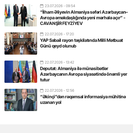
23.07.2026
- 09:54
“İlham Əliyevin Almaniya səfəri Azərbaycan–
Avropa əməkdaşlığında yeni mərhələ açır” -
CAVANŞİR FEYZİYEV
22.07.2026
- 17:20
YAP Səbail rayon təşkilatında Milli Mətbuat
Günü qeyd olunub
22.07.2026
- 13:42
Deputat: Almaniya ilə münasibətlər
Azərbaycanın Avropa siyasətində önəmli yer
tutur
22.07.2026
- 12:56
“Əkinçi”dən rəqəmsal informasiya mühitinə
uzanan yol