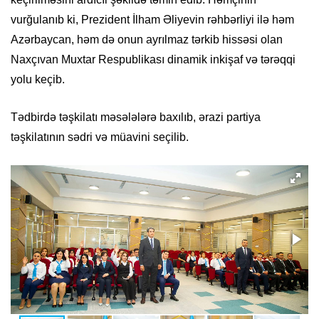
vurğulanıb ki, Prezident İlham Əliyevin rəhbərliyi ilə həm
Azərbaycan, həm də onun ayrılmaz tərkib hissəsi olan
Naxçıvan Muxtar Respublikası dinamik inkişaf və tərəqqi
yolu keçib.
Tədbirdə təşkilatı məsələlərə baxılıb, ərazi partiya
təşkilatının sədri və müavini seçilib.