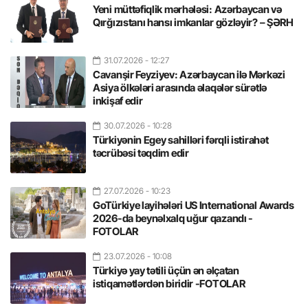
Yeni müttəfiqlik mərhələsi: Azərbaycan və
Qırğızıstanı hansı imkanlar gözləyir? – ŞƏRH
31.07.2026
- 12:27
Cavanşir Feyziyev: Azərbaycan ilə Mərkəzi
Asiya ölkələri arasında əlaqələr sürətlə
inkişaf edir
30.07.2026
- 10:28
Türkiyənin Egey sahilləri fərqli istirahət
təcrübəsi təqdim edir
27.07.2026
- 10:23
GoTürkiye layihələri US International Awards
2026-da beynəlxalq uğur qazandı -
FOTOLAR
23.07.2026
- 10:08
Türkiyə yay tətili üçün ən əlçatan
istiqamətlərdən biridir -FOTOLAR