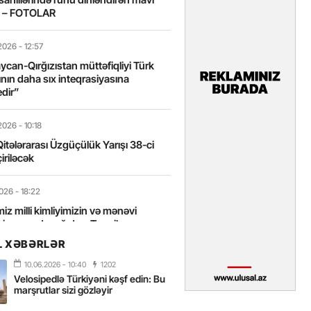
t – FOTOLAR
2026
- 12:57
can-Qırğızıstan müttəfiqliyi Türk
nın daha sıx inteqrasiyasına
edir”
2026
- 10:18
itələrarası Üzgüçülük Yarışı 38-ci
iriləcək
2026
- 18:22
miz milli kimliyimizin və mənəvi
izin əsas dayağıdır – Tənzilə
anlı
L XƏBƏRLƏR
10.06.2026
- 10:40
1202
2026
- 16:58
Velosipedlə Türkiyəni kəşf edin: Bu
axarını yalnız böyük liderlər dəyişir
marşrutlar sizi gözləyir