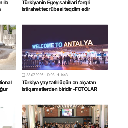
 ilə
Türkiyənin Egey sahilləri fərqli
11.07.2
a
istirahət təcrübəsi təqdim edir
“İndiki
mənada 
10.07.
Ankara 
diploma
Deputa
08.07.
Kapadoki
23.07.2026
- 10:08
1443
və Atçıl
tional
Türkiyə yay tətili üçün ən əlçatan
olundu
ğur
istiqamətlərdən biridir -FOTOLAR
07.07.
NATO-nu
ola bilə
07.07.