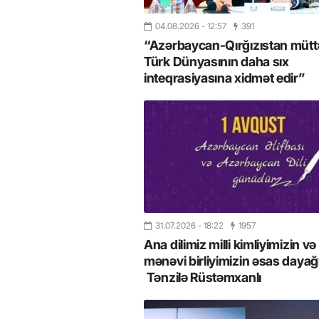
04.08.2026
- 12:57
391
“Azərbaycan-Qırğızıstan müttəf
Türk Dünyasının daha sıx
inteqrasiyasına xidmət edir”
31.07.2026
- 18:22
1957
Ana dilimiz milli kimliyimizin və
mənəvi birliyimizin əsas dayağı
Tənzilə Rüstəmxanlı