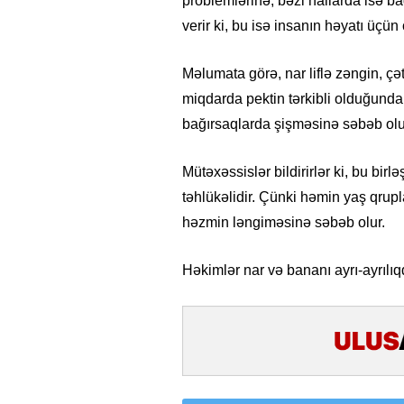
problemlərinə, bəzi hallarda isə b
verir ki, bu isə insanın həyatı üçün 
Məlumata görə, nar liflə zəngin, ç
miqdarda pektin tərkibli olduğunda
bağırsaqlarda şişməsinə səbəb olur 
Mütəxəssislər bildirirlər ki, bu bir
təhlükəlidir. Çünki həmin yaş qrupl
həzmin ləngiməsinə səbəb olur.
Həkimlər nar və bananı ayrı-ayrılıqd