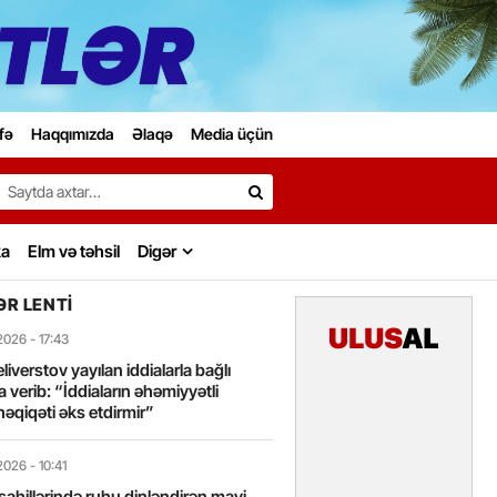
fə
Haqqımızda
Əlaqə
Media üçün
Search…
ka
Elm və təhsil
Digər
R LENTI
2026
- 17:43
liverstov yayılan iddialarla bağlı
 verib: “İddiaların əhəmiyyətli
həqiqəti əks etdirmir”
2026
- 10:41
sahillərində ruhu dinləndirən mavi