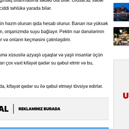
ağırsaq tıxanmasına səbəb ola bilər. Ulusal.az xəbər
31.07.
ciddi təhlükə yarada bilər.
İlin ilk
çox tur
ətin həzm olunan qida hesab olunur. Banan isə yüksək
n, orqanizmdə suyu bağlayır. Pektin nar dənələrinin
31.07.
və onların keçməsini çətinləşdirir.
Yeni mü
Qırğızıs
ŞƏRH
ləşmə xüsusilə azyaşlı uşaqlar və yaşlı insanlar üçün
arı çox vaxt kifayət qədər su qəbul etmir və bu,
31.07.
Cavanşi
Asiya öl
inkişaf e
a, kifayət qədər su ilə qəbul etməyi tövsiyə edirlər.
30.07.
Türkiyən
təcrübəs
27.07.