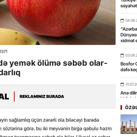
səyahə
04.08.
“Azərbay
Dünyası
xidmət 
1371
03.08.
ikdə yemək ölümə səbəb olar-
Bosfor Q
dəfə keç
arlıq
31.07.
Ana dili
birliyim
Rüstəmx
ÖZƏ
31.07.
əyin sağlamlıq üçün zərərli ola biləcəyi barədə
Tarixin 
in sözlərinə görə, bu iki meyvənin birgə qəbulu həzm