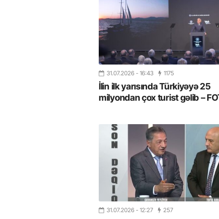
31.07.2026
- 16:43
1175
İlin ilk yarısında Türkiyəyə 25
milyondan çox turist gəlib – 
31.07.2026
- 12:27
257