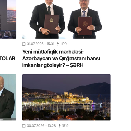
Azərbay
14.07.
Şuşa dü
mərkəzin
yazır
31.07.2026
- 15:31
1190
13.07.
Yeni müttəfiqlik mərhələsi:
Azərbay
FOTOLAR
Azərbaycan və Qırğızıstanı hansı
siyasi a
imkanlar gözləyir? – ŞƏRH
13.07.
Cavanşi
Forumu 
hadisəd
13.07.
İstirahə
olan bu
30.07.2026
- 10:28
1519