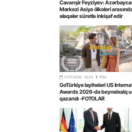
Cavanşir Feyziyev: Azərbaycan
Mərkəzi Asiya ölkələri arasınd
əlaqələr sürətlə inkişaf edir
27.07.2026
- 10:23
1754
GoTürkiye layihələri US Interna
Awards 2026-da beynəlxalq u
qazandı -FOTOLAR