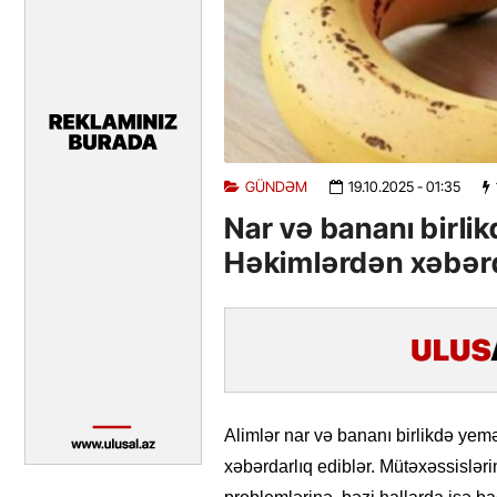
GÜNDƏM
19.10.2025
- 01:35
Nar və bananı birl
Həkimlərdən xəbərd
Alimlər nar və bananı birlikdə yem
xəbərdarlıq ediblər. Mütəxəssislər