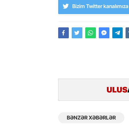
Bizim Twitter kanalımız
BƏNZƏR XƏBƏRLƏR