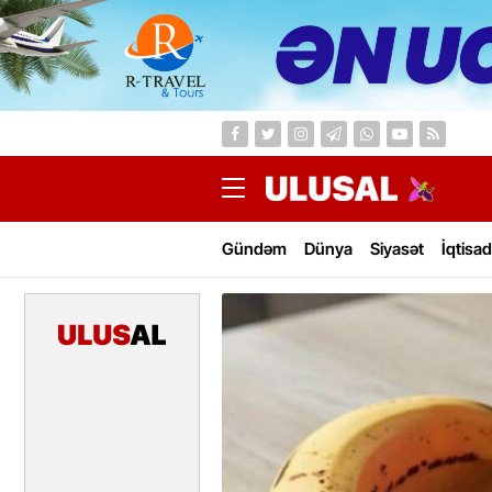
Gündəm
Dünya
Siyasət
İqtisad