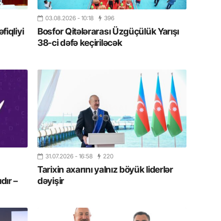
19.07.
03.08.2026
- 10:18
396
Şuşa art
iqliyi
Bosfor Qitələrarası Üzgüçülük Yarışı
dialoq 
38-ci dəfə keçiriləcək
17.07.
Yeni dü
Türkiyə
15.07.
Albert R
təqdimat
15.07.
31.07.2026
- 16:58
220
Türkiyə
Tarixin axarını yalnız böyük liderlər
yaxşı d
dır –
dəyişir
14.07.
Beynəlx