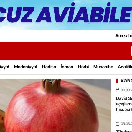
Ana səhi
iyyat
Mədəniyyət
Hadisə
İdman
Hərbi
Müsahibə
Analiti
XƏBƏ
06.08.
David Se
açıqlama
hissəsi 
05.08.
Türkiyə 