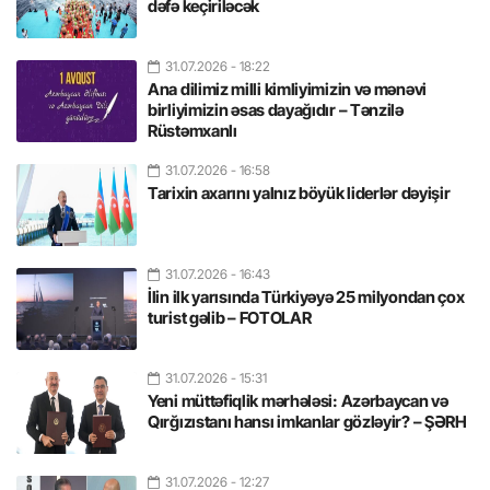
dəfə keçiriləcək
31.07.2026
- 18:22
Ana dilimiz milli kimliyimizin və mənəvi
birliyimizin əsas dayağıdır – Tənzilə
Rüstəmxanlı
31.07.2026
- 16:58
Tarixin axarını yalnız böyük liderlər dəyişir
31.07.2026
- 16:43
İlin ilk yarısında Türkiyəyə 25 milyondan çox
turist gəlib – FOTOLAR
31.07.2026
- 15:31
Yeni müttəfiqlik mərhələsi: Azərbaycan və
Qırğızıstanı hansı imkanlar gözləyir? – ŞƏRH
31.07.2026
- 12:27