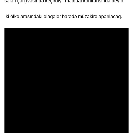
səfəri çərçivəsində keçirdiyi mətbuat konfransında deyib.
İki ölkə arasındakı əlaqələr barədə müzakirə aparılacaq.