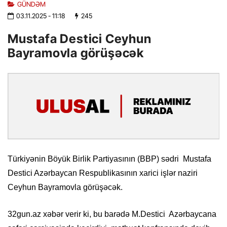
GÜNDƏM
03.11.2025
- 11:18
245
Mustafa Destici Ceyhun
Bayramovla görüşəcək
Türkiyənin Böyük Birlik Partiyasının (BBP) sədri Mustafa
Destici Azərbaycan Respublikasının xarici işlər naziri
Ceyhun Bayramovla görüşəcək.
32gun.az xəbər verir ki, bu barədə M.Destici Azərbaycana