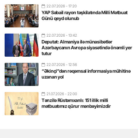
22.07.2026
- 17:20
YAP Səbail rayon təşkilatında Milli Mətbuat
Günü qeyd olunub
22.07.2026
- 13:42
Deputat: Almaniya ilə münasibətlər
Azərbaycanın Avropa siyasətində önəmli yer
tutur
22.07.2026
- 12:56
“Əkinçi”dən rəqəmsal informasiya mühitinə
uzanan yol
21.07.2026
- 22:00
Tənzilə Rüstəmxanlı: 151 illik milli
mətbuatımız qürur mənbəyimizdir