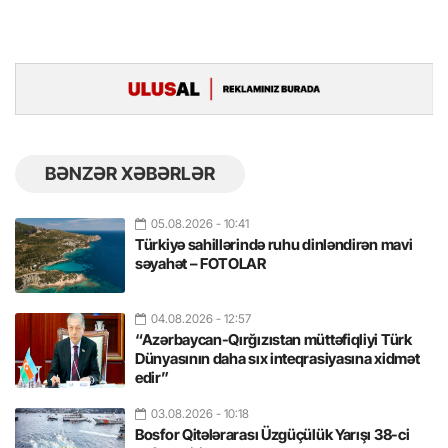
BƏNZƏR XƏBƏRLƏR
05.08.2026
- 10:41
Türkiyə sahillərində ruhu dinləndirən mavi
səyahət – FOTOLAR
04.08.2026
- 12:57
“Azərbaycan-Qırğızıstan müttəfiqliyi Türk
Dünyasının daha sıx inteqrasiyasına xidmət
edir”
03.08.2026
- 10:18
Bosfor Qitələrarası Üzgüçülük Yarışı 38-ci