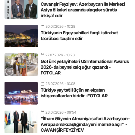
Cavanşir Feyziyev: Azərbaycan ilə Mərkəzi
Asiya ölkələri arasında əlaqələr sürətlə
inkişaf edir
30.07.2026
- 10:28
Türkiyənin Egey sahilləri fərqli istirahət
təcrübəsi təqdim edir
27.07.2026
- 10:23
GoTürkiye layihələri US International Awards
2026-da beynəlxalq uğur qazandı -
FOTOLAR
23.07.2026
- 10:08
Türkiyə yay tətili üçün ən əlçatan
istiqamətlərdən biridir -FOTOLAR
23.07.2026
- 09:54
“İlham Əliyevin Almaniya səfəri Azərbaycan–
Avropa əməkdaşlığında yeni mərhələ açır” -
CAVANŞİR FEYZİYEV