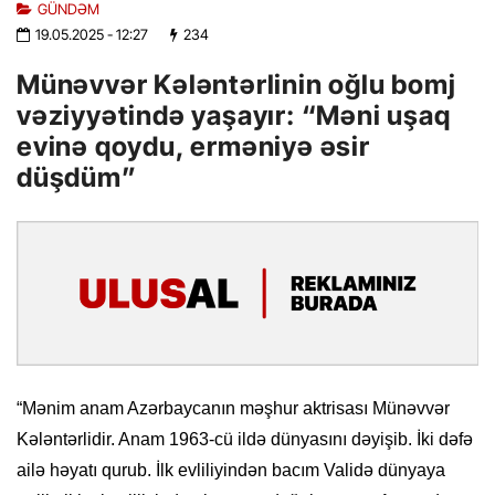
GÜNDƏM
19.05.2025
- 12:27
234
Münəvvər Kələntərlinin oğlu bomj
vəziyyətində yaşayır: “Məni uşaq
evinə qoydu, erməniyə əsir
düşdüm”
“Mənim anam Azərbaycanın məşhur aktrisası Münəvvər
Kələntərlidir. Anam 1963-cü ildə dünyasını dəyişib. İki dəfə
ailə həyatı qurub. İlk evliliyindən bacım Validə dünyaya