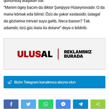
qohumluq əlaqələri var:
“Mənim ögey bacım da diktor Şərqiyyə Hüseynovadır. O da
mənə kömək edə bilmir. Özü də şəkər xəstəsidir, üstəgəl
də gözlərinə mirvari suyu gəlib. Necə baxsın? Tək
adamdır, özü güc-bəla ilə dolanır” deyə o bildirib.
Bizim Telegram kanalımıza abunə olun