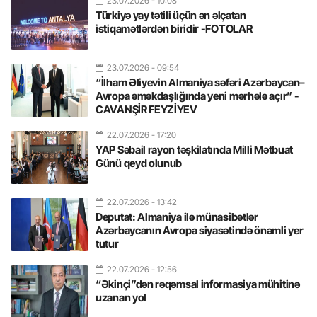
23.07.2026
- 10:08
Türkiyə yay tətili üçün ən əlçatan
istiqamətlərdən biridir -FOTOLAR
23.07.2026
- 09:54
“İlham Əliyevin Almaniya səfəri Azərbaycan–
Avropa əməkdaşlığında yeni mərhələ açır” -
CAVANŞİR FEYZİYEV
22.07.2026
- 17:20
YAP Səbail rayon təşkilatında Milli Mətbuat
Günü qeyd olunub
22.07.2026
- 13:42
Deputat: Almaniya ilə münasibətlər
Azərbaycanın Avropa siyasətində önəmli yer
tutur
22.07.2026
- 12:56
“Əkinçi”dən rəqəmsal informasiya mühitinə
uzanan yol