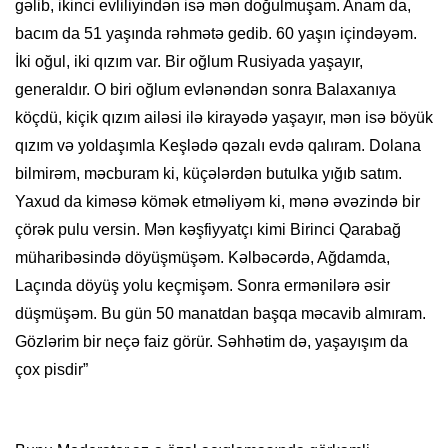
gəlib, ikinci evliliyindən isə mən doğulmuşam. Anam da,
bacım da 51 yaşında rəhmətə gedib. 60 yaşın içindəyəm.
İki oğul, iki qızım var. Bir oğlum Rusiyada yaşayır,
generaldır. O biri oğlum evlənəndən sonra Balaxanıya
köçdü, kiçik qızım ailəsi ilə kirayədə yaşayır, mən isə böyük
qızım və yoldaşımla Keşlədə qəzalı evdə qalıram. Dolana
bilmirəm, məcburam ki, küçələrdən butulka yığıb satım.
Yaxud da kiməsə kömək etməliyəm ki, mənə əvəzində bir
çörək pulu versin. Mən kəşfiyyatçı kimi Birinci Qarabağ
müharibəsində döyüşmüşəm. Kəlbəcərdə, Ağdamda,
Laçında döyüş yolu keçmişəm. Sonra ermənilərə əsir
düşmüşəm. Bu gün 50 manatdan başqa məcavib almıram.
Gözlərim bir neçə faiz görür. Səhhətim də, yaşayışım da
çox pisdir”