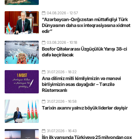
04.08.2026
- 12:57
“Azərbaycan-Qırğızıstan müttəfiqliyi Türk
Dünyasının daha sıx inteqrasiyasına xidmət
edir”
03.08.2026
- 10:18
Bosfor Qitələrarası Üzgüçülük Yarışı 38-ci
dəfə keçiriləcək
31.07.2026
- 18:22
Ana dilimiz milli kimliyimizin və mənəvi
birliyimizin əsas dayağıdır – Tənzilə
Rüstəmxanlı
31.07.2026
- 16:58
Tarixin axarını yalnız böyük liderlər dəyişir
31.07.2026
- 16:43
İlin ilk yarısında Türkiyəyə 25 milyondan çox