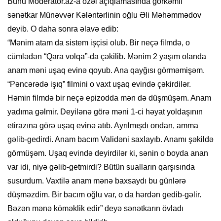
Bunu Moderator.az-a özəl açıqlamasında görkəmli
sənətkar Münəvvər Kələntərlinin oğlu Əli Məhəmmədov
deyib. O daha sonra əlavə edib:
“Mənim atam da sistem işçisi olub. Bir neçə filmdə, o
cümlədən “Qara volqa”-da çəkilib. Mənim 2 yaşım olanda
anam məni uşaq evinə qoyub. Ana qayğısı görməmişəm.
“Pəncərədə işıq” filmini o vaxt uşaq evində çəkirdilər.
Həmin filmdə bir neçə epizodda mən də düşmüşəm. Anam
yadıma gəlmir. Deyilənə görə məni 1-ci həyat yoldaşının
etirazına görə uşaq evinə atıb. Ayrılmışdı ondan, amma
gəlib-gedirdi. Anam bacım Validəni saxlayıb. Anamı şəkildə
görmüşəm. Uşaq evində deyirdilər ki, sənin o boyda anan
var idi, niyə gəlib-getmirdi? Bütün sualların qarşısında
susurdum. Vaxtilə anam mənə baxsaydı bu günlərə
düşməzdim. Bir bacım oğlu var, o da hərdən gedib-gəlir.
Bəzən mənə köməklik edir” deyə sənətkarın övladı