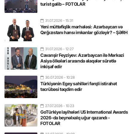
turist gəlib – FOTOLAR
31.07.2026
- 15:31
Yeni müttəfiqlik mərhələsi: Azərbaycan və
Qırğızıstanı hansı imkanlar gözləyir? – ŞƏRH
31.07.2026
- 12:27
Cavanşir Feyziyev: Azərbaycan ilə Mərkəzi
Asiya ölkələri arasında əlaqələr sürətlə
inkişaf edir
30.07.2026
- 10:28
Türkiyənin Egey sahilləri fərqli istirahət
təcrübəsi təqdim edir
27.07.2026
- 10:23
GoTürkiye layihələri US International Awards
2026-da beynəlxalq uğur qazandı -
FOTOLAR