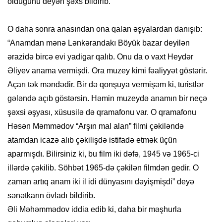
olduğunu deyən şəxs bildirib.
O daha sonra anasından ona qalan əşyalardan danışıb:
“Anamdan mənə Lənkərandakı Böyük bazar deyilən
ərazidə bircə evi yadigar qalıb. Onu da o vaxt Heydər
Əliyev anama vermişdi. Ora muzey kimi fəaliyyət göstərir.
Açarı tək məndədir. Bir də qonşuya vermişəm ki, turistlər
gələndə açıb göstərsin. Həmin muzeydə anamın bir neçə
şəxsi əşyası, xüsusilə də qramafonu var. O qramafonu
Həsən Məmmədov “Arşın mal alan” filmi çəkiləndə
atamdan icazə alıb çəkilişdə istifadə etmək üçün
aparmışdı. Bilirsiniz ki, bu film iki dəfə, 1945 və 1965-ci
illərdə çəkilib. Söhbət 1965-də çəkilən filmdən gedir. O
zaman artıq anam iki il idi dünyasını dəyişmişdi” deyə
sənətkarın övladı bildirib.
Əli Məhəmmədov iddia edib ki, daha bir məşhurla