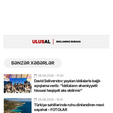
BƏNZƏR XƏBƏRLƏR
06.08.2026
- 17:43
David Seliverstov yayılan iddialarla bağlı
açıqlama verib: “İddiaların əhəmiyyətli
hissəsi həqiqəti əks etdirmir”
05.08.2026
- 10:41
Türkiyə sahillərində ruhu dinləndirən mavi
səyahət – FOTOLAR