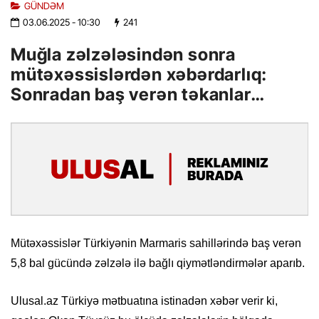
GÜNDƏM
03.06.2025
- 10:30
241
Muğla zəlzələsindən sonra
mütəxəssislərdən xəbərdarlıq:
Sonradan baş verən təkanlar…
Mütəxəssislər Türkiyənin Marmaris sahillərində baş verən
5,8 bal gücündə zəlzələ ilə bağlı qiymətləndirmələr aparıb.
Ulusal.az Türkiyə mətbuatına istinadən xəbər verir ki,