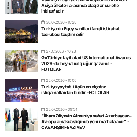
Asiya ölkələri arasında əlaqələr sürətlə
inkişaf edir
30.07.2026
- 10:28
Türkiyənin Egey sahilləri fərqli istirahət
təcrübəsi təqdim edir
27.07.2026
- 10:23
GoTürkiye layihələri US International Awards
2026-da beynəlxalq uğur qazandı -
FOTOLAR
23.07.2026
- 10:08
Türkiyə yay tətili üçün ən əlçatan
istiqamətlərdən biridir -FOTOLAR
23.07.2026
- 09:54
“İlham Əliyevin Almaniya səfəri Azərbaycan–
Avropa əməkdaşlığında yeni mərhələ açır” -
CAVANŞİR FEYZİYEV