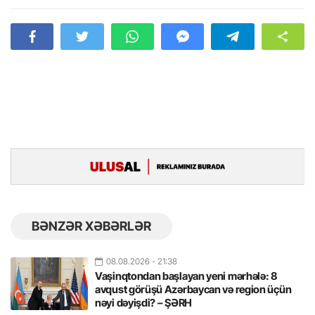
BƏNZƏR XƏBƏRLƏR
08.08.2026
- 21:38
Vaşinqtondan başlayan yeni mərhələ: 8
avqust görüşü Azərbaycan və region üçün
nəyi dəyişdi? – ŞƏRH