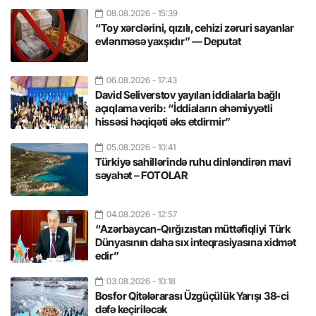
08.08.2026
- 15:39
“Toy xərclərini, qızılı, cehizi zəruri sayanlar
evlənməsə yaxşıdır” — Deputat
06.08.2026
- 17:43
David Seliverstov yayılan iddialarla bağlı
açıqlama verib: “İddiaların əhəmiyyətli
hissəsi həqiqəti əks etdirmir”
05.08.2026
- 10:41
Türkiyə sahillərində ruhu dinləndirən mavi
səyahət – FOTOLAR
04.08.2026
- 12:57
“Azərbaycan-Qırğızıstan müttəfiqliyi Türk
Dünyasının daha sıx inteqrasiyasına xidmət
edir”
03.08.2026
- 10:18
Bosfor Qitələrarası Üzgüçülük Yarışı 38-ci
dəfə keçiriləcək