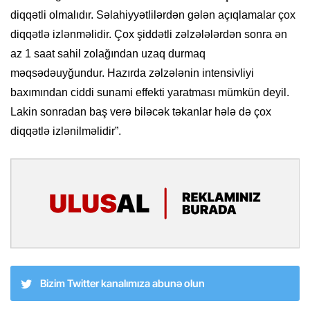
diqqətli olmalıdır. Səlahiyyətlilərdən gələn açıqlamalar çox
diqqətlə izlənməlidir. Çox şiddətli zəlzələlərdən sonra ən
az 1 saat sahil zolağından uzaq durmaq
məqsədəuyğundur. Hazırda zəlzələnin intensivliyi
baxımından ciddi sunami effekti yaratması mümkün deyil.
Lakin sonradan baş verə biləcək təkanlar hələ də çox
diqqətlə izlənilməlidir”.
Bizim Twitter kanalımıza abunə olun