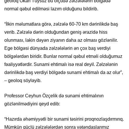
geoloq Okan Tüysüz bu ölçüdə zəlzələlərin bölgədə
normal qəbul edilməsi lazım olduğunu bildirib.
“İlkin məlumatlara görə, zəlzələ 60-70 km dərinlikdə baş
verib. Zəlzələ dərin olduğundan geniş ərazidə hiss
olunması, lakin dəyən ziyanın daha az olması gözlənilir.
Ege bölgəsi dünyada zəlzələlərin ən çox baş verdiyi
bölgələrdən biridir. Bunlar normal qəbul etməli olduğumuz
fəaliyyətlərdir. Sunami ehtimalı isə real deyil. Zəlzələnin
dərinlikdə baş verdiyi bölgədə sunami ehtimalı da az olur”,
– geoloq söyləyib.
Professor Ceyhun Özçelik də sunami ehtimalının
gözlənilmədiyini qeyd edib:
“Hazırda əhəmiyyətli bir sunami təsirini proqnozlaşdırmırıq.
Mümkün güclü zəlzələlərdən sonra vətəndaşlarımız