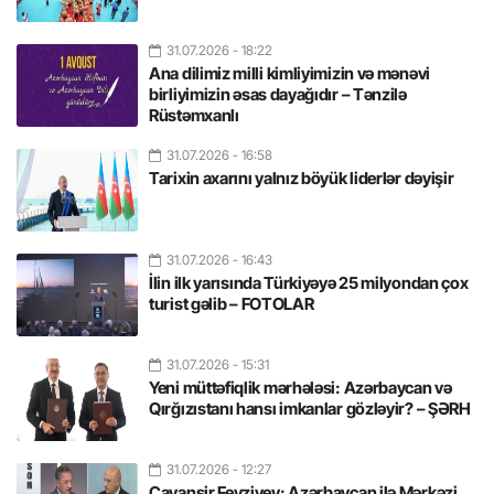
31.07.2026
- 18:22
Ana dilimiz milli kimliyimizin və mənəvi
birliyimizin əsas dayağıdır – Tənzilə
Rüstəmxanlı
31.07.2026
- 16:58
Tarixin axarını yalnız böyük liderlər dəyişir
31.07.2026
- 16:43
İlin ilk yarısında Türkiyəyə 25 milyondan çox
turist gəlib – FOTOLAR
31.07.2026
- 15:31
Yeni müttəfiqlik mərhələsi: Azərbaycan və
Qırğızıstanı hansı imkanlar gözləyir? – ŞƏRH
31.07.2026
- 12:27
Cavanşir Feyziyev: Azərbaycan ilə Mərkəzi