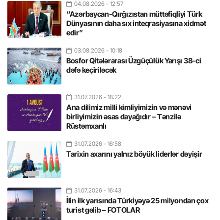
04.08.2026
- 12:57
“Azərbaycan-Qırğızıstan müttəfiqliyi Türk
Dünyasının daha sıx inteqrasiyasına xidmət
edir”
03.08.2026
- 10:18
Bosfor Qitələrarası Üzgüçülük Yarışı 38-ci
dəfə keçiriləcək
31.07.2026
- 18:22
Ana dilimiz milli kimliyimizin və mənəvi
birliyimizin əsas dayağıdır – Tənzilə
Rüstəmxanlı
31.07.2026
- 16:58
Tarixin axarını yalnız böyük liderlər dəyişir
31.07.2026
- 16:43
İlin ilk yarısında Türkiyəyə 25 milyondan çox
turist gəlib – FOTOLAR