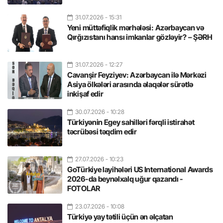
31.07.2026
- 15:31
Yeni müttəfiqlik mərhələsi: Azərbaycan və
Qırğızıstanı hansı imkanlar gözləyir? – ŞƏRH
31.07.2026
- 12:27
Cavanşir Feyziyev: Azərbaycan ilə Mərkəzi
Asiya ölkələri arasında əlaqələr sürətlə
inkişaf edir
30.07.2026
- 10:28
Türkiyənin Egey sahilləri fərqli istirahət
təcrübəsi təqdim edir
27.07.2026
- 10:23
GoTürkiye layihələri US International Awards
2026-da beynəlxalq uğur qazandı -
FOTOLAR
23.07.2026
- 10:08
Türkiyə yay tətili üçün ən əlçatan