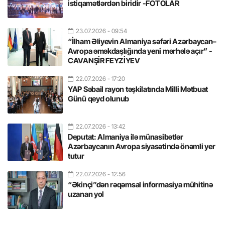
istiqamətlərdən biridir -FOTOLAR
23.07.2026
- 09:54
“İlham Əliyevin Almaniya səfəri Azərbaycan–
Avropa əməkdaşlığında yeni mərhələ açır” -
CAVANŞİR FEYZİYEV
22.07.2026
- 17:20
YAP Səbail rayon təşkilatında Milli Mətbuat
Günü qeyd olunub
22.07.2026
- 13:42
Deputat: Almaniya ilə münasibətlər
Azərbaycanın Avropa siyasətində önəmli yer
tutur
22.07.2026
- 12:56
“Əkinçi”dən rəqəmsal informasiya mühitinə
uzanan yol