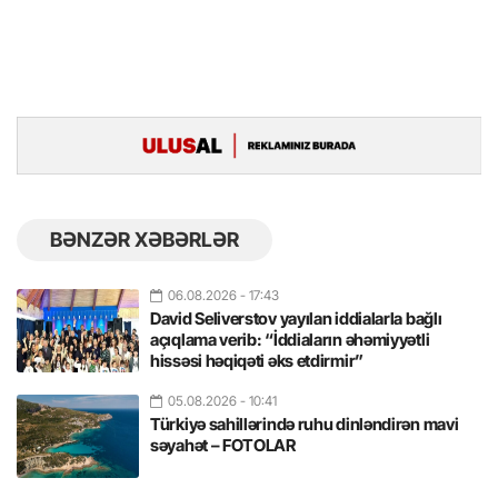
BƏNZƏR XƏBƏRLƏR
06.08.2026
- 17:43
David Seliverstov yayılan iddialarla bağlı
açıqlama verib: “İddiaların əhəmiyyətli
hissəsi həqiqəti əks etdirmir”
05.08.2026
- 10:41
Türkiyə sahillərində ruhu dinləndirən mavi
səyahət – FOTOLAR