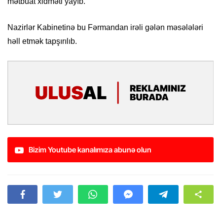
mətbuat xidməti yayıb.
Nazirlər Kabinetinə bu Fərmandan irəli gələn məsələləri
həll etmək tapşırılıb.
Bizim Youtube kanalımıza abunə olun