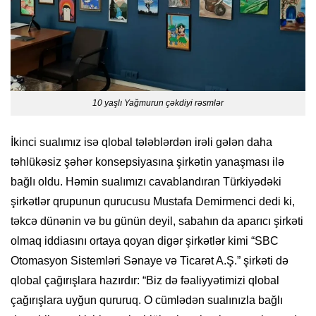
10 yaşlı Yağmurun çəkdiyi rəsmlər
İkinci sualımız isə qlobal tələblərdən irəli gələn daha
təhlükəsiz şəhər konsepsiyasına şirkətin yanaşması ilə
bağlı oldu. Həmin sualımızı cavablandıran Türkiyədəki
şirkətlər qrupunun qurucusu Mustafa Demirmenci dedi ki,
təkcə dünənin və bu günün deyil, sabahın da aparıcı şirkəti
olmaq iddiasını ortaya qoyan digər şirkətlər kimi “SBC
Otomasyon Sistemləri Sənaye və Ticarət A.Ş.” şirkəti də
qlobal çağırışlara hazırdır: “Biz də fəaliyyətimizi qlobal
çağırışlara uyğun qururuq. O cümlədən sualınızla bağlı