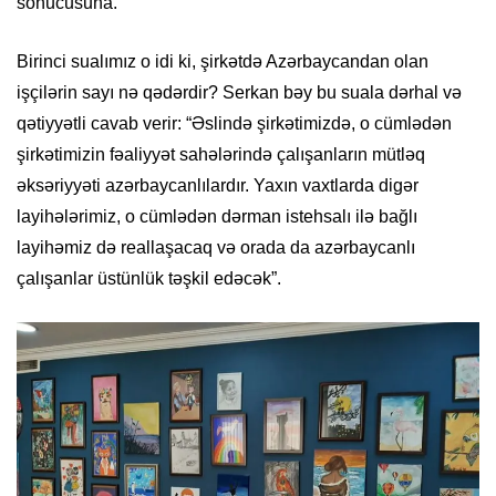
sonucusuna.
Birinci sualımız o idi ki, şirkətdə Azərbaycandan olan
işçilərin sayı nə qədərdir? Serkan bəy bu suala dərhal və
qətiyyətli cavab verir: “Əslində şirkətimizdə, o cümlədən
şirkətimizin fəaliyyət sahələrində çalışanların mütləq
əksəriyyəti azərbaycanlılardır. Yaxın vaxtlarda digər
layihələrimiz, o cümlədən dərman istehsalı ilə bağlı
layihəmiz də reallaşacaq və orada da azərbaycanlı
çalışanlar üstünlük təşkil edəcək”.