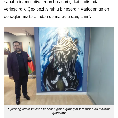
sabaha inamı ehtiva edən bu əsəri şirkətin ofisində
yerləşdirdik. Çox pozitiv ruhlu bir əsərdir. Xaricdən gələn
qonaqlarımız tərəfindən də maraqla qarşılanır”.
“Qarabağ atı” rəsm əsəri xaricdən gələn qonaqlar tərəfindən də maraqla
qarşılanır