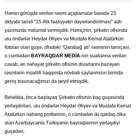
Həmin görüşdə verilən rəsmi açıqlamalar barədə 23
oktyabr tarixli “15 illik fəaliyyətin dəyərləndirilməsi” adlı
yazımızda məlumat vermişdik. Həmçinin, şirkətin ofisində
ulu öndərlər Heydər Əliyev və Mustafa Kemal Atatürkün
fotoları olan guşə, ofisdəki “Qarabağ atı” rəsminin tarixçəsi,
o cümlədən
BAYRAQDAR MEDİA
-nın suallarına verilən
cavab, ən nəhayət şirkətin ofisinin divarlarını bəzəyən
rəsmlərin müəllifi haqqında növbəti saylarımızın birində
geniş toxunacağımızı da qeyd etmişdik.
Beləliklə, öncə başlayaq Şirkətin ofisinin baş guşəsində
yerləşdirilən, ulu öndərlər Heydər Əliyev və Mustafa Kemal
Atatürkün nəhəng portlərinin, o cümlədən iki qardaş ölkə
olan Azərbaycanla Türkiyənin bayraqlarının yerləşdiyi
guşədən.