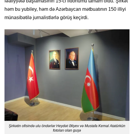
fəaliyyətə başlamasının 15-ci ildönümü tamam oldu. Şirkət
həm bu yubiley, həm də Azərbaycan mətbuatının 150 illiyi
münasibətilə jurnalistlərlə görüş keçirdi.
Şirkətin ofisində ulu öndərlər Heydət Əliyev və Mustafa Kemal Atatürkün
fotoları olan guşə