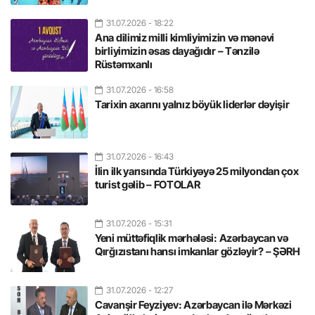
31.07.2026
- 18:22
Ana dilimiz milli kimliyimizin və mənəvi
birliyimizin əsas dayağıdır – Tənzilə
Rüstəmxanlı
31.07.2026
- 16:58
Tarixin axarını yalnız böyük liderlər dəyişir
31.07.2026
- 16:43
İlin ilk yarısında Türkiyəyə 25 milyondan çox
turist gəlib – FOTOLAR
31.07.2026
- 15:31
Yeni müttəfiqlik mərhələsi: Azərbaycan və
Qırğızıstanı hansı imkanlar gözləyir? – ŞƏRH
31.07.2026
- 12:27
Cavanşir Feyziyev: Azərbaycan ilə Mərkəzi