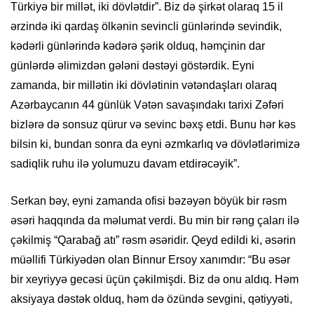
Türkiyə bir millət, iki dövlətdir”. Biz də şirkət olaraq 15 il
ərzində iki qardaş ölkənin sevincli günlərində sevindik,
kədərli günlərində kədərə şərik olduq, həmçinin dar
günlərdə əlimizdən gələni dəstəyi göstərdik. Eyni
zamanda, bir millətin iki dövlətinin vətəndaşları olaraq
Azərbaycanın 44 günlük Vətən savaşındakı tarixi Zəfəri
bizlərə də sonsuz qürur və sevinc bəxş etdi. Bunu hər kəs
bilsin ki, bundan sonra da eyni əzmkarlıq və dövlətlərimizə
sadiqlik ruhu ilə yolumuzu davam etdirəcəyik”.
Serkan bəy, eyni zamanda ofisi bəzəyən böyük bir rəsm
əsəri haqqında da məlumat verdi. Bu min bir rəng çaları ilə
çəkilmiş “Qarabağ atı” rəsm əsəridir. Qeyd edildi ki, əsərin
müəllifi Türkiyədən olan Binnur Ersoy xanımdır: “Bu əsər
bir xeyriyyə gecəsi üçün çəkilmişdi. Biz də onu aldıq. Həm
aksiyaya dəstək olduq, həm də özündə sevgini, qətiyyəti,