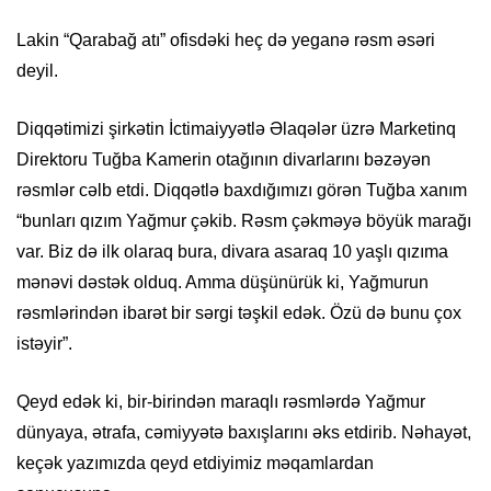
Lakin “Qarabağ atı” ofisdəki heç də yeganə rəsm əsəri
deyil.
Diqqətimizi şirkətin İctimaiyyətlə Əlaqələr üzrə Marketinq
Direktoru Tuğba Kamerin otağının divarlarını bəzəyən
rəsmlər cəlb etdi. Diqqətlə baxdığımızı görən Tuğba xanım
“bunları qızım Yağmur çəkib. Rəsm çəkməyə böyük marağı
var. Biz də ilk olaraq bura, divara asaraq 10 yaşlı qızıma
mənəvi dəstək olduq. Amma düşünürük ki, Yağmurun
rəsmlərindən ibarət bir sərgi təşkil edək. Özü də bunu çox
istəyir”.
Qeyd edək ki, bir-birindən maraqlı rəsmlərdə Yağmur
dünyaya, ətrafa, cəmiyyətə baxışlarını əks etdirib. Nəhayət,
keçək yazımızda qeyd etdiyimiz məqamlardan