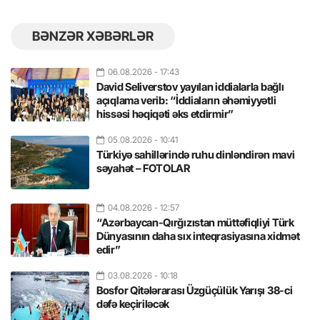
BƏNZƏR XƏBƏRLƏR
06.08.2026
- 17:43
David Seliverstov yayılan iddialarla bağlı
açıqlama verib: “İddiaların əhəmiyyətli
hissəsi həqiqəti əks etdirmir”
05.08.2026
- 10:41
Türkiyə sahillərində ruhu dinləndirən mavi
səyahət – FOTOLAR
04.08.2026
- 12:57
“Azərbaycan-Qırğızıstan müttəfiqliyi Türk
Dünyasının daha sıx inteqrasiyasına xidmət
edir”
03.08.2026
- 10:18
Bosfor Qitələrarası Üzgüçülük Yarışı 38-ci
dəfə keçiriləcək