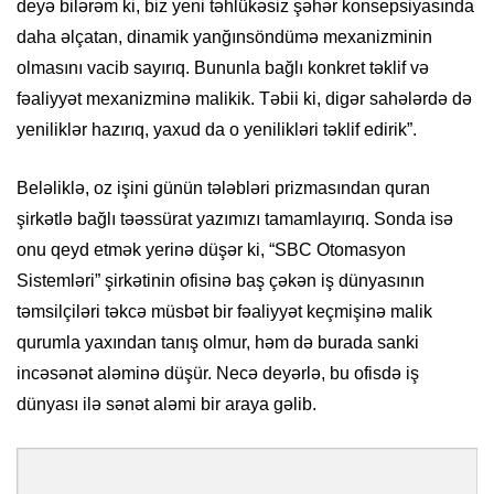
deyə bilərəm ki, biz yeni təhlükəsiz şəhər konsepsiyasında
daha əlçatan, dinamik yanğınsöndümə mexanizminin
olmasını vacib sayırıq. Bununla bağlı konkret təklif və
fəaliyyət mexanizminə malikik. Təbii ki, digər sahələrdə də
yeniliklər hazırıq, yaxud da o yenilikləri təklif edirik”.
Beləliklə, oz işini günün tələbləri prizmasından quran
şirkətlə bağlı təəssürat yazımızı tamamlayırıq. Sonda isə
onu qeyd etmək yerinə düşər ki, “SBC Otomasyon
Sistemləri” şirkətinin ofisinə baş çəkən iş dünyasının
təmsilçiləri təkcə müsbət bir fəaliyyət keçmişinə malik
qurumla yaxından tanış olmur, həm də burada sanki
incəsənət aləminə düşür. Necə deyərlə, bu ofisdə iş
dünyası ilə sənət aləmi bir araya gəlib.