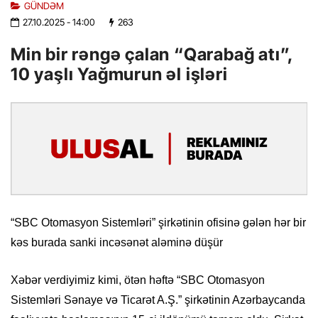
GÜNDƏM
27.10.2025
- 14:00
263
Min bir rəngə çalan “Qarabağ atı”,
10 yaşlı Yağmurun əl işləri
“SBC Otomasyon Sistemləri” şirkətinin ofisinə gələn hər bir
kəs burada sanki incəsənət aləminə düşür
Xəbər verdiyimiz kimi, ötən həftə “SBC Otomasyon
Sistemləri Sənaye və Ticarət A.Ş.” şirkətinin Azərbaycanda