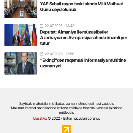
YAP Səbail rayon təşkilatında Milli Mətbuat
Günü qeyd olunub
22.07.2026
- 13:42
Deputat: Almaniya ilə münasibətlər
Azərbaycanın Avropa siyasətində önəmli yer
tutur
22.07.2026
- 12:56
“Əkinçi”dən rəqəmsal informasiya mühitinə
uzanan yol
Saytdakı materialların istifadəsi zamanı istinad edilməsi vacibdir.
Məlumat internet səhifələrində istifadə edildikdə hiperlink vasitəsi ilə istinad
mütləqdir.
Ulusal.Az
© 2022 - Bütün hüquqları qorunur.