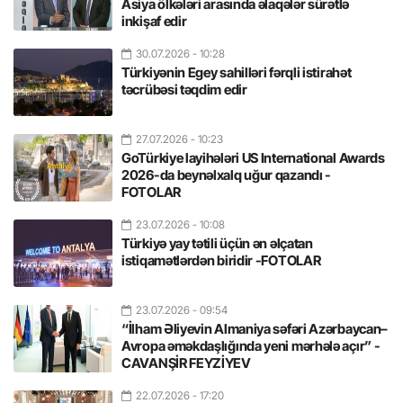
Asiya ölkələri arasında əlaqələr sürətlə
inkişaf edir
30.07.2026
- 10:28
Türkiyənin Egey sahilləri fərqli istirahət
təcrübəsi təqdim edir
27.07.2026
- 10:23
GoTürkiye layihələri US International Awards
2026-da beynəlxalq uğur qazandı -
FOTOLAR
23.07.2026
- 10:08
Türkiyə yay tətili üçün ən əlçatan
istiqamətlərdən biridir -FOTOLAR
23.07.2026
- 09:54
“İlham Əliyevin Almaniya səfəri Azərbaycan–
Avropa əməkdaşlığında yeni mərhələ açır” -
CAVANŞİR FEYZİYEV
22.07.2026
- 17:20