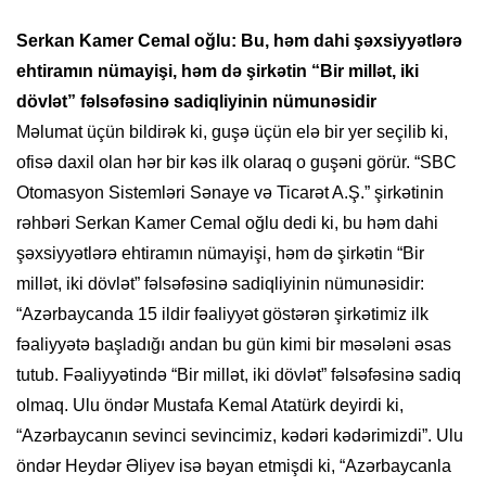
Serkan Kamer Cemal oğlu: Bu, həm dahi şəxsiyyətlərə
ehtiramın nümayişi, həm də şirkətin “Bir millət, iki
dövlət” fəlsəfəsinə sadiqliyinin nümunəsidir
Məlumat üçün bildirək ki, guşə üçün elə bir yer seçilib ki,
ofisə daxil olan hər bir kəs ilk olaraq o guşəni görür. “SBC
Otomasyon Sistemləri Sənaye və Ticarət A.Ş.” şirkətinin
rəhbəri Serkan Kamer Cemal oğlu dedi ki, bu həm dahi
şəxsiyyətlərə ehtiramın nümayişi, həm də şirkətin “Bir
millət, iki dövlət” fəlsəfəsinə sadiqliyinin nümunəsidir:
“Azərbaycanda 15 ildir fəaliyyət göstərən şirkətimiz ilk
fəaliyyətə başladığı andan bu gün kimi bir məsələni əsas
tutub. Fəaliyyətində “Bir millət, iki dövlət” fəlsəfəsinə sadiq
olmaq. Ulu öndər Mustafa Kemal Atatürk deyirdi ki,
“Azərbaycanın sevinci sevincimiz, kədəri kədərimizdi”. Ulu
öndər Heydər Əliyev isə bəyan etmişdi ki, “Azərbaycanla