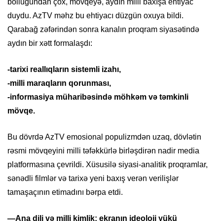
bolluğundan çox, mövqeyə, aydın milli baxışa ehtiyac
duydu. AzTV məhz bu ehtiyacı düzgün oxuya bildi.
Qarabağ zəfərindən sonra kanalın proqram siyasətində
aydın bir xətt formalaşdı:
-tarixi reallıqların sistemli izahı,
-milli maraqların qorunması,
-informasiya müharibəsində möhkəm və təmkinli
mövqe.
Bu dövrdə AzTV emosional populizmdən uzaq, dövlətin
rəsmi mövqeyini milli təfəkkürlə birləşdirən nadir media
platformasına çevrildi. Xüsusilə siyasi-analitik proqramlar,
sənədli filmlər və tarixə yeni baxış verən verilişlər
tamaşaçının etimadını bərpa etdi.
—Ana dili və milli kimlik: ekranın ideoloji yükü