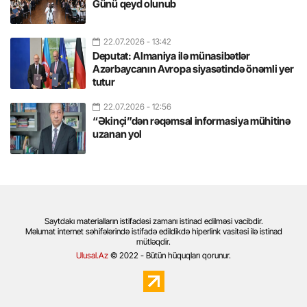
Günü qeyd olunub
22.07.2026
- 13:42
Deputat: Almaniya ilə münasibətlər
Azərbaycanın Avropa siyasətində önəmli yer
tutur
22.07.2026
- 12:56
“Əkinçi”dən rəqəmsal informasiya mühitinə
uzanan yol
Saytdakı materialların istifadəsi zamanı istinad edilməsi vacibdir.
Məlumat internet səhifələrində istifadə edildikdə hiperlink vasitəsi ilə istinad
mütləqdir.
Ulusal.Az
© 2022 - Bütün hüquqları qorunur.