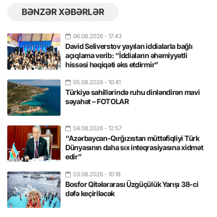
BƏNZƏR XƏBƏRLƏR
06.08.2026
- 17:43
David Seliverstov yayılan iddialarla bağlı
açıqlama verib: “İddiaların əhəmiyyətli
hissəsi həqiqəti əks etdirmir”
05.08.2026
- 10:41
Türkiyə sahillərində ruhu dinləndirən mavi
səyahət – FOTOLAR
04.08.2026
- 12:57
“Azərbaycan-Qırğızıstan müttəfiqliyi Türk
Dünyasının daha sıx inteqrasiyasına xidmət
edir”
03.08.2026
- 10:18
Bosfor Qitələrarası Üzgüçülük Yarışı 38-ci
dəfə keçiriləcək