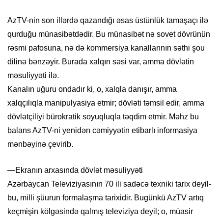
AzTV-nin son illərdə qazandığı əsas üstünlük tamaşaçı ilə
qurduğu münasibətdədir. Bu münasibət nə sovet dövrünün
rəsmi pafosuna, nə də kommersiya kanallarının səthi şou
dilinə bənzəyir. Burada xalqın səsi var, amma dövlətin
məsuliyyəti ilə.
Kanalın uğuru ondadır ki, o, xalqla danışır, amma
xalqçılıqla manipulyasiya etmir; dövləti təmsil edir, amma
dövlətçiliyi bürokratik soyuqluqla təqdim etmir. Məhz bu
balans AzTV-ni yenidən cəmiyyətin etibarlı informasiya
mənbəyinə çevirib.
—Ekranın arxasında dövlət məsuliyyəti
Azərbaycan Televiziyasının 70 ili sadəcə texniki tarix deyil-
bu, milli şüurun formalaşma tarixidir. Bugünkü AzTV artıq
keçmişin kölgəsində qalmış televiziya deyil; o, müasir