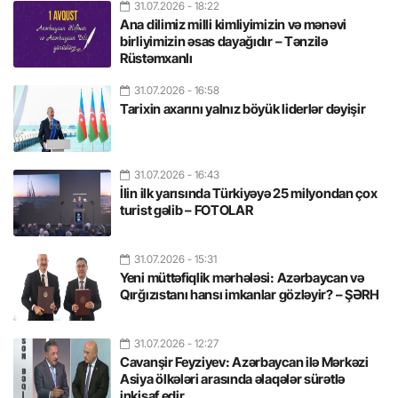
31.07.2026
- 18:22
Ana dilimiz milli kimliyimizin və mənəvi
birliyimizin əsas dayağıdır – Tənzilə
Rüstəmxanlı
31.07.2026
- 16:58
Tarixin axarını yalnız böyük liderlər dəyişir
31.07.2026
- 16:43
İlin ilk yarısında Türkiyəyə 25 milyondan çox
turist gəlib – FOTOLAR
31.07.2026
- 15:31
Yeni müttəfiqlik mərhələsi: Azərbaycan və
Qırğızıstanı hansı imkanlar gözləyir? – ŞƏRH
31.07.2026
- 12:27
Cavanşir Feyziyev: Azərbaycan ilə Mərkəzi
Asiya ölkələri arasında əlaqələr sürətlə
inkişaf edir