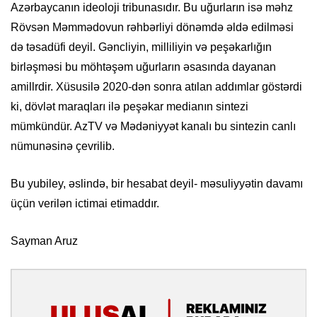
Azərbaycanın ideoloji tribunasıdır. Bu uğurların isə məhz
Rövsən Məmmədovun rəhbərliyi dönəmdə əldə edilməsi
də təsadüfi deyil. Gəncliyin, milliliyin və peşəkarlığın
birləşməsi bu möhtəşəm uğurların əsasında dayanan
amillrdir. Xüsusilə 2020-dən sonra atılan addımlar göstərdi
ki, dövlət maraqları ilə peşəkar medianın sintezi
mümkündür. AzTV və Mədəniyyət kanalı bu sintezin canlı
nümunəsinə çevrilib.
Bu yubiley, əslində, bir hesabat deyil- məsuliyyətin davamı
üçün verilən ictimai etimaddır.
Sayman Aruz