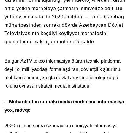
kanalının formalaşdırdığı yeni ideoloji-mədəni xəttin
artıq yetkin mərhələyə çatmasını simvolizə edir. Bu
yubiley, xüsusilə də 2020-ci ildən — İkinci Qarabağ
müharibəsindən sonrakı dövrdə Azərbaycan Dövlət
Televiziyasının keçdiyi keyfiyyət mərhələsini
qiymətləndirmək üçün mühüm fürsətdir.
Bu gün AzTV təkcə informasiya ötürən texniki platforma
deyil; o, milli yaddaşı formalaşdıran, dövlətçilik şüurunu
möhkəmləndirən, xalqla dövlət arasında ideoloji körpü
rolunu oynayan strateji media institutudur.
—Müharibədən sonrakı media mərhələsi: informasiya
yox, mövqe
2020-ci ildən sonra Azərbaycan cəmiyyəti informasiya