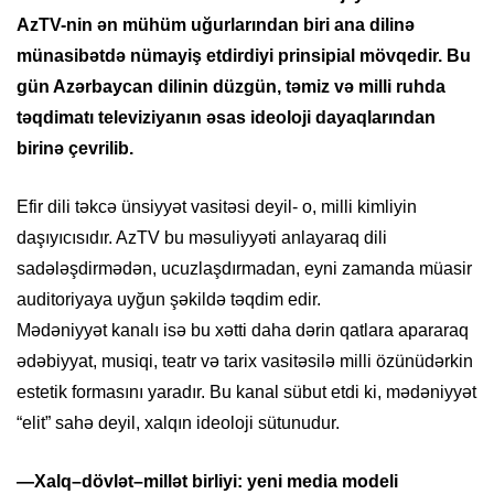
AzTV-nin ən mühüm uğurlarından biri ana dilinə
münasibətdə nümayiş etdirdiyi prinsipial mövqedir. Bu
gün Azərbaycan dilinin düzgün, təmiz və milli ruhda
təqdimatı televiziyanın əsas ideoloji dayaqlarından
birinə çevrilib.
Efir dili təkcə ünsiyyət vasitəsi deyil- o, milli kimliyin
daşıyıcısıdır. AzTV bu məsuliyyəti anlayaraq dili
sadələşdirmədən, ucuzlaşdırmadan, eyni zamanda müasir
auditoriyaya uyğun şəkildə təqdim edir.
Mədəniyyət kanalı isə bu xətti daha dərin qatlara apararaq
ədəbiyyat, musiqi, teatr və tarix vasitəsilə milli özünüdərkin
estetik formasını yaradır. Bu kanal sübut etdi ki, mədəniyyət
“elit” sahə deyil, xalqın ideoloji sütunudur.
—Xalq–dövlət–millət birliyi: yeni media modeli