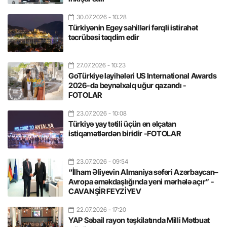
30.07.2026
- 10:28
Türkiyənin Egey sahilləri fərqli istirahət
təcrübəsi təqdim edir
27.07.2026
- 10:23
GoTürkiye layihələri US International Awards
2026-da beynəlxalq uğur qazandı -
FOTOLAR
23.07.2026
- 10:08
Türkiyə yay tətili üçün ən əlçatan
istiqamətlərdən biridir -FOTOLAR
23.07.2026
- 09:54
“İlham Əliyevin Almaniya səfəri Azərbaycan–
Avropa əməkdaşlığında yeni mərhələ açır” -
CAVANŞİR FEYZİYEV
22.07.2026
- 17:20
YAP Səbail rayon təşkilatında Milli Mətbuat