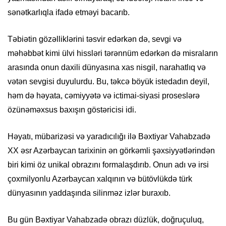
sənətkarlıqla ifadə etməyi bacarıb.
Təbiətin gözəlliklərini təsvir edərkən də, sevgi və
məhəbbət kimi ülvi hissləri tərənnüm edərkən də misraların
arasında onun daxili dünyasına xas nisgil, narahatlıq və
vətən sevgisi duyulurdu. Bu, təkcə böyük istedadın deyil,
həm də həyata, cəmiyyətə və ictimai-siyasi proseslərə
özünəməxsus baxışın göstəricisi idi.
Həyatı, mübarizəsi və yaradıcılığı ilə Bəxtiyar Vahabzadə
XX əsr Azərbaycan tarixinin ən görkəmli şəxsiyyətlərindən
biri kimi öz unikal obrazını formalaşdırıb. Onun adı və irsi
çoxmilyonlu Azərbaycan xalqının və bütövlükdə türk
dünyasının yaddaşında silinməz izlər buraxıb.
Bu gün Bəxtiyar Vahabzadə obrazı düzlük, doğruçuluq,