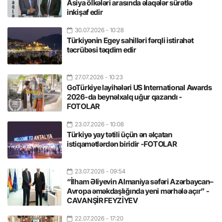
Asiya ölkələri arasında əlaqələr sürətlə
inkişaf edir
30.07.2026
- 10:28
Türkiyənin Egey sahilləri fərqli istirahət
təcrübəsi təqdim edir
27.07.2026
- 10:23
GoTürkiye layihələri US International Awards
2026-da beynəlxalq uğur qazandı -
FOTOLAR
23.07.2026
- 10:08
Türkiyə yay tətili üçün ən əlçatan
istiqamətlərdən biridir -FOTOLAR
23.07.2026
- 09:54
“İlham Əliyevin Almaniya səfəri Azərbaycan–
Avropa əməkdaşlığında yeni mərhələ açır” -
CAVANŞİR FEYZİYEV
22.07.2026
- 17:20