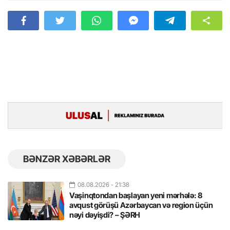
BƏNZƏR XƏBƏRLƏR
08.08.2026
- 21:38
Vaşinqtondan başlayan yeni mərhələ: 8
avqust görüşü Azərbaycan və region üçün
nəyi dəyişdi? – ŞƏRH