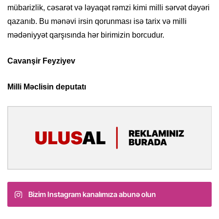
mübarizlik, cəsarət və ləyaqət rəmzi kimi milli sərvət dəyəri
qazanıb. Bu mənəvi irsin qorunması isə tarix və milli
mədəniyyət qarşısında hər birimizin borcudur.
Cavanşir Feyziyev
Milli Məclisin deputatı
Bizim Instagram kanalımıza abunə olun