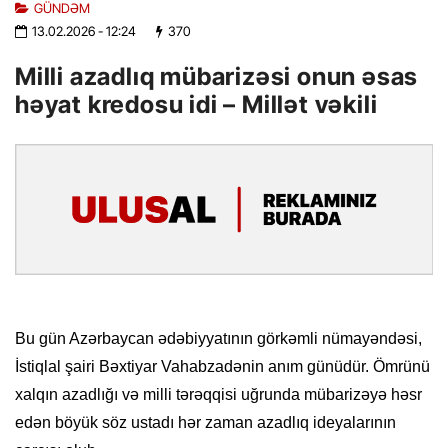
GÜNDƏM
13.02.2026
- 12:24
370
Milli azadlıq mübarizəsi onun əsas
həyat kredosu idi – Millət vəkili
Bu gün Azərbaycan ədəbiyyatının görkəmli nümayəndəsi,
İstiqlal şairi Bəxtiyar Vahabzadənin anım günüdür. Ömrünü
xalqın azadlığı və milli tərəqqisi uğrunda mübarizəyə həsr
edən böyük söz ustadı hər zaman azadlıq ideyalarının