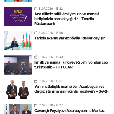
31.07.2026
- 18:22
Ana dilimiz milli kimliyimizin və mənəvi
birliyimizin əsas dayağıdır – Tənzilə
Rüstəmxanlı
31.07.2026
- 16:58
Tarixin axarını yalnız böyük liderlər dəyişir
31.07.2026
- 16:43
İlin ilk yarısında Türkiyəyə 25 milyondan çox
turist gəlib – FOTOLAR
31.07.2026
- 15:31
Yeni müttəfiqlik mərhələsi: Azərbaycan və
Qırğızıstanı hansı imkanlar gözləyir? – ŞƏRH
31.07.2026
- 12:27
Cavanşir Feyziyev: Azərbaycan ilə Mərkəzi