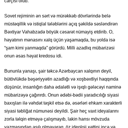
carçısı olub.
Sovet rejiminin ən sərt və mürəkkəb dövrlərində belə
müstəqillik və istiqlal tələblərini açıq şəkildə səsləndirən
Bəxtiyar Vahabzadə böyük cəsarət nümayiş etdirib. O,
həyatının mənasını xalq üçün yaşamaqda, bu yolda isə
“şam kimi yanmaqda” görürdü. Milli azadlıq mübarizəsi
onun əsas həyat kredosu idi.
Bununla yanaşı, şair təkcə Azərbaycan xalqının deyil,
bütövlükdə bəşəriyyətin azadlığı və xoşbəxtliyi haqqında
düşünür, insanlığın daha ədalətli və işıqlı gələcəyi naminə
mübarizəyə çağırırdı. Onun ədəbi-bədii yaradıcılığı siyasi
baxışları ilə vəhdət təşkil etsə də, əsərləri ehkam xarakterli
siyasi təbliğat nümunəsi deyildi. Şair heç vaxt ideyalarını
zorla təlqin etməyə çalışmayıb, lakin hansı mövzuda
yazmasından asılı olmayaraq, öz ideoloji xəttini incə və