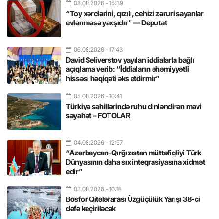
08.08.2026
- 15:39
“Toy xərclərini, qızılı, cehizi zəruri sayanlar
evlənməsə yaxşıdır” — Deputat
06.08.2026
- 17:43
David Seliverstov yayılan iddialarla bağlı
açıqlama verib: “İddiaların əhəmiyyətli
hissəsi həqiqəti əks etdirmir”
05.08.2026
- 10:41
Türkiyə sahillərində ruhu dinləndirən mavi
səyahət – FOTOLAR
04.08.2026
- 12:57
“Azərbaycan-Qırğızıstan müttəfiqliyi Türk
Dünyasının daha sıx inteqrasiyasına xidmət
edir”
03.08.2026
- 10:18
Bosfor Qitələrarası Üzgüçülük Yarışı 38-ci
dəfə keçiriləcək