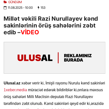
GÜNDƏM
11.08.2025
- 10:00
153
Millət vəkili Razi Nurullayev kənd
sakinlərinin örüş sahələrini zəbt
edib –
VİDEO
Ulusal.az
xəbər verir ki, İmişli rayonu Nurulu kənd sakinləri
1xeber.media
müraciət edərək bildiriblər ki,onlara məxsus
örüş sahələri Milli Məclisin deputatı Razi Nurullayev
tərəfindən zəbt olunub. Kənd sakinləri qeyd edir ki,ərazidə