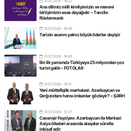
31.07.2026
- 18:22
Ana dilimiz milli kimliyimizin və mənəvi
birliyimizin əsas dayağıdır – Tənzilə
Rüstəmxanlı
31.07.2026
- 16:58
Tarixin axarını yalnız böyük liderlər dəyişir
31.07.2026
- 16:43
İlin ilk yarısında Türkiyəyə 25 milyondan çox
turist gəlib – FOTOLAR
31.07.2026
- 15:31
Yeni müttəfiqlik mərhələsi: Azərbaycan və
Qırğızıstanı hansı imkanlar gözləyir? – ŞƏRH
31.07.2026
- 12:27
Cavanşir Feyziyev: Azərbaycan ilə Mərkəzi
Asiya ölkələri arasında əlaqələr sürətlə
inkişaf edir