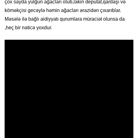
çox sayda yulğun ağacları olub,lakin deputat,qardaşı və
köməkçisi gecəylə həmin ağacları ərazidən çıxarıblar.
Məsələ ilə bağlı aidiyyatı qurumlara müraciət olunsa da
,heç bir nəticə yoxdur.