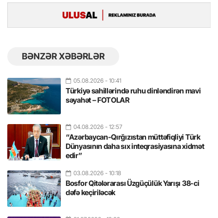
BƏNZƏR XƏBƏRLƏR
05.08.2026
- 10:41
Türkiyə sahillərində ruhu dinləndirən mavi
səyahət – FOTOLAR
04.08.2026
- 12:57
“Azərbaycan-Qırğızıstan müttəfiqliyi Türk
Dünyasının daha sıx inteqrasiyasına xidmət
edir”
03.08.2026
- 10:18
Bosfor Qitələrarası Üzgüçülük Yarışı 38-ci
dəfə keçiriləcək