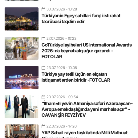
30.07.2026
- 10:28
Türkiyənin Egey sahilləri fərqli istirahət
təcrübəsi təqdim edir
27.07.2026
- 10:23
GoTürkiye layihələri US International Awards
2026-da beynəlxalq uğur qazandı -
FOTOLAR
23.07.2026
- 10:08
Türkiyə yay tətili üçün ən əlçatan
istiqamətlərdən biridir -FOTOLAR
23.07.2026
- 09:54
“İlham Əliyevin Almaniya səfəri Azərbaycan–
Avropa əməkdaşlığında yeni mərhələ açır” -
CAVANŞİR FEYZİYEV
22.07.2026
- 17:20
YAP Səbail rayon təşkilatında Milli Mətbuat