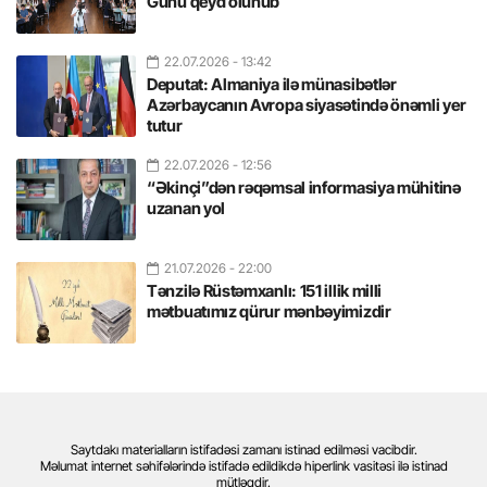
Günü qeyd olunub
22.07.2026
- 13:42
Deputat: Almaniya ilə münasibətlər
Azərbaycanın Avropa siyasətində önəmli yer
tutur
22.07.2026
- 12:56
“Əkinçi”dən rəqəmsal informasiya mühitinə
uzanan yol
21.07.2026
- 22:00
Tənzilə Rüstəmxanlı: 151 illik milli
mətbuatımız qürur mənbəyimizdir
Saytdakı materialların istifadəsi zamanı istinad edilməsi vacibdir.
Məlumat internet səhifələrində istifadə edildikdə hiperlink vasitəsi ilə istinad
mütləqdir.