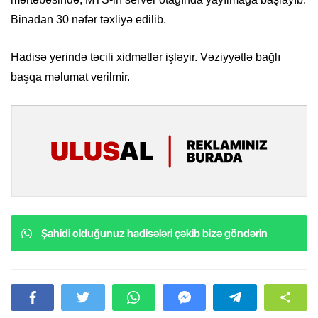
Binadan 30 nəfər təxliyə edilib.
Hadisə yerində təcili xidmətlər işləyir. Vəziyyətlə bağlı
başqa məlumat verilmir.
Şahidi olduğunuz hadisələri çəkib bizə göndərin