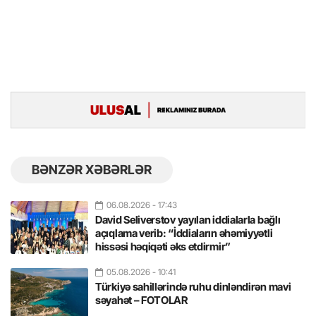
BƏNZƏR XƏBƏRLƏR
06.08.2026
- 17:43
David Seliverstov yayılan iddialarla bağlı
açıqlama verib: “İddiaların əhəmiyyətli
hissəsi həqiqəti əks etdirmir”
05.08.2026
- 10:41
Türkiyə sahillərində ruhu dinləndirən mavi
səyahət – FOTOLAR