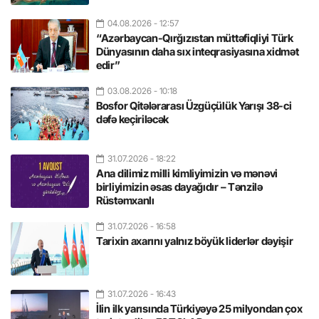
04.08.2026
- 12:57
“Azərbaycan-Qırğızıstan müttəfiqliyi Türk
Dünyasının daha sıx inteqrasiyasına xidmət
edir”
03.08.2026
- 10:18
Bosfor Qitələrarası Üzgüçülük Yarışı 38-ci
dəfə keçiriləcək
31.07.2026
- 18:22
Ana dilimiz milli kimliyimizin və mənəvi
birliyimizin əsas dayağıdır – Tənzilə
Rüstəmxanlı
31.07.2026
- 16:58
Tarixin axarını yalnız böyük liderlər dəyişir
31.07.2026
- 16:43
İlin ilk yarısında Türkiyəyə 25 milyondan çox