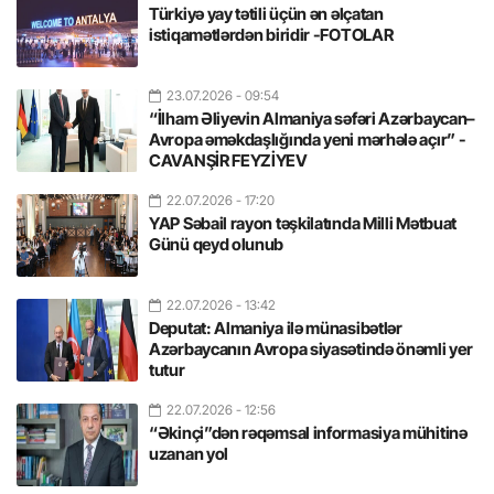
Türkiyə yay tətili üçün ən əlçatan
istiqamətlərdən biridir -FOTOLAR
23.07.2026
- 09:54
“İlham Əliyevin Almaniya səfəri Azərbaycan–
Avropa əməkdaşlığında yeni mərhələ açır” -
CAVANŞİR FEYZİYEV
22.07.2026
- 17:20
YAP Səbail rayon təşkilatında Milli Mətbuat
Günü qeyd olunub
22.07.2026
- 13:42
Deputat: Almaniya ilə münasibətlər
Azərbaycanın Avropa siyasətində önəmli yer
tutur
22.07.2026
- 12:56
“Əkinçi”dən rəqəmsal informasiya mühitinə
uzanan yol