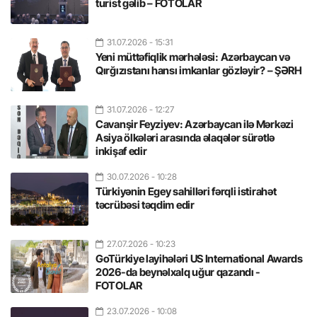
turist gəlib – FOTOLAR
31.07.2026
- 15:31
Yeni müttəfiqlik mərhələsi: Azərbaycan və
Qırğızıstanı hansı imkanlar gözləyir? – ŞƏRH
31.07.2026
- 12:27
Cavanşir Feyziyev: Azərbaycan ilə Mərkəzi
Asiya ölkələri arasında əlaqələr sürətlə
inkişaf edir
30.07.2026
- 10:28
Türkiyənin Egey sahilləri fərqli istirahət
təcrübəsi təqdim edir
27.07.2026
- 10:23
GoTürkiye layihələri US International Awards
2026-da beynəlxalq uğur qazandı -
FOTOLAR
23.07.2026
- 10:08