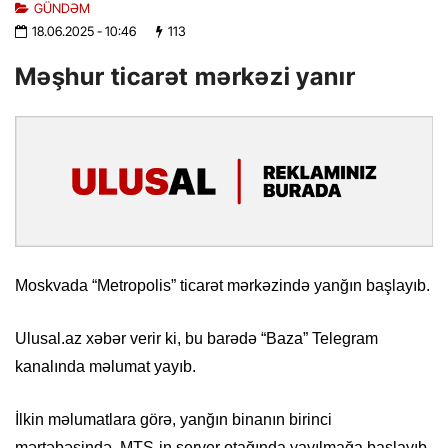
GÜNDƏM
18.06.2025
- 10:46
113
Məşhur ticarət mərkəzi yanır
Moskvada “Metropolis” ticarət mərkəzində yanğın başlayıb.
Ulusal.az xəbər verir ki, bu barədə “Baza” Telegram
kanalında məlumat yayıb.
İlkin məlumatlara görə, yanğın binanın birinci
mərtəbəsində, MTS-in server otağında yayılmağa başlayıb.