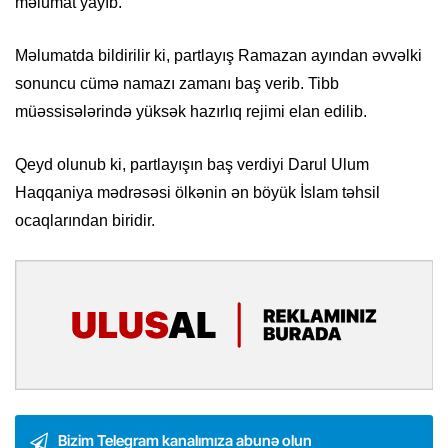
məlumat yayıb.
Məlumatda bildirilir ki, partlayış Ramazan ayından əvvəlki
sonuncu cümə namazı zamanı baş verib. Tibb
müəssisələrində yüksək hazırlıq rejimi elan edilib.
Qeyd olunub ki, partlayışın baş verdiyi Darul Ulum
Haqqaniya mədrəsəsi ölkənin ən böyük İslam təhsil
ocaqlarından biridir.
Bizim Telegram kanalımıza abunə olun