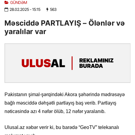
GÜNDƏM
28.02.2025
- 15:15
563
Məsciddə PARTLAYIŞ – Ölənlər və
yaralılar var
Pakistanın şimal-şərqindəki Akora şəhərində mədrəsəyə
bağlı məsciddə dəhşətli partlayış baş verib. Partlayış
nəticəsində azı 4 nəfər ölüb, 12 nəfər yaralanıb.
Ulusal.az xəbər verir ki, bu barədə “GeoTV” telekanalı