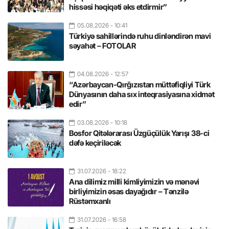
hissəsi həqiqəti əks etdirmir”
05.08.2026
- 10:41
Türkiyə sahillərində ruhu dinləndirən mavi
səyahət – FOTOLAR
04.08.2026
- 12:57
“Azərbaycan-Qırğızıstan müttəfiqliyi Türk
Dünyasının daha sıx inteqrasiyasına xidmət
edir”
03.08.2026
- 10:18
Bosfor Qitələrarası Üzgüçülük Yarışı 38-ci
dəfə keçiriləcək
31.07.2026
- 18:22
Ana dilimiz milli kimliyimizin və mənəvi
birliyimizin əsas dayağıdır – Tənzilə
Rüstəmxanlı
31.07.2026
- 16:58