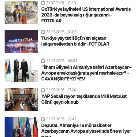
27.07.2026
- 10:23
GoTürkiye layihələri US International Awards
2026-da beynəlxalq uğur qazandı -
FOTOLAR
23.07.2026
- 10:08
Türkiyə yay tətili üçün ən əlçatan
istiqamətlərdən biridir -FOTOLAR
23.07.2026
- 09:54
“İlham Əliyevin Almaniya səfəri Azərbaycan–
Avropa əməkdaşlığında yeni mərhələ açır” -
CAVANŞİR FEYZİYEV
22.07.2026
- 17:20
YAP Səbail rayon təşkilatında Milli Mətbuat
Günü qeyd olunub
22.07.2026
- 13:42
Deputat: Almaniya ilə münasibətlər
Azərbaycanın Avropa siyasətində önəmli yer
tutur