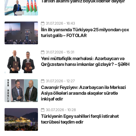
Tarixin axarını yalnız böyük liderlər dəyişir
31.07.2026
- 16:43
İlin ilk yarısında Türkiyəyə 25 milyondan çox
turist gəlib – FOTOLAR
31.07.2026
- 15:31
Yeni müttəfiqlik mərhələsi: Azərbaycan və
Qırğızıstanı hansı imkanlar gözləyir? – ŞƏRH
31.07.2026
- 12:27
Cavanşir Feyziyev: Azərbaycan ilə Mərkəzi
Asiya ölkələri arasında əlaqələr sürətlə
inkişaf edir
30.07.2026
- 10:28
Türkiyənin Egey sahilləri fərqli istirahət
təcrübəsi təqdim edir