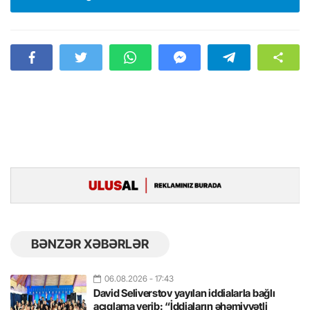
BƏNZƏR XƏBƏRLƏR
06.08.2026
- 17:43
David Seliverstov yayılan iddialarla bağlı
açıqlama verib: “İddiaların əhəmiyyətli