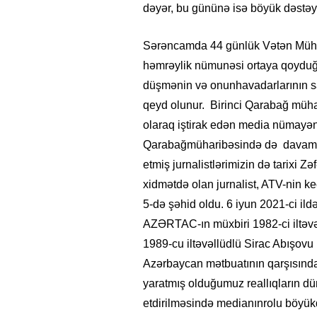
dəyər, bu gününə isə böyük dəstəyi
Sərəncamda 44 günlük Vətən Mühar
həmrəylik nümunəsi ortaya qoyduğu
düşmənin və onunhavadarlarının sa
qeyd olunur. Birinci Qarabağ müha
olaraq iştirak edən media nümayənd
Qarabağmüharibəsində də davam et
etmiş jurnalistlərimizin də tarixi Z
xidmətdə olan jurnalist, ATV-nin 
5-də şəhid oldu. 6 iyun 2021-ci ild
AZƏRTAC-ın müxbiri 1982-ci iltəv
1989-cu iltəvəllüdlü Sirac Abışovu
Azərbaycan mətbuatının qarşısında
yaratmış olduğumuz reallıqların dü
etdirilməsində medianınrolu böyük