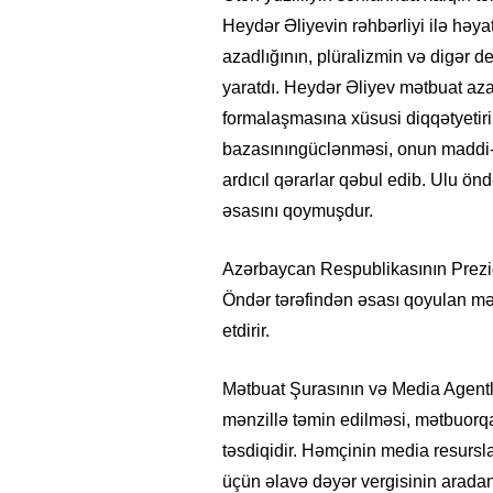
Heydər Əliyevin rəhbərliyi ilə həya
azadlığının, plüralizmin və digər d
yaratdı. Heydər Əliyev mətbuat azad
formalaşmasına xüsusi diqqətyetiri
bazasınıngüclənməsi, onun maddi-
ardıcıl qərarlar qəbul edib. Ulu ö
əsasını qoymuşdur.
Azərbaycan Respublikasının Prezid
Öndər tərəfindən əsası qoyulan mə
etdirir.
26
- 11:12
749
14.05.2026
- 10:58
347
ycan onların çirkin oyununu
“ABŞ və Qərb Çinin daha da
Mətbuat Şurasının və Media Agentli
- VİDEO
istəmir”- VİDEO
mənzillə təmin edilməsi, mətbuorqa
təsdiqidir. Həmçinin media resursla
üçün əlavə dəyər vergisinin aradan 