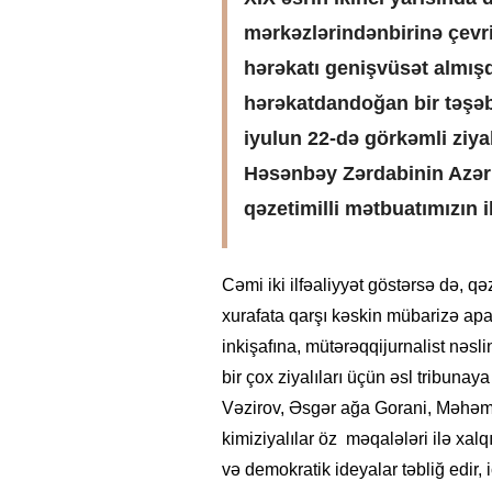
mərkəzlərindənbirinə çevr
hərəkatı genişvüsət almış
hərəkatdandoğan bir təşəbbü
iyulun 22-də görkəmli ziyal
Həsənbəy Zərdabinin Azərb
qəzetimilli mətbuatımızın 
Cəmi iki ilfəaliyyət göstərsə də, qə
xurafata qarşı kəskin mübarizə apard
inkişafına, mütərəqqijurnalist nəsl
bir çox ziyalıları üçün əsl tribuna
Vəzirov, Əsgər ağa Gorani, Məhəm
kimiziyalılar öz məqalələri ilə xalq
və demokratik ideyalar təbliğ edir, i