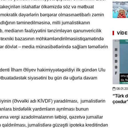
Azərbay
yer tutu
takeçirilən islahatlar ölkəmizdə söz və mətbuat
emokratik dəyərlərin bərqərar olmasınaetibarlı zəmin
22.07.
lığının təminedilməsinə, milli jurnalistikanın
“Əkinçi
b, medianın fəaliyyətini tənzimləyən qanunvericilik
VID
mühitin
texniki bazasının möhkəmləndirilməsiistiqamətində
ndər dövlət – media münasibətlərində sağlam təməllərin
21.07.
Tənzilə R
mətbuat
enti İlham Əliyev hakimiyyətəgəldiyi ilk gündən Ulu
20.07.
tbuatadəstək siyasətini bu gün də uğurla davam
Cavanşi
Üstellə
08.01.2026
- 10:50
424
20.06.2
 böyüməsini
“Türk dünyası ilə bağlı görüləcək işlər
“Azərba
yinin (Əvvəlki adı KİVDF) yaradılması, jurnalistlərin
çoxdur” -VİDEO
pozdu”
20.07.
nlara birdəfəlik yardımların ayrılması bunun
Türkiyə
Antalya
rına vergi azadolmalarının tətbiqi, qəzetvə jurnallar
turistlər
qaldırılması, jurnalistlərə güzəştli ipoteka kreditindən