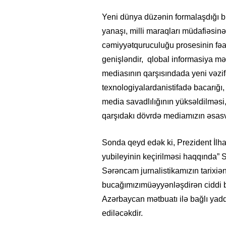
Yeni dünya düzənin formalaşdığı bi
yanaşı, milli maraqları müdafiəsinə
cəmiyyətquruculuğu prosesinin fəal
genişləndir, qlobal informasiya mə
mediasının qarşısındada yeni vəzi
texnologiyalardanistifadə bacarığı, 
media savadlılığının yüksəldilməsi
qarşıdakı dövrdə mediamızın əsasvə
Sonda qeyd edək ki, Prezident İlha
yubileyinin keçirilməsi haqqında” 
Sərəncam jurnalistikamızın tarixi
bucağımızımüəyyənləşdirən ciddi bir
Azərbaycan mətbuatı ilə bağlı yadd
ediləcəkdir.