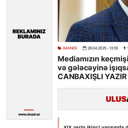
BANNER
26.04.2025
- 13:55
Mediamızın keçmişi
və gələcəyinə işı
CANBAXIŞLI YAZIR
XIX əsrin ikinci yarısında