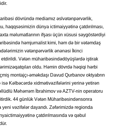
Azərbay
dir.
14.07.
ibəsi dövründə mediamız əslvətənpərvərlik,
Şuşa dü
, haqqsəsimizin dünya ictimaiyyətinə çatdırılması,
mərkəzin
yazır
xta məlumatlarının ifşası üçün xüsusi səygöstərdiyi
ribəsində həmjurnalist kimi, həm də bir vətəmdaş
13.07.
ələrimizin vətənpərvərlik ənənəsi İkinci
Azərbay
dirildi. Vətən müharibəsindədöyüşlərdə iştirak
siyasi a
əfərimizəqatqıları oldu. Həmin dövrdə həqiqi hərbi
13.07.
keçmiş montajçı-əməkdaşı Davud Qurbanov oktyabrın
Cavanşi
ə isə Kəlbəcərdə xidmətivəzifələrini yerinə yetirən
Forumu 
əllüdlü Məhərrəm İbrahimov və AZTV-nin operatoru
hadisəd
 itirdik. 44 günlük Vətən Müharibəsindənsonra
 yeni vəzifələr dayandı. Zəfərimizdə regionda
13.07.
İstirahə
nyaictimaiyyətinə çatdırılmasında və qəbul
olan bu
dür.