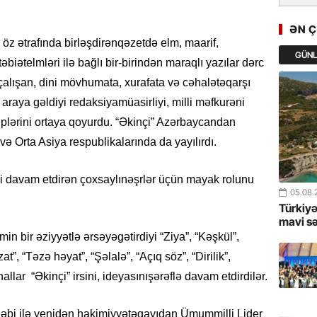
GoTürkiy
Awards 
ƏN 
-FOTOL
ları öz ətrafında birləşdirənqəzetdə elm, maarif,
GÜN
biətelmləri ilə bağlı bir-birindən maraqlı yazılar dərc
23.07.
 çalışan, dini mövhumata, xurafata və cəhalətəqarşı
Türkiyə 
araya gəldiyi redaksiyamüasirliyi, milli məfkurəni
istiqam
nsiplərini ortaya qoyurdu. “Əkinçi” Azərbaycandan
23.07.
ə Orta Asiya respublikalarında da yayılırdı.
“İlham Ə
Azərbay
i davam etdirən çoxsaylınəşrlər üçün mayak rolunu
mərhələ
05.08.
Türkiyə
22.07.
mavi s
in bir əziyyətlə ərsəyəgətirdiyi “Ziya”, “Kəşkül”,
YAP Səba
Günü q
at”, “Təzə həyat”, “Şəlalə”, “Açıq söz”, “Dirilik”,
llar “Əkinçi” irsini, ideyasınışərəflə davam etdirdilər.
22.07.
Deputat
tələbi ilə yenidən hakimiyyətəqayıdan Ümummilli Lider