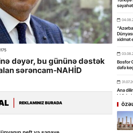
səyahə
04.08.
“Azərbay
Dünyası
xidmət 
1175
03.08.
nə dəyər, bu gününə dəstək
Bosfor Q
dəfə keç
qsalan sərəncam-NAHİD
31.07.
Ana dili
birliyim
Rüstəmx
ÖZƏ
31.07.
Tarixin 
 dünyanın neft və sənaye