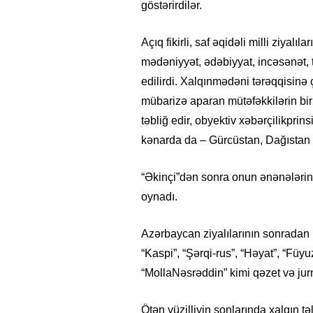
göstərirdilər.
Açıq fikirli, saf əqidəli milli ziyalı
mədəniyyət, ədəbiyyat, incəsənət, tə
edilirdi. Xalqınmədəni tərəqqisinə
mübarizə aparan mütəfəkkilərin bir 
təbliğ edir, obyektiv xəbərçilikpri
kənarda da – Gürcüstan, Dağıstan v
“Əkinçi”dən sonra onun ənənələrin
oynadı.
Azərbaycan ziyalılarının sonradan m
“Kaspi”, “Şərqi-rus”, “Həyat”, “Füyuz
“MollaNəsrəddin” kimi qəzet və jurna
Ötən yüzilliyin sonlarında xalqın 