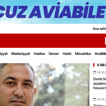
Ana səhi
iyyat
Mədəniyyət
Hadisə
İdman
Hərbi
Müsahibə
Analiti
XƏBƏ
06.08.
David Se
açıqlama
hissəsi 
05.08.
Türkiyə 