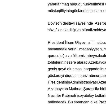
yararlanmaq hüquqununverilməsi və
müstəqilliyiningücləndirilməsinə xi
Dövlətin dəstəyi sayəsində Azərbay
söz, fikir azadlığı və plüralizmideyal
Prezident İlham Əliyev milli mətbu
həyatındakı yerini, mədəniyyətin, m
quruculuğu və ölkəmizinbeynəlxal
töhfələrininəzərə alaraq Azərbaycan
geniş qeyd olunması haqqında imz
göstərdiyi diqqətin bariz nümunəs
PrezidentininAdministrasiyası Azə
Azərbaycan Mətbuat Şurası ilə birli
Nazirlər Kabineti isəyubiley tədbirl
həlledəcək. Bu sərəncan ölkə Prezid