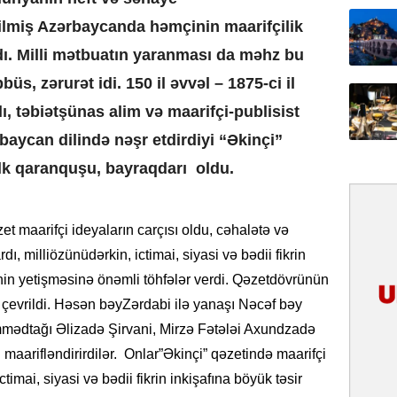
31.07.
ilmiş Azərbaycanda həmçinin maarifçilik
İlin ilk
dı. Milli mətbuatın yaranması da məhz bu
çox tur
s, zərurət idi. 150 il əvvəl – 1875-ci il
31.07.
ı, təbiətşünas alim və maarifçi-publisist
Yeni mü
aycan dilində nəşr etdirdiyi “Əkinçi”
Qırğızıs
ŞƏRH
ilk qaranquşu, bayraqdarı oldu.
31.07.
Cavanşi
zet maarifçi ideyaların carçısı oldu, cəhalətə və
Asiya öl
ı, milliözünüdərkin, ictimai, siyasi və bədii fikrin
inkişaf e
inin yetişməsinə önəmli töhfələr verdi. Qəzetdövrünün
30.07.
ya çevrildi. Həsən bəyZərdabi ilə yanaşı Nəcəf bəy
Türkiyən
mədtağı Əlizadə Şirvani, Mirzə Fətələi Axundzadə
təcrübəs
ı maarifləndirirdilər. Onlar”Əkinçi” qəzetində maarifçi
ctimai, siyasi və bədii fikrin inkişafına böyük təsir
27.07.