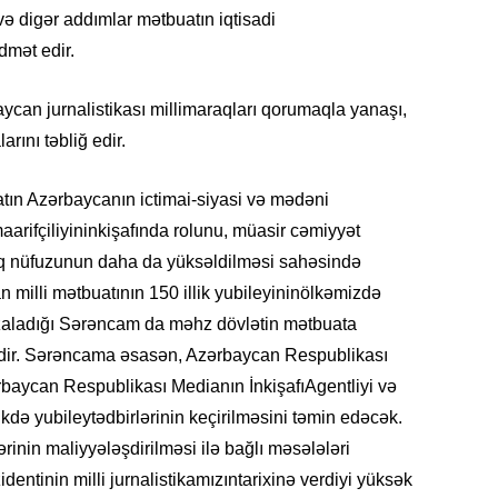
 digər addımlar mətbuatın iqtisadi
19.07.
dmət edir.
Şuşa art
dialoq 
can jurnalistikası millimaraqları qorumaqla yanaşı,
17.07.
arını təbliğ edir.
Yeni dü
Türkiyə
atın Azərbaycanın ictimai-siyasi və mədəni
aarifçiliyininkişafında rolunu, müasir cəmiyyət
15.07.
q nüfuzunun daha da yüksəldilməsi sahəsində
Albert R
təqdimat
 milli mətbuatının 150 illik yubileyininölkəmizdə
aladığı Sərəncam da məhz dövlətin mətbuata
15.07.
idir. Sərəncama əsasən, Azərbaycan Respublikası
Türkiyə
rbaycan Respublikası Medianın İnkişafıAgentliyi və
yaxşı d
kdə yubileytədbirlərinin keçirilməsini təmin edəcək.
14.07.
ərinin maliyyələşdirilməsi ilə bağlı məsələləri
Beynəlx
entinin milli jurnalistikamızıntarixinə verdiyi yüksək