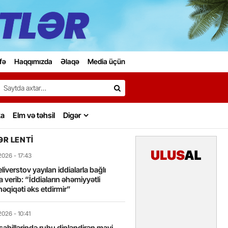
fə
Haqqımızda
Əlaqə
Media üçün
Search…
ka
Elm və təhsil
Digər
R LENTI
2026
- 17:43
liverstov yayılan iddialarla bağlı
 verib: “İddiaların əhəmiyyətli
həqiqəti əks etdirmir”
2026
- 10:41
sahillərində ruhu dinləndirən mavi