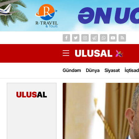
Gündəm
Dünya
Siyasət
İqtisad