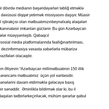
11.07.2
r dövrdə medianın bəşəridəyərləri təbliğ etməklə
“İndiki
 dəxüsusi diqqət yetirmək missiyasını daşıyır. Müasir
mənada 
 iştirakçısı olan mətbuatımızınbeynəlxalq əlaqələri
10.07.
kanınatəsir imkanları güclənir. Bu gün Azərbaycan
Ankara 
fələr müəyyənləşib. Qabaqcıl
diploma
sosial media platformalarında fəallığınartırılması,
Deputa
, dezinformasiya vəsaxta xəbərlərlə mübarizə
08.07.
zifələri olacaqdır.
Kapadoki
və Atçıl
m Əliyevin “Azərbaycan millimətbuatının 150 illik
olundu
Sərəncamı mətbuatımız üçün yol xəritəsidir.
ənənələrini davam etdirməklə gələcəyə baxış
07.07.
 sənəddir. Əminliklə bildirmək olar ki, bu il
NATO-nu
ola bilə
aqalan tədbirlərkeçiriləcək, mühüm qərarlar qəbul
07.07.