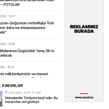
t – FOTOLAR
2026
- 12:57
can-Qırğızıstan müttəfiqliyi Türk
nın daha sıx inteqrasiyasına
edir”
2026
- 10:18
itələrarası Üzgüçülük Yarışı 38-ci
iriləcək
2026
- 18:22
miz milli kimliyimizin və mənəvi
izin əsas dayağıdır – Tənzilə
anlı
L XƏBƏRLƏR
10.06.2026
- 10:40
1204
2026
- 16:58
Velosipedlə Türkiyəni kəşf edin: Bu
axarını yalnız böyük liderlər dəyişir
marşrutlar sizi gözləyir