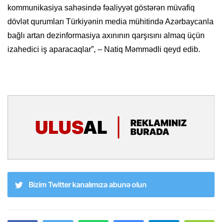
kommunikasiya sahəsində fəaliyyət göstərən müvafiq
dövlət qurumları Türkiyənin media mühitində Azərbaycanla
bağlı artan dezinformasiya axınının qarşısını almaq üçün
izahedici iş aparacaqlar”, – Natiq Məmmədli qeyd edib.
Bizim Twitter kanalımıza abunə olun