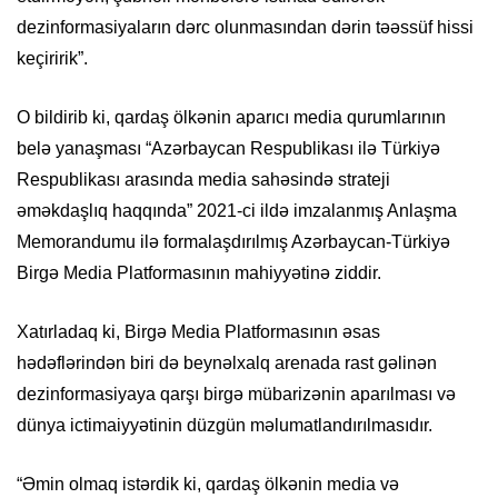
dezinformasiyaların dərc olunmasından dərin təəssüf hissi
keçiririk”.
O bildirib ki, qardaş ölkənin aparıcı media qurumlarının
belə yanaşması “Azərbaycan Respublikası ilə Türkiyə
Respublikası arasında media sahəsində strateji
əməkdaşlıq haqqında” 2021-ci ildə imzalanmış Anlaşma
Memorandumu ilə formalaşdırılmış Azərbaycan-Türkiyə
Birgə Media Platformasının mahiyyətinə ziddir.
Xatırladaq ki, Birgə Media Platformasının əsas
hədəflərindən biri də beynəlxalq arenada rast gəlinən
dezinformasiyaya qarşı birgə mübarizənin aparılması və
dünya ictimaiyyətinin düzgün məlumatlandırılmasıdır.
“Əmin olmaq istərdik ki, qardaş ölkənin media və