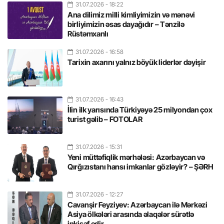
31.07.2026
- 18:22
Ana dilimiz milli kimliyimizin və mənəvi
birliyimizin əsas dayağıdır – Tənzilə
Rüstəmxanlı
31.07.2026
- 16:58
Tarixin axarını yalnız böyük liderlər dəyişir
31.07.2026
- 16:43
İlin ilk yarısında Türkiyəyə 25 milyondan çox
turist gəlib – FOTOLAR
31.07.2026
- 15:31
Yeni müttəfiqlik mərhələsi: Azərbaycan və
Qırğızıstanı hansı imkanlar gözləyir? – ŞƏRH
31.07.2026
- 12:27
Cavanşir Feyziyev: Azərbaycan ilə Mərkəzi
Asiya ölkələri arasında əlaqələr sürətlə
inkişaf edir