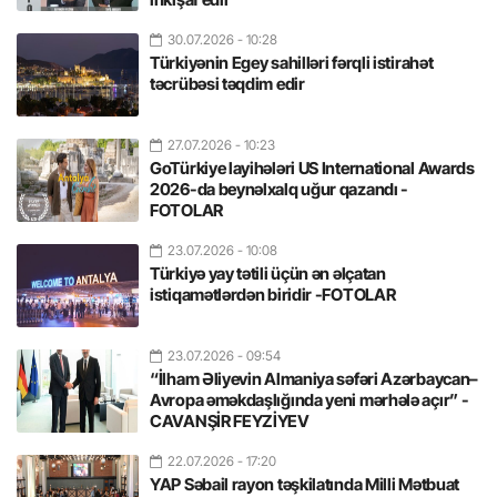
30.07.2026
- 10:28
Türkiyənin Egey sahilləri fərqli istirahət
təcrübəsi təqdim edir
27.07.2026
- 10:23
GoTürkiye layihələri US International Awards
2026-da beynəlxalq uğur qazandı -
FOTOLAR
23.07.2026
- 10:08
Türkiyə yay tətili üçün ən əlçatan
istiqamətlərdən biridir -FOTOLAR
23.07.2026
- 09:54
“İlham Əliyevin Almaniya səfəri Azərbaycan–
Avropa əməkdaşlığında yeni mərhələ açır” -
CAVANŞİR FEYZİYEV
22.07.2026
- 17:20
YAP Səbail rayon təşkilatında Milli Mətbuat