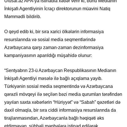
Ulusal.az APA-ya istinadla xəbər verir ki, bunu Medianın
İnkişafı Agentliyinin İcraçı direktorunun müavini Natiq
Məmmədli bildirib.
O qeyd edib ki, bir sıra xarici ölkələrin informasiya
resurslarında və sosial media seqmentlərində
Azərbaycana qarşı zaman-zaman dezinformasiya
kampaniyasının aparıldığı müşahidə olunur:
“Sentyabrın 23-ü Azərbaycan Respublikasının Medianın
İnkişafı Agentliyi məsələ ilə bağlı açıqlama yayıb.
Türkiyənin sosial media seqmentində və Azərbaycana
qərəzli mövqeyi ilə seçilən bəzi media qurumları tərəfindən
yayılan saxta xəbərlərin “Hüriyyət” və “Sabah” qəzetləri də
daxil olmaqla, bir sıra ciddi informasiya resurslarında da
tirajlanmasından, Azərbaycanla bağlı həqiqəti əks
etdirməyən, şübhəli mənbələrə istinad edilərək