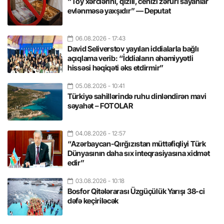
“Toy xərclərini, qızılı, cehizi zəruri sayanlar
evlənməsə yaxşıdır” — Deputat
06.08.2026
- 17:43
David Seliverstov yayılan iddialarla bağlı
açıqlama verib: “İddiaların əhəmiyyətli
hissəsi həqiqəti əks etdirmir”
05.08.2026
- 10:41
Türkiyə sahillərində ruhu dinləndirən mavi
səyahət – FOTOLAR
04.08.2026
- 12:57
“Azərbaycan-Qırğızıstan müttəfiqliyi Türk
Dünyasının daha sıx inteqrasiyasına xidmət
edir”
03.08.2026
- 10:18
Bosfor Qitələrarası Üzgüçülük Yarışı 38-ci
dəfə keçiriləcək