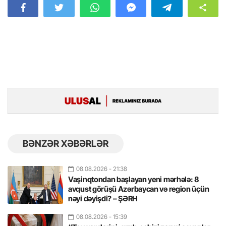
BƏNZƏR XƏBƏRLƏR
08.08.2026
- 21:38
Vaşinqtondan başlayan yeni mərhələ: 8
avqust görüşü Azərbaycan və region üçün
nəyi dəyişdi? – ŞƏRH
08.08.2026
- 15:39