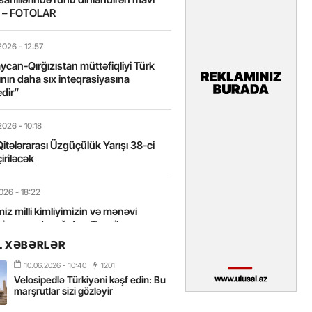
t – FOTOLAR
2026
- 12:57
can-Qırğızıstan müttəfiqliyi Türk
nın daha sıx inteqrasiyasına
edir”
2026
- 10:18
itələrarası Üzgüçülük Yarışı 38-ci
iriləcək
2026
- 18:22
miz milli kimliyimizin və mənəvi
izin əsas dayağıdır – Tənzilə
anlı
L XƏBƏRLƏR
10.06.2026
- 10:40
1201
2026
- 16:58
Velosipedlə Türkiyəni kəşf edin: Bu
axarını yalnız böyük liderlər dəyişir
marşrutlar sizi gözləyir