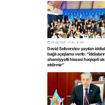
06.08.2026
- 17:43
341
David Seliverstov yayılan iddial
bağlı açıqlama verib: “İddiaları
əhəmiyyətli hissəsi həqiqəti ək
etdirmir”