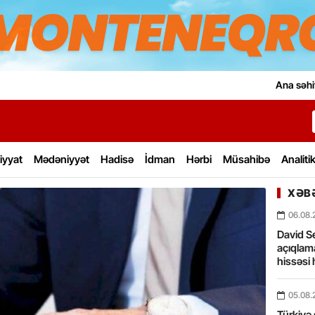
Ana səhi
iyyat
Mədəniyyət
Hadisə
İdman
Hərbi
Müsahibə
Analiti
XƏBƏ
06.08.
David Se
açıqlama
hissəsi 
05.08.
Türkiyə 