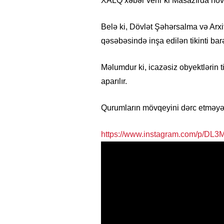
XALQ xəbər verir ki Masazırda növbə
Belə ki, Dövlət Şəhərsalma və Arxi
qəsəbəsində inşa edilən tikinti ba
Məlumdur ki, icazəsiz obyektlərin ti
aparılır.
Qurumların mövqeyini dərc etməyə 
https://www.instagram.com/p/DL3