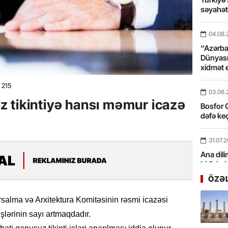
səyahə
04.08.
“Azərbay
Dünyası
xidmət 
215
03.08.
 tikintiyə hansı məmur icazə
Bosfor Q
dəfə keç
31.07.
Ana dili
birliyim
Rüstəmx
ÖZƏ
31.07.
alma və Arxitektura Komitəsinin rəsmi icazəsi
Tarixin 
şlərinin sayı artmaqdadır.