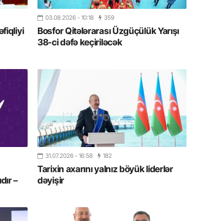
Azərbay
03.08.2026
- 10:18
359
14.07.
iqliyi
Bosfor Qitələrarası Üzgüçülük Yarışı
Şuşa dü
38-ci dəfə keçiriləcək
mərkəzin
yazır
13.07.
Azərbay
siyasi a
13.07.
Cavanşi
Forumu 
31.07.2026
- 16:58
182
hadisəd
Tarixin axarını yalnız böyük liderlər
dır –
dəyişir
13.07.
İstirahə
olan bu