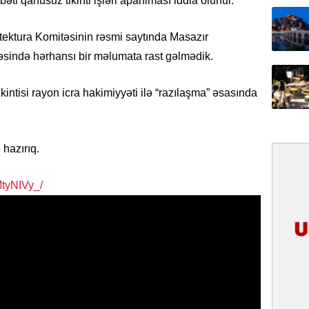
ti qanusuz tikinti işləri aparılması iddia olunur.
31.07.
İlin ilk
tektura Komitəsinin rəsmi saytında Masazır
çox tur
rəsində hərhansı bir məlumata rast gəlmədik.
31.07.
kintisi rayon icra hakimiyyəti ilə “razılaşma” əsasında
Yeni mü
Qırğızıs
ŞƏRH
hazırıq.
31.07.
Cavanşi
MtyNIVy_/
Asiya öl
inkişaf e
30.07.
Türkiyən
təcrübəs
27.07.