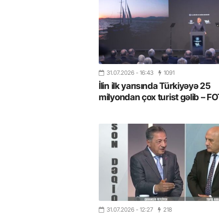
31.07.2026
- 16:43
1091
İlin ilk yarısında Türkiyəyə 25
milyondan çox turist gəlib – 
31.07.2026
- 12:27
218