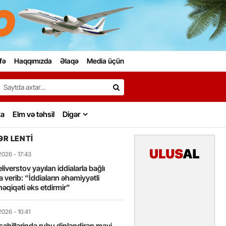
fə
Haqqımızda
Əlaqə
Media üçün
Search…
ka
Elm və təhsil
Digər
R LENTI
2026
- 17:43
liverstov yayılan iddialarla bağlı
 verib: “İddiaların əhəmiyyətli
həqiqəti əks etdirmir”
2026
- 10:41
sahillərində ruhu dinləndirən mavi