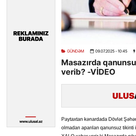
GÜNDƏM
09.07.2025
- 10:45
Masazırda qanunsuz
verib? -VİDEO
Paytaxtan kənardada Dövlət Şəhərs
olmadan aparılan qanunsuz tikinti i