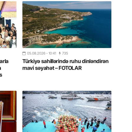
19.07.
Şuşa art
dialoq 
17.07.
Yeni dü
Türkiyə
05.08.2026
- 10:41
735
arla
Türkiyə sahillərində ruhu dinləndirən
15.07.
n
mavi səyahət – FOTOLAR
Albert R
s
təqdimat
15.07.
Türkiyə
yaxşı d
14.07.
Beynəlx