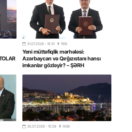
11.07.2
“İndiki
mənada 
10.07.
Ankara 
31.07.2026
- 15:31
1106
diploma
Yeni müttəfiqlik mərhələsi:
Deputa
FOTOLAR
Azərbaycan və Qırğızıstanı hansı
imkanlar gözləyir? – ŞƏRH
08.07.
Kapadoki
və Atçıl
olundu
07.07.
NATO-nu
ola bilə
30.07.2026
- 10:28
1436
07.07.