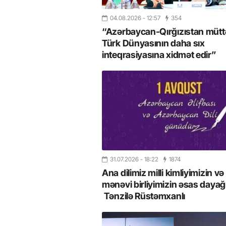
04.08.2026
- 12:57
354
“Azərbaycan-Qırğızıstan müttəf
Türk Dünyasının daha sıx
inteqrasiyasına xidmət edir”
31.07.2026
- 18:22
1874
Ana dilimiz milli kimliyimizin və
mənəvi birliyimizin əsas dayağı
Tənzilə Rüstəmxanlı