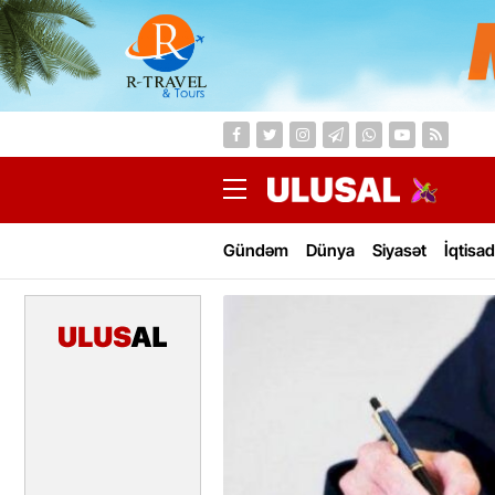
Gündəm
Dünya
Siyasət
İqtisad