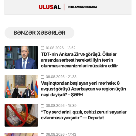
BƏNZƏR XƏBƏRLƏR
10.08.2026
- 13:52
TDT-nin Ankara Zirvə görüşü: Ölkələr
arasında sərbəst hərəkətliliyin təmin
olunması mexanizmləri müzakirə edilir
08.08.2026
- 21:38
Vaşinqtondan başlayan yeni mərhələ: 8
avqust görüşü Azərbaycan və region üçün
nəyi dəyişdi? – ŞƏRH
08.08.2026
- 15:39
“Toy xərclərini, qızılı, cehizi zəruri sayanlar
evlənməsə yaxşıdır” — Deputat
06.08.2026
- 17:43