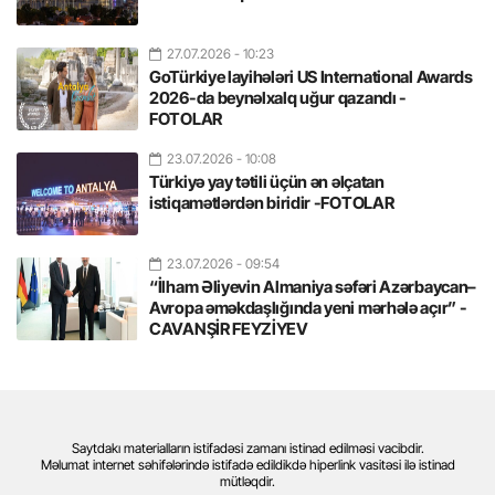
27.07.2026
- 10:23
GoTürkiye layihələri US International Awards
2026-da beynəlxalq uğur qazandı -
FOTOLAR
23.07.2026
- 10:08
Türkiyə yay tətili üçün ən əlçatan
istiqamətlərdən biridir -FOTOLAR
23.07.2026
- 09:54
“İlham Əliyevin Almaniya səfəri Azərbaycan–
Avropa əməkdaşlığında yeni mərhələ açır” -
CAVANŞİR FEYZİYEV
Saytdakı materialların istifadəsi zamanı istinad edilməsi vacibdir.
Məlumat internet səhifələrində istifadə edildikdə hiperlink vasitəsi ilə istinad
mütləqdir.