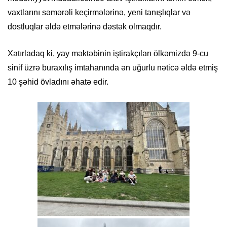
vaxtlarını səmərəli keçirmələrinə, yeni tanışlıqlar və
dostluqlar əldə etmələrinə dəstək olmaqdır.
Xatırladaq ki, yay məktəbinin iştirakçıları ölkəmizdə 9-cu
sinif üzrə buraxılış imtahanında ən uğurlu nəticə əldə etmiş
10 şəhid övladını əhatə edir.