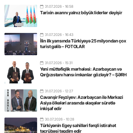
31.07.2026
- 16:58
Tarixin axarını yalnız böyük liderlər dəyişir
31.07.2026
- 16:43
İlin ilk yarısında Türkiyəyə 25 milyondan çox
turist gəlib – FOTOLAR
31.07.2026
- 15:31
Yeni müttəfiqlik mərhələsi: Azərbaycan və
Qırğızıstanı hansı imkanlar gözləyir? – ŞƏRH
31.07.2026
- 12:27
Cavanşir Feyziyev: Azərbaycan ilə Mərkəzi
Asiya ölkələri arasında əlaqələr sürətlə
inkişaf edir
30.07.2026
- 10:28
Türkiyənin Egey sahilləri fərqli istirahət
təcrübəsi təqdim edir