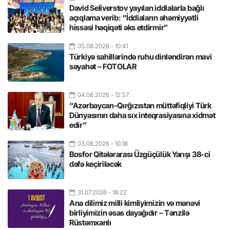
David Seliverstov yayılan iddialarla bağlı
açıqlama verib: “İddiaların əhəmiyyətli
hissəsi həqiqəti əks etdirmir”
05.08.2026
- 10:41
Türkiyə sahillərində ruhu dinləndirən mavi
səyahət – FOTOLAR
04.08.2026
- 12:57
“Azərbaycan-Qırğızıstan müttəfiqliyi Türk
Dünyasının daha sıx inteqrasiyasına xidmət
edir”
03.08.2026
- 10:18
Bosfor Qitələrarası Üzgüçülük Yarışı 38-ci
dəfə keçiriləcək
31.07.2026
- 18:22
Ana dilimiz milli kimliyimizin və mənəvi
birliyimizin əsas dayağıdır – Tənzilə
Rüstəmxanlı