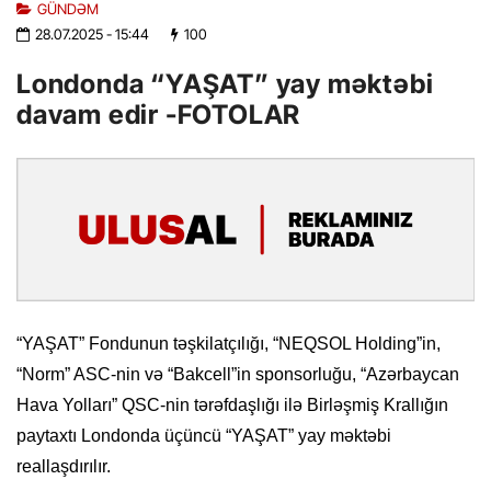
GÜNDƏM
28.07.2025
- 15:44
100
Londonda “YAŞAT” yay məktəbi
davam edir -FOTOLAR
“YAŞAT” Fondunun təşkilatçılığı, “NEQSOL Holding”in,
“Norm” ASC-nin və “Bakcell”in sponsorluğu, “Azərbaycan
Hava Yolları” QSC-nin tərəfdaşlığı ilə Birləşmiş Krallığın
paytaxtı Londonda üçüncü “YAŞAT” yay məktəbi
reallaşdırılır.