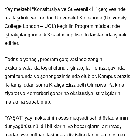
Yay məktəbi “Konstitusiya və Suverenlik İli” çərçivəsində
reallaşdırılır və London Universitet Kollecində (University
College London – UCL) keçirilir. Proqram müddətində
iştirakçılar gündəlik 3 saatlıq ingilis dili dərslərində iştirak
edirlər.
Tədrislə yanaşı, proqram çərçivəsində zəngin
ekskursiyalar da təşkil olunur. İştirakçılar Temza çayında
gəmi turunda və şəhər gəzintisində olublar. Kampus ərazisi
ilə tanışlıqdan sonra Kraliça Elizabeth Olimpiya Parkına
ziyarət və Kenterberi şəhərinə ekskursiya iştirakçıların
marağına səbəb olub.
“YAŞAT” yay məktəbinin əsas məqsədi şəhid övladlarının
dünyagörüşünü, dil biliklərini və bacarıqlarını artırmaq,
mədəniyyət mübadiləsində aktiv iştiraklarını təmin etmək,