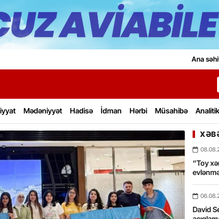
Ana səhi
iyyat
Mədəniyyət
Hadisə
İdman
Hərbi
Müsahibə
Analiti
XƏBƏ
08.08.
“Toy xərc
evlənmə
06.08.
David Se
açıqlama