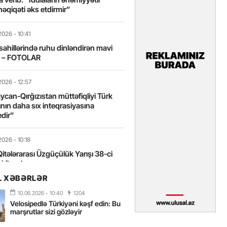
həqiqəti əks etdirmir”
2026
- 10:41
sahillərində ruhu dinləndirən mavi
t – FOTOLAR
2026
- 12:57
can-Qırğızıstan müttəfiqliyi Türk
nın daha sıx inteqrasiyasına
edir”
2026
- 10:18
itələrarası Üzgüçülük Yarışı 38-ci
iriləcək
L XƏBƏRLƏR
2026
- 18:22
10.06.2026
- 10:40
1204
miz milli kimliyimizin və mənəvi
Velosipedlə Türkiyəni kəşf edin: Bu
izin əsas dayağıdır – Tənzilə
marşrutlar sizi gözləyir
anlı