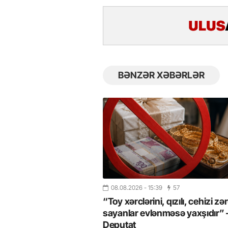
BƏNZƏR XƏBƏRLƏR
26
- 11:12
750
14.05.2026
- 10:58
347
ycan onların çirkin oyununu
“ABŞ və Qərb Çinin daha da
- VİDEO
istəmir”- VİDEO
08.08.2026
- 15:39
57
“Toy xərclərini, qızılı, cehizi zər
sayanlar evlənməsə yaxşıdır”
Deputat