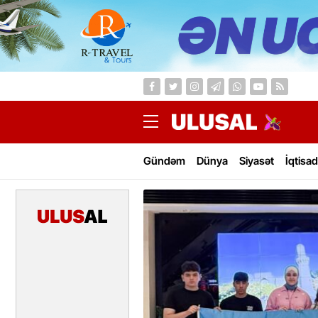
Gündəm
Dünya
Siyasət
İqtisad