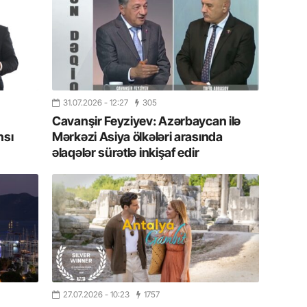
13.07.
İstirahə
olan bu
11.07.2
“İndiki
31.07.2026
- 12:27
305
mənada 
Cavanşir Feyziyev: Azərbaycan ilə
nsı
Mərkəzi Asiya ölkələri arasında
10.07.
əlaqələr sürətlə inkişaf edir
Ankara 
diploma
Deputa
08.07.
Kapadoki
və Atçıl
olundu
27.07.2026
- 10:23
1757
07.07.