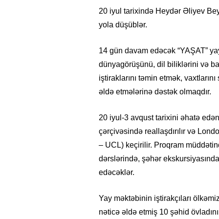
20 iyul tarixində Heydər Əliyev Be
yola düşüblər.
14 gün davam edəcək “YAŞAT” yay 
dünyagörüşünü, dil biliklərini və b
iştiraklarını təmin etmək, vaxtlarını
əldə etmələrinə dəstək olmaqdır.
20 iyul-3 avqust tarixini əhatə edə
çərçivəsində reallaşdırılır və Lon
– UCL) keçirilir. Proqram müddətində 
dərslərində, şəhər ekskursiyasında,
edəcəklər.
Yay məktəbinin iştirakçıları ölkəmi
nəticə əldə etmiş 10 şəhid övladını