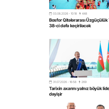
03.08.2026
- 10:18
448
Bosfor Qitələrarası Üzgüçülük 
38-ci dəfə keçiriləcək
31.07.2026
- 16:58
269
Tarixin axarını yalnız böyük lide
dəyişir