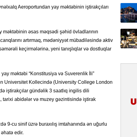
ynəlxalq Aeroportundan yay məktəbinin iştirakçıları
31.07.
Tarixin 
məktəbinin əsas məqsədi şəhid övladlarının
31.07.
acarıqlarını artırmaq, mədəniyyət mübadiləsində aktiv
İlin ilk
çox tur
 səmərəli keçirmələrinə, yeni tanışlıqlar və dostluqlar
31.07.
Yeni mü
n yay məktəbi “Konstitusiya və Suverenlik İli”
Qırğızıs
don Universitet Kollecində (University College London
ŞƏRH
iştirakçılar gündəlik 3 saatlıq ingilis dili
31.07.
 tarixi abidələr və muzey gəzintisində iştirak
Cavanşi
Asiya öl
inkişaf e
zdə 9-cu sinif üzrə buraxılış imtahanında ən uğurlu
 əhatə edir.
30.07.