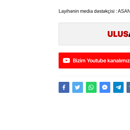
Layihənin media dəstəkçisi : ASA
Bizim Youtube kanalımız