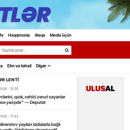
fə
Haqqımızda
Əlaqə
Media üçün
Search…
ka
Elm və təhsil
Digər
R LENTI
2026
- 15:39
lərini, qızılı, cehizi zəruri sayanlar
sə yaxşıdır” — Deputat
2026
- 17:43
liverstov yayılan iddialarla bağlı
 verib: “İddiaların əhəmiyyətli