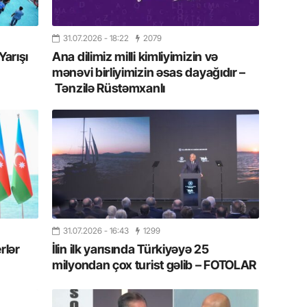
yaxşı d
14.07.
31.07.2026
- 18:22
2079
Beynəlx
Yarışı
Ana dilimiz milli kimliyimizin və
Azərbay
mənəvi birliyimizin əsas dayağıdır –
Tənzilə Rüstəmxanlı
14.07.
Şuşa dü
mərkəzin
yazır
13.07.
Azərbay
siyasi a
31.07.2026
- 16:43
1299
13.07.
rlər
İlin ilk yarısında Türkiyəyə 25
Cavanşi
milyondan çox turist gəlib – FOTOLAR
Forumu 
hadisəd