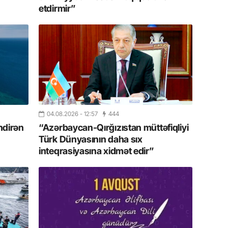
20.07.
etdirmir”
Türkiyə
Antalya
turistlər
19.07.
Şuşa art
dialoq 
17.07.
04.08.2026
- 12:57
444
Yeni dü
ndirən
“Azərbaycan-Qırğızıstan müttəfiqliyi
Türkiyə
Türk Dünyasının daha sıx
inteqrasiyasına xidmət edir”
15.07.
Albert R
təqdimat
15.07.
Türkiyə