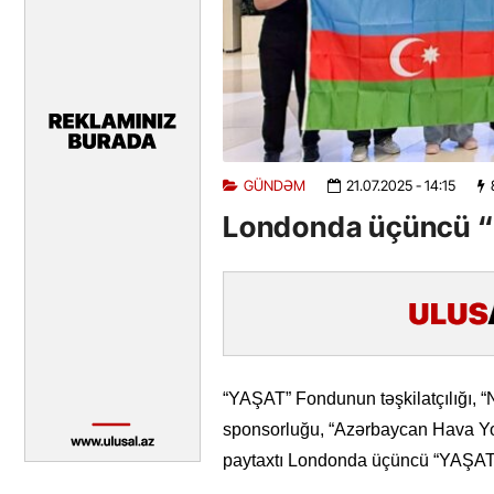
GÜNDƏM
21.07.2025
- 14:15
Londonda üçüncü “
“YAŞAT” Fondunun təşkilatçılığı, 
sponsorluğu, “Azərbaycan Hava Yoll
paytaxtı Londonda üçüncü “YAŞAT”