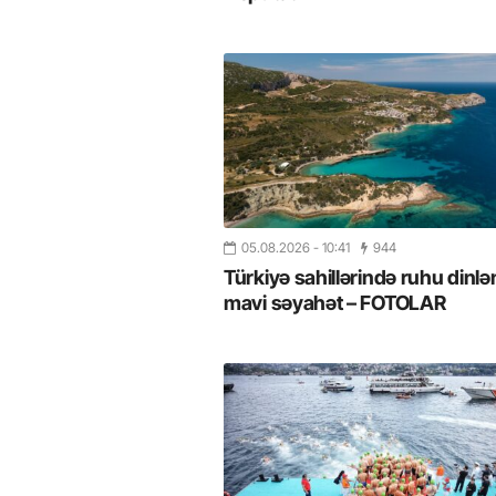
05.08.2026
- 10:41
944
Türkiyə sahillərində ruhu dinlə
mavi səyahət – FOTOLAR