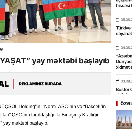
hissəsi 
05.08.
Türkiyə 
səyahə
04.08.
86
“Azərbay
YAŞAT” yay məktəbi başlayıb
Dünyası
xidmət 
03.08.
Bosfor Q
dəfə keç
ÖZƏ
“NEQSOL Holding”in, “Norm” ASC-nin və “Bakcell”in
31.07.
arı” QSC-nin tərəfdaşlığı ilə Birləşmiş Krallığın
Ana dili
birliyim
 yay məktəbi başlayıb.
Rüstəmx