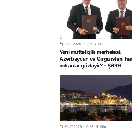
31.07.2026
- 15:31
1313
Yeni müttəfiqlik mərhələsi:
Azərbaycan və Qırğızıstanı ha
imkanlar gözləyir? – ŞƏRH
30.07.2026
- 10:28
1616