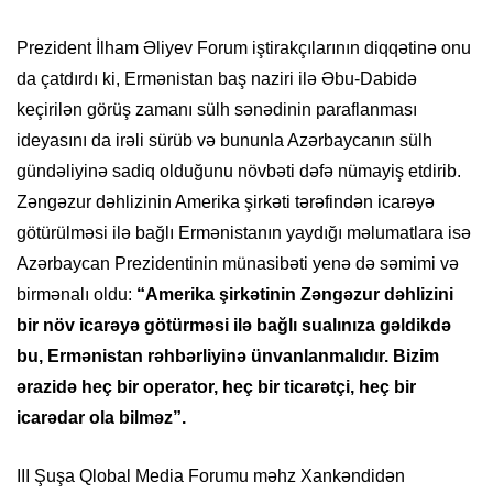
Prezident İlham Əliyev Forum iştirakçılarının diqqətinə onu
da çatdırdı ki, Ermənistan baş naziri ilə Əbu-Dabidə
keçirilən görüş zamanı sülh sənədinin paraflanması
ideyasını da irəli sürüb və bununla Azərbaycanın sülh
gündəliyinə sadiq olduğunu növbəti dəfə nümayiş etdirib.
Zəngəzur dəhlizinin Amerika şirkəti tərəfindən icarəyə
götürülməsi ilə bağlı Ermənistanın yaydığı məlumatlara isə
Azərbaycan Prezidentinin münasibəti yenə də səmimi və
birmənalı oldu:
“Amerika şirkətinin Zəngəzur dəhlizini
bir növ icarəyə götürməsi ilə bağlı sualınıza gəldikdə
bu, Ermənistan rəhbərliyinə ünvanlanmalıdır. Bizim
ərazidə heç bir operator, heç bir ticarətçi, heç bir
icarədar ola bilməz”.
III Şuşa Qlobal Media Forumu məhz Xankəndidən