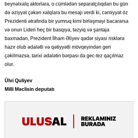
beynəlxalq aktorlara, o cümlədən separatçılıqdan bu gün
də əziyyət çəkən xalqlara bu mesajı verdi ki, cəmiyyət öz
Prezidenti ətrafında bir yumruq kimi birləşməyi bacararsa
və onun Lideri heç bir basqıya, təzyiq və şantaja
baxmadan, Prezident İlham Əliyev qədər siyasi risklərə
hazır olub ədalətli və qətiyyətli mövqeyindən geri
çəkilməzsə, tarixi ədalətin bərpası da gec-tez qaçılmaz
olur.
Ülvi Quliyev
Milli Məclisin deputatı