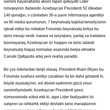
səmimi bəyanatlarda əksini tapan qətiyyətli Lider
mövqeyinin ifadəsidir. Azərbaycan Prezidenti 52 ölkədən
140 qonağın, o cümlədən 30-a yaxın informasiya agentliyi
və 80 media qurumunun, 7 beynəlxalq təşkilat təmsilçisinin
iştirak etdiyi bu mötəbər Forumda beynəlxalq birliyə bu
tarixi mesajı verdi: maneə və təzyiqlərə, şantaj və hədələrə
baxmayaraq, Azərbaycan öz haqqını və tarixi ədaləti
beynəlxalq hüquq normaları əsasında bərpa etməklə
Cənubi Qafqazda artıq yeni reallıq yaradıb.
Bir çox liderlərdən fərqli olaraq, Prezident İlham Əliyev bu
Forumda suallara verdiyi cavabları ilə bir daha göstərdi ki,
böyük siyasətçinin, əsl dövlət xadiminin gücü onun
səmimiliyindədir. Azərbaycan Prezidenti şəxsi
nümunəsində sübut etdi ki, əgər Lider fəaliyyətini öz
xalqının və rəhbərlik etdiyi dövlətin tarixi maraqlarının