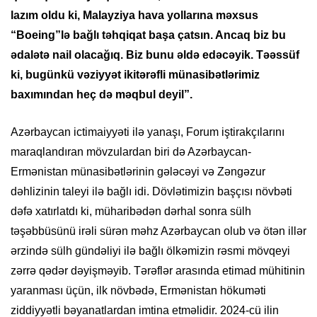
lazım oldu ki, Malayziya hava yollarına məxsus
“Boeing”lə bağlı təhqiqat başa çatsın. Ancaq biz bu
ədalətə nail olacağıq. Biz bunu əldə edəcəyik. Təəssüf
ki, bugünkü vəziyyət ikitərəfli münasibətlərimiz
baxımından heç də məqbul deyil”.
Azərbaycan ictimaiyyəti ilə yanaşı, Forum iştirakçılarını
maraqlandıran mövzulardan biri də Azərbaycan-
Ermənistan münasibətlərinin gələcəyi və Zəngəzur
dəhlizinin taleyi ilə bağlı idi. Dövlətimizin başçısı növbəti
dəfə xatırlatdı ki, müharibədən dərhal sonra sülh
təşəbbüsünü irəli sürən məhz Azərbaycan olub və ötən illər
ərzində sülh gündəliyi ilə bağlı ölkəmizin rəsmi mövqeyi
zərrə qədər dəyişməyib. Tərəflər arasında etimad mühitinin
yaranması üçün, ilk növbədə, Ermənistan hökuməti
ziddiyyətli bəyanatlardan imtina etməlidir. 2024-cü ilin