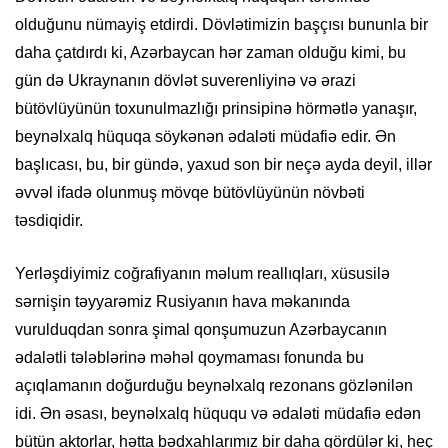
olduğunu nümayiş etdirdi. Dövlətimizin başçısı bununla bir
daha çatdırdı ki, Azərbaycan hər zaman olduğu kimi, bu
gün də Ukraynanın dövlət suverenliyinə və ərazi
bütövlüyünün toxunulmazlığı prinsipinə hörmətlə yanaşır,
beynəlxalq hüquqa söykənən ədaləti müdafiə edir. Ən
başlıcası, bu, bir gündə, yaxud son bir neçə ayda deyil, illər
əvvəl ifadə olunmuş mövqe bütövlüyünün növbəti
təsdiqidir.
Yerləşdiyimiz coğrafiyanın məlum reallıqları, xüsusilə
sərnişin təyyarəmiz Rusiyanın hava məkanında
vurulduqdan sonra şimal qonşumuzun Azərbaycanın
ədalətli tələblərinə məhəl qoymaması fonunda bu
açıqlamanın doğurduğu beynəlxalq rezonans gözlənilən
idi. Ən əsası, beynəlxalq hüququ və ədaləti müdafiə edən
bütün aktorlar, hətta bədxahlarımız bir daha gördülər ki, heç