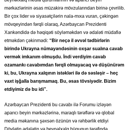
mərkəzlərinin əsas müzakirə mövzularından birinə çevrilib.
Bir çox lider və siyasətçilərin nala-mıxa vuran, çəkingən
mövqeyindən fərqli olaraq, Azərbaycan Prezidenti
Xankəndidə də həqiqəti söyləməkdən və ədaləti müdafiə
etməkdən çəkinmədi:
“Bir neçə il əvvəl tədbirlərin
birində Ukrayna nümayəndəsinin oxşar sualına cavab
vermək imkanım olmuşdu. İndi verdiyim cavab
ozamankı cavabımdan fərqli olmayacaq və düşünürəm
ki, bu, Ukrayna xalqının istəkləri ilə də səsləşir – heç
vaxt işğalla barışmamaq. Bu, əsas tövsiyədir. Bizim
etdiyimiz də bu idi”.
Azərbaycan Prezidenti bu cavabı ilə Forumu izləyən
aparıcı beyin mərkəzlərinə, maraqlı tərəflərə və qlobal
media məkanına şəxsən özünün və rəhbərlik etdiyi
Dövlətin ədalətin və beynəlxalq hüququn tərəfində