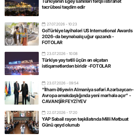
Türkiyənin Egey sahilləri fərqli istirahət
təcrübəsi təqdim edir
27.07.2026
- 10:23
GoTürkiye layihələri US International Awards
2026-da beynəlxalq uğur qazandı -
FOTOLAR
23.07.2026
- 10:08
Türkiyə yay tətili üçün ən əlçatan
istiqamətlərdən biridir -FOTOLAR
23.07.2026
- 09:54
“İlham Əliyevin Almaniya səfəri Azərbaycan–
Avropa əməkdaşlığında yeni mərhələ açır” -
CAVANŞİR FEYZİYEV
22.07.2026
- 17:20
YAP Səbail rayon təşkilatında Milli Mətbuat
Günü qeyd olunub