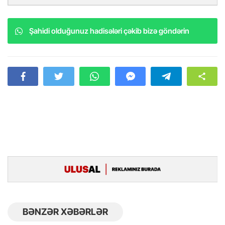
Şahidi olduğunuz hadisələri çəkib bizə göndərin
BƏNZƏR XƏBƏRLƏR