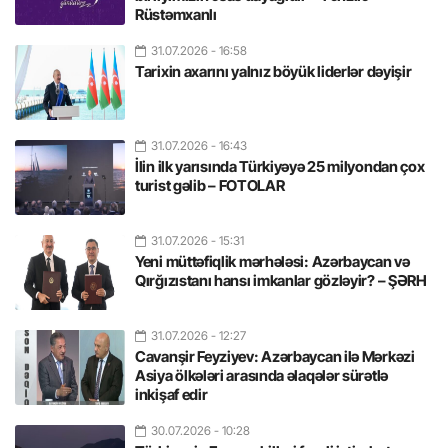
Rüstəmxanlı
31.07.2026
- 16:58
Tarixin axarını yalnız böyük liderlər dəyişir
31.07.2026
- 16:43
İlin ilk yarısında Türkiyəyə 25 milyondan çox
turist gəlib – FOTOLAR
31.07.2026
- 15:31
Yeni müttəfiqlik mərhələsi: Azərbaycan və
Qırğızıstanı hansı imkanlar gözləyir? – ŞƏRH
31.07.2026
- 12:27
Cavanşir Feyziyev: Azərbaycan ilə Mərkəzi
Asiya ölkələri arasında əlaqələr sürətlə
inkişaf edir
30.07.2026
- 10:28