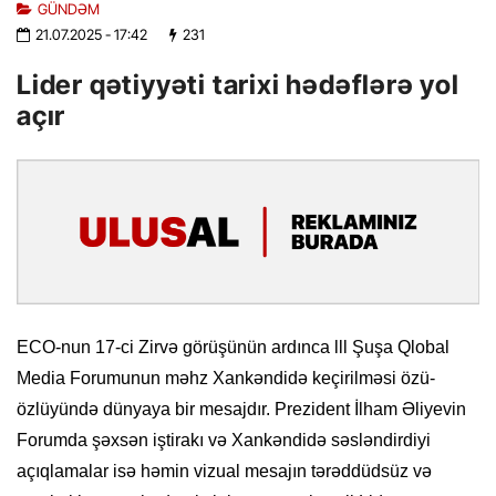
GÜNDƏM
21.07.2025
- 17:42
231
Lider qətiyyəti tarixi hədəflərə yol
açır
ECO-nun 17-ci Zirvə görüşünün ardınca lll Şuşa Qlobal
Media Forumunun məhz Xankəndidə keçirilməsi özü-
özlüyündə dünyaya bir mesajdır. Prezident İlham Əliyevin
Forumda şəxsən iştirakı və Xankəndidə səsləndirdiyi
açıqlamalar isə həmin vizual mesajın tərəddüdsüz və