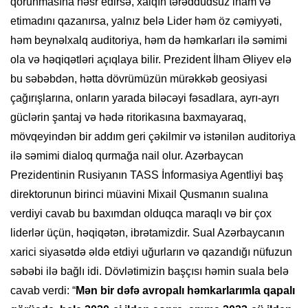
qorunmasına həsr edirsə, xalqın tərəddüdsüz inam və
etimadını qazanırsa, yalnız belə Lider həm öz cəmiyyəti,
həm beynəlxalq auditoriya, həm də həmkarları ilə səmimi
ola və həqiqətləri açıqlaya bilir. Prezident İlham Əliyev elə
bu səbəbdən, hətta dövrümüzün mürəkkəb geosiyasi
çağırışlarına, onların yarada biləcəyi fəsadlara, ayrı-ayrı
güclərin şantaj və hədə ritorikasına baxmayaraq,
mövqeyindən bir addım geri çəkilmir və istənilən auditoriya
ilə səmimi dialoq qurmağa nail olur. Azərbaycan
Prezidentinin Rusiyanın TASS İnformasiya Agentliyi baş
direktorunun birinci müavini Mixail Qusmanın sualına
verdiyi cavab bu baxımdan olduqca maraqlı və bir çox
liderlər üçün, həqiqətən, ibrətamizdir. Sual Azərbaycanın
xarici siyasətdə əldə etdiyi uğurların və qazandığı nüfuzun
səbəbi ilə bağlı idi. Dövlətimizin başçısı həmin suala belə
cavab verdi: “
Mən bir dəfə avropalı həmkarlarımla qapalı