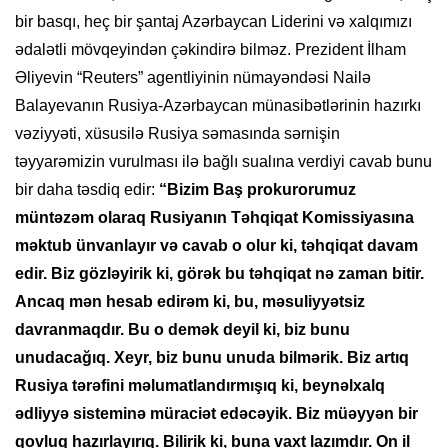
bir basqı, heç bir şantaj Azərbaycan Liderini və xalqımızı
ədalətli mövqeyindən çəkindirə bilməz. Prezident İlham
Əliyevin “Reuters” agentliyinin nümayəndəsi Nailə
Balayevanın Rusiya-Azərbaycan münasibətlərinin hazırkı
vəziyyəti, xüsusilə Rusiya səmasında sərnişin
təyyarəmizin vurulması ilə bağlı sualına verdiyi cavab bunu
bir daha təsdiq edir:
“Bizim Baş prokurorumuz
müntəzəm olaraq Rusiyanın Təhqiqat Komissiyasına
məktub ünvanlayır və cavab o olur ki, təhqiqat davam
edir. Biz gözləyirik ki, görək bu təhqiqat nə zaman bitir.
Ancaq mən hesab edirəm ki, bu, məsuliyyətsiz
davranmaqdır. Bu o demək deyil ki, biz bunu
unudacağıq. Xeyr, biz bunu unuda bilmərik. Biz artıq
Rusiya tərəfini məlumatlandırmışıq ki, beynəlxalq
ədliyyə sisteminə müraciət edəcəyik. Biz müəyyən bir
qovluq hazırlayırıq. Bilirik ki, buna vaxt lazımdır. On il