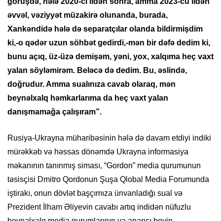
görüşdə, hələ 2020-ci ildən sonra, amma 2023-cü ildən
əvvəl, vəziyyət müzakirə olunanda, burada,
Xankəndidə hələ də separatçılar olanda bildirmişdim
ki,-o qədər uzun söhbət gedirdi,-mən bir dəfə dedim ki,
bunu açıq, üz-üzə demişəm, yəni, yox, xalqıma heç vaxt
yalan söyləmirəm. Beləcə də dedim. Bu, əslində,
doğrudur. Amma sualınıza cavab olaraq, mən
beynəlxalq həmkarlarıma da heç vaxt yalan
danışmamağa çalışıram”.
Rusiya-Ukrayna müharibəsinin hələ də davam etdiyi indiki
mürəkkəb və həssas dönəmdə Ukrayna informasiya
məkanının tanınmış siması, “Gordon” media qurumunun
təsisçisi Dmitro Qordonun Şuşa Qlobal Media Forumunda
iştirakı, onun dövlət başçımıza ünvanladığı sual və
Prezident İlham Əliyevin cavabı artıq indidən nüfuzlu
beynəlxalq media qurumlarının və aparıcı beyin