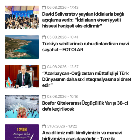
06.08.2026
- 17:43
David Seliverstov yayılan iddialarla bağlı
açıqlama verib: “İddiaların əhəmiyyətli
hissəsi həqiqəti əks etdirmir”
05.08.2026
- 10:41
Türkiyə sahillərində ruhu dinləndirən mavi
səyahət – FOTOLAR
04.08.2026
- 12:57
“Azərbaycan-Qırğızıstan müttəfiqliyi Türk
Dünyasının daha sıx inteqrasiyasına xidmət
edir”
03.08.2026
- 10:18
Bosfor Qitələrarası Üzgüçülük Yarışı 38-ci
dəfə keçiriləcək
31.07.2026
- 18:22
Ana dilimiz milli kimliyimizin və mənəvi
birliyimizin əsas dayağıdır – Tənzilə