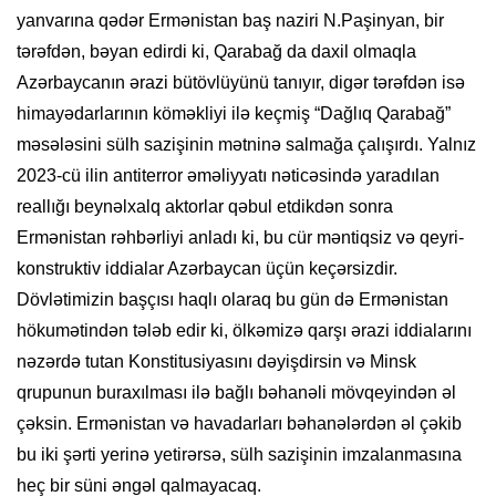
yanvarına qədər Ermənistan baş naziri N.Paşinyan, bir
tərəfdən, bəyan edirdi ki, Qarabağ da daxil olmaqla
Azərbaycanın ərazi bütövlüyünü tanıyır, digər tərəfdən isə
himayədarlarının köməkliyi ilə keçmiş “Dağlıq Qarabağ”
məsələsini sülh sazişinin mətninə salmağa çalışırdı. Yalnız
2023-cü ilin antiterror əməliyyatı nəticəsində yaradılan
reallığı beynəlxalq aktorlar qəbul etdikdən sonra
Ermənistan rəhbərliyi anladı ki, bu cür məntiqsiz və qeyri-
konstruktiv iddialar Azərbaycan üçün keçərsizdir.
Dövlətimizin başçısı haqlı olaraq bu gün də Ermənistan
hökumətindən tələb edir ki, ölkəmizə qarşı ərazi iddialarını
nəzərdə tutan Konstitusiyasını dəyişdirsin və Minsk
qrupunun buraxılması ilə bağlı bəhanəli mövqeyindən əl
çəksin. Ermənistan və havadarları bəhanələrdən əl çəkib
bu iki şərti yerinə yetirərsə, sülh sazişinin imzalanmasına
heç bir süni əngəl qalmayacaq.