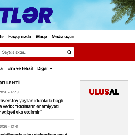
fə
Haqqımızda
Əlaqə
Media üçün
Search…
ka
Elm və təhsil
Digər
R LENTI
2026
- 17:43
liverstov yayılan iddialarla bağlı
 verib: “İddiaların əhəmiyyətli
həqiqəti əks etdirmir”
2026
- 10:41
sahillərində ruhu dinləndirən mavi