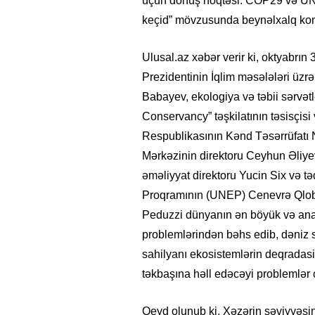
üçün dönüş nöqtəsi: COP29 və UN
keçid” mövzusunda beynəlxalq konf
Ulusal.az xəbər verir ki, oktyabrın
Prezidentinin İqlim məsələləri üz
Babayev, ekologiya və təbii sərvət
Conservancy” təşkilatının təsisçis
Respublikasının Kənd Təsərrüfatı Na
Mərkəzinin direktoru Ceyhun Əliye
əməliyyat direktoru Yucin Six və t
Proqramının (UNEP) Cenevrə Qlob
Peduzzi dünyanın ən böyük və ana
problemlərindən bəhs edib, dəniz s
sahilyanı ekosistemlərin deqradasiy
təkbaşına həll edəcəyi problemlər o
Qeyd olunub ki, Xəzərin səviyyəsi