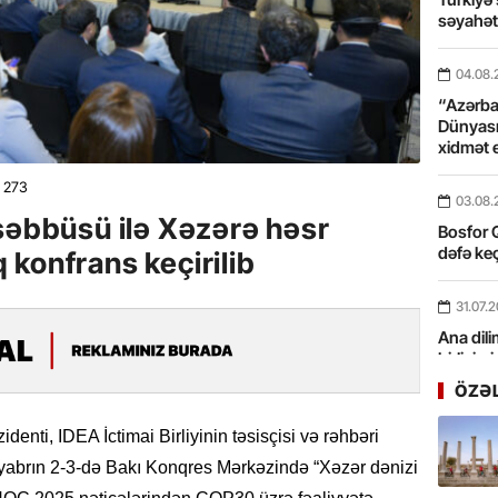
səyahə
04.08.
“Azərbay
Dünyası
xidmət 
273
03.08.
şəbbüsü ilə Xəzərə həsr
Bosfor Q
dəfə keç
konfrans keçirilib
31.07.
Ana dili
birliyim
Rüstəmx
ÖZƏ
31.07.
enti, IDEA İctimai Birliyinin təsisçisi və rəhbəri
Tarixin 
tyabrın 2-3-də Bakı Konqres Mərkəzində “Xəzər dənizi