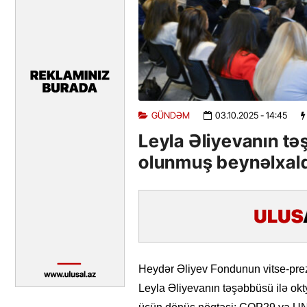
GÜNDƏM
03.10.2025
- 14:45
Leyla Əliyevanın tə
olunmuş beynəlxalq 
Heydər Əliyev Fondunun vitse-prezid
Leyla Əliyevanın təşəbbüsü ilə ok