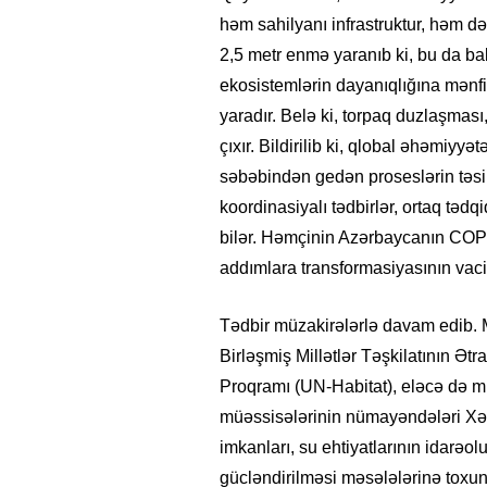
həm sahilyanı infrastruktur, həm də
2,5 metr enmə yaranıb ki, bu da bal
ekosistemlərin dayanıqlığına mənfi t
yaradır. Belə ki, torpaq duzlaşması,
çıxır. Bildirilib ki, qlobal əhəmiyyə
səbəbindən gedən proseslərin təsir 
koordinasiyalı tədbirlər, ortaq tədqi
bilər. Həmçinin Azərbaycanın COP29
addımlara transformasiyasının vac
Tədbir müzakirələrlə davam edib. 
Birləşmiş Millətlər Təşkilatının 
Proqramı (UN-Habitat), eləcə də müx
müəssisələrinin nümayəndələri Xəz
imkanları, su ehtiyatlarının idarə
gücləndirilməsi məsələlərinə toxunu