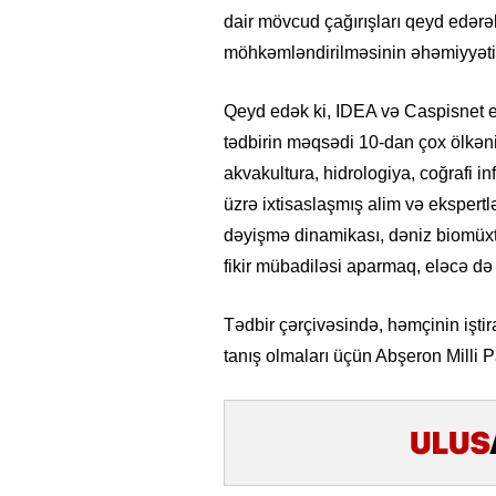
dair mövcud çağırışları qeyd edər
möhkəmləndirilməsinin əhəmiyyətin
Qeyd edək ki, IDEA və Caspisnet elm
tədbirin məqsədi 10-dan çox ölkəni
akvakultura, hidrologiya, coğrafi in
üzrə ixtisaslaşmış alim və ekspertl
dəyişmə dinamikası, dəniz biomüxtəl
fikir mübadiləsi aparmaq, eləcə də 
Tədbir çərçivəsində, həmçinin iştira
26
- 11:12
750
14.05.2026
- 10:58
347
tanış olmaları üçün Abşeron Milli Pa
ycan onların çirkin oyununu
“ABŞ və Qərb Çinin daha da
- VİDEO
istəmir”- VİDEO