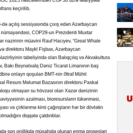
OC 2025 nəticələrindən COP30 üzrə fəaliyyətə
31.07.
rans keçirilib.
İlin ilk
çox tur
 3-də açılış sessiyasında çıxış edən Azərbaycan
rə nümayəndəsi, COP29-un Prezidenti Muxtar
31.07.
lər nazirinin müavini Rauf Hacıyev, “Great Whale
Yeni mü
Qırğızıs
i və direktoru Maykl Fişbax, Azərbaycan
ŞƏRH
zirliyinin tabeliyində olan Balıqçılıq və Akvakultura
v, Bakı Beynəlxalq Dəniz Ticarət Limanının baş
31.07.
ədbirə onlayn qoşulan BMT-nin Ətraf Mühit
Cavanşi
Asiya öl
al Resurs Məlumat Bazasının direktoru Paskal
inkişaf e
loqu olmayan su hövzəsi olan Xəzər dənizinin
əviyyəsinin azalması, bioresursların tükənməsi,
30.07.
ası və çirklənmə kimi çağırışların hər bir dövlətin
Türkiyən
təcrübəs
lmadığını diqqətə çatdırıblar.
27.07.
ndə son onillikdə müşahidə olunan enmə prosesləri