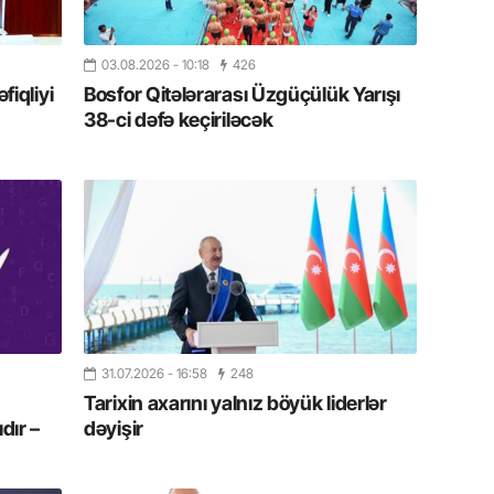
11.07.2
“İndiki
03.08.2026
- 10:18
426
mənada 
iqliyi
Bosfor Qitələrarası Üzgüçülük Yarışı
38-ci dəfə keçiriləcək
10.07.
Ankara 
diploma
Deputa
08.07.
Kapadoki
və Atçıl
olundu
31.07.2026
- 16:58
248
07.07.
Tarixin axarını yalnız böyük liderlər
NATO-nu
dır –
dəyişir
ola bilə
07.07.