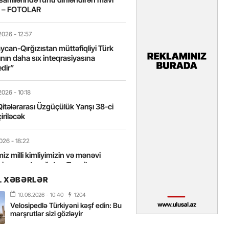
t – FOTOLAR
2026
- 12:57
can-Qırğızıstan müttəfiqliyi Türk
nın daha sıx inteqrasiyasına
edir”
2026
- 10:18
itələrarası Üzgüçülük Yarışı 38-ci
iriləcək
2026
- 18:22
miz milli kimliyimizin və mənəvi
izin əsas dayağıdır – Tənzilə
anlı
L XƏBƏRLƏR
10.06.2026
- 10:40
1204
2026
- 16:58
Velosipedlə Türkiyəni kəşf edin: Bu
axarını yalnız böyük liderlər dəyişir
marşrutlar sizi gözləyir