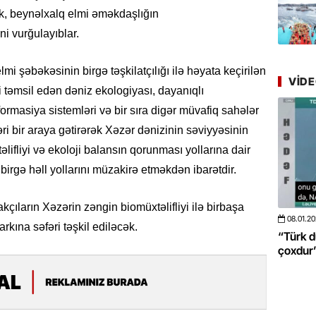
Azərbay
ək, beynəlxalq elmi əməkdaşlığın
yer tutu
i vurğulayıblar.
22.07.
“Əkinçi
i şəbəkəsinin birgə təşkilatçılığı ilə həyata keçirilən
VID
mühitin
 təmsil edən dəniz ekologiyası, dayanıqlı
formasiya sistemləri və bir sıra digər müvafiq sahələr
21.07.
əri bir araya gətirərək Xəzər dənizinin səviyyəsinin
Tənzilə R
mətbuat
ifliyi və ekoloji balansın qorunması yollarına dair
birgə həll yollarını müzakirə etməkdən ibarətdir.
20.07.
Cavanşi
kçıların Xəzərin zəngin biomüxtəlifliyi ilə birbaşa
Üstellə
08.01.2026
- 10:50
424
20.06.2
rkına səfəri təşkil ediləcək.
 böyüməsini
“Türk dünyası ilə bağlı görüləcək işlər
“Azərba
çoxdur” -VİDEO
pozdu”
20.07.
Türkiyə
Antalya
turistlər