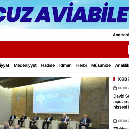
Ana səhi
iyyat
Mədəniyyət
Hadisə
İdman
Hərbi
Müsahibə
Analiti
XƏBƏ
06.08.
David Se
açıqlama
hissəsi 
05.08.
Türkiyə 