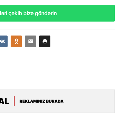
19.07.
əri çəkib bizə göndərin
Şuşa art
dialoq 
17.07.
Yeni dü
Türkiyə
15.07.
Albert R
təqdimat
15.07.
Türkiyə
yaxşı d
14.07.
Beynəlx