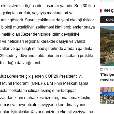
GoTürkiy
 ekosistemlər üçün ciddi fəsadlar yaradır. Son 30 ildə
Awards 
ƏN 
ıqçılıq təsərrüfatı, yaşayış məntəqələri və
-FOTOL
GÜN
əsir göstərir. Suyun çəkilməsi də yeni ekoloji risklər
23.07.
 bioloji müxtəlifliyin zəifləməsi kimi problemlər ortaya
Türkiyə 
tə malik olan Xəzər dənizində iqlim dəyişikliyi
istiqam
və nəticələri regional xarakter daşıyır və yalnız
qatlar və qarşılıqlı etimad şəraitində aradan qaldırıla
23.07.
 sədrliyi dövründə əldə olunan nəticələrin praktiki
“İlham Ə
Azərbay
ib olduğu da vurğulanıb.
mərhələ
05.08.
Türkiyə
Müzakirələrdə çıxış edən COP29 Prezidentliyi,
22.07.
mavi s
Ətraf Mühit Proqramı (UNEP), BMT-nin Məskunlaşma
YAP Səba
təlif ölkələrin ixtisaslaşmış elmi-tədqiqat
Günü q
ər dənizinin mühafizəsi üzrə regional əməkdaşlıq
22.07.
olunması və beynəlxalq səviyyədə koordinasiyanın
Deputat
blar. İştirakçılar Xəzər dənizinin ekoloji vəziyyətinə