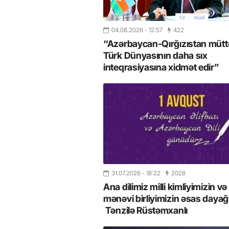
04.08.2026
- 12:57
422
“Azərbaycan-Qırğızıstan müttəf
Türk Dünyasının daha sıx
inteqrasiyasına xidmət edir”
31.07.2026
- 18:22
2028
Ana dilimiz milli kimliyimizin və
mənəvi birliyimizin əsas dayağı
Tənzilə Rüstəmxanlı