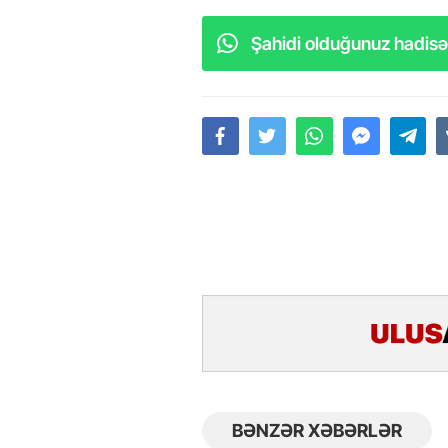
Şahidi olduğunuz hadisəl
BƏNZƏR XƏBƏRLƏR