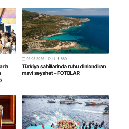
Azərbay
14.07.
Şuşa dü
mərkəzin
yazır
13.07.
Azərbay
05.08.2026
- 10:41
889
siyasi a
arla
Türkiyə sahillərində ruhu dinləndirən
n
mavi səyahət – FOTOLAR
13.07.
s
Cavanşi
Forumu 
hadisəd
13.07.
İstirahə
olan bu