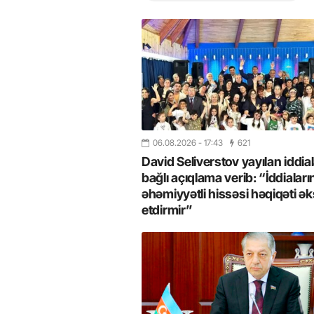
06.08.2026
- 17:43
621
David Seliverstov yayılan iddial
bağlı açıqlama verib: “İddiaları
əhəmiyyətli hissəsi həqiqəti ək
etdirmir”