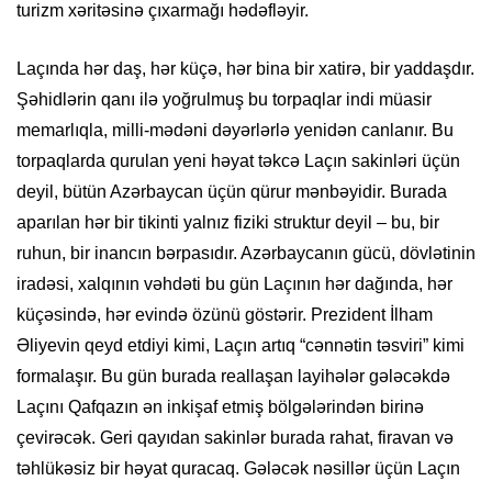
turizm xəritəsinə çıxarmağı hədəfləyir.
Laçında hər daş, hər küçə, hər bina bir xatirə, bir yaddaşdır.
Şəhidlərin qanı ilə yoğrulmuş bu torpaqlar indi müasir
memarlıqla, milli-mədəni dəyərlərlə yenidən canlanır. Bu
torpaqlarda qurulan yeni həyat təkcə Laçın sakinləri üçün
deyil, bütün Azərbaycan üçün qürur mənbəyidir. Burada
aparılan hər bir tikinti yalnız fiziki struktur deyil – bu, bir
ruhun, bir inancın bərpasıdır. Azərbaycanın gücü, dövlətinin
iradəsi, xalqının vəhdəti bu gün Laçının hər dağında, hər
küçəsində, hər evində özünü göstərir. Prezident İlham
Əliyevin qeyd etdiyi kimi, Laçın artıq “cənnətin təsviri” kimi
formalaşır. Bu gün burada reallaşan layihələr gələcəkdə
Laçını Qafqazın ən inkişaf etmiş bölgələrindən birinə
çevirəcək. Geri qayıdan sakinlər burada rahat, firavan və
təhlükəsiz bir həyat quracaq. Gələcək nəsillər üçün Laçın