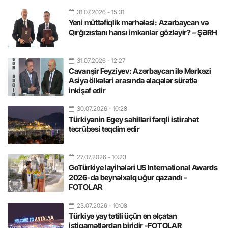
31.07.2026
- 15:31
Yeni müttəfiqlik mərhələsi: Azərbaycan və
Qırğızıstanı hansı imkanlar gözləyir? – ŞƏRH
31.07.2026
- 12:27
Cavanşir Feyziyev: Azərbaycan ilə Mərkəzi
Asiya ölkələri arasında əlaqələr sürətlə
inkişaf edir
30.07.2026
- 10:28
Türkiyənin Egey sahilləri fərqli istirahət
təcrübəsi təqdim edir
27.07.2026
- 10:23
GoTürkiye layihələri US International Awards
2026-da beynəlxalq uğur qazandı -
FOTOLAR
23.07.2026
- 10:08
Türkiyə yay tətili üçün ən əlçatan
istiqamətlərdən biridir -FOTOLAR