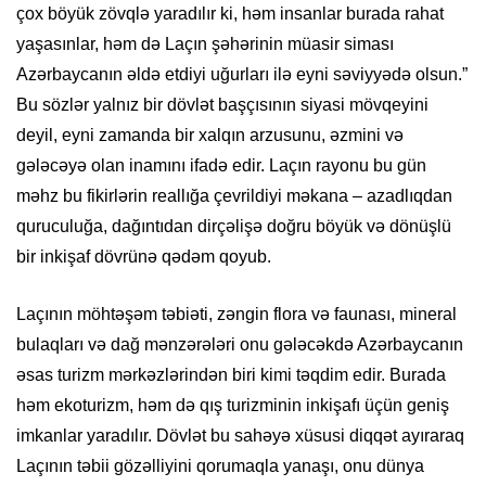
çox böyük zövqlə yaradılır ki, həm insanlar burada rahat
yaşasınlar, həm də Laçın şəhərinin müasir siması
Azərbaycanın əldə etdiyi uğurları ilə eyni səviyyədə olsun.”
Bu sözlər yalnız bir dövlət başçısının siyasi mövqeyini
deyil, eyni zamanda bir xalqın arzusunu, əzmini və
gələcəyə olan inamını ifadə edir. Laçın rayonu bu gün
məhz bu fikirlərin reallığa çevrildiyi məkana – azadlıqdan
quruculuğa, dağıntıdan dirçəlişə doğru böyük və dönüşlü
bir inkişaf dövrünə qədəm qoyub.
Laçının möhtəşəm təbiəti, zəngin flora və faunası, mineral
bulaqları və dağ mənzərələri onu gələcəkdə Azərbaycanın
əsas turizm mərkəzlərindən biri kimi təqdim edir. Burada
həm ekoturizm, həm də qış turizminin inkişafı üçün geniş
imkanlar yaradılır. Dövlət bu sahəyə xüsusi diqqət ayıraraq
Laçının təbii gözəlliyini qorumaqla yanaşı, onu dünya