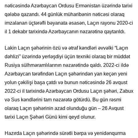
nəticəsində Azərbaycan Ordusu Ermənistan üzərində tarixi
qələbə qazandı. 44 günlük müharibənin nəticəsi olaraq
imzalanan üçtərəfli bəyanata əsasən, Laçın rayonu 2020-ci
il 1 dekabr tarixində Azərbaycanın nəzarətinə qaytarıldı.
Lakin Laçın şəhərinin özü və ətraf kəndləri əvvəlki “Laçın
dəhlizi” üzərində yerləşdiyi üçün texniki olaraq bir müddət
Rusiya sülhməramlılarının nəzarətində qaldı. 2022-ci ildə
Azərbaycan tərəfindən Laçın şəhərindən yan keçən yeni
yolun çəkilişi başa çatdı və bunun nəticəsində 26 avqust
2022-ci il tarixində Azərbaycan Ordusu Laçın şəhəri, Zabux
və Sus kəndlərini tam nəzarətə götürdü. Bu gün rəsmi
olaraq Laçın şəhərinin azad olunduğu gün – 26 Avqust
tarixi Laçın Şəhəri Günü kimi qeyd olunur.
Hazırda Laçın şəhərində sürətli bərpa və yenidənqurma