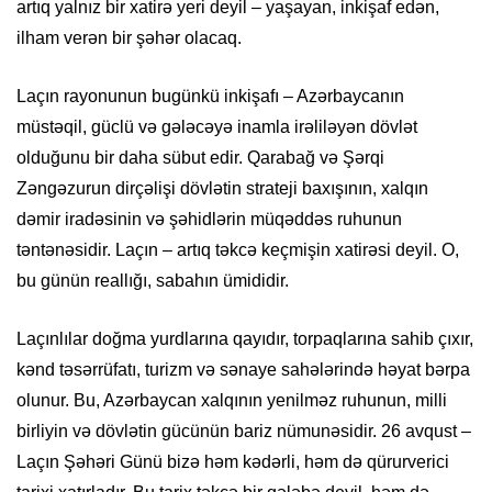
artıq yalnız bir xatirə yeri deyil – yaşayan, inkişaf edən,
ilham verən bir şəhər olacaq.
Laçın rayonunun bugünkü inkişafı – Azərbaycanın
müstəqil, güclü və gələcəyə inamla irəliləyən dövlət
olduğunu bir daha sübut edir. Qarabağ və Şərqi
Zəngəzurun dirçəlişi dövlətin strateji baxışının, xalqın
dəmir iradəsinin və şəhidlərin müqəddəs ruhunun
təntənəsidir. Laçın – artıq təkcə keçmişin xatirəsi deyil. O,
bu günün reallığı, sabahın ümididir.
Laçınlılar doğma yurdlarına qayıdır, torpaqlarına sahib çıxır,
kənd təsərrüfatı, turizm və sənaye sahələrində həyat bərpa
olunur. Bu, Azərbaycan xalqının yenilməz ruhunun, milli
birliyin və dövlətin gücünün bariz nümunəsidir. 26 avqust –
Laçın Şəhəri Günü bizə həm kədərli, həm də qürurverici