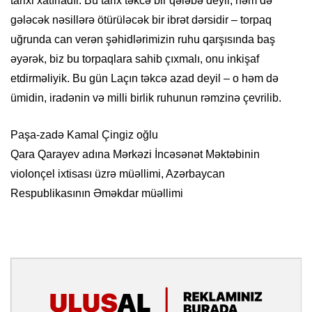
tarixi xatırladır. Bu tarix təkcə bir qələbə deyil, həm də
gələcək nəsillərə ötürüləcək bir ibrət dərsidir – torpaq
uğrunda can verən şəhidlərimizin ruhu qarşısında baş
əyərək, biz bu torpaqlara sahib çıxmalı, onu inkişaf
etdirməliyik. Bu gün Laçın təkcə azad deyil – o həm də
ümidin, iradənin və milli birlik ruhunun rəmzinə çevrilib.
Paşa-zadə Kamal Çingiz oğlu
Qara Qarayev adına Mərkəzi İncəsənət Məktəbinin
violonçel ixtisası üzrə müəllimi, Azərbaycan
Respublikasının Əməkdar müəllimi