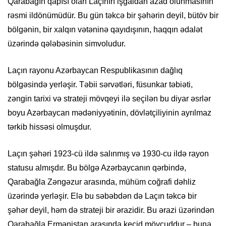
Qarabağın qapısı olan Laçının işğaldan azad olunmasının
rəsmi ildönümüdür. Bu gün təkcə bir şəhərin deyil, bütöv bir
bölgənin, bir xalqın vətəninə qayıdışının, haqqın ədalət
üzərində qələbəsinin simvoludur.
Laçın rayonu Azərbaycan Respublikasının dağlıq
bölgəsində yerləşir. Təbii sərvətləri, füsunkar təbiəti,
zəngin tarixi və strateji mövqeyi ilə seçilən bu diyar əsrlər
boyu Azərbaycan mədəniyyətinin, dövlətçiliyinin ayrılmaz
tərkib hissəsi olmuşdur.
Laçın şəhəri 1923-cü ildə salınmış və 1930-cu ildə rayon
statusu almışdır. Bu bölgə Azərbaycanın qərbində,
Qarabağla Zəngəzur arasında, mühüm coğrafi dəhliz
üzərində yerləşir. Elə bu səbəbdən də Laçın təkcə bir
şəhər deyil, həm də strateji bir ərazidir. Bu ərazi üzərindən
Qarabağla Ermənistan arasında keçid mövcuddur – buna