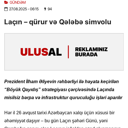
GÜNDƏM
27.08.2025
- 06:15
94
Laçın – qürur və Qələbə simvolu
Prezident İlham Əliyevin rəhbərliyi ilə həyata keçirilən
“Böyük Qayıdış” strategiyası çərçivəsində Laçında
misilsiz bərpa və infrastruktur quruculuğu işləri aparılır
Hər il 26 avqust tarixi Azərbaycan xalqı üçün xüsusi bir
əhəmiyyət daşıyır – bu gün Laçın şəhəri Günü, yəni