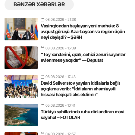
BƏNZƏR XƏBƏRLƏR
08.08.2026
- 21:38
Vaşinqtondan başlayan yeni mərhələ: 8
avqust görüşü Azərbaycan və region üçün
nəyi dəyişdi? – ŞƏRH
08.08.2026
- 15:39
“Toy xərclərini, qızılı, cehizi zəruri sayanlar
evlənməsə yaxşıdır” — Deputat
06.08.2026
- 17:43
David Seliverstov yayılan iddialarla bağlı
açıqlama verib: “İddiaların əhəmiyyətli
hissəsi həqiqəti əks etdirmir”
05.08.2026
- 10:41
Türkiyə sahillərində ruhu dinləndirən mavi
səyahət – FOTOLAR
04.08.2026
- 12:57