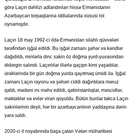
görə Laçın dəhlizi adlandırılan hissə Ermənistanın
Azərbaycan torpaqlarına iddialarında xüsusi rol
oynamışdır.
Laçın 18 may 1992-ci ildə Ermənistan silahlı qüvvələri
tərəfindən işğal edildi. Bu işğal zamanı şəhər və kəndlər
dağıdıldı, minlərlə dinc sakin öz doğma yurd-yuvasından
didərgin salındı. Laçınlılar illərlə qaçqın kimi yaşadılar,
ürəklərində bir gün doğma yurda qayıtmaq ümidi ilə. İşğal
zamanı Laçın rayonu və şəhəri ciddi dağıntılara məruz
qaldı, mədəni irs məhv edildi, qəbiristanlıqlar, məscidlər,
məktəblər və evlər viran qoyuldu. Bütün bunlar təkcə Laçın
sakinlərinin deyil, hər bir azərbaycanlının yaddaşına dərin
yara saldı.
2020-ci il noyabrında başa çatan Vətən müharibəsi