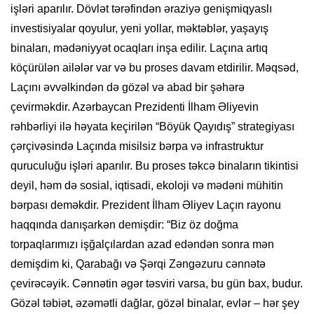
işləri aparılır. Dövlət tərəfindən əraziyə genişmiqyaslı
investisiyalar qoyulur, yeni yollar, məktəblər, yaşayış
binaları, mədəniyyət ocaqları inşa edilir. Laçına artıq
köçürülən ailələr var və bu proses davam etdirilir. Məqsəd,
Laçını əvvəlkindən də gözəl və abad bir şəhərə
çevirməkdir. Azərbaycan Prezidenti İlham Əliyevin
rəhbərliyi ilə həyata keçirilən “Böyük Qayıdış” strategiyası
çərçivəsində Laçında misilsiz bərpa və infrastruktur
quruculuğu işləri aparılır. Bu proses təkcə binaların tikintisi
deyil, həm də sosial, iqtisadi, ekoloji və mədəni mühitin
bərpası deməkdir. Prezident İlham Əliyev Laçın rayonu
haqqında danışarkən demişdir: “Biz öz doğma
torpaqlarımızı işğalçılardan azad edəndən sonra mən
demişdim ki, Qarabağı və Şərqi Zəngəzuru cənnətə
çevirəcəyik. Cənnətin əgər təsviri varsa, bu gün bax, budur.
Gözəl təbiət, əzəmətli dağlar, gözəl binalar, evlər – hər şey