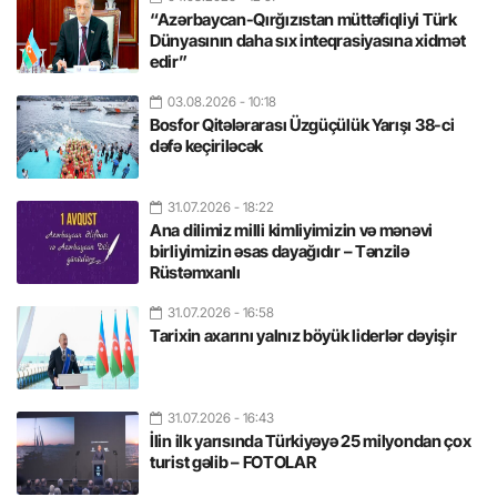
“Azərbaycan-Qırğızıstan müttəfiqliyi Türk
Dünyasının daha sıx inteqrasiyasına xidmət
edir”
03.08.2026
- 10:18
Bosfor Qitələrarası Üzgüçülük Yarışı 38-ci
dəfə keçiriləcək
31.07.2026
- 18:22
Ana dilimiz milli kimliyimizin və mənəvi
birliyimizin əsas dayağıdır – Tənzilə
Rüstəmxanlı
31.07.2026
- 16:58
Tarixin axarını yalnız böyük liderlər dəyişir
31.07.2026
- 16:43
İlin ilk yarısında Türkiyəyə 25 milyondan çox
turist gəlib – FOTOLAR