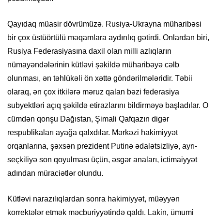
Qayıdaq müasir dövrümüzə. Rusiya-Ukrayna müharibəsi
bir çox üstüörtülü məqamlara aydınlıq gətirdi. Onlardan biri,
Rusiya Federasiyasına daxil olan milli azlıqların
nümayəndələrinin kütləvi şəkildə müharibəyə cəlb
olunması, ən təhlükəli ön xəttə göndərilmələridir. Təbii
olaraq, ən çox itkilərə məruz qalan bəzi federasiya
subyektləri açıq şəkildə etirazlarını bildirməyə başladılar. O
cümdən qonşu Dağıstan, Şimali Qafqazın digər
respublikaları ayağa qalxdılar. Mərkəzi hakimiyyət
orqanlarına, şəxsən prezident Putinə ədalətsizliyə, ayrı-
seçkiliyə son qoyulması üçün, əsgər anaları, ictimaiyyət
adından müraciətlər olundu.
Kütləvi narazılıqlardan sonra hakimiyyət, müəyyən
korrektələr etmək məcburiyyətində qaldı. Lakin, ümumi