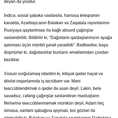
deyən də yoxdur.
İndicə, sosial şəbəkə vasitəsilə, hansısa teleqramm
kanalda, Azərbaycanın Balakən və Zaqatala rayonlarının
Rusiyaya qaytarılması ilə bağlı absurd çağırışlar
səsləndirilib. Bildirilir ki, “Dağıstanlı qardaşlarımızın ayağa
qalxması üçün münbit şərait yaradılıb”. Bədbəxtlər, başa
düşmürlər ki, dağıstanlılar bunların əməllərindən çoxdan
beziblər.
Xüsusi vurğulamaq istərdim ki, kifayət qədər həyat və
dövlət orqanlarında iş təcrübəm var. Məni
təəccübləndirmək o qədər də asan deyil. Lakin, belə
savadsız, cəfəng çağırışlar səsləndirən məxluqların
fikirlərinə təəccüblənməmək mümkün deyil. Adam heç
olmasa, xəritəni qabağına qoymalı, kor gözləri ilə
görməlidir ki, Balakən və Zaqatala rayonlarının Dağıstana