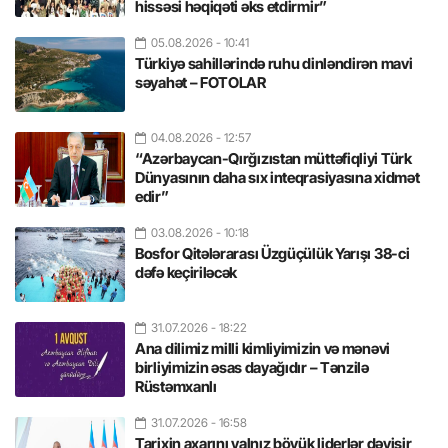
hissəsi həqiqəti əks etdirmir”
05.08.2026
- 10:41
Türkiyə sahillərində ruhu dinləndirən mavi
səyahət – FOTOLAR
04.08.2026
- 12:57
“Azərbaycan-Qırğızıstan müttəfiqliyi Türk
Dünyasının daha sıx inteqrasiyasına xidmət
edir”
03.08.2026
- 10:18
Bosfor Qitələrarası Üzgüçülük Yarışı 38-ci
dəfə keçiriləcək
31.07.2026
- 18:22
Ana dilimiz milli kimliyimizin və mənəvi
birliyimizin əsas dayağıdır – Tənzilə
Rüstəmxanlı
31.07.2026
- 16:58
Tarixin axarını yalnız böyük liderlər dəyişir