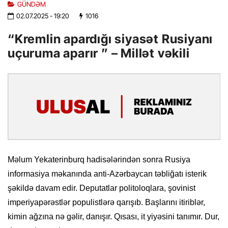
GÜNDƏM
02.07.2025
- 19:20
1016
“Kremlin apardığı siyasət Rusiyanı
uçuruma aparır ” – Millət vəkili
Məlum Yekaterinburq hadisələrindən sonra Rusiya
informasiya məkanında anti-Azərbaycan təbliğatı isterik
şəkildə davam edir. Deputatlar politoloqlara, şovinist
imperiyapərəstlər populistlərə qarışıb. Başlarını itiriblər,
kimin ağzına nə gəlir, danışır. Qısası, it yiyəsini tanımır. Dur,