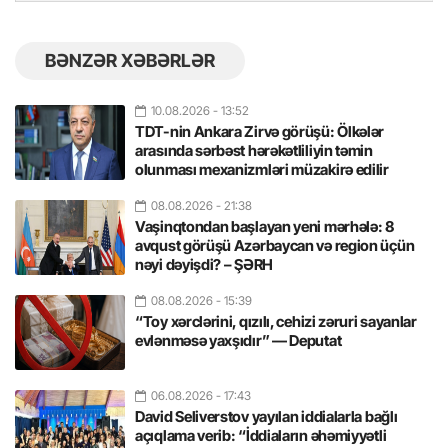
BƏNZƏR XƏBƏRLƏR
10.08.2026
- 13:52
TDT-nin Ankara Zirvə görüşü: Ölkələr
arasında sərbəst hərəkətliliyin təmin
olunması mexanizmləri müzakirə edilir
08.08.2026
- 21:38
Vaşinqtondan başlayan yeni mərhələ: 8
avqust görüşü Azərbaycan və region üçün
nəyi dəyişdi? – ŞƏRH
08.08.2026
- 15:39
“Toy xərclərini, qızılı, cehizi zəruri sayanlar
evlənməsə yaxşıdır” — Deputat
06.08.2026
- 17:43
David Seliverstov yayılan iddialarla bağlı
açıqlama verib: “İddiaların əhəmiyyətli