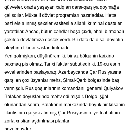
qüvvələr, orada yaşayan xalqları qarşı-qarşıya qoymağa
çalışdılar. Müxtəlif dövlət proqramları hazırladılar. Hətta,
bəzi ələ alınmış şəxslər vasitəsilə silahlı kriminal dəstələr
yaratdılar. Ancaq, bütün cəhdlər boşa çıxdı, əhali birmənalı
şəkildə dövlətimizə dəstək verdi. Bir dəfə də olsa, dövlətin
əleyhinə fikirlər səsləndirilmədi.
Yeri gəlmişkən, düşünürəm ki, bir az bölgənin tarixinə
baxmaq pis olmaz. Tarixi faktlar sübut edir ki, 19-cu əsrin
əvvəllərindən başlayaraq, Azərbaycanda Çar Rusiyasına
qarşı ən çox üsyanlar məhz, Şimal-Qərb bölgəsində baş
vermişdir. Rus qoşunlarının komandanı, general Qulyakov
Balakən döyüşlərində məhv edilmişdir. Bölgə işğal
olunandan sonra, Balakənin mərkəzində böyük bir kilsənin
tikintisinin qarşısı alınmış, Çar Rusiyasının, yerli əhalinin
zorla xristianlaşdırılması planları
pozulmuşdur.