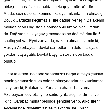
birləşdirilməsi fiziki cəhətdən belə qeyri-mümkündür.
Arada, cüzi də olsa, kommunikasiya imkanlarının olmadığı,
Böyük Qafqazın keçilməz silsilə dağları yerləşir. Balakənin
mərkəzindən Dağıstanla sərhədə 40 km yol var. Oradan
da, Dağıstanın ilk yaşayış məntəqəsinə dağ cığırları ilə 6
saatlıq yol var. Eyni zamanda, nəzərə almaq lazımdır ki,
Rusiya-Azərbaycan dövlət sərhədlərinin delumitasiyası
çoxdan başa çatıb. Dövlət başçıları tərəfindən təsdiq
olunub.
Digər tərəfdən, bölgədə separatizmi bərpa etməyə çalışan
həmin yaramazlara və onların himayədarlarına xatırlatmaq
istəyirəm ki, Balakən və Zaqatala əhalisi hər zaman
Azərbaycan dövlətçiliyinə sadiqliyi ilə seçilib. Birinci və
ikinci Qarabağ müharibəsində şəhidlər verib. 90-cı illərin
əvvəllərində, dövlətimizin zəif vaxtında, bəlli xarici