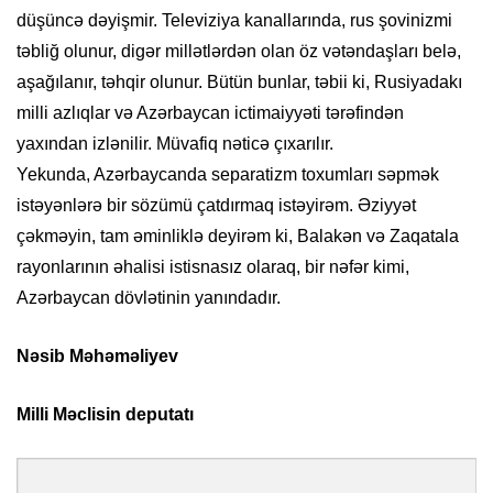
düşüncə dəyişmir. Televiziya kanallarında, rus şovinizmi
təbliğ olunur, digər millətlərdən olan öz vətəndaşları belə,
aşağılanır, təhqir olunur. Bütün bunlar, təbii ki, Rusiyadakı
milli azlıqlar və Azərbaycan ictimaiyyəti tərəfindən
yaxından izlənilir. Müvafiq nəticə çıxarılır.
Yekunda, Azərbaycanda separatizm toxumları səpmək
istəyənlərə bir sözümü çatdırmaq istəyirəm. Əziyyət
çəkməyin, tam əminliklə deyirəm ki, Balakən və Zaqatala
rayonlarının əhalisi istisnasız olaraq, bir nəfər kimi,
Azərbaycan dövlətinin yanındadır.
Nəsib Məhəməliyev
Milli Məclisin deputatı