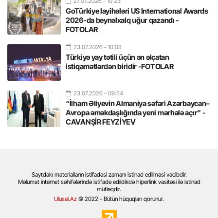
27.07.2026
- 10:23
GoTürkiye layihələri US International Awards
2026-da beynəlxalq uğur qazandı -
FOTOLAR
23.07.2026
- 10:08
Türkiyə yay tətili üçün ən əlçatan
istiqamətlərdən biridir -FOTOLAR
23.07.2026
- 09:54
“İlham Əliyevin Almaniya səfəri Azərbaycan–
Avropa əməkdaşlığında yeni mərhələ açır” -
CAVANŞİR FEYZİYEV
Saytdakı materialların istifadəsi zamanı istinad edilməsi vacibdir.
Məlumat internet səhifələrində istifadə edildikdə hiperlink vasitəsi ilə istinad
mütləqdir.
Ulusal.Az
© 2022 - Bütün hüquqları qorunur.