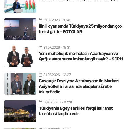
31.07.2026
- 16:43
İlin ilk yarısında Türkiyəyə 25 milyondan çox
turist gəlib – FOTOLAR
31.07.2026
- 15:31
Yeni müttəfiqlik mərhələsi: Azərbaycan və
Qırğızıstanı hansı imkanlar gözləyir? – ŞƏRH
31.07.2026
- 12:27
Cavanşir Feyziyev: Azərbaycan ilə Mərkəzi
Asiya ölkələri arasında əlaqələr sürətlə
inkişaf edir
30.07.2026
- 10:28
Türkiyənin Egey sahilləri fərqli istirahət
təcrübəsi təqdim edir