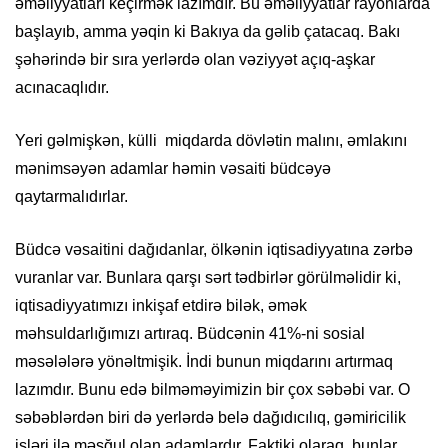
əməliyyatları keçirmək lazımdır. Bu əməliyyatlar rayonlarda
başlayıb, amma yəqin ki Bakıya da gəlib çatacaq. Bakı
şəhərində bir sıra yerlərdə olan vəziyyət açıq-aşkar
acınacaqlıdır.
Yeri gəlmişkən, külli miqdarda dövlətin malını, əmlakını
mənimsəyən adamlar həmin vəsaiti büdcəyə
qaytarmalıdırlar.
Büdcə vəsaitini dağıdanlar, ölkənin iqtisadiyyatına zərbə
vuranlar var. Bunlara qarşı sərt tədbirlər görülməlidir ki,
iqtisadiyyatımızı inkişaf etdirə bilək, əmək
məhsuldarlığımızı artıraq. Büdcənin 41%-ni sosial
məsələlərə yönəltmişik. İndi bunun miqdarını artırmaq
lazımdır. Bunu edə bilməməyimizin bir çox səbəbi var. O
səbəblərdən biri də yerlərdə belə dağıdıcılıq, gəmiricilik
işləri ilə məşğul olan adamlardır. Faktiki olaraq, bunlar