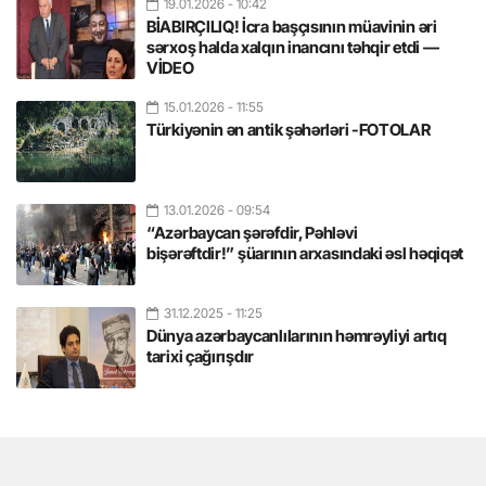
19.01.2026
- 10:42
BİABIRÇILIQ! İcra başçısının müavinin əri
sərxoş halda xalqın inancını təhqir etdi —
VİDEO
15.01.2026
- 11:55
Türkiyənin ən antik şəhərləri -FOTOLAR
13.01.2026
- 09:54
“Azərbaycan şərəfdir, Pəhləvi
bişərəftdir!” şüarının arxasındaki əsl həqiqət
31.12.2025
- 11:25
Dünya azərbaycanlılarının həmrəyliyi artıq
tarixi çağırışdır