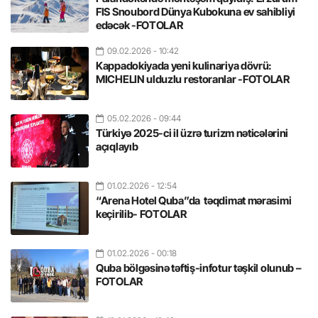
FIS Snoubord Dünya Kubokuna ev sahibliyi
edəcək -FOTOLAR
09.02.2026
- 10:42
Kappadokiyada yeni kulinariya dövrü:
MICHELIN ulduzlu restoranlar -FOTOLAR
05.02.2026
- 09:44
Türkiyə 2025-ci il üzrə turizm nəticələrini
açıqlayıb
01.02.2026
- 12:54
“Arena Hotel Quba”da təqdimat mərasimi
keçirilib- FOTOLAR
01.02.2026
- 00:18
Quba bölgəsinə təftiş-infotur təşkil olunub –
FOTOLAR