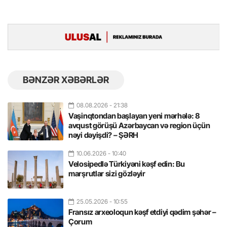
BƏNZƏR XƏBƏRLƏR
08.08.2026
- 21:38
Vaşinqtondan başlayan yeni mərhələ: 8
avqust görüşü Azərbaycan və region üçün
nəyi dəyişdi? – ŞƏRH
10.06.2026
- 10:40
Velosipedlə Türkiyəni kəşf edin: Bu
marşrutlar sizi gözləyir
25.05.2026
- 10:55
Fransız arxeoloqun kəşf etdiyi qədim şəhər –
Çorum