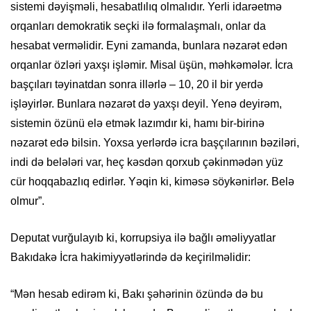
sistemi dəyişməli, hesabatlılıq olmalıdır. Yerli idarəetmə
orqanları demokratik seçki ilə formalaşmalı, onlar da
hesabat verməlidir. Eyni zamanda, bunlara nəzarət edən
orqanlar özləri yaxşı işləmir. Misal üşün, məhkəmələr. İcra
başçıları təyinatdan sonra illərlə – 10, 20 il bir yerdə
işləyirlər. Bunlara nəzarət də yaxşı deyil. Yenə deyirəm,
sistemin özünü elə etmək lazımdır ki, hamı bir-birinə
nəzarət edə bilsin. Yoxsa yerlərdə icra başçılarının bəziləri,
indi də belələri var, heç kəsdən qorxub çəkinmədən yüz
cür hoqqabazlıq edirlər. Yəqin ki, kiməsə söykənirlər. Belə
olmur”.
Deputat vurğulayıb ki, korrupsiya ilə bağlı əməliyyatlar
Bakıdakə İcra hakimiyyətlərində də keçirilməlidir:
“Mən hesab edirəm ki, Bakı şəhərinin özündə də bu