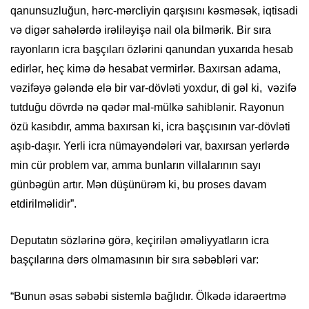
qanunsuzluğun, hərc-mərcliyin qarşısını kəsməsək, iqtisadi
və digər sahələrdə irəliləyişə nail ola bilmərik. Bir sıra
rayonların icra başçıları özlərini qanundan yuxarıda hesab
edirlər, heç kimə də hesabat vermirlər. Baxırsan adama,
vəzifəyə gələndə elə bir var-dövləti yoxdur, di gəl ki, vəzifə
tutduğu dövrdə nə qədər mal-mülkə sahiblənir. Rayonun
özü kasıbdır, amma baxırsan ki, icra başçısının var-dövləti
aşıb-daşır. Yerli icra nümayəndələri var, baxırsan yerlərdə
min cür problem var, amma bunların villalarının sayı
günbəgün artır. Mən düşünürəm ki, bu proses davam
etdirilməlidir”.
Deputatın sözlərinə görə, keçirilən əməliyyatların icra
başçılarına dərs olmamasının bir sıra səbəbləri var:
“Bunun əsas səbəbi sistemlə bağlıdır. Ölkədə idarəertmə