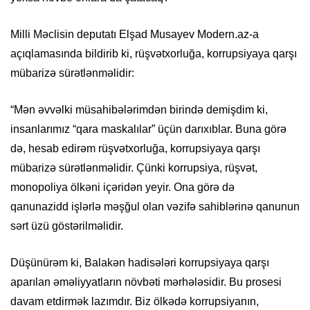
Milli Məclisin deputatı Elşad Musayev Modern.az-a
açıqlamasında bildirib ki, rüşvətxorluğa, korrupsiyaya qarşı
mübarizə sürətlənməlidir:
“Mən əvvəlki müsahibələrimdən birində demişdim ki,
insanlarımız “qara maskalılar” üçün darıxıblar. Buna görə
də, hesab edirəm rüşvətxorluğa, korrupsiyaya qarşı
mübarizə sürətlənməlidir. Çünki korrupsiya, rüşvət,
monopoliya ölkəni içəridən yeyir. Ona görə də
qanunazidd işlərlə məşğul olan vəzifə sahiblərinə qanunun
sərt üzü göstərilməlidir.
Düşünürəm ki, Balakən hadisələri korrupsiyaya qarşı
aparılan əməliyyatların növbəti mərhələsidir. Bu prosesi
davam etdirmək lazımdır. Biz ölkədə korrupsiyanın,