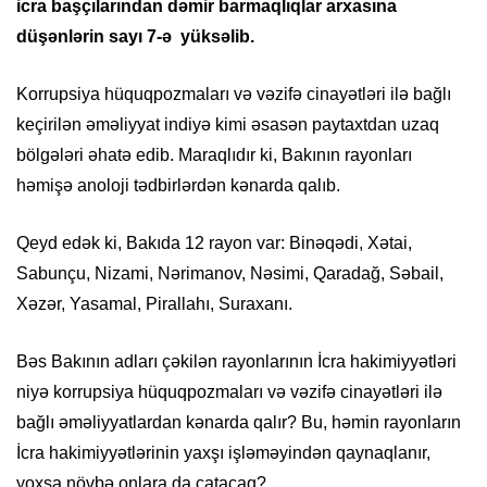
icra başçılarından dəmir barmaqlıqlar arxasına
düşənlərin sayı 7-ə yüksəlib.
Korrupsiya hüquqpozmaları və vəzifə cinayətləri ilə bağlı
keçirilən əməliyyat indiyə kimi əsasən paytaxtdan uzaq
bölgələri əhatə edib. Maraqlıdır ki, Bakının rayonları
həmişə anoloji tədbirlərdən kənarda qalıb.
Qeyd edək ki, Bakıda 12 rayon var: Binəqədi, Xətai,
Sabunçu, Nizami, Nərimanov, Nəsimi, Qaradağ, Səbail,
Xəzər, Yasamal, Pirallahı, Suraxanı.
Bəs Bakının adları çəkilən rayonlarının İcra hakimiyyətləri
niyə korrupsiya hüquqpozmaları və vəzifə cinayətləri ilə
bağlı əməliyyatlardan kənarda qalır? Bu, həmin rayonların
İcra hakimiyyətlərinin yaxşı işləməyindən qaynaqlanır,
yoxsa növbə onlara da çatacaq?