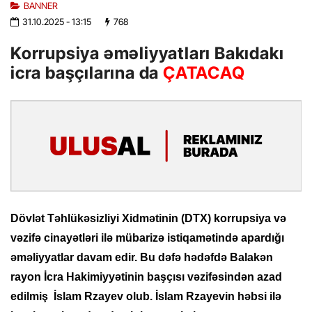
BANNER
31.10.2025
- 13:15
768
Korrupsiya əməliyyatları Bakıdakı
icra başçılarına da
ÇATACAQ
Dövlət Təhlükəsizliyi Xidmətinin (DTX) korrupsiya və
vəzifə cinayətləri ilə mübarizə istiqamətində apardığı
əməliyyatlar davam edir. Bu dəfə hədəfdə Balakən
rayon İcra Hakimiyyətinin başçısı vəzifəsindən azad
edilmiş İslam Rzayev olub. İslam Rzayevin həbsi ilə