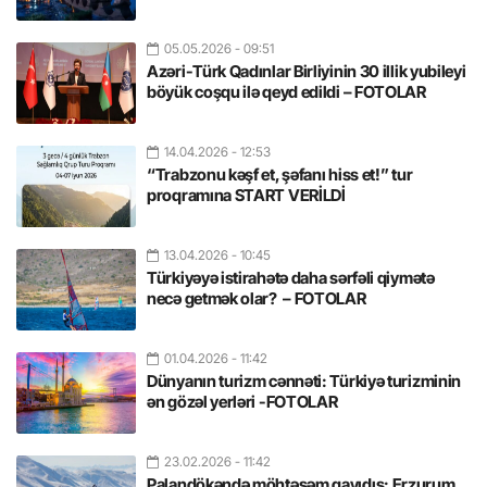
05.05.2026
- 09:51
Azəri-Türk Qadınlar Birliyinin 30 illik yubileyi
böyük coşqu ilə qeyd edildi – FOTOLAR
14.04.2026
- 12:53
“Trabzonu kəşf et, şəfanı hiss et!” tur
proqramına START VERİLDİ
13.04.2026
- 10:45
Türkiyəyə istirahətə daha sərfəli qiymətə
necə getmək olar? – FOTOLAR
01.04.2026
- 11:42
Dünyanın turizm cənnəti: Türkiyə turizminin
ən gözəl yerləri -FOTOLAR
23.02.2026
- 11:42
Palandökəndə möhtəşəm qayıdış: Erzurum