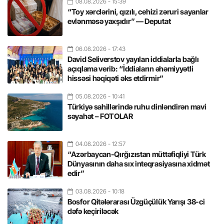
08.08.2026
- 15:39
“Toy xərclərini, qızılı, cehizi zəruri sayanlar
evlənməsə yaxşıdır” — Deputat
06.08.2026
- 17:43
David Seliverstov yayılan iddialarla bağlı
açıqlama verib: “İddiaların əhəmiyyətli
hissəsi həqiqəti əks etdirmir”
05.08.2026
- 10:41
Türkiyə sahillərində ruhu dinləndirən mavi
səyahət – FOTOLAR
04.08.2026
- 12:57
“Azərbaycan-Qırğızıstan müttəfiqliyi Türk
Dünyasının daha sıx inteqrasiyasına xidmət
edir”
03.08.2026
- 10:18
Bosfor Qitələrarası Üzgüçülük Yarışı 38-ci
dəfə keçiriləcək