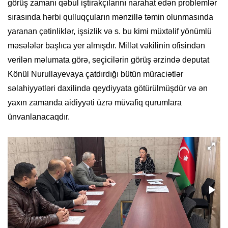
görüş zamanı qəbul iştirakçılarını narahat edən problemlər
sırasında hərbi qulluqçuların mənzillə təmin olunmasında
yaranan çətinliklər, işsizlik və s. bu kimi müxtəlif yönümlü
məsələlər başlıca yer almışdır. Millət vəkilinin ofisindən
verilən məlumata görə, seçicilərin görüş ərzində deputat
Könül Nurullayevaya çatdırdığı bütün müraciətlər
səlahiyyətləri daxilində qeydiyyata götürülmüşdür və ən
yaxın zamanda aidiyyəti üzrə müvafiq qurumlara
ünvanlanacaqdır.