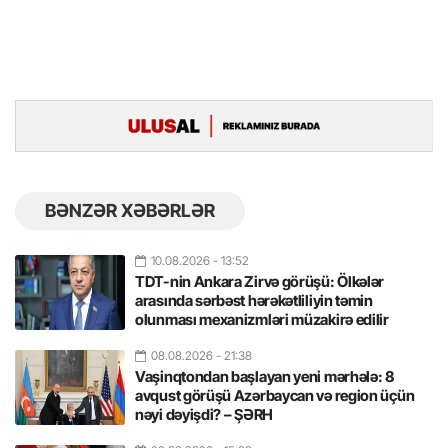
BƏNZƏR XƏBƏRLƏR
10.08.2026
- 13:52
TDT-nin Ankara Zirvə görüşü: Ölkələr
arasında sərbəst hərəkətliliyin təmin
olunması mexanizmləri müzakirə edilir
08.08.2026
- 21:38
Vaşinqtondan başlayan yeni mərhələ: 8
avqust görüşü Azərbaycan və region üçün
nəyi dəyişdi? – ŞƏRH