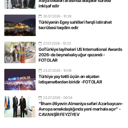
Asiya ölkələri arasında əlaqələr sürətlə
inkişaf edir
30.07.2026
- 10:28
Türkiyənin Egey sahilləri fərqli istirahət
təcrübəsi təqdim edir
27.07.2026
- 10:23
GoTürkiye layihələri US International Awards
2026-da beynəlxalq uğur qazandı -
FOTOLAR
23.07.2026
- 10:08
Türkiyə yay tətili üçün ən əlçatan
istiqamətlərdən biridir -FOTOLAR
23.07.2026
- 09:54
“İlham Əliyevin Almaniya səfəri Azərbaycan–
Avropa əməkdaşlığında yeni mərhələ açır” -
CAVANŞİR FEYZİYEV