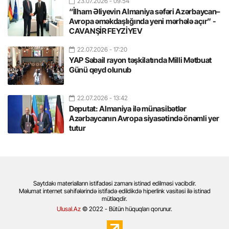
23.07.2026
- 09:54
“İlham Əliyevin Almaniya səfəri Azərbaycan–
Avropa əməkdaşlığında yeni mərhələ açır” -
CAVANŞİR FEYZİYEV
22.07.2026
- 17:20
YAP Səbail rayon təşkilatında Milli Mətbuat
Günü qeyd olunub
22.07.2026
- 13:42
Deputat: Almaniya ilə münasibətlər
Azərbaycanın Avropa siyasətində önəmli yer
tutur
Saytdakı materialların istifadəsi zamanı istinad edilməsi vacibdir.
Məlumat internet səhifələrində istifadə edildikdə hiperlink vasitəsi ilə istinad
mütləqdir.
Ulusal.Az
© 2022 - Bütün hüquqları qorunur.