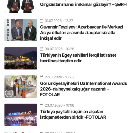
Qırğızıstanı hansı imkanlar gözləyir? – ŞƏRH
31.07.2026
- 12:27
Cavanşir Feyziyev: Azərbaycan ilə Mərkəzi
Asiya ölkələri arasında əlaqələr sürətlə
inkişaf edir
30.07.2026
- 10:28
Türkiyənin Egey sahilləri fərqli istirahət
təcrübəsi təqdim edir
27.07.2026
- 10:23
GoTürkiye layihələri US International Awards
2026-da beynəlxalq uğur qazandı -
FOTOLAR
23.07.2026
- 10:08
Türkiyə yay tətili üçün ən əlçatan
istiqamətlərdən biridir -FOTOLAR