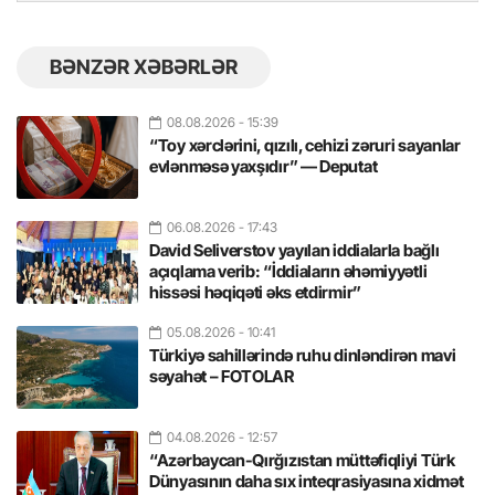
BƏNZƏR XƏBƏRLƏR
08.08.2026
- 15:39
“Toy xərclərini, qızılı, cehizi zəruri sayanlar
evlənməsə yaxşıdır” — Deputat
06.08.2026
- 17:43
David Seliverstov yayılan iddialarla bağlı
açıqlama verib: “İddiaların əhəmiyyətli
hissəsi həqiqəti əks etdirmir”
05.08.2026
- 10:41
Türkiyə sahillərində ruhu dinləndirən mavi
səyahət – FOTOLAR
04.08.2026
- 12:57
“Azərbaycan-Qırğızıstan müttəfiqliyi Türk
Dünyasının daha sıx inteqrasiyasına xidmət