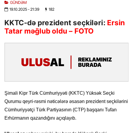
GÜNDƏM
19.10.2025
- 21:39
182
KKTC-də prezident seçkiləri:
Ersin
Tatar məğlub oldu – FOTO
Şimali Kipr Türk Cümhuriyyəti (KKTC) Yüksək Seçki
Qurumu qeyri-rəsmi nəticələrə əsasən prezident seçkilərini
Cümhuriyyətçi Türk Partiyasının (CTP) başqanı Tufan
Erhürmanın qazandığını açıqlayıb.