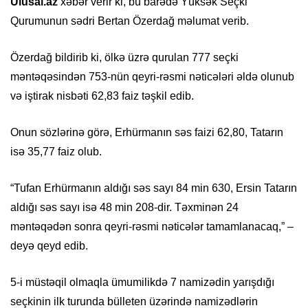
Ulusal.az
xəbər verir ki, bu barədə Yüksək Seçki
Qurumunun sədri Bertan Özerdağ məlumat verib.
Özerdağ bildirib ki, ölkə üzrə qurulan 777 seçki
məntəqəsindən 753-nün qeyri-rəsmi nəticələri əldə olunub
və iştirak nisbəti 62,83 faiz təşkil edib.
Onun sözlərinə görə, Erhürmanın səs faizi 62,80, Tatarın
isə 35,77 faiz olub.
“Tufan Erhürmanın aldığı səs sayı 84 min 630, Ersin Tatarın
aldığı səs sayı isə 48 min 208-dir. Təxminən 24
məntəqədən sonra qeyri-rəsmi nəticələr tamamlanacaq,” –
deyə qeyd edib.
5-i müstəqil olmaqla ümumilikdə 7 namizədin yarışdığı
seçkinin ilk turunda bülleten üzərində namizədlərin