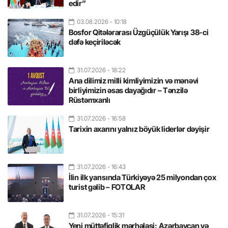
edir”
03.08.2026
- 10:18
Bosfor Qitələrarası Üzgüçülük Yarışı 38-ci
dəfə keçiriləcək
31.07.2026
- 18:22
Ana dilimiz milli kimliyimizin və mənəvi
birliyimizin əsas dayağıdır – Tənzilə
Rüstəmxanlı
31.07.2026
- 16:58
Tarixin axarını yalnız böyük liderlər dəyişir
31.07.2026
- 16:43
İlin ilk yarısında Türkiyəyə 25 milyondan çox
turist gəlib – FOTOLAR
31.07.2026
- 15:31
Yeni müttəfiqlik mərhələsi: Azərbaycan və