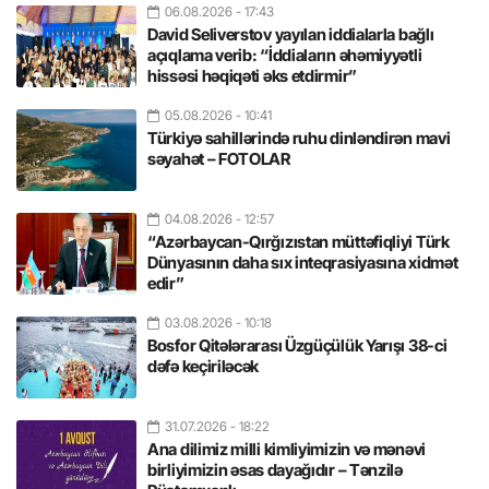
06.08.2026
- 17:43
David Seliverstov yayılan iddialarla bağlı
açıqlama verib: “İddiaların əhəmiyyətli
hissəsi həqiqəti əks etdirmir”
05.08.2026
- 10:41
Türkiyə sahillərində ruhu dinləndirən mavi
səyahət – FOTOLAR
04.08.2026
- 12:57
“Azərbaycan-Qırğızıstan müttəfiqliyi Türk
Dünyasının daha sıx inteqrasiyasına xidmət
edir”
03.08.2026
- 10:18
Bosfor Qitələrarası Üzgüçülük Yarışı 38-ci
dəfə keçiriləcək
31.07.2026
- 18:22
Ana dilimiz milli kimliyimizin və mənəvi
birliyimizin əsas dayağıdır – Tənzilə