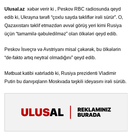
Ulusal.az
xəbər verir ki , Peskov RBC radiosunda qeyd
edib ki, Ukrayna tərəfi “çoxlu sayda təkliflər irəli sürür”. O,
Qazaxıstanı təklif etməzdən əvvəl görüş yeri kimi Rusiya
üçün “tamamilə qəbuledilməz” olan ölkələri qeyd edib.
Peskov İsveçrə və Avstriyanı misal çəkərək, bu ölkələrin
“de-fakto artıq neytral olmadığını” qeyd edib.
Mətbuat katibi xatırladıb ki, Rusiya prezidenti Vladimir
Putin bu danışıqların Moskvada təşkili ideyasını irəli sürüb.