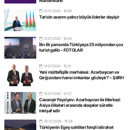
Rüstəmxanlı
31.07.2026
- 16:58
Tarixin axarını yalnız böyük liderlər dəyişir
31.07.2026
- 16:43
İlin ilk yarısında Türkiyəyə 25 milyondan çox
turist gəlib – FOTOLAR
31.07.2026
- 15:31
Yeni müttəfiqlik mərhələsi: Azərbaycan və
Qırğızıstanı hansı imkanlar gözləyir? – ŞƏRH
31.07.2026
- 12:27
Cavanşir Feyziyev: Azərbaycan ilə Mərkəzi
Asiya ölkələri arasında əlaqələr sürətlə
inkişaf edir
30.07.2026
- 10:28
Türkiyənin Egey sahilləri fərqli istirahət