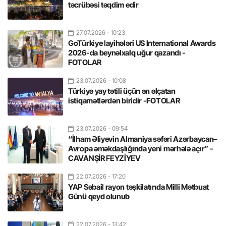
təcrübəsi təqdim edir
27.07.2026
- 10:23
GoTürkiye layihələri US International Awards
2026-da beynəlxalq uğur qazandı -
FOTOLAR
23.07.2026
- 10:08
Türkiyə yay tətili üçün ən əlçatan
istiqamətlərdən biridir -FOTOLAR
23.07.2026
- 09:54
“İlham Əliyevin Almaniya səfəri Azərbaycan–
Avropa əməkdaşlığında yeni mərhələ açır” -
CAVANŞİR FEYZİYEV
22.07.2026
- 17:20
YAP Səbail rayon təşkilatında Milli Mətbuat
Günü qeyd olunub
22.07.2026
- 13:42