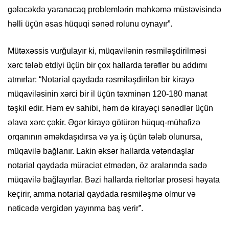
gələcəkdə yaranacaq problemlərin məhkəmə müstəvisində
həlli üçün əsas hüquqi sənəd rolunu oynayır”.
Mütəxəssis vurğulayır ki, müqavilənin rəsmiləşdirilməsi
xərc tələb etdiyi üçün bir çox hallarda tərəflər bu addımı
atmırlar: “Notarial qaydada rəsmiləşdirilən bir kirayə
müqaviləsinin xərci bir il üçün təxminən 120-180 manat
təşkil edir. Həm ev sahibi, həm də kirayəçi sənədlər üçün
əlavə xərc çəkir. Əgər kirayə götürən hüquq-mühafizə
orqanının əməkdaşıdırsa və ya iş üçün tələb olunursa,
müqavilə bağlanır. Lakin əksər hallarda vətəndaşlar
notarial qaydada müraciət etmədən, öz aralarında sadə
müqavilə bağlayırlar. Bəzi hallarda rieltorlar prosesi həyata
keçirir, amma notarial qaydada rəsmiləşmə olmur və
nəticədə vergidən yayınma baş verir”.