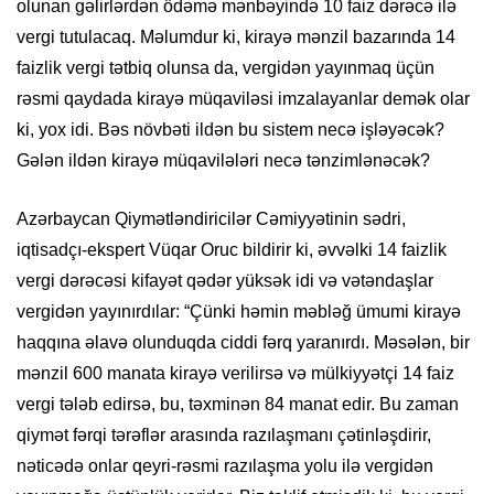
olunan gəlirlərdən ödəmə mənbəyində 10 faiz dərəcə ilə
vergi tutulacaq. Məlumdur ki, kirayə mənzil bazarında 14
faizlik vergi tətbiq olunsa da, vergidən yayınmaq üçün
rəsmi qaydada kirayə müqaviləsi imzalayanlar demək olar
ki, yox idi. Bəs növbəti ildən bu sistem necə işləyəcək?
Gələn ildən kirayə müqavilələri necə tənzimlənəcək?
Azərbaycan Qiymətləndiricilər Cəmiyyətinin sədri,
iqtisadçı-ekspert Vüqar Oruc bildirir ki, əvvəlki 14 faizlik
vergi dərəcəsi kifayət qədər yüksək idi və vətəndaşlar
vergidən yayınırdılar: “Çünki həmin məbləğ ümumi kirayə
haqqına əlavə olunduqda ciddi fərq yaranırdı. Məsələn, bir
mənzil 600 manata kirayə verilirsə və mülkiyyətçi 14 faiz
vergi tələb edirsə, bu, təxminən 84 manat edir. Bu zaman
qiymət fərqi tərəflər arasında razılaşmanı çətinləşdirir,
nəticədə onlar qeyri-rəsmi razılaşma yolu ilə vergidən