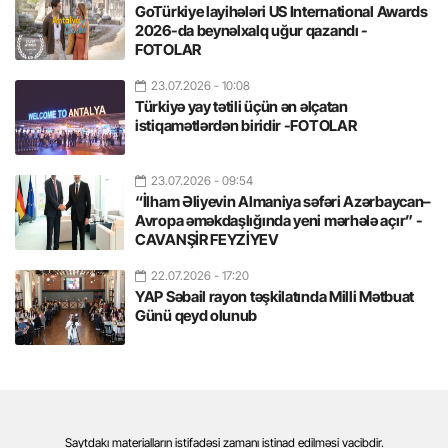
GoTürkiye layihələri US International Awards
2026-da beynəlxalq uğur qazandı -
FOTOLAR
23.07.2026
- 10:08
Türkiyə yay tətili üçün ən əlçatan
istiqamətlərdən biridir -FOTOLAR
23.07.2026
- 09:54
“İlham Əliyevin Almaniya səfəri Azərbaycan–
Avropa əməkdaşlığında yeni mərhələ açır” -
CAVANŞİR FEYZİYEV
22.07.2026
- 17:20
YAP Səbail rayon təşkilatında Milli Mətbuat
Günü qeyd olunub
Saytdakı materialların istifadəsi zamanı istinad edilməsi vacibdir.