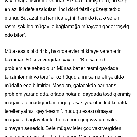
yayınmağa üstünlük verirlər. Biz təklif etmişdik ki, bu vergi
ən azı iki dəfə azaldılsın. İndi dörd faizlik güzəşt tətbiq
olunur. Bu, azalma həm icarəçini, həm də icarə verəni
rəsmi şəkildə müqavilə bağlamağa müəyyən qədər təşviq
edə bilər”.
Mütəxəssis bildirir ki, hazırda evlərini kirayə verənlərin
təxminən 80 faizi vergidən yayınır: “Bu isə ciddi
problemlərə səbəb olur. Münasibətlər rəsmi qaydada
tənzimlənmir və tərəflər öz hüquqlarını səmərəli şəkildə
müdafiə edə bilmirlər. Məsələn, gələcəkdə hər hansı
problem yarandıqda, ortada notarial qaydada təsdiqlənmiş
müqavilə olmadığından hüquqi əsas yox olur. İndiki halda
tərəflər yalnız “qeyri-rəsmi”, hüququ əsası olmayan
müqavilə bağlayırlar ki, bu da hüquqi qüvvəyə malik
olmayan sənəddir. Belə müqavilələr çox vaxt vergidən
yayınmaq məqsədilə tərtib olunur. Guya burada ödəniş