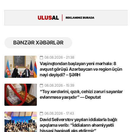
BƏNZƏR XƏBƏRLƏR
08.08.2026
- 21:38
Vaşinqtondan başlayan yeni mərhələ: 8
avqust görüşü Azərbaycan və region üçün
nəyi dəyişdi? – ŞƏRH
08.08.2026
- 15:39
“Toy xərclərini, qızılı, cehizi zəruri sayanlar
evlənməsə yaxşıdır” — Deputat
06.08.2026
- 17:43
David Seliverstov yayılan iddialarla bağlı
açıqlama verib: “İddiaların əhəmiyyətli
hissəsi həqiqəti əks etdirmir”