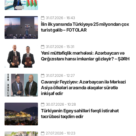
31.07.2026
- 16:43
İlin ilk yarısında Türkiyəyə 25 milyondan çox
turist gəlib – FOTOLAR
31.07.2026
- 15:31
Yeni müttəfiqlik mərhələsi: Azərbaycan və
Qırğızıstanı hansı imkanlar gözləyir? – ŞƏRH
31.07.2026
- 12:27
Cavanşir Feyziyev: Azərbaycan ilə Mərkəzi
Asiya ölkələri arasında əlaqələr sürətlə
inkişaf edir
30.07.2026
- 10:28
Türkiyənin Egey sahilləri fərqli istirahət
təcrübəsi təqdim edir
27.07.2026
- 10:23