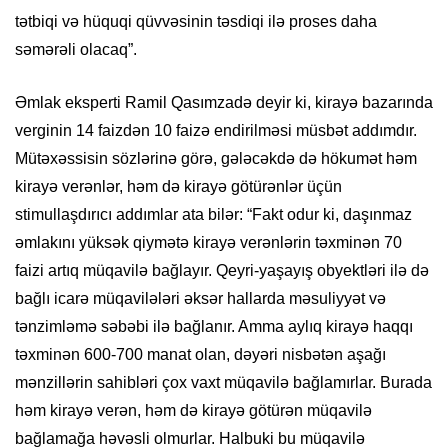
tətbiqi və hüquqi qüvvəsinin təsdiqi ilə proses daha
səmərəli olacaq”.
Əmlak eksperti Ramil Qasımzadə deyir ki, kirayə bazarında
verginin 14 faizdən 10 faizə endirilməsi müsbət addımdır.
Mütəxəssisin sözlərinə görə, gələcəkdə də hökumət həm
kirayə verənlər, həm də kirayə götürənlər üçün
stimullaşdırıcı addımlar ata bilər: “Fakt odur ki, daşınmaz
əmlakını yüksək qiymətə kirayə verənlərin təxminən 70
faizi artıq müqavilə bağlayır. Qeyri-yaşayış obyektləri ilə də
bağlı icarə müqavilələri əksər hallarda məsuliyyət və
tənzimləmə səbəbi ilə bağlanır. Amma aylıq kirayə haqqı
təxminən 600-700 manat olan, dəyəri nisbətən aşağı
mənzillərin sahibləri çox vaxt müqavilə bağlamırlar. Burada
həm kirayə verən, həm də kirayə götürən müqavilə
bağlamağa həvəsli olmurlar. Halbuki bu müqavilə