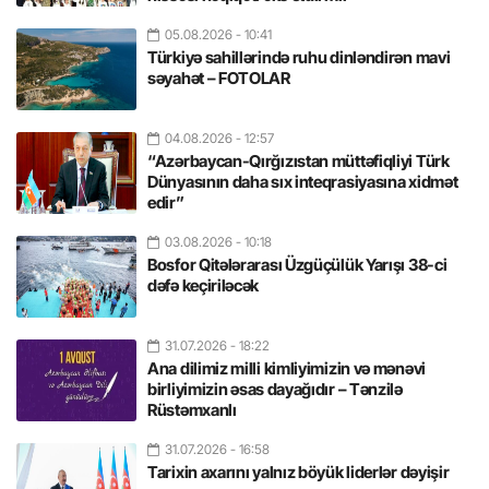
05.08.2026
- 10:41
Türkiyə sahillərində ruhu dinləndirən mavi
səyahət – FOTOLAR
04.08.2026
- 12:57
“Azərbaycan-Qırğızıstan müttəfiqliyi Türk
Dünyasının daha sıx inteqrasiyasına xidmət
edir”
03.08.2026
- 10:18
Bosfor Qitələrarası Üzgüçülük Yarışı 38-ci
dəfə keçiriləcək
31.07.2026
- 18:22
Ana dilimiz milli kimliyimizin və mənəvi
birliyimizin əsas dayağıdır – Tənzilə
Rüstəmxanlı
31.07.2026
- 16:58
Tarixin axarını yalnız böyük liderlər dəyişir