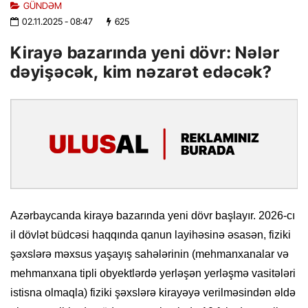
GÜNDƏM
02.11.2025
- 08:47
625
Kirayə bazarında yeni dövr: Nələr
dəyişəcək, kim nəzarət edəcək?
Azərbaycanda kirayə bazarında yeni dövr başlayır. 2026-cı
il dövlət büdcəsi haqqında qanun layihəsinə əsasən, fiziki
şəxslərə məxsus yaşayış sahələrinin (mehmanxanalar və
mehmanxana tipli obyektlərdə yerləşən yerləşmə vasitələri
istisna olmaqla) fiziki şəxslərə kirayəyə verilməsindən əldə