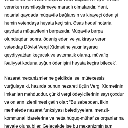
verərkən rəsmiləşdirməyə maraqlı olmalarıdır. Yəni,
notarial qaydada müqavilə bağlansın və kirayəçi ödənişi
həmin vətəndaşa həyata keçirsin. Əsas hədəf notarial
qaydada müqavilənin bərpasıdır. Müqavilə bərpa
olunduqdan sonra, ödəniş edən və ya kirayə verən
vətəndaş Dövlət Vergi Xidmətinə yaxınlaşaraq
qeydiyyatdan keçəcək və avtomatik olaraq, müvafiq
fəaliyyət koduna uyğun ödənişini həyata keçirə biləcək”.
Nəzarət mexanizmlərinə gəldikdə isə, mütəxəssis
vurğulayır ki, hazırda bunun nəzarəti üçün Vergi Xidmətinin
imkanları məhduddur, çünki vergi ödəyicilərinin sayı çoxdur
və onların izlənilməsi çətin olar: “Bu səbəbdən, ilkin
mərhələdə nəzarət funksiyası bələdiyyələrə, mənzil-
kommunal idarələrinə və hətta hüquq-mühafizə orqanlarına
həvalə oluna bilər. Gələcəkdə isə bu mexanizmin tam