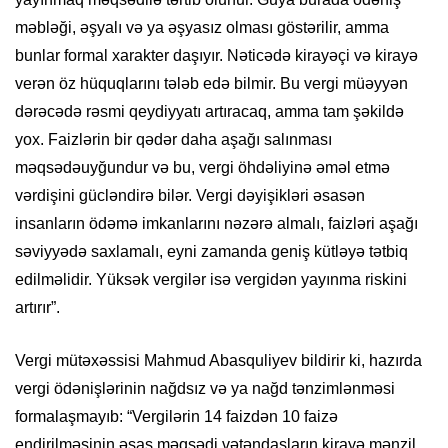
məbləği, əşyalı və ya əşyasız olması göstərilir, amma
bunlar formal xarakter daşıyır. Nəticədə kirayəçi və kirayə
verən öz hüquqlarını tələb edə bilmir. Bu vergi müəyyən
dərəcədə rəsmi qeydiyyatı artıracaq, amma tam şəkildə
yox. Faizlərin bir qədər daha aşağı salınması
məqsədəuyğundur və bu, vergi öhdəliyinə əməl etmə
vərdişini gücləndirə bilər. Vergi dəyişikləri əsasən
insanların ödəmə imkanlarını nəzərə almalı, faizləri aşağı
səviyyədə saxlamalı, eyni zamanda geniş kütləyə tətbiq
edilməlidir. Yüksək vergilər isə vergidən yayınma riskini
artırır”.
Vergi mütəxəssisi Mahmud Abasquliyev bildirir ki, hazırda
vergi ödənişlərinin nağdsız və ya nağd tənzimlənməsi
formalaşmayıb: “Vergilərin 14 faizdən 10 faizə
endirilməsinin əsas məqsədi vətəndaşların kirayə mənzil