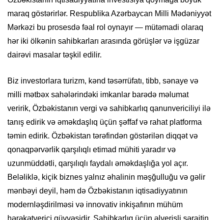
maraq göstərirlər. Respublika Azərbaycan Milli Mədəniyyət
Mərkəzi bu prosesdə fəal rol oynayır — mütəmadi olaraq
hər iki ölkənin sahibkarları arasında görüşlər və işgüzar
dairəvi masalar təşkil edilir.
Biz investorlara turizm, kənd təsərrüfatı, tibb, sənaye və
milli mətbəx sahələrindəki imkanlar barədə məlumat
veririk, Özbəkistanın vergi və sahibkarlıq qanunvericiliyi ilə
tanış edirik və əməkdaşlıq üçün şəffaf və rahat platforma
təmin edirik. Özbəkistan tərəfindən göstərilən diqqət və
qonaqpərvərlik qarşılıqlı etimad mühiti yaradır və
uzunmüddətli, qarşılıqlı faydalı əməkdaşlığa yol açır.
Beləliklə, kiçik biznes yalnız əhalinin məşğulluğu və gəlir
mənbəyi deyil, həm də Özbəkistanın iqtisadiyyatının
modernləşdirilməsi və innovativ inkişafının mühüm
hərəkətverici qüvvəsidir. Sahibkarlıq üçün əlverişli şəraitin