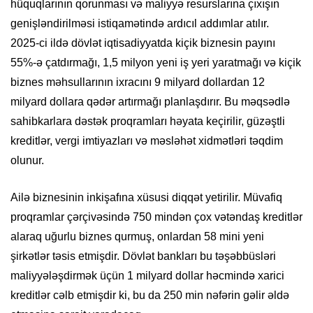
hüquqlarının qorunması və maliyyə resurslarına çıxışın
genişləndirilməsi istiqamətində ardıcıl addımlar atılır.
2025-ci ildə dövlət iqtisadiyyatda kiçik biznesin payını
55%-ə çatdırmağı, 1,5 milyon yeni iş yeri yaratmağı və kiçik
biznes məhsullarının ixracını 9 milyard dollardan 12
milyard dollara qədər artırmağı planlaşdırır. Bu məqsədlə
sahibkarlara dəstək proqramları həyata keçirilir, güzəştli
kreditlər, vergi imtiyazları və məsləhət xidmətləri təqdim
olunur.
Ailə biznesinin inkişafına xüsusi diqqət yetirilir. Müvafiq
proqramlar çərçivəsində 750 mindən çox vətəndaş kreditlər
alaraq uğurlu biznes qurmuş, onlardan 58 mini yeni
şirkətlər təsis etmişdir. Dövlət bankları bu təşəbbüsləri
maliyyələşdirmək üçün 1 milyard dollar həcmində xarici
kreditlər cəlb etmişdir ki, bu da 250 min nəfərin gəlir əldə