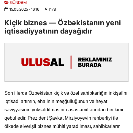
GÜNDƏM
15.05.2025
- 16:16
1178
Kiçik biznes — Özbəkistanın yeni
iqtisadiyyatının dayağıdır
Son illərdə Özbəkistan kiçik və özəl sahibkarlığın inkişafını
iqtisadi artımın, əhalinin məşğulluğunun və həyat
səviyyəsinin yüksəldilməsinin əsas amillərindən biri kimi
qəbul edir. Prezident Şavkat Mirziyoyevin rəhbərliyi ilə
ölkədə əlverişli biznes mühiti yaradılması, sahibkarların