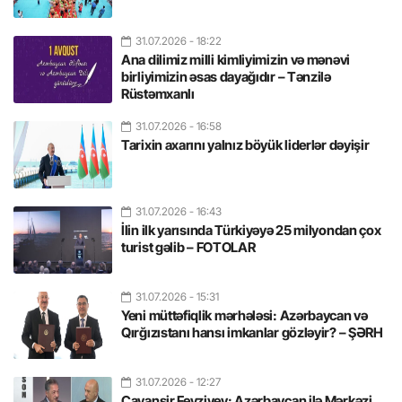
31.07.2026
- 18:22
Ana dilimiz milli kimliyimizin və mənəvi
birliyimizin əsas dayağıdır – Tənzilə
Rüstəmxanlı
31.07.2026
- 16:58
Tarixin axarını yalnız böyük liderlər dəyişir
31.07.2026
- 16:43
İlin ilk yarısında Türkiyəyə 25 milyondan çox
turist gəlib – FOTOLAR
31.07.2026
- 15:31
Yeni müttəfiqlik mərhələsi: Azərbaycan və
Qırğızıstanı hansı imkanlar gözləyir? – ŞƏRH
31.07.2026
- 12:27
Cavanşir Feyziyev: Azərbaycan ilə Mərkəzi