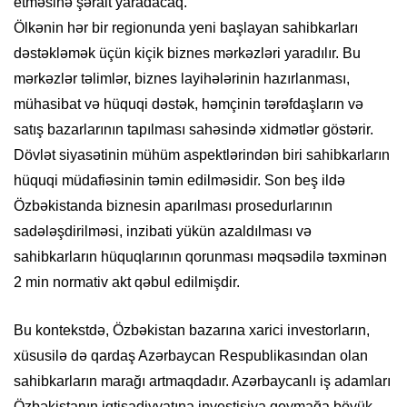
etməsinə şərait yaradacaq.
Ölkənin hər bir regionunda yeni başlayan sahibkarları
dəstəkləmək üçün kiçik biznes mərkəzləri yaradılır. Bu
mərkəzlər təlimlər, biznes layihələrinin hazırlanması,
mühasibat və hüquqi dəstək, həmçinin tərəfdaşların və
satış bazarlarının tapılması sahəsində xidmətlər göstərir.
Dövlət siyasətinin mühüm aspektlərindən biri sahibkarların
hüquqi müdafiəsinin təmin edilməsidir. Son beş ildə
Özbəkistanda biznesin aparılması prosedurlarının
sadələşdirilməsi, inzibati yükün azaldılması və
sahibkarların hüquqlarının qorunması məqsədilə təxminən
2 min normativ akt qəbul edilmişdir.
Bu kontekstdə, Özbəkistan bazarına xarici investorların,
xüsusilə də qardaş Azərbaycan Respublikasından olan
sahibkarların marağı artmaqdadır. Azərbaycanlı iş adamları
Özbəkistanın iqtisadiyyatına investisiya qoymağa böyük