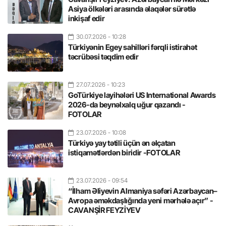
Asiya ölkələri arasında əlaqələr sürətlə
inkişaf edir
30.07.2026
- 10:28
Türkiyənin Egey sahilləri fərqli istirahət
təcrübəsi təqdim edir
27.07.2026
- 10:23
GoTürkiye layihələri US International Awards
2026-da beynəlxalq uğur qazandı -
FOTOLAR
23.07.2026
- 10:08
Türkiyə yay tətili üçün ən əlçatan
istiqamətlərdən biridir -FOTOLAR
23.07.2026
- 09:54
“İlham Əliyevin Almaniya səfəri Azərbaycan–
Avropa əməkdaşlığında yeni mərhələ açır” -
CAVANŞİR FEYZİYEV