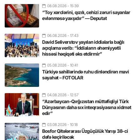
08.08.2026
- 15:39
“Toy xərclərini, qızılı, cehizi zəruri sayanlar
evlənməsə yaxşıdır” — Deputat
06.08.2026
- 17:43
David Seliverstov yayılan iddialarla bağlı
açıqlama verib: “İddiaların əhəmiyyətli
hissəsi həqiqəti əks etdirmir”
05.08.2026
- 10:41
Türkiyə sahillərində ruhu dinləndirən mavi
səyahət – FOTOLAR
04.08.2026
- 12:57
“Azərbaycan-Qırğızıstan müttəfiqliyi Türk
Dünyasının daha sıx inteqrasiyasına xidmət
edir”
03.08.2026
- 10:18
Bosfor Qitələrarası Üzgüçülük Yarışı 38-ci
dəfə keçiriləcək