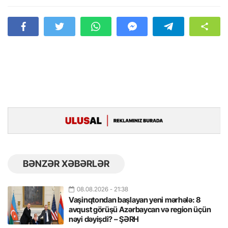
BƏNZƏR XƏBƏRLƏR
08.08.2026
- 21:38
Vaşinqtondan başlayan yeni mərhələ: 8
avqust görüşü Azərbaycan və region üçün
nəyi dəyişdi? – ŞƏRH