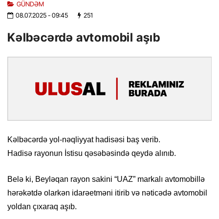
GÜNDƏM
08.07.2025
- 09:45
251
Kəlbəcərdə avtomobil aşıb
Kəlbəcərdə yol-nəqliyyat hadisəsi baş verib.
Hadisə rayonun İstisu qəsəbəsində qeydə alınıb.
Belə ki, Beyləqan rayon sakini “UAZ” markalı avtomobillə
hərəkətdə olarkən idarəetməni itirib və nəticədə avtomobil
yoldan çıxaraq aşıb.