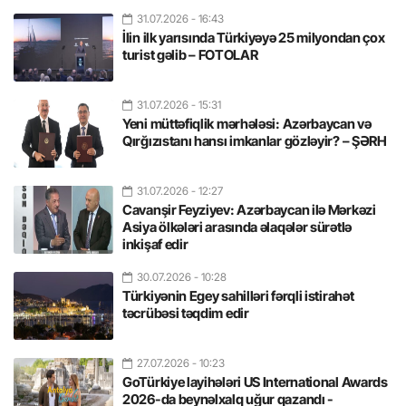
31.07.2026
- 16:43
İlin ilk yarısında Türkiyəyə 25 milyondan çox
turist gəlib – FOTOLAR
31.07.2026
- 15:31
Yeni müttəfiqlik mərhələsi: Azərbaycan və
Qırğızıstanı hansı imkanlar gözləyir? – ŞƏRH
31.07.2026
- 12:27
Cavanşir Feyziyev: Azərbaycan ilə Mərkəzi
Asiya ölkələri arasında əlaqələr sürətlə
inkişaf edir
30.07.2026
- 10:28
Türkiyənin Egey sahilləri fərqli istirahət
təcrübəsi təqdim edir
27.07.2026
- 10:23
GoTürkiye layihələri US International Awards
2026-da beynəlxalq uğur qazandı -