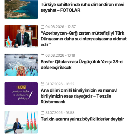
Türkiyə sahillərində ruhu dinləndirən mavi
səyahət – FOTOLAR
04.08.2026
- 12:57
“Azərbaycan-Qırğızıstan müttəfiqliyi Türk
Dünyasının daha sıx inteqrasiyasına xidmət
edir”
03.08.2026
- 10:18
Bosfor Qitələrarası Üzgüçülük Yarışı 38-ci
dəfə keçiriləcək
31.07.2026
- 18:22
Ana dilimiz milli kimliyimizin və mənəvi
birliyimizin əsas dayağıdır – Tənzilə
Rüstəmxanlı
31.07.2026
- 16:58
Tarixin axarını yalnız böyük liderlər dəyişir