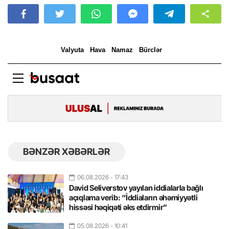
BƏNZƏR XƏBƏRLƏR
06.08.2026
- 17:43
David Seliverstov yayılan iddialarla bağlı
açıqlama verib: “İddiaların əhəmiyyətli
hissəsi həqiqəti əks etdirmir”
05.08.2026
- 10:41