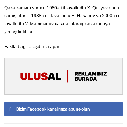
Qəza zamanı sürücü 1980-ci il təvəllüdlü X. Quliyev onun
sərnişinləri – 1988-ci il təvəllüdlü E. Həsənov və 2000-ci il
təvəllüdlü V. Məmmədov xəsarət alaraq xəstəxanaya
yerləşdiriliblər.
Faktla bağlı araşdırma aparılır.
Bizim Facebook kanalımıza abunə olun