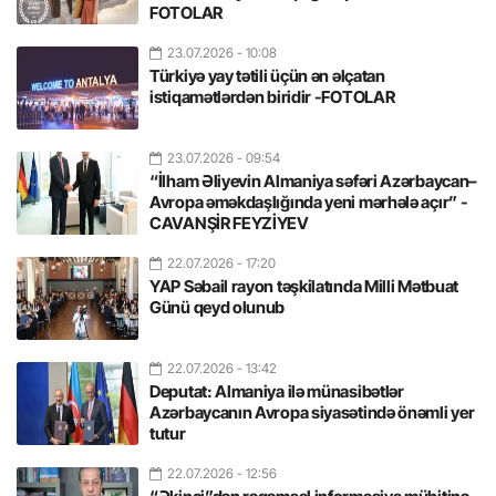
FOTOLAR
23.07.2026
- 10:08
Türkiyə yay tətili üçün ən əlçatan
istiqamətlərdən biridir -FOTOLAR
23.07.2026
- 09:54
“İlham Əliyevin Almaniya səfəri Azərbaycan–
Avropa əməkdaşlığında yeni mərhələ açır” -
CAVANŞİR FEYZİYEV
22.07.2026
- 17:20
YAP Səbail rayon təşkilatında Milli Mətbuat
Günü qeyd olunub
22.07.2026
- 13:42
Deputat: Almaniya ilə münasibətlər
Azərbaycanın Avropa siyasətində önəmli yer
tutur
22.07.2026
- 12:56