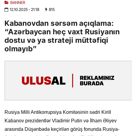
BANNER
12.10.2025
- 21:18
815
Kabanovdan sərsəm açıqlama:
“Azərbaycan heç vaxt Rusiyanın
dostu və ya strateji müttəfiqi
olmayıb”
Rusiya Milli Antikorrupsiya Komitəsinin sədri Kirill
Kabanov prezidentlər Vladimir Putin və İlham Əliyev
arasında Düşənbədə keçirilən görüş fonunda Rusiya-