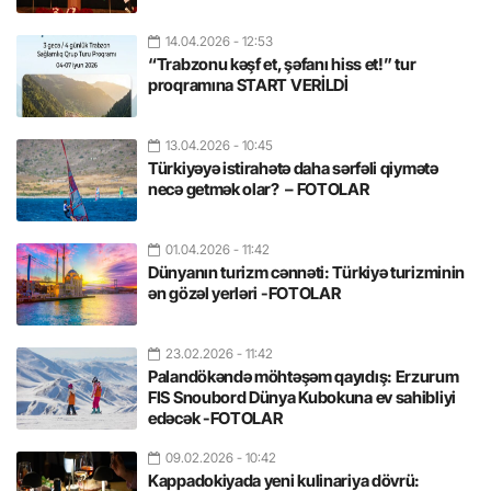
14.04.2026
- 12:53
“Trabzonu kəşf et, şəfanı hiss et!” tur
proqramına START VERİLDİ
13.04.2026
- 10:45
Türkiyəyə istirahətə daha sərfəli qiymətə
necə getmək olar? – FOTOLAR
01.04.2026
- 11:42
Dünyanın turizm cənnəti: Türkiyə turizminin
ən gözəl yerləri -FOTOLAR
23.02.2026
- 11:42
Palandökəndə möhtəşəm qayıdış: Erzurum
FIS Snoubord Dünya Kubokuna ev sahibliyi
edəcək -FOTOLAR
09.02.2026
- 10:42
Kappadokiyada yeni kulinariya dövrü: