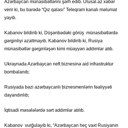
Azərbaycan münasibətlərini şərh edib. Ulusal.az xəbər
verir ki, bu barədə “Qız qalası” Teleqram kanalı məlumat
yayıb.
Kabanov bildirib ki, Düşənbədəki görüş münasibətlərdə
gərginliyi azaltmayıb. Kabanov bildirib ki, Rusiya
münasibətlər gərginləşən kimi müəyyən addımlar atıb.
Ukraynada Azərbaycan neft biznesinə aid infrastruktur
bombalanıb;
Rusiyada bəzi azərbaycanlı biznesmenlərin fəaliyyəti
dayandırılıb;
İqtisadi məsələlərdə sərt addımlar atılıb.
Kabanov vurğulayıb ki, “Azərbaycan heç vaxt Rusiyanın