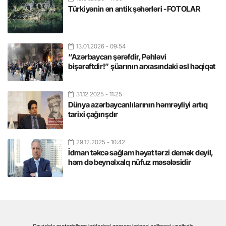
Türkiyənin ən antik şəhərləri -FOTOLAR
13.01.2026
- 09:54
“Azərbaycan şərəfdir, Pəhləvi
bişərəftdir!” şüarının arxasındaki əsl həqiqət
31.12.2025
- 11:25
Dünya azərbaycanlılarının həmrəyliyi artıq
tarixi çağırışdır
29.12.2025
- 10:42
İdman təkcə sağlam həyat tərzi demək deyil,
həm də beynəlxalq nüfuz məsələsidir