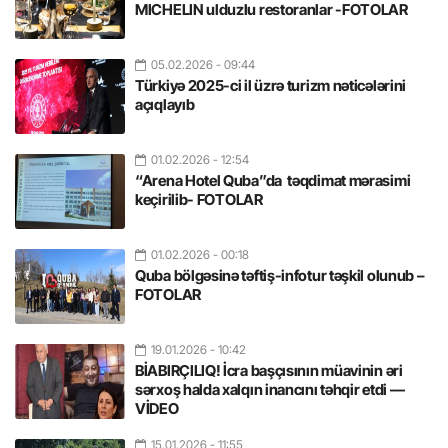
MICHELIN ulduzlu restoranlar -FOTOLAR
05.02.2026
- 09:44
Türkiyə 2025-ci il üzrə turizm nəticələrini
açıqlayıb
01.02.2026
- 12:54
“Arena Hotel Quba”da təqdimat mərasimi
keçirilib- FOTOLAR
01.02.2026
- 00:18
Quba bölgəsinə təftiş-infotur təşkil olunub –
FOTOLAR
19.01.2026
- 10:42
BİABIRÇILIQ! İcra başçısının müavinin əri
sərxoş halda xalqın inancını təhqir etdi —
VİDEO
15.01.2026
- 11:55