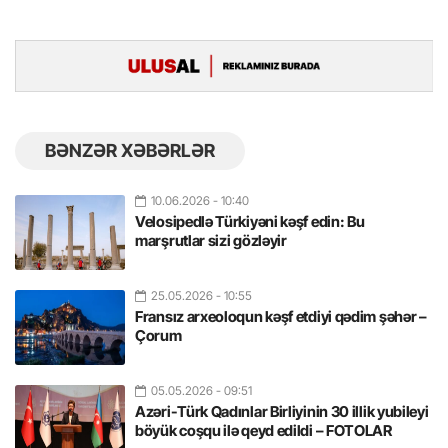
BƏNZƏR XƏBƏRLƏR
10.06.2026
- 10:40
Velosipedlə Türkiyəni kəşf edin: Bu
marşrutlar sizi gözləyir
25.05.2026
- 10:55
Fransız arxeoloqun kəşf etdiyi qədim şəhər –
Çorum
05.05.2026
- 09:51
Azəri-Türk Qadınlar Birliyinin 30 illik yubileyi
böyük coşqu ilə qeyd edildi – FOTOLAR