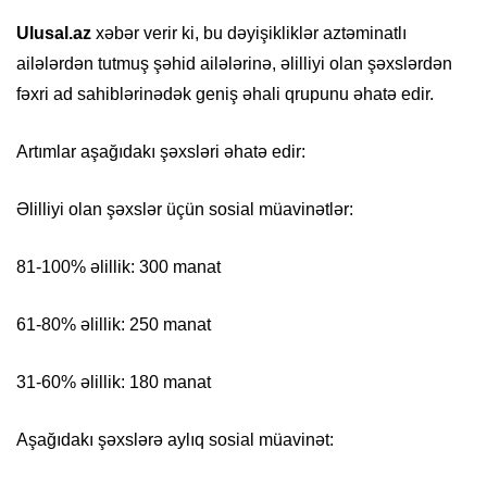
Ulusal.az
xəbər verir ki, bu dəyişikliklər aztəminatlı
ailələrdən tutmuş şəhid ailələrinə, əlilliyi olan şəxslərdən
fəxri ad sahiblərinədək geniş əhali qrupunu əhatə edir.
Artımlar aşağıdakı şəxsləri əhatə edir:
Əlilliyi olan şəxslər üçün sosial müavinətlər:
81-100% əlillik: 300 manat
61-80% əlillik: 250 manat
31-60% əlillik: 180 manat
Aşağıdakı şəxslərə aylıq sosial müavinət: