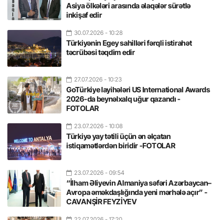
Asiya ölkələri arasında əlaqələr sürətlə
inkişaf edir
30.07.2026
- 10:28
Türkiyənin Egey sahilləri fərqli istirahət
təcrübəsi təqdim edir
27.07.2026
- 10:23
GoTürkiye layihələri US International Awards
2026-da beynəlxalq uğur qazandı -
FOTOLAR
23.07.2026
- 10:08
Türkiyə yay tətili üçün ən əlçatan
istiqamətlərdən biridir -FOTOLAR
23.07.2026
- 09:54
“İlham Əliyevin Almaniya səfəri Azərbaycan–
Avropa əməkdaşlığında yeni mərhələ açır” -
CAVANŞİR FEYZİYEV
22.07.2026
- 17:20