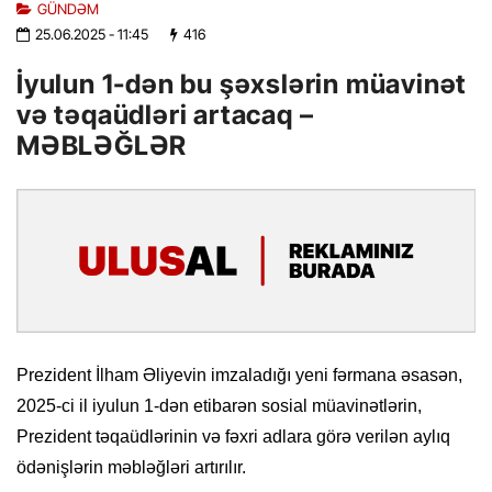
GÜNDƏM
25.06.2025
- 11:45
416
İyulun 1-dən bu şəxslərin müavinət
və təqaüdləri artacaq –
MƏBLƏĞLƏR
Prezident İlham Əliyevin imzaladığı yeni fərmana əsasən,
2025-ci il iyulun 1-dən etibarən sosial müavinətlərin,
Prezident təqaüdlərinin və fəxri adlara görə verilən aylıq
ödənişlərin məbləğləri artırılır.