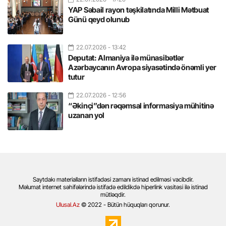
YAP Səbail rayon təşkilatında Milli Mətbuat
Günü qeyd olunub
22.07.2026
- 13:42
Deputat: Almaniya ilə münasibətlər
Azərbaycanın Avropa siyasətində önəmli yer
tutur
22.07.2026
- 12:56
“Əkinçi”dən rəqəmsal informasiya mühitinə
uzanan yol
Saytdakı materialların istifadəsi zamanı istinad edilməsi vacibdir.
Məlumat internet səhifələrində istifadə edildikdə hiperlink vasitəsi ilə istinad
mütləqdir.
Ulusal.Az
© 2022 - Bütün hüquqları qorunur.