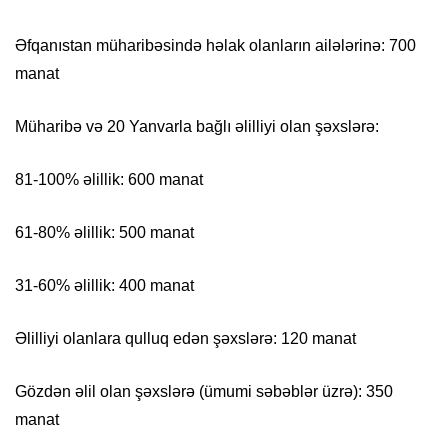
Əfqanıstan müharibəsində həlak olanların ailələrinə: 700
manat
Müharibə və 20 Yanvarla bağlı əlilliyi olan şəxslərə:
81-100% əlillik: 600 manat
61-80% əlillik: 500 manat
31-60% əlillik: 400 manat
Əlilliyi olanlara qulluq edən şəxslərə: 120 manat
Gözdən əlil olan şəxslərə (ümumi səbəblər üzrə): 350
manat