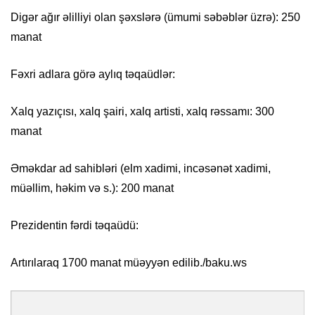
Digər ağır əlilliyi olan şəxslərə (ümumi səbəblər üzrə): 250
manat
Fəxri adlara görə aylıq təqaüdlər:
Xalq yazıçısı, xalq şairi, xalq artisti, xalq rəssamı: 300
manat
Əməkdar ad sahibləri (elm xadimi, incəsənət xadimi,
müəllim, həkim və s.): 200 manat
Prezidentin fərdi təqaüdü:
Artırılaraq 1700 manat müəyyən edilib./baku.ws