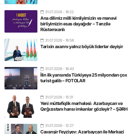
31.07.2026
- 18:22
Ana dilimiz milli kimliyimizin və mənəvi
birliyimizin əsas dayağıdır – Tənzilə
Rüstəmxanlı
31.07.2026
- 16:58
Tarixin axarını yalnız böyük liderlər dəyişir
31.07.2026
- 16:43
İlin ilk yarısında Türkiyəyə 25 milyondan çox
turist gəlib – FOTOLAR
31.07.2026
- 15:31
Yeni müttəfiqlik mərhələsi: Azərbaycan və
Qırğızıstanı hansı imkanlar gözləyir? – ŞƏRH
31.07.2026
- 12:27
Cavanşir Feyziyev: Azərbaycan ilə Mərkəzi