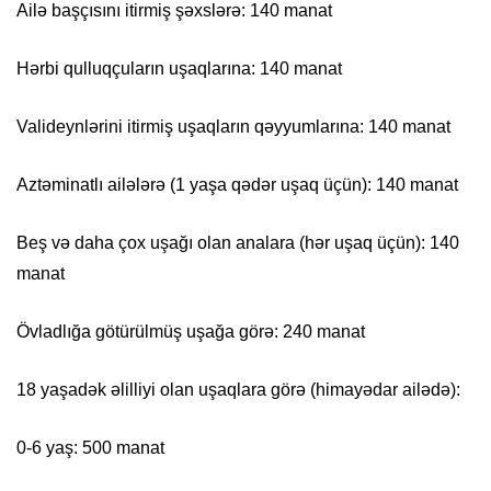
Ailə başçısını itirmiş şəxslərə: 140 manat
Hərbi qulluqçuların uşaqlarına: 140 manat
Valideynlərini itirmiş uşaqların qəyyumlarına: 140 manat
Aztəminatlı ailələrə (1 yaşa qədər uşaq üçün): 140 manat
Beş və daha çox uşağı olan analara (hər uşaq üçün): 140
manat
Övladlığa götürülmüş uşağa görə: 240 manat
18 yaşadək əlilliyi olan uşaqlara görə (himayədar ailədə):
0-6 yaş: 500 manat