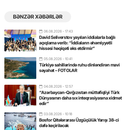
BƏNZƏR XƏBƏRLƏR
06.08.2026
- 17:43
David Seliverstov yayılan iddialarla bağlı
açıqlama verib: “İddiaların əhəmiyyətli
hissəsi həqiqəti əks etdirmir”
05.08.2026
- 10:41
Türkiyə sahillərində ruhu dinləndirən mavi
səyahət – FOTOLAR
04.08.2026
- 12:57
“Azərbaycan-Qırğızıstan müttəfiqliyi Türk
Dünyasının daha sıx inteqrasiyasına xidmət
edir”
03.08.2026
- 10:18
Bosfor Qitələrarası Üzgüçülük Yarışı 38-ci
dəfə keçiriləcək