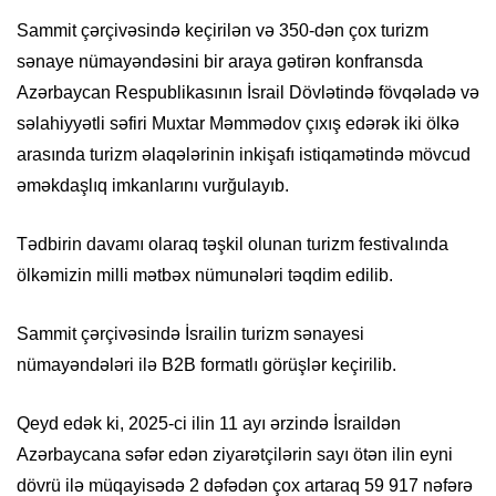
Sammit çərçivəsində keçirilən və 350-dən çox turizm
sənaye nümayəndəsini bir araya gətirən konfransda
Azərbaycan Respublikasının İsrail Dövlətində fövqəladə və
səlahiyyətli səfiri Muxtar Məmmədov çıxış edərək iki ölkə
arasında turizm əlaqələrinin inkişafı istiqamətində mövcud
əməkdaşlıq imkanlarını vurğulayıb.
Tədbirin davamı olaraq təşkil olunan turizm festivalında
ölkəmizin milli mətbəx nümunələri təqdim edilib.
Sammit çərçivəsində İsrailin turizm sənayesi
nümayəndələri ilə B2B formatlı görüşlər keçirilib.
Qeyd edək ki, 2025-ci ilin 11 ayı ərzində İsraildən
Azərbaycana səfər edən ziyarətçilərin sayı ötən ilin eyni
dövrü ilə müqayisədə 2 dəfədən çox artaraq 59 917 nəfərə