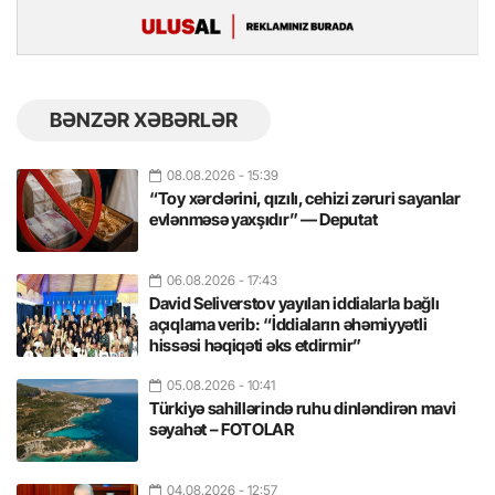
BƏNZƏR XƏBƏRLƏR
08.08.2026
- 15:39
“Toy xərclərini, qızılı, cehizi zəruri sayanlar
evlənməsə yaxşıdır” — Deputat
06.08.2026
- 17:43
David Seliverstov yayılan iddialarla bağlı
açıqlama verib: “İddiaların əhəmiyyətli
hissəsi həqiqəti əks etdirmir”
05.08.2026
- 10:41
Türkiyə sahillərində ruhu dinləndirən mavi
səyahət – FOTOLAR
04.08.2026
- 12:57