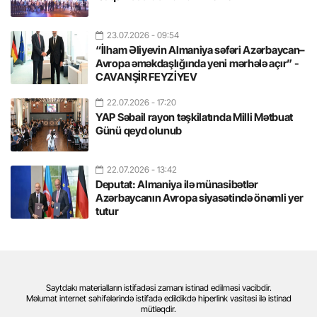
23.07.2026
- 09:54
“İlham Əliyevin Almaniya səfəri Azərbaycan–
Avropa əməkdaşlığında yeni mərhələ açır” -
CAVANŞİR FEYZİYEV
22.07.2026
- 17:20
YAP Səbail rayon təşkilatında Milli Mətbuat
Günü qeyd olunub
22.07.2026
- 13:42
Deputat: Almaniya ilə münasibətlər
Azərbaycanın Avropa siyasətində önəmli yer
tutur
Saytdakı materialların istifadəsi zamanı istinad edilməsi vacibdir.
Məlumat internet səhifələrində istifadə edildikdə hiperlink vasitəsi ilə istinad
mütləqdir.