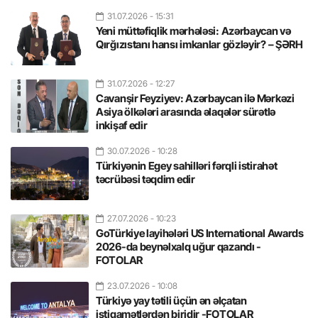
31.07.2026
- 15:31
Yeni müttəfiqlik mərhələsi: Azərbaycan və
Qırğızıstanı hansı imkanlar gözləyir? – ŞƏRH
31.07.2026
- 12:27
Cavanşir Feyziyev: Azərbaycan ilə Mərkəzi
Asiya ölkələri arasında əlaqələr sürətlə
inkişaf edir
30.07.2026
- 10:28
Türkiyənin Egey sahilləri fərqli istirahət
təcrübəsi təqdim edir
27.07.2026
- 10:23
GoTürkiye layihələri US International Awards
2026-da beynəlxalq uğur qazandı -
FOTOLAR
23.07.2026
- 10:08
Türkiyə yay tətili üçün ən əlçatan
istiqamətlərdən biridir -FOTOLAR