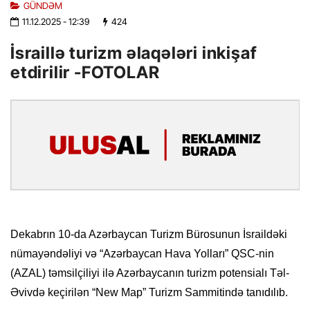
GÜNDƏM
11.12.2025
- 12:39
424
İsraillə turizm əlaqələri inkişaf
etdirilir -FOTOLAR
Dekabrın 10-da Azərbaycan Turizm Bürosunun İsraildəki
nümayəndəliyi və “Azərbaycan Hava Yolları” QSC-nin
(AZAL) təmsilçiliyi ilə Azərbaycanın turizm potensialı Təl-
Əvivdə keçirilən “New Map” Turizm Sammitində tanıdılıb.