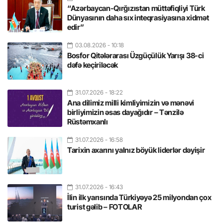
“Azərbaycan-Qırğızıstan müttəfiqliyi Türk
Dünyasının daha sıx inteqrasiyasına xidmət
edir”
03.08.2026
- 10:18
Bosfor Qitələrarası Üzgüçülük Yarışı 38-ci
dəfə keçiriləcək
31.07.2026
- 18:22
Ana dilimiz milli kimliyimizin və mənəvi
birliyimizin əsas dayağıdır – Tənzilə
Rüstəmxanlı
31.07.2026
- 16:58
Tarixin axarını yalnız böyük liderlər dəyişir
31.07.2026
- 16:43
İlin ilk yarısında Türkiyəyə 25 milyondan çox
turist gəlib – FOTOLAR