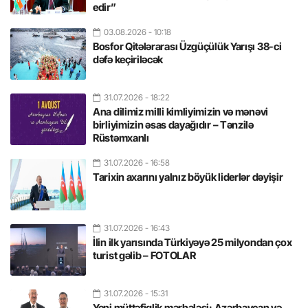
edir”
03.08.2026
- 10:18
Bosfor Qitələrarası Üzgüçülük Yarışı 38-ci
dəfə keçiriləcək
31.07.2026
- 18:22
Ana dilimiz milli kimliyimizin və mənəvi
birliyimizin əsas dayağıdır – Tənzilə
Rüstəmxanlı
31.07.2026
- 16:58
Tarixin axarını yalnız böyük liderlər dəyişir
31.07.2026
- 16:43
İlin ilk yarısında Türkiyəyə 25 milyondan çox
turist gəlib – FOTOLAR
31.07.2026
- 15:31
Yeni müttəfiqlik mərhələsi: Azərbaycan və