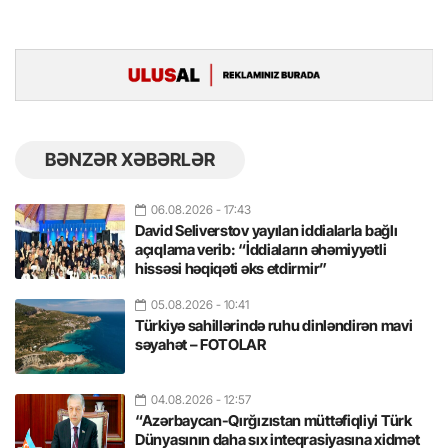
BƏNZƏR XƏBƏRLƏR
06.08.2026
- 17:43
David Seliverstov yayılan iddialarla bağlı
açıqlama verib: “İddiaların əhəmiyyətli
hissəsi həqiqəti əks etdirmir”
05.08.2026
- 10:41
Türkiyə sahillərində ruhu dinləndirən mavi
səyahət – FOTOLAR
04.08.2026
- 12:57
“Azərbaycan-Qırğızıstan müttəfiqliyi Türk
Dünyasının daha sıx inteqrasiyasına xidmət