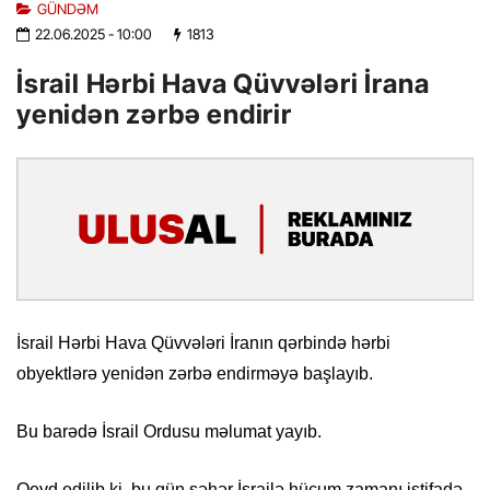
GÜNDƏM
22.06.2025
- 10:00
1813
İsrail Hərbi Hava Qüvvələri İrana
yenidən zərbə endirir
İsrail Hərbi Hava Qüvvələri İranın qərbində hərbi
obyektlərə yenidən zərbə endirməyə başlayıb.
Bu barədə İsrail Ordusu məlumat yayıb.
Qeyd edilib ki, bu gün səhər İsrailə hücum zamanı istifadə