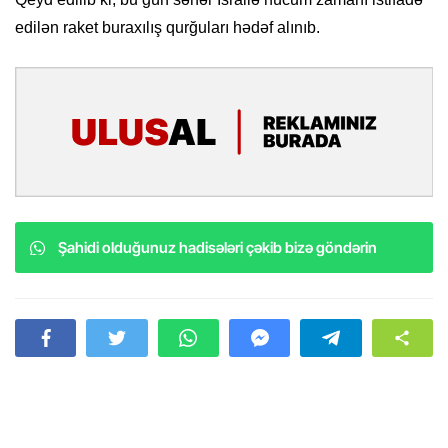
edilən raket buraxılış qurğuları hədəf alınıb.
Şahidi olduğunuz hadisələri çəkib bizə göndərin