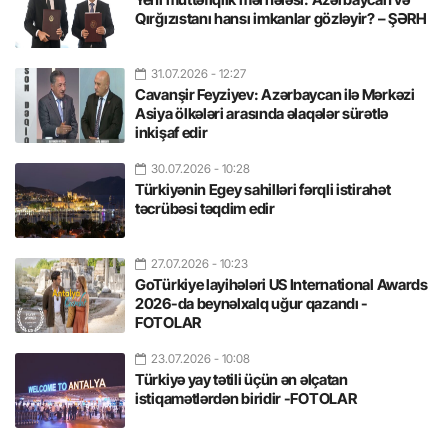
Qırğızıstanı hansı imkanlar gözləyir? – ŞƏRH
31.07.2026
- 12:27
Cavanşir Feyziyev: Azərbaycan ilə Mərkəzi
Asiya ölkələri arasında əlaqələr sürətlə
inkişaf edir
30.07.2026
- 10:28
Türkiyənin Egey sahilləri fərqli istirahət
təcrübəsi təqdim edir
27.07.2026
- 10:23
GoTürkiye layihələri US International Awards
2026-da beynəlxalq uğur qazandı -
FOTOLAR
23.07.2026
- 10:08
Türkiyə yay tətili üçün ən əlçatan
istiqamətlərdən biridir -FOTOLAR